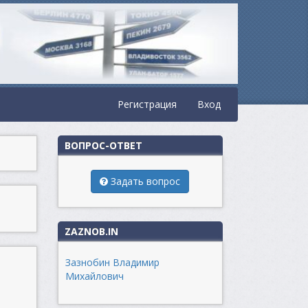
Регистрация
Вход
ВОПРОС-ОТВЕТ
Задать вопрос
ZAZNOB.IN
Зазнобин Владимир
Михайлович