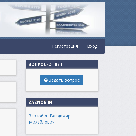
Регистрация
Вход
ВОПРОС-ОТВЕТ
Задать вопрос
ZAZNOB.IN
Зазнобин Владимир
Михайлович