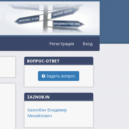
Регистрация
Вход
ВОПРОС-ОТВЕТ
Задать вопрос
ZAZNOB.IN
Зазнобин Владимир
Михайлович