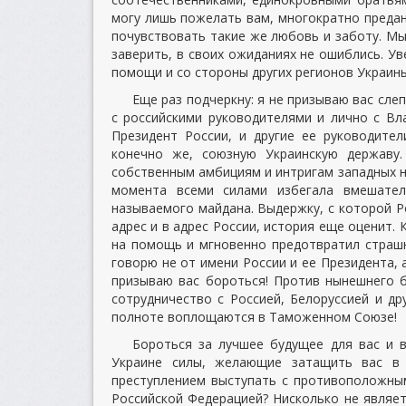
могу лишь пожелать вам, многократно преда
почувствовать такие же любовь и заботу. Мы,
заверить, в своих ожиданиях не ошиблись. Ув
помощи и со стороны других регионов Украины
Еще раз подчеркну: я не призываю вас сле
с российскими руководителями и лично с В
Президент России, и другие ее руководител
конечно же, союзную Украинскую державу.
собственным амбициям и интригам западных н
момента всеми силами избегала вмешател
называемого майдана. Выдержку, с которой Р
адрес и в адрес России, история еще оценит.
на помощь и мгновенно предотвратил страшн
говорю не от имени России и ее Президента, 
призываю вас бороться! Против нынешнего б
сотрудничество с Россией, Белоруссией и д
полноте воплощаются в Таможенном Союзе!
Бороться за лучшее будущее для вас и в
Украине силы, желающие затащить вас в 
преступлением выступать с противоположны
Российской Федерацией? Нисколько не являет