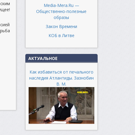
йским
Media-Mera.Ru —
ущее!
Общественно-полезные
образы
ссией
Закон Времени
рьба
КОБ в Литве
АКТУАЛЬНОЕ
Как избавиться от печального
наследия Атлантиды. Зазнобин
В. М.