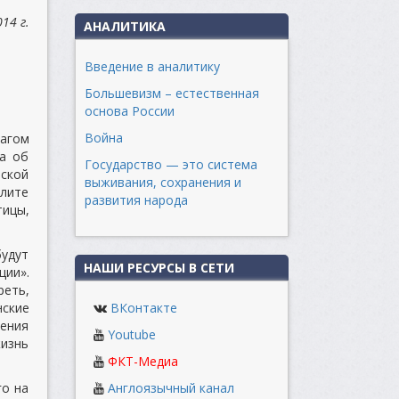
14 г.
АНАЛИТИКА
Введение в аналитику
Большевизм – естественная
основа России
Война
шагом
ра об
Государство — это система
еской
выживания, сохранения и
олите
развития народа
ицы,
будут
НАШИ РЕСУРСЫ В СЕТИ
ции».
реть,
нские
ВКонтакте
ения
Youtube
жизнь
ФКТ-Медиа
го на
Англоязычный канал