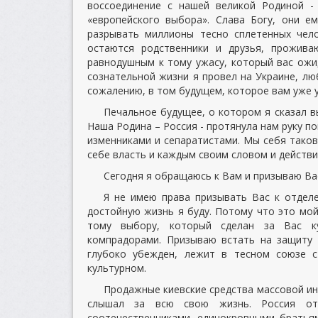
воссоединение с нашей великой Родиной - 
«европейского выбора». Слава Богу, они е
разрывать миллионы тесно сплетенных чело
остаются родственники и друзья, прожив
равнодушным к тому ужасу, который вас ожид
сознательной жизни я провел на Украине, лю
сожалению, в том будущем, которое вам уже 
Печальное будущее, о котором я сказал в
Наша Родина – Россия - протянула нам руку п
изменниками и сепаратистами. Мы себя таковы
себе власть и каждым своим словом и действи
Сегодня я обращаюсь к Вам и призываю Вас
Я не имею права призывать Вас к отдел
достойную жизнь я буду. Потому что это мой
тому выбору, который сделан за Вас ку
компрадорами. Призываю встать на защиту 
глубоко убежден, лежит в тесном союзе с
культурном.
Продажные киевские средства массовой ин
слышал за всю свою жизнь. Россия отк
соотечественниками, единокровными братья