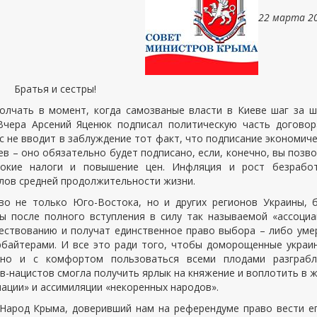
22 марта 20
Братья и сестры!
олчать в момент, когда самозваные власти в Киеве шаг за 
Вчера Арсений Яценюк подписал политическую часть догово
с не вводит в заблуждение тот факт, что подписание экономич
в – оно обязательно будет подписано, если, конечно, вы позв
сокие налоги и повышение цен. Инфляция и рост безработ
елов средней продолжительности жизни.
во не только Юго-Востока, но и других регионов Украины, 
 после полного вступления в силу так называемой «ассоциа
ествованию и получат единственное право выбора – либо уме
байтерами. И все это ради того, чтобы доморощенные украи
нно и с комфортом пользоваться всеми плодами разграбл
в-нацистов смогла получить ярлык на княжение и воплотить в 
нации» и ассимиляции «некоренных народов».
 Народ Крыма, доверивший нам на референдуме право вести е