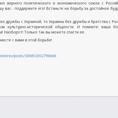
нно верного политического и экономического союза с Росси
у вас - поддержите его! Встаньте на борьбу за достойное буд
без дружбы с Украиной, то Украины без дружбы и братства с Ро
 как культурно-исторической общности. И помните: ваша бо
а! Наоборот! Только так вы можете спасти её.
месте с вами в этой борьбе!
inistrov/posts/306852002796666