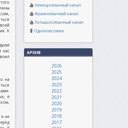
утого
Немецкоязычный канал
олжны
ссии,
Франкоязычный канал
ться
Латышскоязычный канал
своей
ия. К
Одноклассники
дили!
т нас
АРХИВ
своил
2026
2025
2024
во на
2023
яться
2022
ами-
ых, я
2021
ком,
2020
2019
2018
 я не
2017
еред
ту. Я