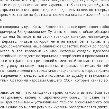
нным и проданным властями Украины, чтобы вы когда-нибудь с
 крымчане, очень долго ждали и надеялись на нее, но теперь,
ерен, что так же по-братски откликнется она на искренний при
.
по копировать путь Крыма! Более того, за все время своего об
ладимиром Владимировичем Путиным я вынес стойкое убежден
и хотели бы видеть на своих границах сильную, независиму
 Державу, лидеры которой не втаптывали бы в грязь, в у
едоброжелателей, наше славянское братство. Россия до после
ьства в тот кровавый кошмар, который создали идеологи
оссийский Президент воспринимал оскорбления и провокации в
 Как и тот факт, что в решающий момент он безотлагательно п
ую угрозу, нависшую над жизнями и правами крымчан. Но сей
а от своего имени и от лица многонационального народа Крыма
еспредела и предстоящего коллапса, за дружбу и взаимовыг
ругими братскими народами бывшего СССР, которые сейчас во
аших детей – это священное право каждого из вас. Если ес
натуральную кабалу к Европейскому союзу, то разве явля
ми требованиями – установлению тесного экономического со
ся! Сейчас во многих регионах Украины развертывается движе