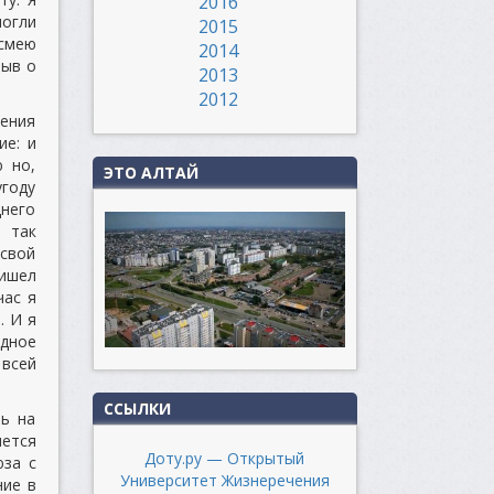
2016
могли
2015
 смею
2014
зыв о
2013
2012
щения
ие: и
ю но,
ЭТО АЛТАЙ
году
днего
 так
 свой
ришел
час я
. И я
одное
 всей
ССЫЛКИ
ть на
ется
Доту.ру — Открытый
юза с
Университет Жизнеречения
ние в