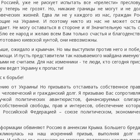
Россией, уже не рискует испытать все «прелести» преслов
му теперь не грозят. Но, никакие границы не могут и не д
веческих жизней. Едва ли не у каждого из нас, граждан Ро
ающие на Украине. И поэтому никто из нас не может оста
ает. Не могу оставаться в стороне и я! Значительную часть 
блю ее народ и желаю всем Вам только счастья и благоденств
уготовано киевской хунтой, они невозможны.
ыше, ожидало и крымчан. Но мы выступили против него и побе
омощи. И пусть представители так называемого майдана именую
ми не считаем. Для нас изменники - те люди, кто сегодня при
ем ведет Украину к пропасти!
 к борьбе!
ению от Украины! Но призывать отстаивать собственное пра
 человеческий и гражданский долг. Я призываю Вас сопротивл
чкой политических авантюристов, финансируемых олигарх
собственной свободы, прав и интересов, обеспечение котор
 Российской Федерацией – союзе политическом, экономичес
формации обвиняют Россию в аннексии Крыма. Большего бреда
ликнулась на наш искренний призыв, выполняя долг п
ми. И сейчас мы ощущаем ее могучую поддержку каждую мину