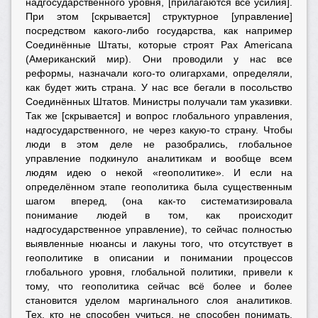
надгосударственного уровня, [прилагаются все усилия].
При этом [скрывается] структурное [управление]
посредством какого-либо государства, как например
Соединённые Штаты, которые строят Pax Americana
(Американский мир). Они проводили у нас все
реформы, назначали кого-то олигархами, определяли,
как будет жить страна. У нас все бегали в посольство
Соединённых Штатов. Министры получали там указивки.
Так же [скрывается] и вопрос глобального управления,
надгосударственного, не через какую-то страну. Чтобы
люди в этом деле не разобрались, глобальное
управление подкинуло аналитикам и вообще всем
людям идею о некой «геополитике». И если на
определённом этапе геополитика была существенным
шагом вперед, (она как-то систематизировала
понимание людей в том, как происходит
надгосударственное управление), то сейчас полностью
выявленные нюансы и лакуны того, что отсутствует в
геополитике в описании и понимании процессов
глобального уровня, глобальной политики, привели к
тому, что геополитика сейчас всё более и более
становится уделом маргинального слоя аналитиков.
Тех, кто не способен учиться, не способен понимать.