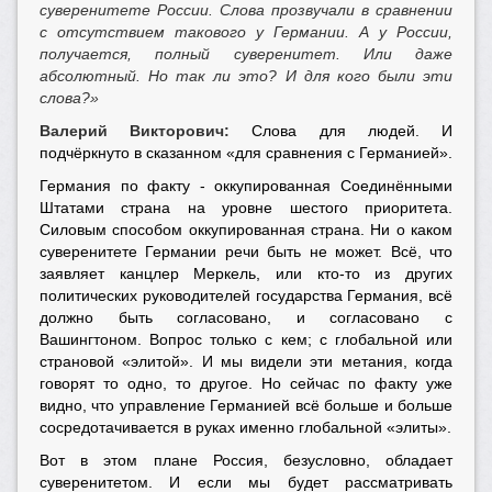
суверенитете России. Слова прозвучали в сравнении
с отсутствием такового у Германии. А у России,
получается, полный суверенитет. Или даже
абсолютный. Но так ли это? И для кого были эти
слова?»
Валерий Викторович:
Слова для людей. И
подчёркнуто в сказанном «для сравнения с Германией».
Германия по факту - оккупированная Соединёнными
Штатами страна на уровне шестого приоритета.
Силовым способом оккупированная страна. Ни о каком
суверенитете Германии речи быть не может. Всё, что
заявляет канцлер Меркель, или кто-то из других
политических руководителей государства Германия, всё
должно быть согласовано, и согласовано с
Вашингтоном. Вопрос только с кем; с глобальной или
страновой «элитой». И мы видели эти метания, когда
говорят то одно, то другое. Но сейчас по факту уже
видно, что управление Германией всё больше и больше
сосредотачивается в руках именно глобальной «элиты».
Вот в этом плане Россия, безусловно, обладает
суверенитетом. И если мы будет рассматривать