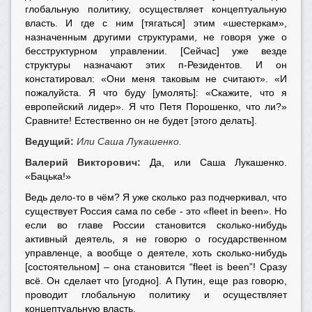
глобальную политику, осуществляет концептуальную
власть. И где с ним [тягаться] этим «шестеркам»,
назначенным другими структурами, не говоря уже о
бесструктурном управлении. [Сейчас] уже везде
структуры назначают этих п-Резидентов. И он
констатировал: «Они меня таковым не считают». «И
пожалуйста. Я что буду [умолять]: «Скажите, что я
европейский лидер». Я что Петя Порошенко, что ли?»
Сравните! Естественно он не будет [этого делать].
Ведущий:
Или Саша Лукашенко.
Валерий Викторович:
Да, или Саша Лукашенко.
«Бацька!»
Ведь дело-то в чём? Я уже сколько раз подчеркивал, что
существует Россия сама по себе - это «fleet in been». Но
если во главе России становится сколько-нибудь
активный деятель, я не говорю о государственном
управленце, а вообще о деятеле, хоть сколько-нибудь
[состоятельном] – она становится “fleet is been”! Сразу
всё. Он сделает что [угодно]. А Путин, еще раз говорю,
проводит глобальную политику и осуществляет
концептуальную власть.