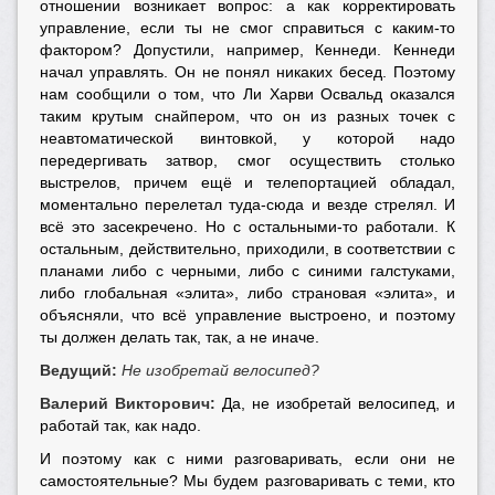
отношении возникает вопрос: а как корректировать
управление, если ты не смог справиться с каким-то
фактором? Допустили, например, Кеннеди. Кеннеди
начал управлять. Он не понял никаких бесед. Поэтому
нам сообщили о том, что Ли Харви Освальд оказался
таким крутым снайпером, что он из разных точек с
неавтоматической винтовкой, у которой надо
передергивать затвор, смог осуществить столько
выстрелов, причем ещё и телепортацией обладал,
моментально перелетал туда-сюда и везде стрелял. И
всё это засекречено. Но с остальными-то работали. К
остальным, действительно, приходили, в соответствии с
планами либо с черными, либо с синими галстуками,
либо глобальная «элита», либо страновая «элита», и
объясняли, что всё управление выстроено, и поэтому
ты должен делать так, так, а не иначе.
Ведущий:
Не изобретай велосипед?
Валерий Викторович:
Да, не изобретай велосипед, и
работай так, как надо.
И поэтому как с ними разговаривать, если они не
самостоятельные? Мы будем разговаривать с теми, кто