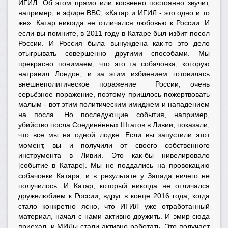
ИГИЛ. Об этом прямо или косвенно постоянно звучит,
например, в эфире BBC; «Катар и ИГИЛ - это одно и то
же». Катар никогда не отличался любовью к России. И
если вы помните, в 2011 году в Катаре был избит посол
России. И Россия была вынуждена как-то это дело
отыгрывать совершенно другими способами. Мы
прекрасно понимаем, что это та собачонка, которую
натравил Лондон, и за этим избиением готовилась
внешнеполитическое поражение России, очень
серьёзное поражение, поэтому пришлось пожертвовать
малым - вот этим политическим имиджем и нападением
на посла. Но последующие события, например,
убийство посла Соединённых Штатов в Ливии, показали,
что все мы на одной лодке. Если вы запустили этот
момент, вы и получили от своего собственного
инструмента в Ливии. Это как-бы нивелировало
[событие в Катаре]. Мы не поддались на провокацию
собачонки Катара, и в результате у Запада ничего не
получилось. И Катар, который никогда не отличался
дружелюбием к России, вдруг в конце 2016 года, когда
стало конкретно ясно, что ИГИЛ уже отработанный
материал, начал с нами активно дружить. И эмир сюда
приехал, и МИДы стали активно работать. Это получает