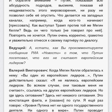
И обратите внимание – Путин, показывая всю
абсурдность подходов, высмеяв, показав ей
неадекватность этого мировоззрения, ни разу не
позволил себе её опустить. Что делается на западных
каналах, например, когда кого-то начинают
[прессовать]. Как выступал Трамп против той же Мегин
Келли? Ведь он чего только [не говорил про неё].
Повторять не хочется. Путин очень корректно, грамотно
и уважительно отнесся к своему партнёру по диалогу.
Ведущий:
А, кстати, как Вы прокомментируете
сообщение РИА «Новости» о том, что Путин
посетовал, что его не считают европейским
лидером?
Валерий Викторович:
Когда Мегин Келли обратилась к
нему: «Вы один из европейских лидеров…», Путин
действительно сказал: «Я не являюсь европейским
лидером. Во всяком случае, они таковым меня не
считают», ссылаясь на других европейских лидеров. Но
где здесь сетование? Здесь нет никакого сетования. Это
констатация факта, и [сказано] по сути. Я ещё раз
говорю: «Уровня Путина нет ни одного государственного
деятеля. Ни одного в мире». Путин проводит