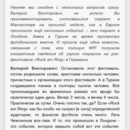
Начнём мы сегодня с нескольких вопросов сразу.
Валерий Викторович, не успели Вы
прокомментировать состоявшийся теракт в
Манчестере на прошлой неделе, как в Европе
произошло ещё несколько событий – это теракт в
Лондоне, давка в Турине во время просмотра
футбольного матча. И прошла ещё одна новость,
связанная с тем, что полиция ФРГ получила
конкретные сведения об угрозе теракта на рок-
фестивале «Rock am Ring»
в Германии.
Валерий Викторович:
Остановили этот фестиваль,
потом разрешили снова, арестовав несколько человек,
причастных к организации этого фестиваля. А в Турине
создавшаяся паника в полторы тысячи человек. Всё
произошедшее во временных рамках это вроде бы
практически один день. Вечер 3 числа, и вечер 4 числа.
Практически за сутки. Очень плотно так, да? Если «Rock
am Ring» как бы особо не сыграл [в силу] определённой
аудитории, то фанатов футбола очень много. Лига
Чемпионов все-таки. И то, что произошло в Лондоне -
это событие, которое закрыло собой вот эти события.