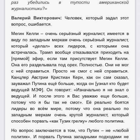
раз убедились в тупости американской
журналистики?»
Валерий Викторович:
Человек, который задал этот
вопрос, ошибается.
Мегин Келли – очень серьёзный журналист, имеется в
виду по западным меркам очень серьёзный журналист,
который «делал» всех лидеров, с которыми она
встречалась. Трамп вообще отказывался приходить на
[прямой] эфир, если там присутствует Мегин Келли.
Она его разделывала под орех. Полностью. Они не мог
с ней справиться. Просто не смог с ней справиться.
Канцлер Австрии Кристиан Керн, как он сам сказал,
зауважал Путина ещё больше, когда он [узнал кто будет
ведущей МЭФ]. Он говорит: «Изначально я не знал о
ведущей. И после этого я Вас уважаю еще больше,
потому что я бы так не смог». Её реально боятся
лидеры во всём мире, потому что она реально по
западным меркам очень крутой журналист, который
способен порвать «как Тузик грелку» любого политика.
Но вопрос заключается в том, что Путин – не «любой
политик». И порвать Путина западными подходами не