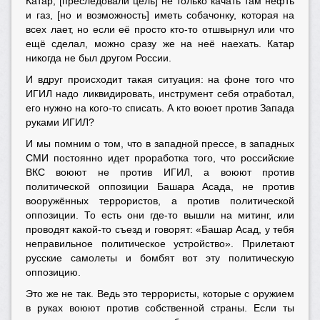
Катар, [преследовали цель] не только качать там нефть
и газ, [но и возможность] иметь собачонку, которая на
всех лает, но если её просто кто-то отшвырнул или что
ещё сделал, можно сразу же на неё наехать. Катар
никогда не был другом России.
И вдруг происходит такая ситуация: на фоне того что
ИГИЛ надо ликвидировать, инструмент себя отработал,
его нужно на кого-то списать. А кто воюет против Запада
руками ИГИЛ?
И мы помним о том, что в западной прессе, в западных
СМИ постоянно идет проработка того, что российские
ВКС воюют не против ИГИЛ, а воюют против
политической оппозиции Башара Асада, не против
вооружённых террористов, а против политической
оппозиции. То есть они где-то вышли на митинг, или
проводят какой-то съезд и говорят: «Башар Асад, у тебя
неправильное политическое устройство». Прилетают
русские самолеты и бомбят вот эту политическую
оппозицию.
Это же не так. Ведь это террористы, которые с оружием
в руках воюют против собственной страны. Если ты