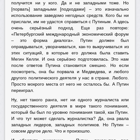
получится ни у кого. Да и не западными тоже. Но
[порвать] западными [подходами] – это изначально
использование заведомо негодных средств. Кого бы ни
прислали, им не удастся справиться с Путиным. А здесь
очень серьёзный подход. Еще раз повторю:
«Петербургский международный экономический форум
– это форма диалога». Путин должен был
оправдываться, уворачиваться, как-то выкручиваться из
этих ситуаций, в которые его должна была ставить
Мегин Келли. И она серьёзно подготовилась. Это нам
после ответов Путина становится смешно. Но если
посмотреть, она бы порвала и Медведева, и любого
другого политического деятеля у нас в стране. Любого.
Просто мокрого места от него не осталось бы. А Путин
переиграл.
Ну, нет такого ранга, нет ни одного журналиста или
государственного деятеля в мире такого понимания,
который бы был по уровню понимания такой, как Путин.
И что тут может сделать журналистка? Да, она рвала
западных лидеров, западных политиков. Но Путин –
совсем другое дело. Что и произошло.