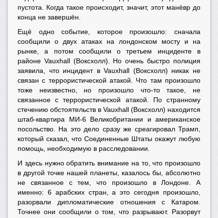
пустота. Когда такое происходит, значит, этот манёвр до
конца не завершён.
Ещё одно событие, которое произошло: cначала
сообщили о двух атаках на лондонском мосту и на
рынке, а потом сообщили о третьем инциденте в
районе Vauxhall (Воксхолл). Но очень быстро полиция
заявила, что инцидент в Vauxhall (Воксхолл) никак не
связан с террористической атакой. Что там произошло
тоже неизвестно, но произошло что-то такое, не
связанное с террористической атакой. По странному
стечению обстоятельств в Vauxhall (Воксхолл) находится
штаб-квартира МИ-6 Великобритании и американское
посольство. На это дело сразу же среагировал Трамп,
который сказал, что Соединенные Штаты окажут любую
помощь, необходимую в расследовании.
И здесь нужно обратить внимание на то, что произошло
в другой точке нашей планеты, казалось бы, абсолютно
не связанное с тем, что произошло в Лондоне. А
именно: 6 арабских стран, а это сегодня произошло,
разорвали дипломатические отношения с Катаром.
Точнее они сообщили о том, что разрывают. Разорвут