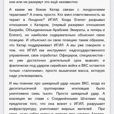
они или не разорвут это ещё неизвестно.
А каким же боком Катар связан с лондонскими
терактами? А очень просто. Кто взял ответственность за
теракт в Лондоне? ИГИЛ. Когда Египет разрывал
отношения с Катаром, (первый разорвал отношения
Бахрейн, Объединенные Арабские Эмираты, а теперь и
Египет), он наиболее содержательно объяснил свою
позицию. И объяснил он свою позицию таким образом,
что Катар поддерживает ИГИЛ. А мы уже говорили о
том, что ИГИЛ как инструмент надгосударственного
управления, свое отработал. Офицеров, специалистов -
их уже достаточно длительный срок вывозят, и
фактически под ударом сирийских войск и ВКС остаются
только «тапочники», просто мышечная масса, которую
надо утилизировать.
И мы помним про шикарный удар наших ВКС, когда из
десятитысячной группировки игиловцев было
уничтожено семь тысяч. Просто шикарный удар. А
коалиция во главе с Соединёнными Штатами под
предлогом того, что она воюет с ИГИЛ, разрушает
инфраструктуру, уничтожает мирных жителей. При
этом, если гибли мирные жители при штурме Алеппо,