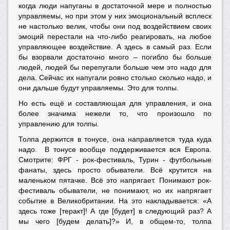
когда люди напуганы в достаточной мере и полностью
управляемы, но при этом у них эмоциональный всплеск
не настолько велик, чтобы они под воздействием своих
эмоций перестали на что-либо реагировать, на любое
управляющее воздействие. А здесь в самый раз. Если
бы взорвали достаточно много – погибло бы больше
людей, людей бы перепугали больше чем это надо для
дела. Сейчас их напугали ровно столько сколько надо, и
они дальше будут управляемы. Это для толпы.
Но есть ещё и составляющая для управления, и она
более значима нежели то, что произошло по
управлению для толпы.
Толпа держится в тонусе, она направляется туда куда
надо. В тонусе вообще поддерживается вся Европа.
Смотрите: ФРГ - рок-фестиваль, Турин - футбольные
фанаты, здесь просто обыватели. Всё крутится на
маленьком пятачке. Всё это напрягает. Понимают рок-
фестиваль обыватели, не понимают, но их напрягает
событие в Великобритании. На это накладывается: «А
здесь тоже [теракт]! А где [будет] в следующий раз? А
мы чего [будем делать]?» И, в общем-то, толпа