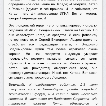
определенное освещение на Западе; «Смотрите, Катар
с Россией [дружат] и всё прочее». И не забываем, что
Катар - это финансирование ИГИЛ. Вот он мосток,
который перекидывают!
Этот лондонский теракт - это попытка перевести стрелки
создания ИГИЛ с Соединённых Штатов на Россию. Но
они используют негодные средства. И если [говорить]
по-крупному то, и Сергей Викторович Лавров грамотно
отработал все предыдущие этапы, и Владимир
Владимирович Путин тем более отработал очень
хорошо. Но, как говорится «надежда умирает
последней», поэтому пытаются связать вот таким
образом. А если и не получится, то объявить [врагом]
Катар. Там [находится] американская база, она
проведет демократизацию. И всё, нет Катара! Вот такая
ситуация с этим терактом в Лондоне.
Ведущий:
К следующему событию. 1-3 июня
текущего года в Петербурге прошёл очередной
экономический форум, и в связи с этим несколько
вопросов. В частности от Владимира Строкова: «На
питерском форуме Путин обмолвился о