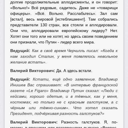
долгие продолжительные аплодисменты, и он говорит:
«Вольно!» Всё рядовые, садитесь. Даже не «товарищи
офицеры». «Всё. Вольно. Расслабьтесь». Зал сам
[встал], весь мировой [истеблишмент]. Там собрались
представители 130 стран, все стояли и аплодировали.
Они что, аплодировали европейскому лидеру? Нет.
Хотят они того или не хотят, но здесь своим поведением
они признали, что Путин - лидер всего мира.
Ведущий:
Как в своё время Черчилль писал: «Когда к
нам заходил Сталин, у меня появлялось невольное
желание встать».
Валерий Викторович:
Да. А здесь встали.
Ведущий:
Кстати, ещё одно заявление. Владимир
Инишев Вас спрашивает: «В интервью французской
газете «Le Figaro» Владимир Путин сказал: «Люди с
кейсами, хорошо одетые, и в тёмных, как у меня,
костюмах, но только не с красным галстуком, а с
чёрным или тёмно-синим». Что хотел сказать
Президент, подчёркивая разность галстуков?»
Валерий Викторович:
Разность галстуков. Я, по-
моему, в прошлом или позапрошлом выпуске «Вопрос-