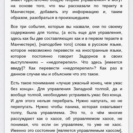
на основе того, что мы рассказали по теракту в
Манчестере, добавить эту информацию и, таким
образом, разобраться в произошедшем.
Все три события, которые вы назвали, они по своему
содержанию для толпы, (а есть еще для управления,
здесь как бы две составляющих как и в первом теракте в
Манчестере), [наподобие того] слова в русском языке,
которое невозможно перевести на иностранные языки,
которое постоянно говорит Задорнов в своих
выступлениях – «недоперепил». Что здесь [имеется
ввиду]? Как перевести «недоперепил»? Как раз в
данном случае мы и объясним что это такое.
Есть такое понимание «лучше ужасный конец, чем ужас
без конца». Для управления Западной толпой, да и
вообще толпой, необходимо устраивать ужас без конца.
И для этого нельзя перебрать. Нужно напугать, но не
перепугать. Нужно чтобы паника, которая охватывает
толпу, была управляема. Это то, о чём многие
рассуждают как о хаосе, об управляемом хаосе, не
понимая, что если он управляем, то уже не хаос.
Именно это состояние [является управляемым хаосом],