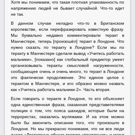
Хотя мы понимаем, что такая плотная упакованность по
напряжению людей не бывает случайной. Что-то идет
не так.
В данном случае неладно что-то в Британском
королевстве, если перефразировать известную фразу.
Мы буквально недавно комментировали теракт в
Манчестере, теперь [произошёл] теракт в Лондоне. Что
нужно сказать по теракту в Лондоне? Если мы по
теракту в Манчестере сделали вывод «Учитесь работать
мальчики», [показано] как глобальный предиктор умеет
организовывать теракты смысловой нагруженности,
сообщающее очень и очень много, то теракт в Лондоне
это фактически продолжение. Это единое целое с
терактом в Манчестере, и его образно можно назвать
как «Учитесь работать мальчики-2». Часть вторая.
Если говорить о теракте в Лондоне, то его объясняет
одна единственная фраза, сказанная представителями
полиции о том, что пояса шахидов, которые были на
террористах, оказались муляжами. И на этом можно
было бы закончить описание того, что произошло в
Лондоне. Но мы прекрасно понимаем, что не все люди
знают «Достаточно общую теорию управления» и могут