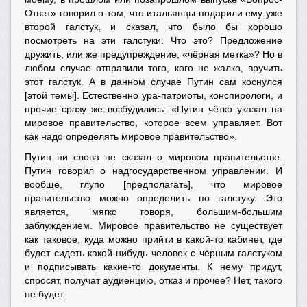
Ответ» говорил о том, что итальянцы подарили ему уже
второй галстук, и сказал, что было бы хорошо
посмотреть на эти галстуки. Что это? Предложение
дружить, или же предупреждение, «чёрная метка»? Но в
любом случае отправили того, кого не жалко, вручить
этот галстук. А в данном случае Путин сам коснулся
[этой темы]. Естественно ура-патриоты, конспирологи, и
прочие сразу же возбудились: «Путин чётко указал на
мировое правительство, которое всем управляет. Вот
как надо определять мировое правительство».
Путин ни слова не сказал о мировом правительстве.
Путин говорил о надгосударственном управлении. И
вообще, глупо [предполагать], что мировое
правительство можно определить по галстуку. Это
является, мягко говоря, большим-большим
заблуждением. Мировое правительство не существует
как таковое, куда можно прийти в какой-то кабинет, где
будет сидеть какой-нибудь человек с чёрным галстуком
и подписывать какие-то документы. К нему придут,
спросят, получат аудиенцию, отказ и прочее? Нет, такого
не будет.