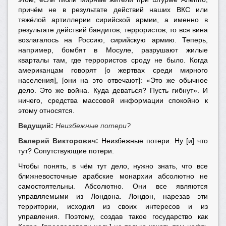
причём не в результате действий наших ВКС или
тяжёлой артиллерии сирийской армии, а именно в
результате действий бандитов, террористов, то вся вина
возлагалось на Россию, сирийскую армию. Теперь,
например, бомбят в Мосуле, разрушают жилые
кварталы там, где террористов сроду не было. Когда
американцам говорят [о жертвах среди мирного
населения], [они на это отвечают]: «Это же обычное
дело. Это же война. Куда деваться? Пусть гибнут». И
ничего, средства массовой информации спокойно к
этому относятся.
Ведущий:
Неизбежные потери?
Валерий Викторович:
Неизбежные потери. Ну [и] что
тут? Сопутствующие потери.
Чтобы понять, в чём тут дело, нужно знать, что все
ближневосточные арабские монархии абсолютно не
самостоятельны. Абсолютно. Они все являются
управляемыми из Лондона. Лондон, нарезав эти
территории, исходил из своих интересов и из
управления. Поэтому, создав такое государство как