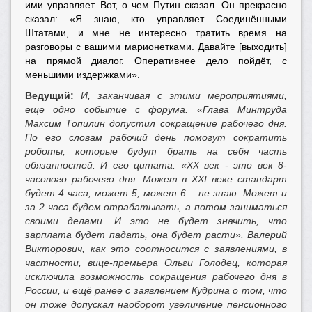
ими управляет. Вот, о чем Путин сказал. Он прекрасно
сказал: «Я знаю, кто управляет Соединёнными
Штатами, и мне не интересно тратить время на
разговоры с вашими марионетками. Давайте [выходить]
на прямой диалог. Оперативнее дело пойдёт, с
меньшими издержками».
Ведущий:
И, заканчивая с этими мероприятиями,
еще одно событие с форума. «Глава Минтруда
Максим Топилин допустил сокращение рабочего дня.
По его словам рабочий день помогут сократить
роботы, которые будут брать на себя часть
обязанностей. И его цитата: «ХХ век - это век 8-
часового рабочего дня. Может в ХХI веке стандарт
будет 4 часа, может 5, может 6 – не знаю. Может и
за 2 часа будем отрабатывать, а потом заниматься
своими делами. И это не будет значить, что
зарплата будет падать, она будет расти». Валерий
Викторович, как это соотносится с заявлениями, в
частности, вице-премьера Ольги Голодец, которая
исключила возможность сокращения рабочего дня в
России, и ещё ранее с заявлением Кудрина о том, что
он тоже допускал наоборот увеличение пенсионного