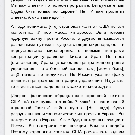
Мы вам ответим по полной программе. Вы думаете, мы
будем бить только по Европе? Нет. И вам прилетит
ответка. А оно вам надо?»
А надо понимать, [что] страновая «элита» США не вся
монолитна. У неё масса интересов. Одни готовят
ядерную войну против России, а другие вписываются
различными путями в существующий миропорядок – в
переустройство миропорядка с новыми центрами
концентрации управления Китай и Иран. Но пока
[становление] Ирана [в качестве центра концентрации
управления] – это большой вопрос, там, [может быть],
ещё ничего не получится. Но Россия уже по факту
является центром концентрации управления. Надо как-
то вписываться, надо решать какие-то свои задачи.
[Лавров] фактически обращается к страновой «элите»
США: «А вам нужна эта война? Какой-то части вашей
страновой "элиты" война нужна. [Но тогда] будут
разрушены ваши экономические интересы в Европе. Вы
потеряете их в Европе. У вас будут потеряны позиции в
России. Вы потеряете эти позиции. Вам это надо?»
Поэтому страновая «элита» США рас-ко-ло-та одним