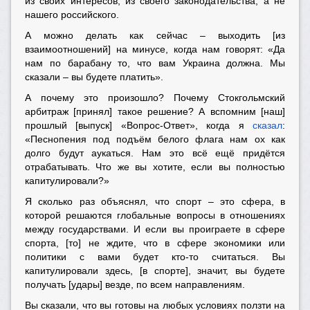
из своих интересов, из своего законодательства, а не
нашего российского.
А можно делать как сейчас
–
выходить [из
взаимоотношений] на минусе, когда нам говорят: «Да
нам по барабану то, что вам Украина должна. Мы
сказали
–
вы будете платить
».
А почему это произошло? Почему Стокгольмский
арбитраж [принял] такое решение? А вспомним [наш]
прошлый [выпуск] «Вопрос-Ответ», когда я
сказал
:
«Песнопения под подъём белого флага нам ох как
долго будут аукаться. Нам это всё ещё придётся
отрабатывать. Что же вы хотите, если вы полностью
капитулировали?»
Я сколько раз объяснял, что спорт
–
это сфера, в
которой решаются глобальные вопросы в отношениях
между государствами. И если вы проиграете в сфере
спорта, [то] не ждите, что в сфере экономики или
политики с вами будет кто-то считаться. Вы
капитулировали здесь, [в спорте], значит, вы будете
получать [удары] везде, по всем направлениям.
Вы сказали, что вы готовы на любых условиях ползти на