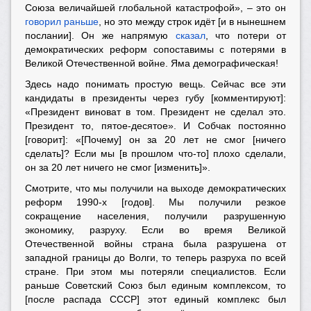
Союза величайшей глобальной катастрофой», – это он
говорил раньше
, но это между строк идёт [и в нынешнем
послании]. Он же напрямую
сказал
, что потери от
демократических реформ сопоставимы с потерями в
Великой Отечественной войне. Яма демографическая!
Здесь надо понимать простую вещь. Сейчас все эти
кандидаты в президенты через губу [комментируют]:
«Президент виноват в том. Президент не сделал это.
Президент то, пятое-десятое». И Собчак постоянно
[говорит]: «[Почему] он за 20 лет не смог [ничего
сделать]? Если мы [в прошлом что-то] плохо сделали,
он за 20 лет ничего не смог [изменить]».
Смотрите, что мы получили на выходе демократических
реформ 1990-х [годов]. Мы получили резкое
сокращение населения, получили разрушенную
экономику, разруху. Если во время Великой
Отечественной войны страна была разрушена от
западной границы до Волги, то теперь разруха по всей
стране. При этом мы потеряли специалистов. Если
раньше Советский Союз был единым комплексом, то
[после распада СССР] этот единый комплекс был