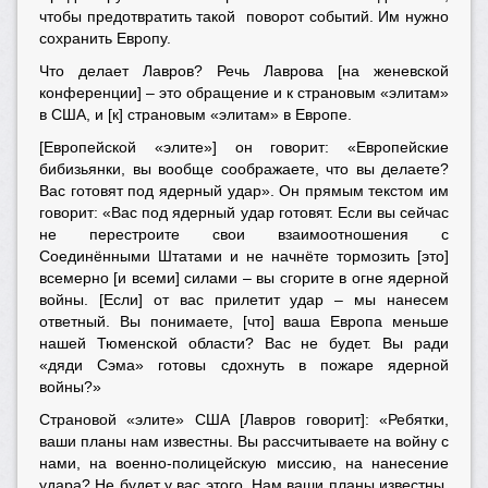
чтобы предотвратить такой поворот событий. Им нужно
сохранить Европу.
Что делает Лавров? Речь Лаврова [на женевской
конференции] – это обращение и к страновым «элитам»
в США, и [к] страновым «элитам» в Европе.
[Европейской «элите»] он говорит: «Европейские
бибизьянки, вы вообще соображаете, что вы делаете?
Вас готовят под ядерный удар». Он прямым текстом им
говорит: «Вас под ядерный удар готовят. Если вы сейчас
не перестроите свои взаимоотношения с
Соединёнными Штатами и не начнёте тормозить [это]
всемерно [и всеми] силами – вы сгорите в огне ядерной
войны. [Если] от вас прилетит удар – мы нанесем
ответный. Вы понимаете, [что] ваша Европа меньше
нашей Тюменской области? Вас не будет. Вы ради
«дяди Сэма» готовы сдохнуть в пожаре ядерной
войны?»
Страновой «элите» США [Лавров говорит]: «Ребятки,
ваши планы нам известны. Вы рассчитываете на войну с
нами, на военно-полицейскую миссию, на нанесение
удара? Не будет у вас этого. Нам ваши планы известны.