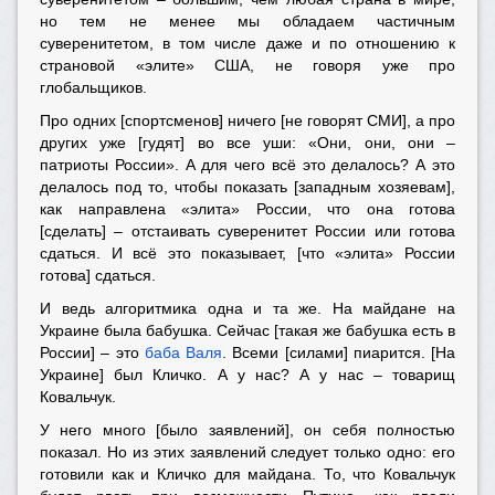
но тем не менее мы обладаем частичным
суверенитетом, в том числе даже и по отношению к
страновой «элите» США, не говоря уже про
глобальщиков.
Про одних [спортсменов] ничего [не говорят СМИ], а про
других уже [гудят] во все уши: «Они, они, они –
патриоты России». А для чего всё это делалось? А это
делалось под то, чтобы показать [западным хозяевам],
как направлена «элита» России, что она готова
[сделать] – отстаивать суверенитет России или готова
сдаться. И всё это показывает, [что «элита» России
готова] сдаться.
И ведь алгоритмика одна и та же. На майдане на
Украине была бабушка. Сейчас [такая же бабушка есть в
России] – это
баба Валя
. Всеми [силами] пиарится. [На
Украине] был Кличко. А у нас? А у нас – товарищ
Ковальчук.
У него много [было заявлений], он себя полностью
показал. Но из этих заявлений следует только одно: его
готовили как и Кличко для майдана. То, что Ковальчук