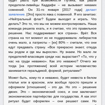
будет рвать при возможности Путина, как рвали
предатели-ливийцы Каддафи – не вызывает никаких
сомнений. Он 31-го января [2017 года]
делает
заявление
. [Это] просто явка с повинной. Я его зачитаю:
«Нейтральный флаг? Будем выходит и играть. Что
делать? Это то, что мы не можем контролировать. Наша
команда решила ехать, и я считаю, что это правильное
решение. Нас поддерживает вся страна». Врёт. Вся
страна на тот момент их не поддерживала: либерастов
очень мало, а патриоты – [их] 80% – считали, что они
едут предавать страну. «Все прекрасно знают, откуда
мы родом и где мы выросли». Ну знаем. Но мало ли
предателей-власовцев среди нас вырастает? «То, что у
нас на груди неважно». Как это неважно? Отчего же
тогда [на протяжении] всей истории человечество
занимается геральдикой, формой, ритуалами?
Может быть, кому-то и неважно, будет невеста в белом
платье или в красном, или вообще просто пришли и
оформили [отношения] – это да. Но это – решение
двоих. Это – экономический союз, и они заключают
экономическое партнёрство для государства. А как этот
ритуал будет оформлен – они решают сами. Но