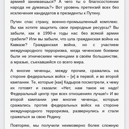
армией занимаешься? А чего ты о благосостоянии
народа не думаешь?» Вот уровень претензий всех без
исключения кандидатов в президенты к Путину.
Путин спас страну, военно-промышленный комплекс.
Вы как хотите защитить свои природные ресурсы? Вы
забыли, как в 1990-е годы нас без всякой армии
грабили? Или вы забыли, что шла гражданская война на
Кавказе? Гражданская война, но с участием
международного терроризма, когда чеченские боевики
были не этническими чеченцами в своём большинстве,
а мразью, съехавшейся со всего мира.
А многие чеченцы, между прочим, сражались на
стороне федеральных войск – [и] в первой, и во второй
кампании. Те, которые [как] Кадыров посмотрели, к чему
их готовят и сказали: «Нет, нам такое не надо!
Федеральный центр при всех отношениях лучше!» И во
второй кампании уже многие чеченцы, которые
сражались против федеральных войск на стороне
международного терроризма, развернулись и стали
сражаться за свою Родину.
Повторяю, мы получили неимоверно более сложную