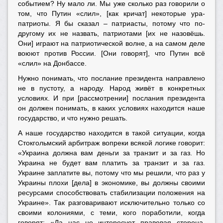
событием? Ну мало ли. Мы уже сколько раз говорили о
том, что Путин «слил», [как кричат] некоторые ура-
патриоты. Я бы сказал – патриасты, потому что по-
другому их не назвать, патриотами [их не назовёшь.
Они] играют на патриотической волне, а на самом деле
воюют против России. [Они говорят], что Путин всё
«слил» на Донбассе.
Нужно понимать, что послание президента направлено
не в пустоту, а народу. Народ живёт в конкретных
условиях. И при [рассмотрении] послания президента
он должен понимать, в каких условиях находится наше
государство, и что нужно решать.
А наше государство находится в такой ситуации, когда
Стокгольмский арбитраж вопреки всякой логике говорит:
«Украина должна вам деньги за транзит и за газ. Но
Украина не будет вам платить за транзит и за газ.
Украине заплатите вы, потому что мы решили, что раз у
Украины плохи [дела] в экономике, вы должны своими
ресурсами способствовать стабилизации положения на
Украине». Так разговаривают исключительно только со
своими колониями, с теми, кого поработили, когда
говорят: «Да нас не интересует правовая сторона,