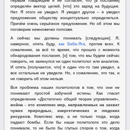
первым товарищем я не согласен, что [в послании]
определён вектор целей, [что] это заряд на будущее.
Нет. Я этого не увидел. Я увидел другое – я увидел
предложение обществу концептуально определиться.
Причём очень серьёзное предложение. Но об этом мы
поговорим немножечко попозже.
А сейчас мы должны понимать [следующее]. Я,
наверное, опять буду,
как Баба-Яга
, против всех. К
сожалению, за всё то время, что прошло с момента
обнародования послания, [о] том, что мы будем сейчас
говорить, не заикнулся ни один политолог или аналитик.
И опять [получается, что] я один что-то там увидел, а
все остальные не увидели. Но, к сожалению, это так, и
не говорить об этом нельзя.
Вся проблема наших политологов в том, что они не
понимают простой азбучной истины. Как гласит
определение «Достаточно общей теории управления»,
война - это комплекс мер, направленных на захват
чужих природных, энергетических и людских
ресурсов.
Комплекс мер, а не только тогда, когда
падают бомбы. Если бы наши политологи это дело
понимали, то не было бы глупых споров о том, когда