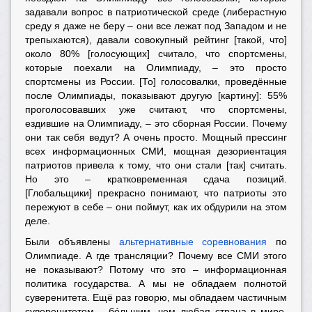
задавали вопрос в патриотической среде (либерастную
среду я даже не беру – они все лежат под Западом и не
трепыхаются), давали совокупный рейтинг [такой, что]
около 80% [голосующих] считало, что спортсмены,
которые поехали на Олимпиаду, – это просто
спортсмены из России. [То] голосовалки, проведённые
после Олимпиады, показывают другую [картину]: 55%
проголосовавших уже считают, что спортсмены,
ездившие на Олимпиаду, – это сборная России. Почему
они так себя ведут? А очень просто. Мощный прессинг
всех информационных СМИ, мощная дезориентация
патриотов привела к тому, что они стали [так] считать.
Но это – кратковременная сдача позиций.
[Глобальщики] прекрасно понимают, что патриоты это
пережуют в себе – они поймут, как их обдурили на этом
деле.
Были объявлены
альтернативные соревнования
по
Олимпиаде. А где трансляции? Почему все СМИ этого
не показывают? Потому что это – информационная
политика государства. А мы не обладаем полнотой
суверенитета. Ещё раз говорю, мы обладаем частичным
суверенитетом – бóльшим, чем любая страна в мире,