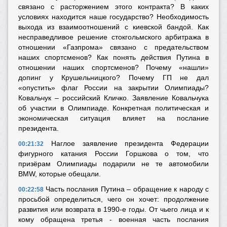
связано с расторжением этого контракта? В каких
условиях находится наше государство? Необходимость
выхода из взаимоотношений с киевской бандой. Как
несправедливое решение стокгольмского арбитража в
отношении «Газпрома» связано с предательством
наших спортсменов? Как понять действия Путина в
отношении наших спортсменов? Почему «нашли»
допинг у Крушельницкого? Почему ГП не дал
«опустить» флаг России на закрытии Олимпиады?
Ковальчук – российский Кличко. Заявление Ковальчука
об участии в Олимпиаде. Конкретная политическая и
экономическая ситуация влияет на послание
президента.
Наглое заявление
президента Федерации
00:21:32
фигурного катания России Горшкова
о том, что
призёрам Олимпиады подарили не те автомобили
BMW, которые обещали.
Часть послания Путина – обращение к народу с
00:22:58
просьбой определиться, чего он хочет: продолжение
развития или возврата в 1990-е годы. От чьего лица и к
кому обращена третья - военная часть послания