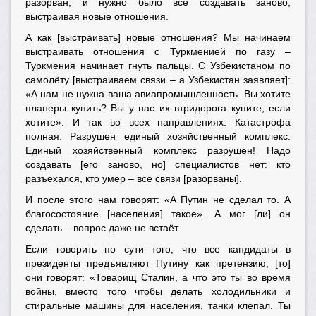
разорван, и нужно было всё создавать заново,
выстраивая новые отношения.
А как [выстраивать] новые отношения? Мы начинаем
выстраивать отношения с Туркменией по газу –
Туркмения начинает гнуть пальцы. С Узбекистаном по
самолёту [выстраиваем связи – а Узбекистан заявляет]:
«А нам не нужна ваша авиапромышленность. Вы хотите
планеры купить? Вы у нас их втридорога купите, если
хотите». И так во всех направлениях. Катастрофа
полная. Разрушен единый хозяйственный комплекс.
Единый хозяйственный комплекс разрушен! Надо
создавать [его заново, но] специалистов нет: кто
разъехался, кто умер – все связи [разорваны].
И после этого нам говорят: «А Путин не сделал то. А
благосостояние [населения] такое». А мог [ли] он
сделать – вопрос даже не встаёт.
Если говорить по сути того, что все кандидаты в
президенты предъявляют Путину как претензию, [то]
они говорят: «Товарищ Сталин, а что это ты во время
войны, вместо того чтобы делать холодильники и
стиральные машины для населения, танки клепал. Ты