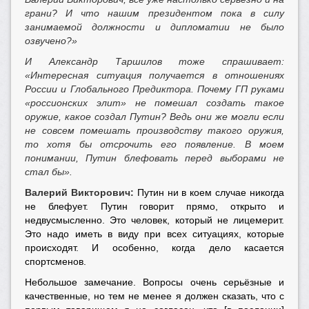
грани? И что нашим президентом пока в силу
занимаемой должности и дипломатии не было
озвучено?»
И Александр Таршилов тоже спрашивает:
«Интересная ситуация получается в отношениях
России и Глобального Предиктора. Почему ГП руками
«россионских элит» не помешал создать такое
оружие, какое создал Путин? Ведь они же могли если
не совсем помешать производству такого оружия,
то хотя бы отсрочить его появление. В моем
понимании, Путин блефовать перед выборами не
стал бы».
Валерий Викторович:
Путин ни в коем случае никогда
не блефует. Путин говорит прямо, открыто и
недвусмысленно. Это человек, который не лицемерит.
Это надо иметь в виду при всех ситуациях, которые
происходят. И особенно, когда дело касается
спортсменов.
Небольшое замечание. Вопросы очень серьёзные и
качественные, но тем не менее я должен сказать, что с