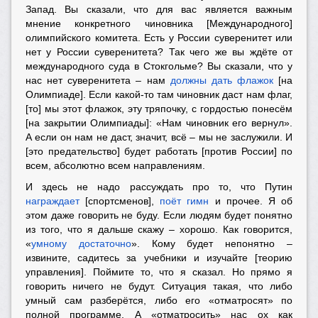
Запад. Вы сказали, что для вас является важным
мнение конкретного чиновника [Международного]
олимпийского комитета. Есть у России суверенитет или
нет у России суверенитета? Так чего же вы ждёте от
международного суда в Стокгольме? Вы сказали, что у
нас нет суверенитета
–
нам
должны дать флажок
[на
Олимпиаде]. Если какой-то там чиновник даст нам флаг,
[то] мы этот флажок, эту тряпочку, с гордостью понесём
[на закрытии Олимпиады]: «Нам чиновник его вернул».
А если он нам не даст, значит, всё
–
мы не заслужили. И
[это предательство] будет работать [против России] по
всем, абсолютно всем направлениям.
И здесь не надо рассуждать про то, что Путин
награждает
[спортсменов],
поёт гимн
и прочее. Я об
этом даже говорить не буду. Если людям будет понятно
из того, что я дальше скажу
–
хорошо. Как говорится,
«
умному достаточно
». Кому будет непонятно –
извините, садитесь за учебники и изучайте [теорию
управления]. Поймите то, что я сказал. Но прямо я
говорить ничего не будут. Ситуация такая, что либо
умный сам разберётся, либо его «отматросят» по
полной программе. А «отматросить» нас ох как