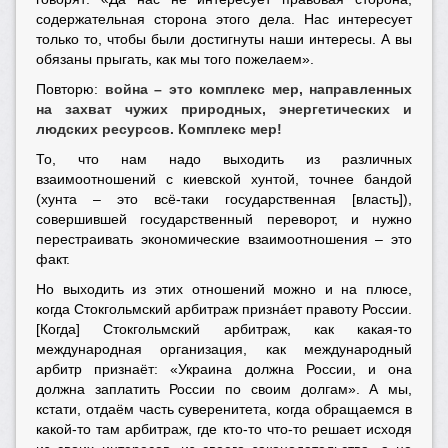
содержательная сторона этого дела. Нас интересует
только то, чтобы были достигнуты наши интересы. А вы
обязаны прыгать, как мы того пожелаем».
Повторю:
война – это комплекс мер, направленных
на захват чужих природных, энергетических и
людских ресурсов. Комплекс мер!
То, что нам надо выходить из различных
взаимоотношений с киевской хунтой, точнее бандой
(хунта – это всё-таки государственная [власть]),
совершившей государственный переворот, и нужно
перестраивать экономические взаимоотношения – это
факт.
Но выходить из этих отношений можно и на плюсе,
когда Стокгольмский арбитраж признáет правоту России.
[Когда] Стокгольмский арбитраж, как какая-то
международная организация, как международный
арбитр признаёт: «Украина должна России, и она
должна заплатить России по своим долгам». А мы,
кстати, отдаём часть суверенитета, когда обращаемся в
какой-то там арбитраж, где кто-то что-то решает исходя