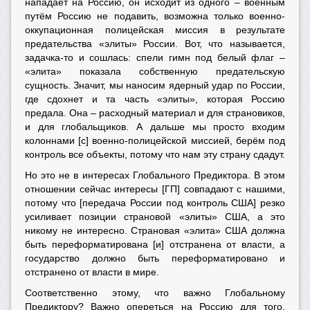
нападает на Россию, он исходит из одного – военным
путём Россию не подавить, возможна только военно-
оккупационная полицейская миссия в результате
предательства «элиты» России. Вот, что называется,
задачка-то и сошлась: спели гимн под белый флаг –
«элита» показала собственную предательскую
сущность. Значит, мы наносим ядерный удар по России,
где сдохнет и та часть
«
элиты
»
, которая Россию
предала. Она – расходный материал и для страновиков,
и для глобальщиков. А дальше мы просто входим
колоннами [с] военно-полицейской миссией, берём под
контроль все объекты, потому что нам эту страну сдадут.
Но это не в интересах Глобального Предиктора. В этом
отношении сейчас интересы [ГП] совпадают с нашими,
потому что [передача России под контроль США] резко
усиливает позиции страновой «элиты» США, а это
никому не интересно. Страновая «элита» США должна
быть переформатирована [и] отстранена от власти, а
государство должно быть переформатировано и
отстранено от власти в мире.
Соответственно этому, что важно Глобальному
Предиктору? Важно опереться на Россию для того,