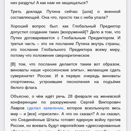
них раздуты! А как нам не защищаться?
Треть доклада Путина сейчас [шла] о военной
составляющей. Она что, просто так с неба упала?
Хороший вопрос был: как Глобальный Предиктор
допустил создание таких [вооружений]? Дело в том, что
Путин договаривается с Глобальным Предиктором. И
третья часть – это не послание Путина внутрь страны,
это послание Глобального Предиктора всему миру,
потому что положение сверхкритическое.
[В] том, что послание делается таким вот образом,
виноваты наши «россионские элиты», желающие сдать
суверенитет России. И в первую очередь виноваты
спортсмены, устроившие песнопения на подъёме
белого флага.
Объясню, о чём идёт речь. 28 февраля на женевской
конференции по разоружению Сергей Викторович
Лавров
сделал заявление
, которое всколыхнуло весь
мир – и [все] «присели». А что он сказал? А он сказал,
что Соединённые Штаты готовят ядерную войну против
России, но воевать будут европейские «дрессированные