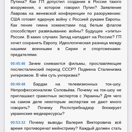
Путина? Как ГП допустил создание в России такого
вооружения, о котором говорил Путин? Заявление
Лаврова на женевской конференции по разоружению:
США готовят ядерную войну с Россией руками Европы.
Как пение гимна хоккеистами под белым флагом
способствует развязыванию войны? Будущее «элиты»
России. В каких случаях Запад нападает на Россию? ГП
хочет сохранить Европу. Идеологическая разница между
нашими военными в Сирии и спортсменами-
предателями.
Зачем снимаются фильмы, прославляющие
00:45:46
послесталинский период СССР? Подмена Сталинизма
унгеризмом. В чём суть унгеризма?
Бардак на телевизионных ток-шоу.
00:49:48
Непрофессионализм Соловьёва. Почему на ток-шоу не
приглашают грамотных экспертов с Украины? Для чего
на самом деле некоторым экспертам не дают много
говорить? Почему Роспотребнадзор блокирует
украинские медиаресурсы?
Почему выводы Валерия Викторовича всё
00:53:32
время противоречат мейнстриму? Каждый должен стать