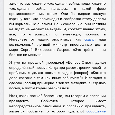
закончилась какая-то «холодная» война, когда какая-то
«холодная» война началась, в какой фазе
противостояния мы стоим. Они бы видели полную
картину того, что происходит и сообразно этому делали
бы нормальные анализы. Но, к сожалению, они картины
не видят, не желают её видеть. И, соответственно этому,
всё, что я услышал по телевизору, прочитал в
Интернете от наших аналитиков, как
сказал
наш
великолепный, лучший министр иностранных дел в
мире Сергей Викторович Лавров: «Это трёп», – ни
больше ни меньше.
Я уже на прошлой [передаче] «Вопрос-Ответ» делал
определённый посыл. Когда при рассмотрении какой-то
проблемы я делаю посыл, я задаю [вопрос]: «Как это
дело связано с тем или иным событием?» И сегодня я
сделаю [посыл] примерно в той же методике. Я сделаю
посыл, а потом будем разбираться.
Итак, какой посыл? Запомните, мы говорим о послании
президента. Событием, которое имеет
непосредственное отношение к посланию президента,
является
[событие, о котором сделало]
сообщение