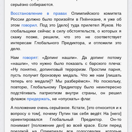
серьёзно собираются.
Восстановление в правах
Олимпийского комитета
России должно было произойти в Пхёнчхане, я уже об
этом
говорил
. Под это [дело] туда прилетел Жуков. Но
глобальщики сейчас в силу обстоятельств, о которых я
скажу позже, решили, что это не соответствует
интересам Глобального Предиктора, и отложили это
дело.
Нам
говорят
: «Допинг нашли». Да допинг потому
«нашли», что нужно было показать с барского плеча:
«Ну понятно, допинговый терроризм. Простим парня,
пусть получит бронзовую медаль. Что же нам [лишать
теперь его медали]? Мы разберёмся
».
Но поскольку,
повторю, Глобальному Предиктору было неинтересно
подстёгивать патриотизм внутри страны, он решил
флажок
придержать
, не «опускать» флаг.
А положение очень серьёзное. Кстати, [это относится и к
вопросу о том], почему Путин так себя ведёт. На [него]
ориентировался Глобальный Предиктор. Он-то
понимает [положение дел] во всей красе. Если перед
поездкой на Олимпиаду все голосовалки, которые