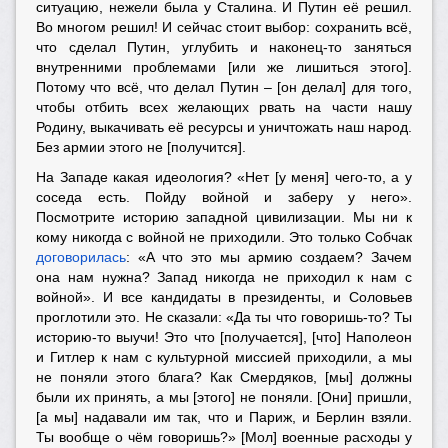
ситуацию, нежели была у Сталина. И Путин её решил.
Во многом решил! И сейчас стоит выбор: сохранить всё,
что сделал Путин, углубить и наконец-то заняться
внутренними проблемами [или же лишиться этого].
Потому что всё, что делал Путин – [он делал] для того,
чтобы отбить всех желающих рвать на части нашу
Родину, выкачивать её ресурсы и уничтожать наш народ.
Без армии этого не [получится].
На Западе какая идеология? «Нет [у меня] чего-то, а у
соседа есть. Пойду войной и заберу у него».
Посмотрите историю западной цивилизации. Мы ни к
кому никогда с войной не приходили. Это только Собчак
договорилась
: «А что это мы армию создаем? Зачем
она нам нужна? Запад никогда не приходил к нам с
войной». И все кандидаты в президенты, и Соловьев
проглотили это. Не сказали: «Да ты что говоришь-то? Ты
историю-то выучи! Это что [получается], [что] Наполеон
и Гитлер к нам с культурной миссией приходили, а мы
не поняли этого блага? Как Смердяков, [мы] должны
были их принять, а мы [этого] не поняли. [Они] пришли,
[а мы] надавали им так, что и Париж, и Берлин взяли.
Ты вообще о чём говоришь?» [Мол] военные расходы у