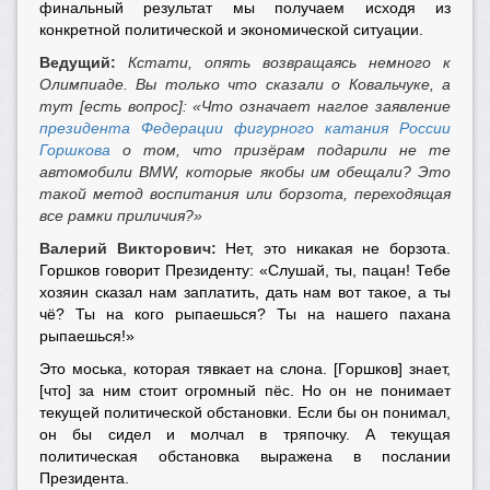
финальный результат мы получаем исходя из
конкретной политической и экономической ситуации.
Ведущий:
Кстати, опять возвращаясь немного к
Олимпиаде. Вы только что сказали о Ковальчуке, а
тут [есть вопрос]: «Что означает наглое заявление
президента Федерации фигурного катания России
Горшкова
о том, что призёрам подарили не те
автомобили BMW, которые якобы им обещали? Это
такой метод воспитания или борзота, переходящая
все рамки приличия?»
Валерий Викторович:
Нет, это никакая не борзота.
Горшков говорит Президенту: «Слушай, ты, пацан! Тебе
хозяин сказал нам заплатить, дать нам вот такое, а ты
чё? Ты на кого рыпаешься? Ты на нашего пахана
рыпаешься!»
Это моська, которая тявкает на слона. [Горшков] знает,
[что] за ним стоит огромный пёс. Но он не понимает
текущей политической обстановки. Если бы он понимал,
он бы сидел и молчал в тряпочку. А текущая
политическая обстановка выражена в послании
Президента.