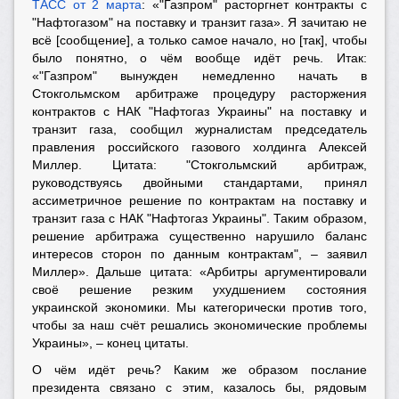
ТАСС от 2 марта
: «"Газпром" расторгнет контракты с
"Нафтогазом" на поставку и транзит газа». Я зачитаю не
всё [сообщение], а только самое начало, но [так], чтобы
было понятно, о чём вообще идёт речь. Итак:
«"Газпром" вынужден немедленно начать в
Стокгольмском арбитраже процедуру расторжения
контрактов с НАК "Нафтогаз Украины" на поставку и
транзит газа, сообщил журналистам председатель
правления российского газового холдинга Алексей
Миллер. Цитата: "Стокгольмский арбитраж,
руководствуясь двойными стандартами, принял
ассиметричное решение по контрактам на поставку и
транзит газа с НАК "Нафтогаз Украины". Таким образом,
решение арбитража существенно нарушило баланс
интересов сторон по данным контрактам", – заявил
Миллер». Дальше цитата: «Арбитры аргументировали
своё решение резким ухудшением состояния
украинской экономики. Мы категорически против того,
чтобы за наш счёт решались экономические проблемы
Украины», – конец цитаты.
О чём идёт речь? Каким же образом послание
президента связано с этим, казалось бы, рядовым