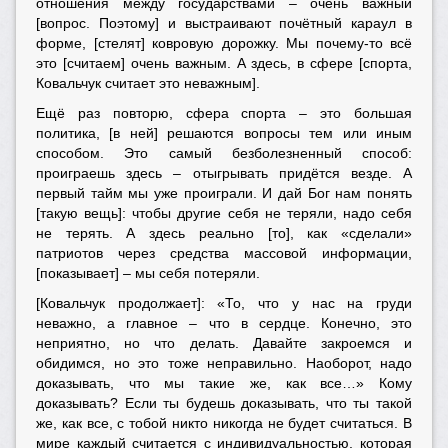
отношения между государствами – очень важный
[вопрос. Поэтому] и выстраивают почётный караул в
форме, [стелят] ковровую дорожку. Мы почему-то всё
это [считаем] очень важным. А здесь, в сфере [спорта,
Ковальчук считает это неважным].
Ещё раз повторю, сфера спорта – это большая
политика, [в ней] решаются вопросы тем или иным
способом. Это самый безболезненный способ:
проиграешь здесь – отыгрывать придётся везде. А
первый тайм мы уже проиграли. И дай Бог нам понять
[такую вещь]: чтобы другие себя не теряли, надо себя
не терять. А здесь реально [то], как «сделали»
патриотов через средства массовой информации,
[показывает] – мы себя потеряли.
[Ковальчук продолжает]: «То, что у нас на груди
неважно, а главное – что в сердце. Конечно, это
неприятно, но что делать. Давайте закроемся и
обидимся, но это тоже неправильно. Наоборот, надо
доказывать, что мы такие же, как все…» Кому
доказывать? Если ты будешь доказывать, что ты такой
же, как все, с тобой никто никогда не будет считаться. В
мире каждый считается с индивидуальностью, которая