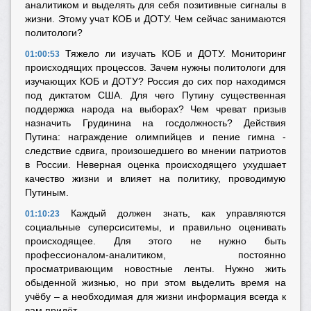
аналитиком и выделять для себя позитивные сигналы в
жизни. Этому учат КОБ и ДОТУ. Чем сейчас занимаются
политологи?
Тяжело ли изучать КОБ и ДОТУ. Мониторинг
01:00:53
происходящих процессов. Зачем нужны политологи для
изучающих КОБ и ДОТУ? Россия до сих пор находимся
под диктатом США. Для чего Путину существенная
поддержка народа на выборах? Чем чреват призыв
назначить Грудинина на госдолжность? Действия
Путина: награждение олимпийцев и пение гимна -
следствие сдвига, произошедшего во мнении патриотов
в России. Неверная оценка происходящего ухудшает
качество жизни и влияет на политику, проводимую
Путиным.
Каждый должен знать, как управляются
01:10:23
социальные суперсиситемы, и правильно оценивать
происходящее. Для этого не нужно быть
профессионалом-аналитиком, постоянно
просматривающим новостные ленты. Нужно жить
обыденной жизнью, но при этом выделить время на
учёбу – а необходимая для жизни информация всегда к
вам придёт.