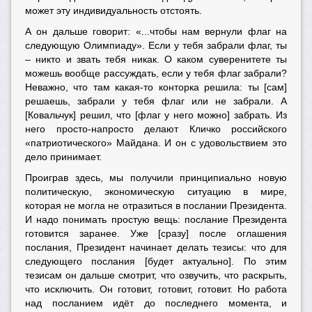
может эту индивидуальность отстоять.
А он дальше говорит: «...чтобы нам вернули флаг на
следующую Олимпиаду». Если у тебя забрали флаг, ты
– никто и звать тебя никак. О каком суверенитете ты
можешь вообще рассуждать, если у тебя флаг забрали?
Неважно, что там какая-то конторка решила: ты [сам]
решаешь, забрали у тебя флаг или не забрали. А
[Ковальчук] решил, что [флаг у него можно] забрать. Из
него просто-напросто делают Кличко российского
«патриотического» Майдана. И он с удовольствием это
дело принимает.
Проиграв здесь, мы получили принципиально новую
политическую, экономическую ситуацию в мире,
которая не могла не отразиться в
послании Президента
.
И надо понимать простую вещь: послание Президента
готовится заранее. Уже [сразу] после оглашения
послания, Президент начинает делать тезисы: что для
следующего послания [будет актуально]. По этим
тезисам он дальше смотрит, что озвучить, что раскрыть,
что исключить. Он готовит, готовит, готовит. Но работа
над посланием идёт до последнего момента, и