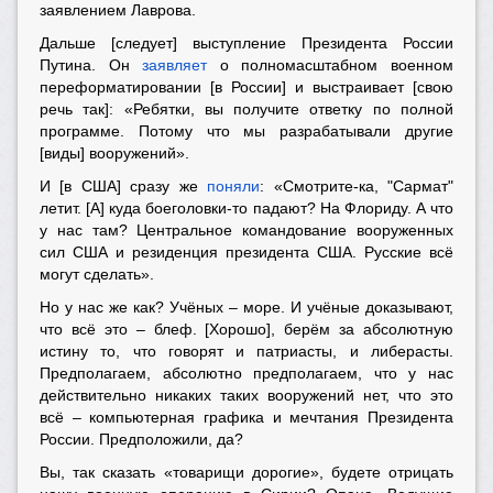
заявлением Лаврова.
Дальше [следует] выступление Президента России
Путина. Он
заявляет
о полномасштабном военном
переформатировании [в России] и выстраивает [свою
речь так]: «Ребятки, вы получите ответку по полной
программе. Потому что мы разрабатывали другие
[виды] вооружений».
И [в США] сразу же
поняли
: «Смотрите-ка, "Сармат"
летит. [А] куда боеголовки-то падают? На Флориду. А что
у нас там? Центральное командование вооруженных
сил США и резиденция президента США. Русские всё
могут сделать».
Но у нас же как? Учёных – море. И учёные доказывают,
что всё это – блеф. [Хорошо], берём за абсолютную
истину то, что говорят и патриасты, и либерасты.
Предполагаем, абсолютно предполагаем, что у нас
действительно никаких таких вооружений нет, что это
всё – компьютерная графика и мечтания Президента
России. Предположили, да?
Вы, так сказать «товарищи дорогие», будете отрицать