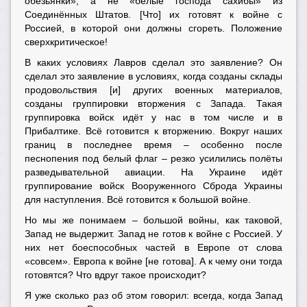
обезьянки», а не «белые господа сахибы» из
Соединённых Штатов. [Что] их готовят к войне с
Россией, в которой они должны сгореть. Положение
сверхкритическое!
В каких условиях Лавров сделал это заявление? Он
сделал это заявление в условиях, когда созданы склады
продовольствия [и] других военных материалов,
созданы группировки вторжения с Запада. Такая
группировка войск идёт у нас в том числе и в
Прибалтике. Всё готовится к вторжению. Вокруг наших
границ в последнее время – особенно после
песнопения под белый флаг – резко усилились полёты
разведывательной авиации. На Украине идёт
группирование войск Вооруженного Сброда Украины
для наступления. Всё готовится к большой войне.
Но мы же понимаем – большой войны, как таковой,
Запад не выдержит. Запад не готов к войне с Россией. У
них нет боеспособных частей в Европе от слова
«совсем». Европа к войне [не готова]. А к чему они тогда
готовятся? Что вдруг такое происходит?
Я уже сколько раз об этом говорил: всегда, когда Запад