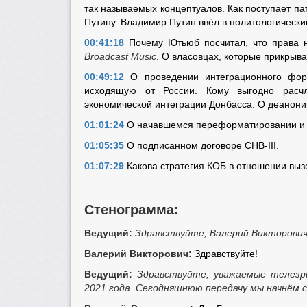
так называемых концептуалов. Как поступает па
Путину. Владимир Путин ввёл в политологическ
00:41:18
Почему Ютьюб посчитал, что права н
Broadcast Music
. О власовцах, которые прикрыв
00:49:12
О проведении интеграционного фору
исходящую от России. Кому выгодно расчл
экономической интеграции Донбасса. О деанони
01:01:24
О начавшемся переформатировании и
01:05:35
О подписанном договоре СНВ-III.
01:07:29
Какова стратегия КОБ в отношении выз
Стенограмма:
Ведущий:
Здравствуйте, Валерий Викторович
Валерий Викторович:
Здравствуйте!
Ведущий:
Здравствуйте, уважаемые телезр
2021 года. Сегодняшнюю передачу мы начнём с