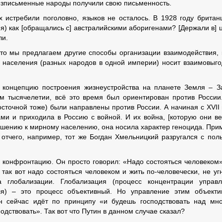
езписьменные народы получили свою письменность.
истребили поголовно, языков не осталось. В 1928 году британ
я) как [обращались с] австралийскими аборигенами? [Держали в] 
ли.
что мы предлагаем другие способы организации взаимодействия, 
го населения (разных народов в одной империи) носит взаимовыг
 концепцию построения жизнеустройства на планете Земля – З
м тысячелетии, всё это время был ориентирован против России
сточной тоже) были направлены против России. А начиная с XVII 
ми и приходила в Россию с войной. И их война, [которую они ве
ношению к мирному населению, она носила характер геноцида. При
 отчего, например, тот же Богдан Хмельницкий разругался с пол
в конфронтацию. Он просто говорил: «Надо состояться человеком»
так вот надо состояться человеком и жить по-человечески, не уг
а глобализации. Глобализация (процесс концентрации управ
я) – это процесс объективный. Но управление этим объект
он сейчас идёт по принципу «и будешь господствовать над мн
одствовать». Так вот что Путин в данном случае сказал?