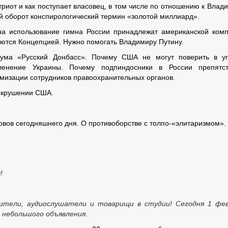
триот и как поступает власовец, в том числе по отношению к Влад
ий оборот конспирологический термин «золотой миллиард».
а использование гимна России принадлежат американской ком
аются Концепцией. Нужно помогать Владимиру Путину.
ма «Русский Донбасс». Почему США не могут поверить в уг
енение Украины. Почему подпиндосники в России препятст
мизации сотрудников правоохранительных органов.
 крушении США.
овов сегодняшнего дня. О противоборстве с толпо-«элитаризмом».
!
ители, аудиослушатели и товарищи в студии! Сегодня 1 фе
 небольшого объявления.