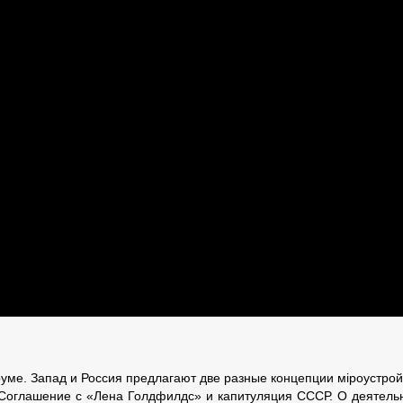
ме. Запад и Россия предлагают две разные концепции мiроустрой
 Соглашение с «Лена Голдфилдс» и капитуляция СССР. О деятель