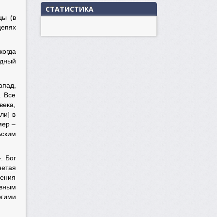
СТАТИСТИКА
цы (в
цепях
когда
одный
апад,
. Все
века,
ли] в
мер –
ьским
. Бог
нетая
ления
ивным
огими