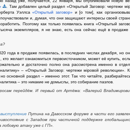
ю назад уже, получается, 22 января, мы опубликовали новую в
»
. Там добавлен целый раздел «Открытый Заговор: чертежи мi
Герберта Уэллса
«Открытый заговор»
и [о том], как организовыв
 поучаствовали и, думая, что они защищают интересы своей стран
поработить. Поэтому как только появилась книга «Открытый заго
тысяча экземпляров, я не знаю, есть она сейчас ещё в продаже 
да?
20 года в продаже появилась, в последних числах декабря, но он
е, кто желает ознакомиться первоисточником, может её купить, есл
ержательно и достаточно полно она рассмотрена именно в отде
аналитику» – «Открытый Заговор: чертежи мiровой революции». 
 но основной раздел – именно этот. Так что читайте, разбирайтесь
аналитика – это никакие не домыслы, это собирание пазлов.
просам перейдём. И первый от Артёма: «Валерий Владимиров
,
выступление
Путина на Давосском форуме в части его заявле
ивостояние с Западом при частичной поддержке глобальщик
 лобовую атаку уже с ГП».