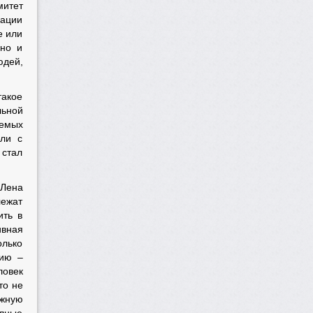
митет
рации
е или
ано и
юдей,
такое
льной
яемых
сли с
 стал
«Лена
лежат
ить в
ивная
олько
сию –
ловек
то не
ожную