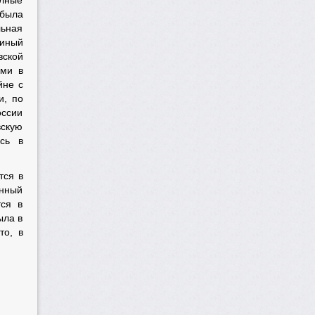
олные
 была
льная
диный
вской
ами в
йне с
и, по
оссии
вскую
ись в
тся в
ённый
тся в
ыла в
то, в