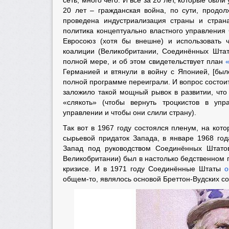
сеть, много чего. И всё за 20 лет, которые бы
20 лет – гражданская война, по сути, продол
проведена индустриализация страны и стран
политика концептуально властного управления
Евросоюз (хотя бы внешне) и использовать ч
коалиции (Великобритании, Соединённых Штат
полной мере, и об этом свидетельствует план
Германией и втянули в войну с Японией, [был
полной программе переиграли. И вопрос состоит
заложило такой мощный рывок в развитии, что
«слякоть» (чтобы вернуть троцкистов в упр
управлении и чтобы они слили страну).
Так вот в 1967 году состоялся пленум, на ко
сырьевой придаток Запада, в январе 1968 го
Запад под руководством Соединённых Штатов
Великобритании) был в настолько бедственном 
кризисе. И в 1971 году Соединённые Штаты
о
общем-то, являлось основой Бреттон-Вудских со