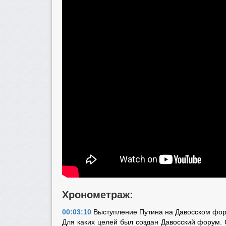
Хронометраж:
00:03:10
Выступление Путина на Давосском фору
Для каких целей был создан Давосский форум.