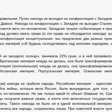
»
равильная. Путин никогда не выходил на конфронтацию с Западом
в Давосе. Никогда на конфронтацию с Западом не выходил Сталин
агается жить по-человечески. Западная теория глобализации и пра
пад должен иметь право (и это право не обсуждается никогда) гр
 конфронтация концептуальная: мы предлагаем два разных при
ных империй («И будешь господствовать над многими народами, 
ой не заходило солнце», занимала 22% суши, и в ней проживал
 Британская империя никуда не делась, она была трансформиров
мперия (колониальная) никуда не делась, она трансформировала
 Испанская империя, Португальская империя, Османская имп
рая] никогда не грабила народы. Российская империя – единстве
Все войны, которые вела Россия, были вынужденые, для того, 
ть по-человечески. Но как только какой-то объект (Кавказе ли, Ср
роды получали равные права, а элита этих включенных государств
литы. Такого никогда не было ни в одной колониальной империи
нились все народы, сохранились языки. При советской власти кул