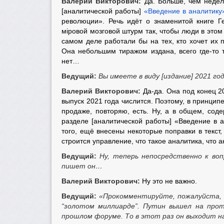
Валерий Викторович:
Да. Больше, чем недел
[аналитической работы]
«Введение в аналитику
революции». Речь идёт о знаменитой книге 
мiровой мозговой штурм так, чтобы люди в этом
самом деле работали бы на тех, кто хочет их 
Она небольшим тиражом издана, всего где-то 
нет…
Ведущий:
Вы имеете в виду [издание] 2021 го
Валерий Викторович:
Да-да. Она под конец 20
выпуск 2021 года числится. Поэтому, в принцип
продаже, повторяю, есть. Ну, а в общем, сод
разделе [аналитической работы] «Введение в 
того, ещё внесены некоторые поправки в текст,
строится управление, что такое аналитика, что 
Ведущий:
Ну, теперь непосредственно к во
пишет он…
Валерий Викторович:
Ну это не важно.
Ведущий:
«Прокомментируйте, пожалуйста
“золотом миллиарде”. Путин вышел на прот
прошлом форуме. То в этот раз он выходит на