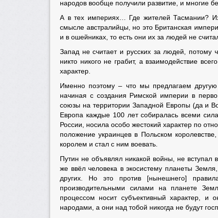
народов вообще получили развитие, и многие б
А в тех империях… Где жителей Тасмании? Их 
смысле австралийцы, но это Британская импери
и в ошейниках, то есть они их за людей не счита
Запад не считает и русских за людей, потому 
никто никого не грабит, а взаимодействие все
характер.
Именно поэтому – что мы предлагаем другую
начиная с создания Римской империи в перво
союзы на территории Западной Европы (да и Во
Европа каждые 100 лет собиралась всеми сила
России, носила особо жестокий характер по от
положение украинцев в Польском королевстве,
королем и стал с ним воевать.
Путин не объявлял никакой войны, не вступал 
же ввёл человека в экосистему планеты Земля, 
других. Но это против [нынешнего] правил
производительными силами на планете Земл
процессом носит субъективный характер, и 
народами, а они над тобой никогда не будут госп