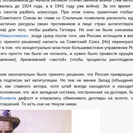
ли у большевиков до начала Великой Отечественной войны (там неп
жалась до 1924 года, а в 1941 году уже война). За это время
а смогла разбить агрессора. При этом очень грамотная глоба
 Советского Союза во главе со Сталиным позволила расколоть е
астично ресурсы своих противников в лице стран антигитлеро
ов) для того, чтобы разбить Гитлера. Но они не были союзник
«Немыслимое»
, когда сразу после того, как Россию истощили в во
о принято решение] напасть на Советский Союз. [Но] переиграл
 в том, что концептуально властное большевистское управление Р
 его просто так было не погасить, и нужно было провести хрущё
авление), брежневский «застой» (чтобы троцкисты расплодил
тором окончательно было принято решение, что Россия превращае
да подписан акт капитуляции. Но тем не менее Запад (объедин
, как главного актора, хотя штаб всегда находился и находи
положении, что вся западная система, построенная на долларе, б
бъявили
дефолт и отказались обменивать доллары на золото, ч
глашений. То есть они не тянули никак.