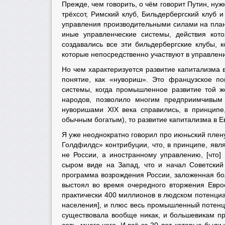
Прежде, чем говорить, о чём говорит Путин, н
трёхсот, Римский клуб, Бильдербергский клуб
управления производительными силами на план
иные управленческие системы, действия кот
создавались все эти бильдербергские клубы, 
которые непосредственно участвуют в управлен
Но чем характеризуется развитие капитализма в
понятие, как «нувориш». Это французское п
системы, когда промышленное развитие той ж
народов, позволило многим предприимчивым
нуворишами XIX века справились, в принципе, 
обычным богатым), то развитие капитализма в 
Я уже неоднократно говорил про июньский плен
Голдфилдс» контрибуции, что, в принципе, явл
не России, а иностранному управлению, [что]
сыром виде на Запад, что и начал Советский
программа возрождения России, заложенная бо
выстоял во время очередного вторжения Евро
практически 400 миллионов в людском потенциа
населения], и плюс весь промышленный потенц
существовала вообще никак, и большевикам пр