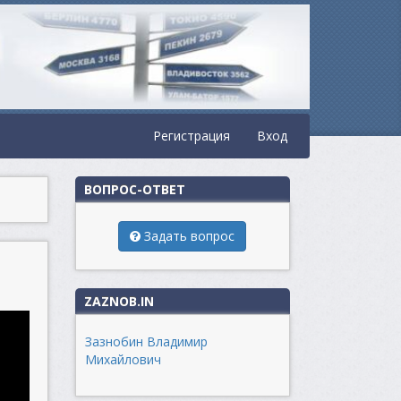
Регистрация
Вход
ВОПРОС-ОТВЕТ
Задать вопрос
ZAZNOB.IN
Зазнобин Владимир
Михайлович