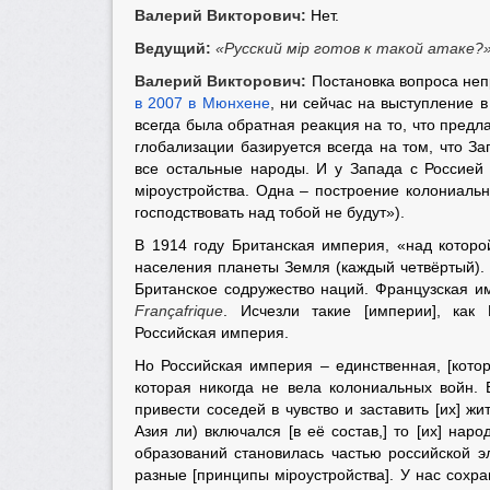
Валерий Викторович:
Нет.
Ведущий:
«Русский мiр готов к такой атаке?
Валерий Викторович:
Постановка вопроса неп
в 2007 в Мюнхене
, ни сейчас на выступление 
всегда была обратная реакция на то, что предл
глобализации базируется всегда на том, что За
все остальные народы. И у Запада с Россией
мiроустройства. Одна – построение колониаль
господствовать над тобой не будут»).
В 1914 году Британская империя, «над котор
населения планеты Земля (каждый четвёртый).
Британское содружество наций. Французская и
Françafrique
. Исчезли такие [империи], как
Российская империя.
Но Российская империя – единственная, [кото
которая никогда не вела колониальных войн. 
привести соседей в чувство и заставить [их] жи
Азия ли) включался [в её состав,] то [их] на
образований становилась частью российской э
разные [принципы мiроустройства]. У нас сохра