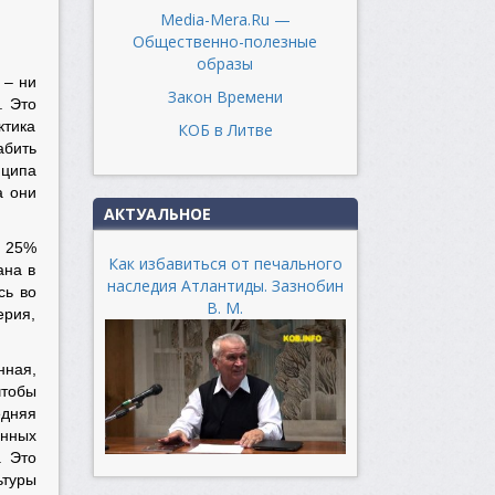
Media-Mera.Ru —
Общественно-полезные
образы
 – ни
Закон Времени
. Это
ктика
КОБ в Литве
абить
нципа
а они
АКТУАЛЬНОЕ
о 25%
Как избавиться от печального
ана в
наследия Атлантиды. Зазнобин
сь во
В. М.
ерия,
нная,
чтобы
едняя
енных
. Это
ьтуры