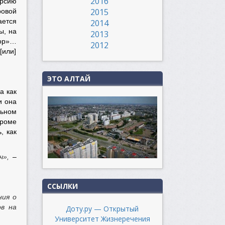
2016
ерсию
2015
ровой
ается
2014
ы, на
2013
вор»…
2012
[или]
ЭТО АЛТАЙ
а как
и она
льном
Кроме
, как
ич»,
–
ССЫЛКИ
ния о
ов на
Доту.ру — Открытый
Университет Жизнеречения