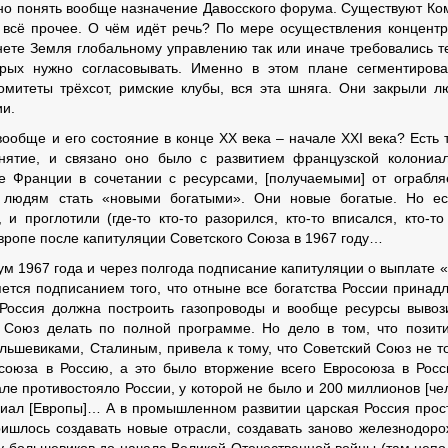
ужно понять вообще назначение Давосского форума. Cуществуют Ко
 и всё прочее. О чём идёт речь? По мере осуществления концент
ете Земля глобальному управлению так или иначе требовались т
орых нужно согласовывать. Именно в этом плане сегментиров
комитеты трёхсот, римские клубы, вся эта шняга. Они закрыли л
ии.
ообще и его состояние в конце XX века – начале XXI века? Есть 
онятие, и связано оно было с развитием французской колониа
е Франции в сочетании с ресурсами, [получаемыми] от ограбл
 людям стать «новыми богатыми». Они новые богатые. Но е
и проглотили (где-то кто-то разорился, кто-то вписался, кто-то
Европе после капитуляции Советского Союза в 1967 году…
ум 1967 года и через полгода подписание капитуляции о выплате 
яется подписанием того, что отныне все богатства России принад
 Россия должна построить газопроводы и вообще ресурсы вывоз
 Союз делать по полной программе. Но дело в том, что позит
льшевиками, Сталиным, привела к тому, что Советский Союз не т
союза в Россию, а это было вторжение всего Евросоюза в Рос
ле противостояло России, у которой не было и 200 миллионов [че
иал [Европы]… А в промышленном развитии царская Россия прос
ишлось создавать новые отрасли, создавать заново железнодор