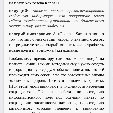
на плаху, как голова Карла II.
Ведущий:
Татьяна просит прокомментировать
следующую информацию: «По инициативе Билла
Гейтса исследователи установили, что больше всего
человечеству грозит эпидемия».
Валерий Викторович:
А «Goldman Sachs» заявил о
том, что мир очень старый, набрал очень много догов,
и в результате этого старый мир не может отработать
новые долги и [возможны] катаклизмы.
Глобальному предиктору слишком много людей на
планете Земля. Такими методами ему нужно создать
информационную среду, чтобы все понимали, что всё
происходит само собой. Что это объективные законы
экономики, природы [все эти] эпидемии, кризисы.
[При этом] люди вымирают и численность населения
сокращается. Обычная работа по созданию
информационного поля под будущий маневр по
сокращению численности населения, по созданию
катаклизмов, которые приведут к вымиранию