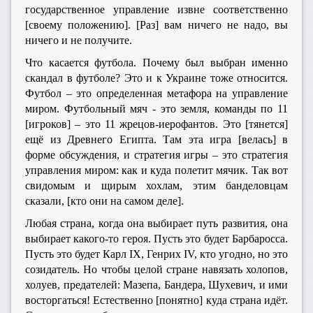
государственное управление извне соответственно
[своему положению]. [Раз] вам ничего не надо, вы
ничего и не получите.
Что касается футбола. Почему был выбран именно
скандал в футболе? Это и к Украине тоже относится.
Футбол – это определенная метафора на управление
миром. Футбольный мяч - это земля, команды по 11
[игроков] – это 11 жрецов-иерофантов. Это [тянется]
ещё из Древнего Египта. Там эта игра [велась] в
форме обсуждения, и стратегия игры – это стратегия
управления миром: как и куда полетит мячик. Так вот
свидомым и щирым хохлам, этим банделовцам
сказали, [кто они на самом деле].
Любая страна, когда она выбирает путь развития, она
выбирает какого-то героя. Пусть это будет Барбаросса.
Пусть это будет Карл IX, Генрих IV, кто угодно, но это
созидатель. Но чтобы целой стране навязать холопов,
холуев, предателей: Мазепа, Бандера, Шухевич, и ими
восторгаться! Естественно [понятно] куда страна идёт.