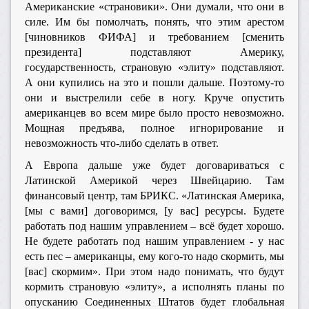
Американские «страновики». Они думали, что они в
силе. Им бы помолчать, понять, что этим арестом
[чиновников ФИФА] и требованием [сменить
президента] подставляют Америку,
государственность, страновую «элиту» подставляют.
А они купились на это и пошли дальше. Поэтому-то
они и выстрелили себе в ногу. Круче опустить
американцев во всем мире было просто невозможно.
Мощная предъява, полное игнорирование и
невозможность что-либо сделать в ответ.
А Европа дальше уже будет договариваться с
Латинской Америкой через Швейцарию. Там
финансовый центр, там БРИКС. «Латинская Америка,
[мы с вами] договоримся, [у вас] ресурсы. Будете
работать под нашим управлением – всё будет хорошо.
Не будете работать под нашим управлением - у нас
есть пес – американцы, ему кого-то надо скормить, мы
[вас] скормим». При этом надо понимать, что будут
кормить страновую «элиту», а исполнять планы по
опусканию Соединенных Штатов будет глобальная