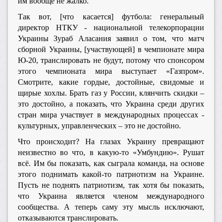
им вообще не жалко.
Так вот, [что касается] футбола: генеральный
директор НТКУ - национальной телекорпорации
Украины Зураб Аласания заявил о том, что матч
сборной Украины, [участвующей] в чемпионате мира
Ю-20, транслировать не будут, потому что спонсором
этого чемпионата мира выступает «Газпром».
Смотрите, какие гордые, достойные, свидомые и
щирые хохлы. Брать газ у России, клянчить скидки –
это достойно, а показать, что Украина среди других
стран мира участвует в международных процессах -
культурных, управленческих – это не достойно.
Что происходит? На глазах Украину превращают
неизвестно во что, в какую-то «Умбундию». Рушат
всё. Им бы показать, как сыграла команда, на основе
этого поднимать какой-то патриотизм на Украине.
Пусть не поднять патриотизм, так хотя бы показать,
что Украина является членом международного
сообщества. А теперь саму эту мысль исключают,
отказываются транслировать.