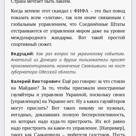
Страна мечтает быть лакеем.
Когда затеяли этот скандал с ФИФА – это был повод
показать всем «элитам», так или иначе связанным с
глобальным управлением, что Соединённые Штаты
отстраиваются от управления миром даже на уровне
международного жандарма. Вот такой простой
спортивный сюжет.
Ведущий:
Как раз вопрос по украинскому событию.
Анатолий из Донецка и другие пользователи просят
прокомментировать назначение Саакашвили на пост
губернатора Одесской области.
Валерий Викторович:
Ещё раз говорю: за что стояли
на Майдане? За то, чтобы приезжали иностранные
гауляйтеры и управляли Украиной, поскольку своих
[управленцев] на Украине нет. Ну а каких гауляйтеров
могут прислать? Вот таких никому не нужных,
негодных, доказавших полную бесперспективность,
но которых надо куда-то пристроить. Их всё равно
надо пристроить на какое-то управление. [Например],
таких как Саакашвили – любителя галстуков. Пусть