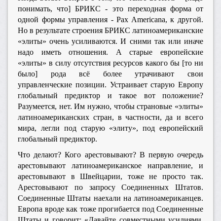
понимать, что] БРИКС - это переходная форма от
одной формы управления - Pax Americana, к другой.
Но в результате строения БРИКС латиноамериканские
«элиты» очень усиливаются. И сними так или иначе
надо иметь отношения. А старые европейские
«элиты» в силу отсутствия ресурсов какого бы [то ни
было] рода всё более утрачивают свои
управленческие позиции. Устраивает старую Европу
глобальный предиктор и такое вот положение?
Разумеется, нет. Им нужно, чтобы страновые «элиты»
латиноамериканских стран, в частности, да и всего
мира, легли под старую «элиту», под европейский
глобальный предиктор.
Что делают? Кого арестовывают? В первую очередь
арестовывают латиноамериканское направление, и
арестовывают в Швейцарии, тоже не просто так.
Арестовывают по запросу Соединенных Штатов.
Соединенные Штаты наехали на латиноамериканцев.
Европа вроде как тоже прогибается под Соединенные
Штаты и говорит: «Давайте совместными усилиями,