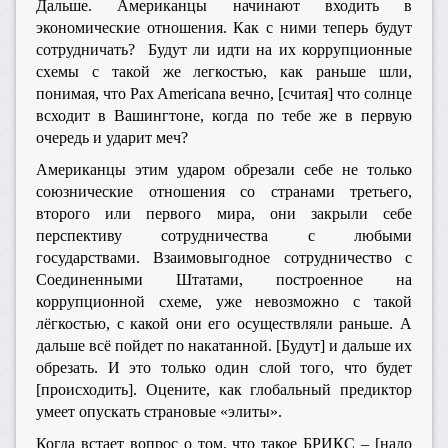
Дальше. Американцы начинают входить в
экономические отношения. Как с ними теперь будут
сотрудничать? Будут ли идти на их коррупционные
схемы с такой же легкостью, как раньше шли,
понимая, что Pax Americana вечно, [считая] что солнце
всходит в Вашингтоне, когда по тебе же в первую
очередь и ударит меч?
Американцы этим ударом обрезали себе не только
союзнические отношения со странами третьего,
второго или первого мира, они закрыли себе
перспективу сотрудничества с любыми
государствами. Взаимовыгодное сотрудничество с
Соединенными Штатами, построенное на
коррупционной схеме, уже невозможно с такой
лёгкостью, с какой они его осуществляли раньше. А
дальше всё пойдет по накатанной. [Будут] и дальше их
обрезать. И это только один слой того, что будет
[происходить]. Оцените, как глобальный предиктор
умеет опускать страновые «элиты».
Когда встает вопрос о том, что такое БРИКС – [надо