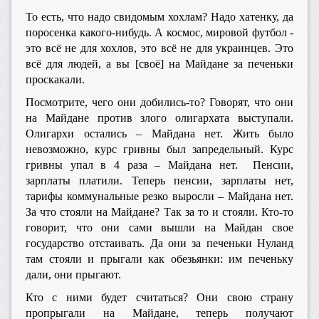
То есть, что надо свидомым хохлам? Надо хатенку, да
поросенка какого-нибудь. А космос, мировой футбол -
это всё не для хохлов, это всё не для украинцев. Это
всё для людей, а вы [своё] на Майдане за печеньки
проскакали.
Посмотрите, чего они добились-то? Говорят, что они
на Майдане против злого олигархата выступали.
Олигархи остались – Майдана нет. Жить было
невозможно, курс гривны был запредельный. Курс
гривны упал в 4 раза – Майдана нет. Пенсии,
зарплаты платили. Теперь пенсии, зарплаты нет,
тарифы коммунальные резко выросли – Майдана нет.
За что стояли на Майдане? Так за то и стояли. Кто-то
говорит, что они сами вышли на Майдан свое
государство отстаивать. Да они за печеньки Нуланд
там стояли и прыгали как обезьянки: им печеньку
дали, они прыгают.
Кто с ними будет считаться? Они свою страну
пропрыгали на Майдане, теперь получают