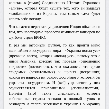
«элита» в [самих] Соединенных Штатах. Страновая
«элита», которая будет кушать тех, кого ей выдадут
«глобальщики» из Европы, тем самым сама будет
копать себе могилу.
Что касается перехвата управления: Индия объявила о
том, что необходимо провести чемпионат юниоров по
футболу стран БРИКС.
И раз мы затронули футбол, то как пройти мимо
величайшего государства мира – «Украина понад усе»
(превыше всего), которая «понад усе», потому что с
ними Америка, которая так провела «революцию
гидности» (достоинства), что оказалось, что среди
свидомых (сознательных) и щирых (искренних)
хохлов не нашлось ни одного достойного, который бы
управлял государством. И [всё] управление у них
осуществляется присланными [специалистами].
Причём [это] такие специалисты, которые
собственные страны загнали в полный тупик и
безнадегу. А теперь загоняют и Украину. Но Украину