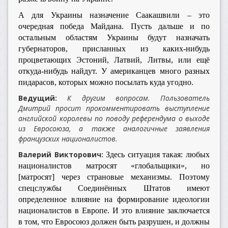
А для Украины назначение Саакашвили – это
очередная победа Майдана. Пусть дальше и по
остальным областям Украины будут назначать
губернаторов, присланных из каких-нибудь
процветающих Эстоний, Латвий, Литвы, или ещё
откуда-нибудь найдут. У американцев много разных
пидарасов, которых можно посылать куда угодно.
Ведущий:
К другим вопросам.
Пользователь
Дмитрий просит прокомментировать выступление
английской королевы по поводу референдума о выходе
из Евросоюза, а также аналогичные заявления
французских националистов.
Валерий Викторович:
Здесь ситуация такая: любых
националистов матросят «глобальщики», но
[матросят] через страновые механизмы. Поэтому
спецслужбы Соединённых Штатов имеют
определенное влияние на формирование идеологии
националистов в Европе. И это влияние заключается
в том, что Евросоюз должен быть разрушен, и должны