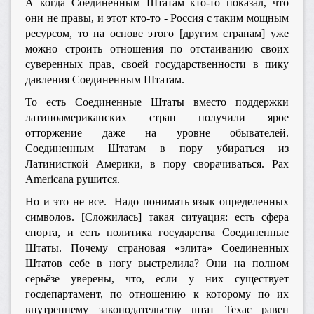
А когда Соединенным Штатам кто-то показал, что
они не правы, и этот кто-то - Россия с таким мощным
ресурсом, то на основе этого [другим странам] уже
можно строить отношения по отстаиванию своих
суверенных прав, своей государственности в пику
давления Соединенным Штатам.
То есть Соединенные Штаты вместо поддержки
латиноамериканских стран получили ярое
отторжение даже на уровне обывателей.
Соединенным Штатам в пору убираться из
Латинисткой Америки, в пору сворачиваться. Pax
Americana рушится.
Но и это не все. Надо понимать язык определенных
символов. [Сложилась] такая ситуация: есть сфера
спорта, и есть политика государства Соединенные
Штаты. Почему страновая «элита» Соединенных
Штатов себе в ногу выстрелила? Они на полном
серьёзе уверены, что, если у них существует
госдепартамент, по отношению к которому по их
внутреннему законодательству штат Техас равен