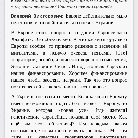
визы для жителей семи стран третьего мира. Европе
что, мало нелегалов? Или это плевок Украине?»
Валерий Викторович:
Европе действительно мало
нелегалов, и это действительно плевок Украине.
В Европе стоит вопрос о создании Европейского
Халифата. Это обязательно! А что касается будущего
Европы вообще, то принято решение о заселении её
мигрантами, в первую очередь неграми. [Это]
территории, освободившиеся от коренного населения,
Эстонии, Латвии и Литвы. И под это дело Евросоюз
нашел финансирование. Хорошее финансирование
нашел, чтобы заселять неграми. Так что это вопрос
политический - как остановить этот процесс.
А Украине показали её место. Если какое-то Вануату
имеет возможность ездить без визово в Европу, то
Украине, которая «понад усе», [где жители]
генетические европейцы, показали своё место. Как
ещё им это [объяснить]? Им каждым шагом
показывают, что вы никто и звать вас никак. Мы вам
даже [в качестве] губернаторов иностранцев