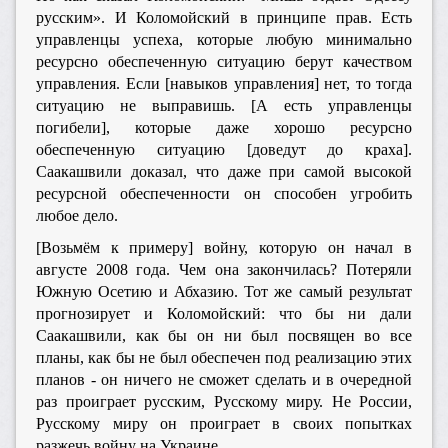
русским». И Коломойский в принципе прав. Есть
управленцы успеха, которые любую минимально
ресурсно обеспеченную ситуацию берут качеством
управления. Если [навыков управления] нет, то тогда
ситуацию не выправишь. [А есть управленцы
погибели], которые даже хорошо ресурсно
обеспеченную ситуацию [доведут до краха].
Саакашвили доказал, что даже при самой высокой
ресурсной обеспеченности он способен угробить
любое дело.
[Возьмём к примеру] войну, которую он начал в
августе 2008 года. Чем она закончилась? Потеряли
Южную Осетию и Абхазию. Тот же самый результат
прогнозирует и Коломойский: что бы ни дали
Саакашвили, как бы он ни был посвящен во все
планы, как бы не был обеспечен под реализацию этих
планов - он ничего не сможет сделать и в очередной
раз проиграет русским, Русскому миру. Не России,
Русскому миру он проиграет в своих попытках
разжечь войну на Украине.