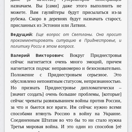
назначаем. Вы [сами] даже этого выполнить не
можете. Вам гауляйтеры будут присылаться из-за
рубежа. Скоро в деревнях будут назначать старост,
присланных из Эстонии или Латвии.
Ведущий:
Еще вопрос от Светланы. Она просит
прокомментировать ситуацию в Приднестровье, и
политику Росси в этом вопросе.
Валерий Викторович:
Вокруг Приднестровья
сейчас нагнетается очень много эмоций, причем
нагнетается подчас неправомерно и безосновательно.
Положение с Приднестровьем серьезное. Это
обусловлено непонятным статусом, непризнанностью.
Но признать Приднестровье дипломатически –
[значит создать] очень большие проблемы, [которые]
сейчас чреваты развязыванием войны против России,
за что и бьются все враги. Им сейчас нужно всеми
способами втянуть Россию в войну на Украине.
Соединенным Штатам во что бы то ни стало нужна
Третья мировая война. И это один из способов [её