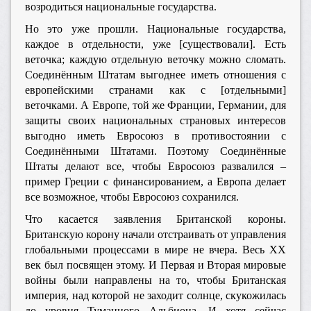
возродиться национальные государства.
Но это уже прошли. Национальные государства,
каждое в отдельности, уже [существовали]. Есть
веточка; каждую отдельную веточку можно сломать.
Соединённым Штатам выгоднее иметь отношения с
европейскими странами как с [отдельными]
веточками. А Европе, той же Франции, Германии, для
защиты своих национальных страновых интересов
выгодно иметь Евросоюз в противостоянии с
Соединёнными Штатами. Поэтому Соединённые
Штаты делают все, чтобы Евросоюз развалился –
пример Греции с финансированием, а Европа делает
все возможное, чтобы Евросоюз сохранился.
Что касается заявления Британской короны.
Британскую корону начали отстраивать от управления
глобальными процессами в мире не вчера. Весь XX
век был посвящен этому. И Первая и Вторая мировые
войны были направлены на то, чтобы Британская
империя, над которой не заходит солнце, скукожилась
до уровня Туманного Альбиона. И хотя сейчас