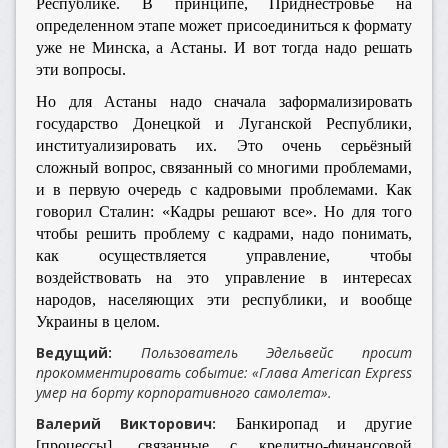
Республике. В принципе, Приднестровье на
определенном этапе может присоединиться к формату
уже не Минска, а Астаны. И вот тогда надо решать
эти вопросы.
Но для Астаны надо сначала заформализировать
государство Донецкой и Луганской Республики,
институализировать их. Это очень серьёзный
сложный вопрос, связанный со многими проблемами,
и в первую очередь с кадровыми проблемами. Как
говорил Сталин: «Кадры решают все». Но для того
чтобы решить проблему с кадрами, надо понимать,
как осуществляется управление, чтобы
воздействовать на это управление в интересах
народов, населяющих эти республики, и вообще
Украины в целом.
Ведущий:
Пользователь Эдельвейс просит
прокомментировать событие: «Глава American Express
умер на борту корпоративного самолета».
Валерий Викторович:
Банкиропад и другие
[процессы], связанные с кредитно-финансовой