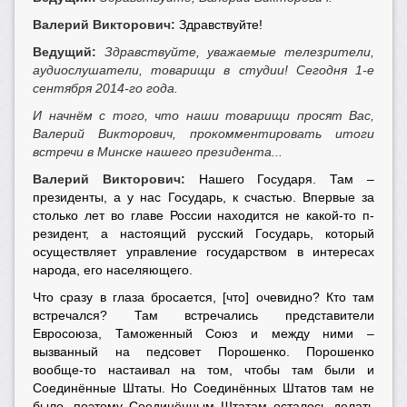
Валерий Викторович:
Здравствуйте!
Ведущий:
Здравствуйте, уважаемые телезрители,
аудиослушатели, товарищи в студии! Сегодня 1-е
сентября 2014-го года.
И начнём с того, что наши товарищи просят Вас,
Валерий Викторович, прокомментировать итоги
встречи в Минске нашего президента...
Валерий Викторович:
Нашего Государя. Там –
президенты, а у нас Государь, к счастью. Впервые за
столько лет во главе России находится не какой-то п-
резидент, а настоящий русский Государь, который
осуществляет управление государством в интересах
народа, его населяющего.
Что сразу в глаза бросается, [что] очевидно? Кто там
встречался? Там встречались представители
Евросоюза, Таможенный Союз и между ними –
вызванный на педсовет Порошенко. Порошенко
вообще-то настаивал на том, чтобы там были и
Соединённые Штаты. Но Соединённых Штатов там не
было, поэтому Соединённым Штатам осталось делать