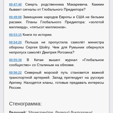
Смерть родственника Макаревича. Какими
00:47:40
бывают сигналы от Глобального Предиктора?
Замещение народов Европы и США не белыми
00:49:08
расами. Планы Глобального Предиктора: «золотой
миллиард», «пятьсот миллионов».
Книги по истории.
00:53:15
Польша не пропустила самолёт министра
00:54:20
обороны Сергея Шойгу. Чем для Румынии обернулся
непропуск самолёт Дмитрия Рогозина?
В Китае вышел журнал «Глобальное
00:55:39
сообщество» со Сталиным на обложке.
Северный морской путь становится важной
00:56:22
транспортной артерией. Запад претендует на русскую
Арктику. Находятся кланы, готовые предавать интересы
России.
Стенограмма:
Ведущий:
Здравствуйте, Валерий Викторович!