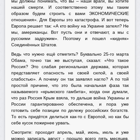
мы должны понимать, что вы – наши враги, вы хотите
нашей смерти. И соответственно этому мы таким
образом будем строить с вами ЭКОНОМИЧЕСКИЕ
отношения». Для Европы это катастрофа. И вот теперь
Европа решает так: «А кто войну на Украине затеял? Не
мы, американцы. Вот пусть они и отвечают, а мы с
русскими задружим». Поэтому и пошел «кидняк»
Соединённых Штатов.
Ведь что нужно ещё отметить? Буквально 25-го марта
Обама, точно так же выступая, сказал: «Что такое
Россия? Это слабая региональная держава, которая
представляет опасность не своей силой, а своей
слабостью». А почему он так заявлял нагло? А по той
простой причине, что это была начальная фаза так
называемого «крымского гамбита», когда они думали,
что раз Россия Крым взяла, то дальше война Украины и
России гарантированно обеспечена, и пора уже
готовить себе позиции по дележу российских богатств.
То есть придётся делиться как-то с Европой, но как бы
себе кусок пожирнее урвать.
Смотрите: проходит апрель, май, июнь, июль и уже
можно записать август - прошло всего пять месяцев,