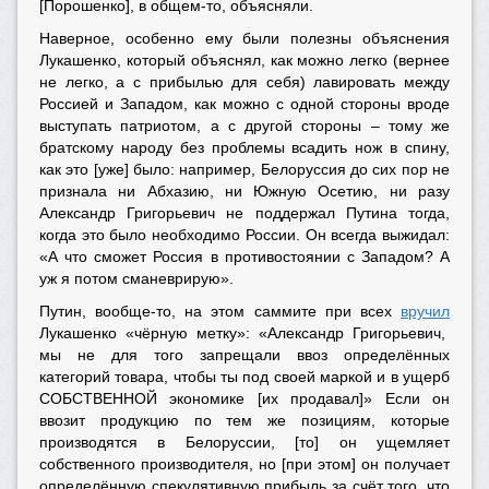
[Порошенко], в общем-то, объясняли.
Наверное, особенно ему были полезны объяснения
Лукашенко, который объяснял, как можно легко (вернее
не легко, а с прибылью для себя) лавировать между
Россией и Западом, как можно с одной стороны вроде
выступать патриотом, а с другой стороны – тому же
братскому народу без проблемы всадить нож в спину,
как это [уже] было: например, Белоруссия до сих пор не
признала ни Абхазию, ни Южную Осетию, ни разу
Александр Григорьевич не поддержал Путина тогда,
когда это было необходимо России. Он всегда выжидал:
«А что сможет Россия в противостоянии с Западом? А
уж я потом сманеврирую».
Путин, вообще-то, на этом саммите при всех
вручил
Лукашенко «чёрную метку»: «Александр Григорьевич,
мы не для того запрещали ввоз определённых
категорий товара, чтобы ты под своей маркой и в ущерб
СОБСТВЕННОЙ экономике [их продавал]» Если он
ввозит продукцию по тем же позициям, которые
производятся в Белоруссии, [то] он ущемляет
собственного производителя, но [при этом] он получает
определённую спекулятивную прибыль за счёт того, что