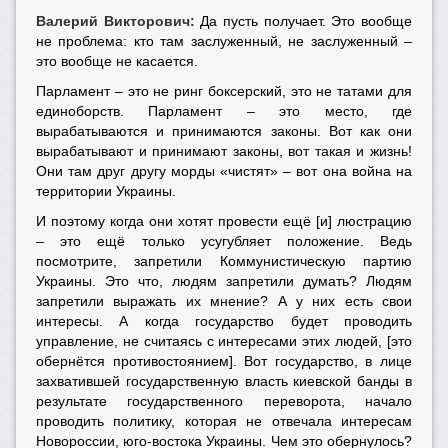
Валерий Викторович:
Да пусть получает. Это вообще
не проблема: кто там заслуженный, не заслуженный –
это вообще не касается.
Парламент – это не ринг боксерский, это не татами для
единоборств. Парламент – это место, где
вырабатываются и принимаются законы. Вот как они
вырабатывают и принимают законы, вот такая и жизнь!
Они там друг другу морды «чистят» – вот она война на
территории Украины.
И поэтому когда они хотят провести ещё [и] люстрацию
– это ещё только усугубляет положение. Ведь
посмотрите, запретили Коммунистическую партию
Украины. Это что, людям запретили думать? Людям
запретили выражать их мнение? А у них есть свои
интересы. А когда государство будет проводить
управление, не считаясь с интересами этих людей, [это
обернётся противостоянием]. Вот государство, в лице
захватившей государственную власть киевской банды в
результате государственного переворота, начало
проводить политику, которая не отвечала интересам
Новороссии, юго-востока Украины. Чем это обернулось?