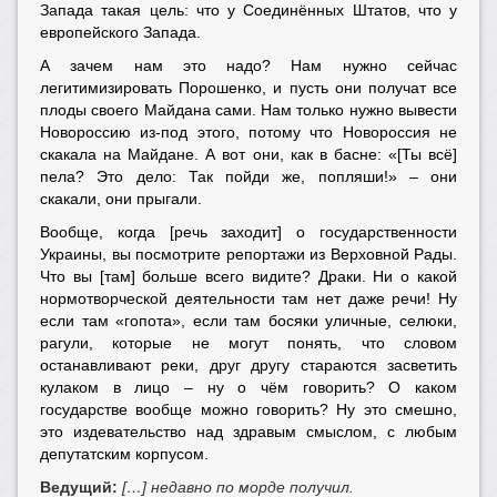
Запада такая цель: что у Соединённых Штатов, что у
европейского Запада.
А зачем нам это надо? Нам нужно сейчас
легитимизировать Порошенко, и пусть они получат все
плоды своего Майдана сами. Нам только нужно вывести
Новороссию из-под этого, потому что Новороссия не
скакала на Майдане. А вот они, как в басне: «[Ты всё]
пела? Это дело: Так пойди же, попляши!» – они
скакали, они прыгали.
Вообще, когда [речь заходит] о государственности
Украины, вы посмотрите репортажи из Верховной Рады.
Что вы [там] больше всего видите? Драки. Ни о какой
нормотворческой деятельности там нет даже речи! Ну
если там «гопота», если там босяки уличные, селюки,
рагули, которые не могут понять, что словом
останавливают реки, друг другу стараются засветить
кулаком в лицо – ну о чём говорить? О каком
государстве вообще можно говорить? Ну это смешно,
это издевательство над здравым смыслом, с любым
депутатским корпусом.
Ведущий:
[…] недавно по морде получил.