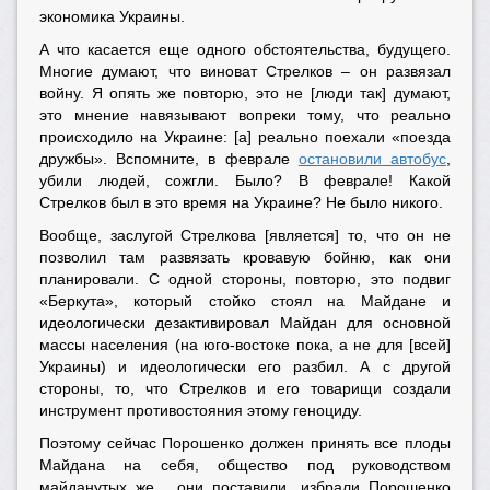
экономика Украины.
А что касается еще одного обстоятельства, будущего.
Многие думают, что виноват Стрелков – он развязал
войну. Я опять же повторю, это не [люди так] думают,
это мнение навязывают вопреки тому, что реально
происходило на Украине: [а] реально поехали «поезда
дружбы». Вспомните, в феврале
остановили автобус
,
убили людей, сожгли. Было? В феврале! Какой
Стрелков был в это время на Украине? Не было никого.
Вообще, заслугой Стрелкова [является] то, что он не
позволил там развязать кровавую бойню, как они
планировали. С одной стороны, повторю, это подвиг
«Беркута», который стойко стоял на Майдане и
идеологически дезактивировал Майдан для основной
массы населения (на юго-востоке пока, а не для [всей]
Украины) и идеологически его разбил. А с другой
стороны, то, что Стрелков и его товарищи создали
инструмент противостояния этому геноциду.
Поэтому сейчас Порошенко должен принять все плоды
Майдана на себя, общество под руководством
майданутых же... они поставили, избрали Порошенко