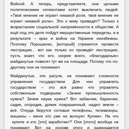
Войной. А теперь, представляете, они целыми
политическими сегментами хотят выключить людей:
«Твоё мнение не играет никакой роли, твоё мнение не
играет никакой роли». Это к чему приведёт? Только к
возрастанию социальной напряжённости в обществе. А
ещё под это дело пойдут имущественные переделы, и в
результате – крах и война на Украине неизбежны.
Поэтому Порошенко, [который] стремится провести
люстрацию... вот как только он проведёт люстрацию,
пусть знает, что его, скорее всего, «благодарные»
майданутые повесят тут же на площади. Потому что по-
другому они не понимают.
Майданутые, эти рагули, не понимают сложности
управления государством. Для них управлять
государством – это всё равно что управлять
собственным подворьем: «Зачем промышленность
нужна? Зачем наука нужна? Вот кабанчик, баранчик,
садик, огородик, домик покрашенный, надел земли –
всё. Откуда берутся сотовые телефоны, телевизоры,
машины – меня это уже не волнует. Купим». На что
купите и кто [это] заработает? Они [этого] вообще не
понимают. Вот на основе этого и разрушается