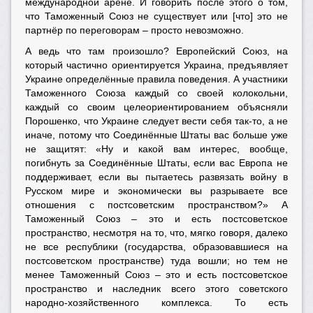
международной арене. И говорить после этого о том,
что Таможенный Союз не существует или [что] это не
партнёр по переговорам – просто невозможно.
А ведь что там произошло? Европейский Союз, на
который частично ориентируется Украина, предъявляет
Украине определённые правила поведения. А участники
Таможенного Союза каждый со своей колокольни,
каждый со своим целеориентированием объясняли
Порошенко, что Украине следует вести себя так-то, а не
иначе, потому что Соединённые Штаты вас больше уже
не защитят: «Ну и какой вам интерес, вообще,
погибнуть за Соединённые Штаты, если вас Европа не
поддерживает, если вы пытаетесь развязать войну в
Русском мире и экономически вы разрываете все
отношения с постсоветским пространством?» А
Таможенный Союз – это и есть постсоветское
пространство, несмотря на то, что, мягко говоря, далеко
не все республики (государства, образовавшиеся на
постсоветском пространстве) туда вошли; но тем не
менее Таможенный Союз – это и есть постсоветское
пространство и наследник всего этого советского
народно-хозяйственного комплекса. То есть