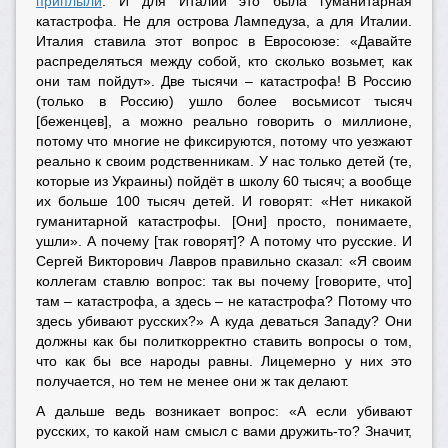
приплыли
. И для Италии это была гуманитарная
катастрофа. Не для острова Лампедуза, а для Италии.
Италия ставила этот вопрос в Евросоюзе: «Давайте
распределяться между собой, кто сколько возьмет, как
они там пойдут». Две тысячи – катастрофа! В Россию
(только в Россию) ушло более восьмисот тысяч
[беженцев], а можно реально говорить о миллионе,
потому что многие не фиксируются, потому что уезжают
реально к своим родственникам. У нас только детей (те,
которые из Украины) пойдёт в школу 60 тысяч; а вообще
их больше 100 тысяч детей. И говорят: «Нет никакой
гуманитарной катастрофы. [Они] просто, понимаете,
ушли». А почему [так говорят]? А потому что русские. И
Сергей Викторович Лавров правильно сказал: «Я своим
коллегам ставлю вопрос: так вы почему [говорите, что]
там – катастрофа, а здесь – не катастрофа? Потому что
здесь убивают русских?» А куда деваться Западу? Они
должны как бы политкорректно ставить вопросы о том,
что как бы все народы равны. Лицемерно у них это
получается, но тем не менее они ж так делают.
А дальше ведь возникает вопрос: «А если убивают
русских, то какой нам смысл с вами дружить-то? Значит,