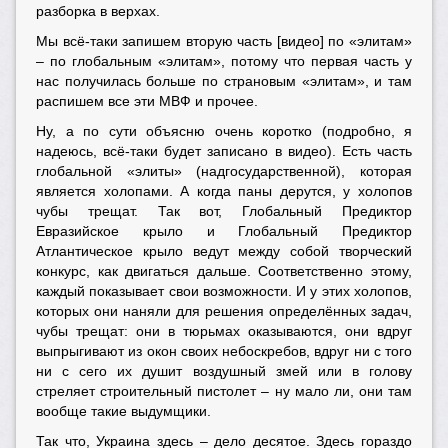
разборка в верхах.
Мы всё-таки запишем вторую часть [видео] по «элитам»
– по глобальным «элитам», потому что первая часть у
нас получилась больше по страновым «элитам», и там
распишем все эти МВФ и прочее.
Ну, а по сути объясню очень коротко (подробно, я
надеюсь, всё-таки будет записано в видео). Есть часть
глобальной «элиты» (надгосударственной), которая
является холопами. А когда паны дерутся, у холопов
чубы трещат. Так вот, Глобальный Предиктор
Евразийское крыло и Глобальный Предиктор
Атлантическое крыло ведут между собой творческий
конкурс, как двигаться дальше. Соответственно этому,
каждый показывает свои возможности. И у этих холопов,
которых они наняли для решения определённых задач,
чубы трещат: они в тюрьмах оказываются, они вдруг
выпрыгивают из окон своих небоскребов, вдруг ни с того
ни с сего их душит воздушный змей или в голову
стреляет строительный пистолет – ну мало ли, они там
вообще такие выдумщики.
Так что, Украина здесь – дело десятое. Здесь гораздо