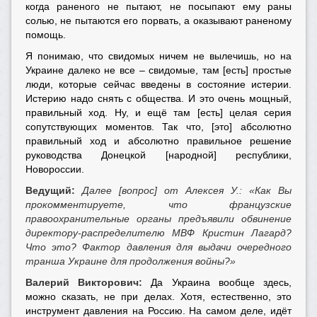
когда раненого не пытают, не посыпают ему раны
солью, не пытаются его порвать, а оказывают раненому
помощь.
Я понимаю, что свидомых ничем не вылечишь, но на
Украине далеко не все – свидомые, там [есть] простые
люди, которые сейчас введены в состояние истерии.
Истерию надо снять с общества. И это очень мощный,
правильный ход. Ну, и ещё там [есть] целая серия
сопутствующих моментов. Так что, [это] абсолютно
правильный ход и абсолютно правильное решение
руководства Донецкой [народной] республики,
Новороссии.
Ведущий:
Далее [вопрос] от Алексея У.: «Как Вы
прокомментируете, что французские
правоохранительные органы предъявили обвинение
директору-распределителю МВФ Кристин Лагард?
Что это? Фактор давления для выдачи очередного
транша Украине для продолжения войны?»
Валерий Викторович:
Да Украина вообще здесь,
можно сказать, не при делах. Хотя, естественно, это
инструмент давления на Россию. На самом деле, идёт