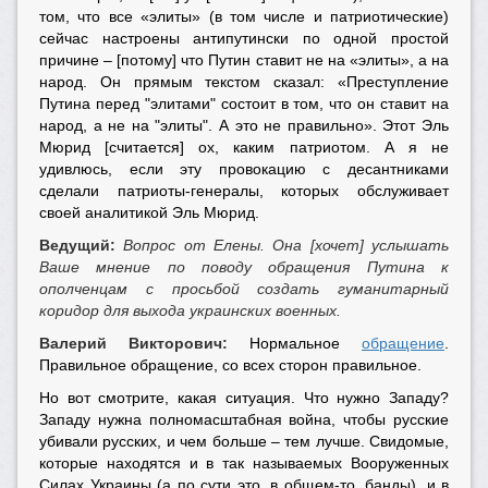
том, что все «элиты» (в том числе и патриотические)
сейчас настроены антипутински по одной простой
причине – [потому] что Путин ставит не на «элиты», а на
народ. Он прямым текстом сказал: «Преступление
Путина перед "элитами" состоит в том, что он ставит на
народ, а не на "элиты". А это не правильно». Этот Эль
Мюрид [считается] ох, каким патриотом. А я не
удивлюсь, если эту провокацию с десантниками
сделали патриоты-генералы, которых обслуживает
своей аналитикой Эль Мюрид.
Ведущий:
Вопрос от Елены. Она [хочет] услышать
Ваше мнение по поводу обращения Путина к
ополченцам с просьбой создать гуманитарный
коридор для выхода украинских военных.
Валерий Викторович:
Нормальное
обращение
.
Правильное обращение, со всех сторон правильное.
Но вот смотрите, какая ситуация. Что нужно Западу?
Западу нужна полномасштабная война, чтобы русские
убивали русских, и чем больше – тем лучше. Свидомые,
которые находятся и в так называемых Вооруженных
Силах Украины (а по сути это, в общем-то, банды), и в