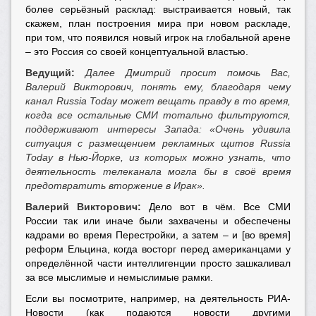
более серьёзный расклад: выстраивается новый, так
скажем, план построения мира при новом раскладе,
при том, что появился новый игрок на глобальной арене
– это Россия со своей концептуальной властью.
Ведущий:
Далее Дмитрий просит помочь Вас,
Валерий Викторович, понять ему, благодаря чему
канал Russia Today может вещать правду в то время,
когда все остальные СМИ тотально фильтруются,
поддерживают интересы Запада: «Очень удивила
ситуация с размещением рекламных щитов Russia
Today в Нью-Йорке, из которых можно узнать, что
деятельность телеканала могла бы в своё время
предотвратить вторжение в Ирак».
Валерий Викторович:
Дело вот в чём. Все СМИ
России так или иначе были захвачены и обеспечены
кадрами во время Перестройки, а затем – и [во время]
реформ Ельцина, когда восторг перед американцами у
определённой части интеллигенции просто зашкаливал
за все мыслимые и немыслимые рамки.
Если вы посмотрите, например, на деятельность РИА-
Новости (как подаются новости другими