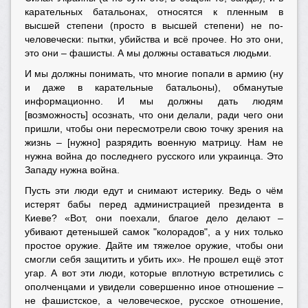
карательных батальонах, относятся к пленным в
высшей степени (просто в высшей степени) не по-
человечески: пытки, убийства и всё прочее. Но это они,
это они – фашисты. А мы должны оставаться людьми.
И мы должны понимать, что многие попали в армию (ну
и даже в карательные батальоны), обманутые
информационно. И мы должны дать людям
[возможность] осознать, что они делали, ради чего они
пришли, чтобы они пересмотрели свою точку зрения на
жизнь – [нужно] разрядить военную матрицу. Нам не
нужна война до последнего русского или украинца. Это
Западу нужна война.
Пусть эти люди едут и снимают истерику. Ведь о чём
истерят бабы перед администрацией президента в
Киеве? «Вот, они поехали, благое дело делают –
убивают детенышей самок "колорадов", а у них только
простое оружие. Дайте им тяжелое оружие, чтобы они
смогли себя защитить и убить их». Не прошел ещё этот
угар. А вот эти люди, которые вплотную встретились с
ополченцами и увидели совершенно иное отношение –
не фашистское, а человеческое, русское отношение,