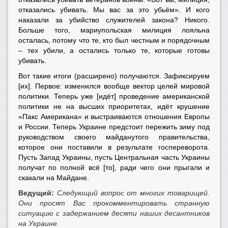
отказались убивать. Мы вас за это убьём». И кого
наказали за убийство служителей закона? Никого.
Больше того, мариупольская милиция лояльна
осталась, потому что те, кто был честным и порядочным
– тех убили, а остались только те, которые готовы
убивать.
Вот такие итоги (расширено) получаются. Зафиксируем
[их]. Первое: изменился вообще вектор целей мировой
политики. Теперь уже [идёт] проведение американской
политики не на высших приоритетах, идёт крушение
«Пакс Американа» и выстраиваются отношения Европы
и России. Теперь Украине предстоит пережить зиму под
руководством своего майданутого правительства,
которое они поставили в результате госпереворота.
Пусть Запад Украины, пусть Центральная часть Украины
получат по полной всё [то], ради чего они прыгали и
скакали на Майдане.
Ведущий:
Следующий вопрос от многих товарищей.
Они просят Вас прокомментировать странную
ситуацию с задержанием десяти наших десантников
на Украине.