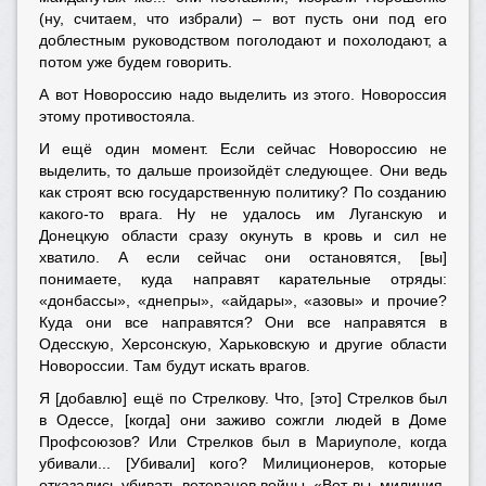
(ну, считаем, что избрали) – вот пусть они под его
доблестным руководством поголодают и похолодают, а
потом уже будем говорить.
А вот Новороссию надо выделить из этого. Новороссия
этому противостояла.
И ещё один момент. Если сейчас Новороссию не
выделить, то дальше произойдёт следующее. Они ведь
как строят всю государственную политику? По созданию
какого-то врага. Ну не удалось им Луганскую и
Донецкую области сразу окунуть в кровь и сил не
хватило. А если сейчас они остановятся, [вы]
понимаете, куда направят карательные отряды:
«донбассы», «днепры», «айдары», «азовы» и прочие?
Куда они все направятся? Они все направятся в
Одесскую, Херсонскую, Харьковскую и другие области
Новороссии. Там будут искать врагов.
Я [добавлю] ещё по Стрелкову. Что, [это] Стрелков был
в Одессе, [когда] они заживо сожгли людей в Доме
Профсоюзов? Или Стрелков был в Мариуполе, когда
убивали... [Убивали] кого? Милиционеров, которые
отказались убивать ветеранов войны. «Вот вы, милиция,