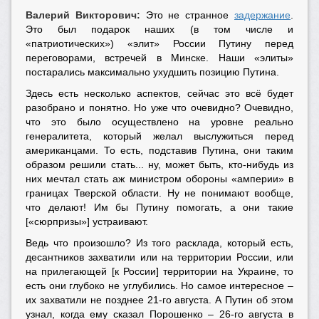
Валерий Викторович:
Это не странное
задержание
.
Это был подарок наших (в том числе и
«патриотических») «элит» России Путину перед
переговорами, встречей в Минске. Наши «элиты»
постарались максимально ухудшить позицию Путина.
Здесь есть несколько аспектов, сейчас это всё будет
разобрано и понятно. Но уже что очевидно? Очевидно,
что это было осуществлено на уровне реально
генералитета, который желал выслужиться перед
американцами. То есть, подставив Путина, они таким
образом решили стать... ну, может быть, кто-нибудь из
них мечтал стать аж министром обороны «амперии» в
границах Тверской области. Ну не понимают вообще,
что делают! Им бы Путину помогать, а они такие
[«сюрпризы»] устраивают.
Ведь что произошло? Из того расклада, который есть,
десантников захватили или на территории России, или
на прилегающей [к России] территории на Украине, то
есть они глубоко не углубились. Но самое интересное –
их захватили не позднее 21-го августа. А Путин об этом
узнал, когда ему сказал Порошенко – 26-го августа в