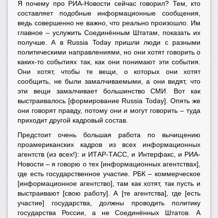
Я почему про РИА-Новости сейчас говорил? Тем, кто
составляет подобные информационные сообщения,
ведь совершенно не важно, что реально произошло. Им
главное – услужить Соединённым Штатам, показать их
получше. А в Russia Today пришли люди с разными
политическими направлениями, но они хотят говорить о
каких-то событиях так, как они понимают эти события.
Они хотят, чтобы те вещи, о которых они хотят
сообщить, не были замалчиваемыми, а они видят, что
эти вещи замалчивает большинство СМИ. Вот как
выстраивалось [формирование Russia Today]. Опять же
они говорят правду, потому они и могут говорить – туда
приходит другой кадровый состав.
Предстоит очень большая работа по вычищению
проамериканских кадров из всех информационных
агентств (из всех!): и ИТАР-ТАСС, и Интерфакс, и РИА-
Новости – я говорю о тех [информационных агентствах],
где есть государственное участие. РБК – коммерческое
[информационное агентство], там как хотят, так пусть и
выстраивают [свою работу]. А [те агентства], где [есть
участие] государства, должны проводить политику
государства России, а не Соединённых Штатов. А