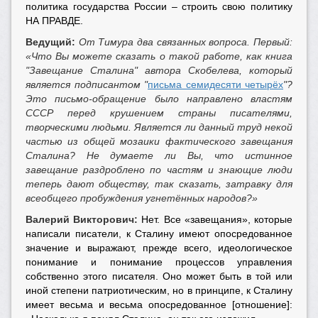
политика государства России – строить свою политику
НА ПРАВДЕ.
Ведущий:
От Тимура два связанных вопроса. Первый:
«Что Вы можете сказать о такой работе, как книга
"Завещание Сталина" автора Скобелева, который
является подписантом "
письма семидесяти четырёх
"?
Это письмо-обращение было направлено властям
СССР перед крушением страны писателями,
творческими людьми. Является ли данный труд некой
частью из общей мозаики фактического завещания
Сталина? Не думаете ли Вы, что истинное
завещание раздроблено по частям и знающие люди
теперь дают обществу, так сказать, затравку для
всеобщего пробуждения угнетённых народов?»
Валерий Викторович:
Нет. Все «завещания», которые
написали писатели, к Сталину имеют опосредованное
значение и выражают, прежде всего, идеологическое
понимание и понимание процессов управления
собственно этого писателя. Оно может быть в той или
иной степени патриотическим, но в принципе, к Сталину
имеет весьма и весьма опосредованное [отношение]: