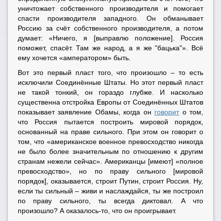
уничтожает собственного производителя и помогает
спасти производителя западного. Он обманывает
Россию за счёт собственного производителя, а потом
думает: «Ничего, я [выправлю положение]. Россия
поможет, спасёт. Там же народ, а я же "бацька"». Всё
ему хочется «амператором» быть.
Вот это первый пласт того, что произошло – то есть
исключили Соединённые Штаты. Но этот первый пласт
не такой тонкий, он гораздо глубже. И насколько
существенна отстройка Европы от Соединённых Штатов
показывает заявление Обамы, когда он
говорит
о том,
что Россия пытается построить мировой порядок,
основанный на праве сильного. При этом он говорит о
том, что «американское военное превосходство никогда
не было более значительным по отношению к другим
странам нежели сейчас». Американцы [имеют] «полное
превосходство», но по праву сильного [мировой
порядок], оказывается, строит Путин, строит Россия. Ну,
если ты сильный – живи и наслаждайся, ты же построил
по праву сильного, ты всегда диктовал. А что
произошло? А оказалось-то, что он проигрывает.