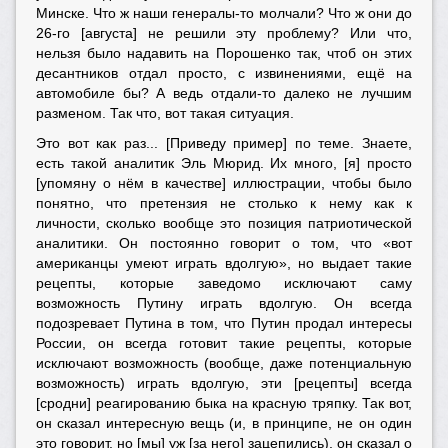
Минске. Что ж наши генералы-то молчали? Что ж они до
26-го [августа] не решили эту проблему? Или что,
нельзя было надавить на Порошенко так, чтоб он этих
десантников отдал просто, с извинениями, ещё на
автомобиле бы? А ведь отдали-то далеко не лучшим
разменом. Так что, вот такая ситуация.
Это вот как раз... [Приведу пример] по теме. Знаете,
есть такой аналитик Эль Мюрид. Их много, [я] просто
[упомяну о нём в качестве] иллюстрации, чтобы было
понятно, что претензия не столько к нему как к
личности, сколько вообще это позиция патриотической
аналитики. Он постоянно говорит о том, что «вот
американцы умеют играть вдолгую», но выдает такие
рецепты, которые заведомо исключают саму
возможность Путину играть вдолгую. Он всегда
подозревает Путина в том, что Путин продал интересы
России, он всегда готовит такие рецепты, которые
исключают возможность (вообще, даже потенциальную
возможность) играть вдолгую, эти [рецепты] всегда
[сродни] реагированию быка на красную тряпку. Так вот,
он сказал интересную вещь (и, в принципе, не он один
это говорит, но [мы] уж [за него] зацепились), он сказал о