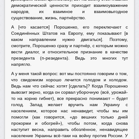
демократической ценности приходит взаимоуважение
народов, их взаимное и взаимовыгодное
существование, жизнь, партнёрство.
А [что касается] Порошенко, его переключают с
Соединённых Штатов на Европу, ему показывают [в
каком направлении нужно двигаться]. Поэтому,
смотрите, Порошенко сразу и партнёр, с которым можно
вести диалог, и относительное признание в качестве
президента (п-резидента). Ведь это многих тут
напрягло.
А у меня такой вопрос: вот мы постоянно говорим о том,
что свидомизм хорошо лечится голодом и холодом.
Ведь нам что сейчас хотят [сделать]? Когда Порошенко
вывозит зерно, когда он сорвал уборочную (всё, урожай-
то на корню гибнет), все прекрасно понимают – будет
голод. Запад желает вручить нам Украину с
населением, которое нас ненавидит, чтобы мы им
помогли (как говорится, «до вешних только дней
прокорми и обогрей»), чтобы потом, когда снова
наступит весна, направить обозлённое, ненавидящее
население Украины всё-таки на войну против России. У