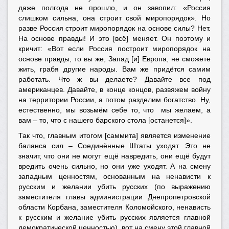
даже полгода не прошло, и он завопил: «Россия
слишком сильна, она строит свой миропорядок». Но
разве Россия строит миропорядок на основе силы? Нет.
На основе правды! И это [всё] меняет. Он поэтому и
кричит: «Вот если Россия построит миропорядок на
основе правды, то вы же, Запад [и] Европа, не сможете
жить, грабя другие народы. Вам же придётся самим
работать. Что ж вы делаете? Давайте все под
американцев. Давайте, в конце концов, развяжем войну
на территории России, а потом разделим богатство. Ну,
естественно, мы возьмём себе то, что мы желаем, а
вам – то, что с нашего барского стола [останется]».
Так что, главным итогом [саммита] является изменение
баланса сил – Соединённые Штаты уходят. Это не
значит, что они не могут ещё навредить, они ещё будут
вредить очень сильно, но они уже уходят. А на смену
западным ценностям, основанным на ненависти к
русским и желании убить русских (по выражению
заместителя главы администрации Днепропетровской
области Корбана, заместителя Коломойского, ненависть
к русским и желание убить русских является главной
демократической ценностью), вот на смену этой главной