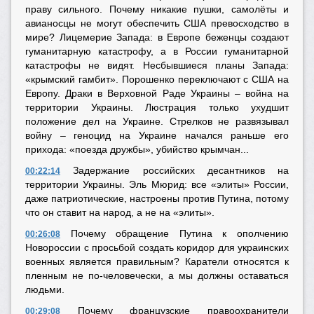
праву сильного. Почему никакие пушки, самолёты и
авианосцы не могут обеспечить США превосходство в
мире? Лицемерие Запада: в Европе беженцы создают
гуманитарную катастрофу, а в России гуманитарной
катастрофы не видят. Несбывшиеся планы Запада:
«крымский гамбит». Порошенко переключают с США на
Европу. Драки в Верховной Раде Украины – война на
территории Украины. Люстрация только ухудшит
положение дел на Украине. Стрелков не развязывал
войну – геноцид на Украине начался раньше его
прихода: «поезда дружбы», убийство крымчан...
Задержание российских десантников на
00:22:14
территории Украины. Эль Мюрид: все «элиты» России,
даже патриотические, настроены против Путина, потому
что он ставит на народ, а не на «элиты».
Почему обращение Путина к ополчению
00:26:08
Новороссии с просьбой создать коридор для украинских
военных является правильным? Каратели относятся к
пленным не по-человечески, а мы должны оставаться
людьми.
Почему французские правоохранители
00:29:08