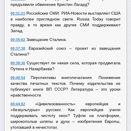
предъявили обвинение Кристин Лагард?
Российские СМИ. РИА-Новости выставляет США
00:31:21
в наиболее приглядном свете. Russia Today говорит
правду, в то время как другие СМИ поддерживают
Запад.
Завещание Сталина.
00:35:02
Евразийский союз – проект из завещания
00:37:38
Сталина?
Существует ли некая сила, которая продвигала
00:39:30
Путина и Назарбаева?
Перспективы книгопечатания. Понижение
00:40:54
качества печатных текстов. Почему издательства не
публикуют книги ВП СССР? Литература – это уроки
нравственности.
«Цивилизованность» европейцев и
00:44:02
«безкультурье» русских. Как европейцев учили
поддерживать чистоту окон? Туфли на платформе,
широкополые шляпы и духи – изобретения Европы,
утопавшей в нечистотах.