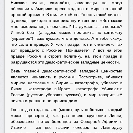
Никакие пушки, самолёты, авианосцы не могут
обеспечить Америке превосходство в мире по одной
простой причине. В фильме «Брат-2» есть такой диалог:
[Данила] приходит к американцу и говорит: «Вот скажи
мне, американец, в чем сила? Ты думаешь – в деньгах?
И мой брат (а здесь можно поставить по контексту
"украинец") тоже думает, что в деньгах. А я тебе скажу,
что сила в правде. У кого правда, тот и сильнее». Так
вот, правда-то с Россией. Понимаете? И вот на этой
правде Россия и строит политику, на этой правде и
разрушаются эти демократические западные ценности.
Ведь главной демократической западной ценностью
является ненависть к русским. Посмотрите, убивают
мирное население в Сирии – катастрофа, убивают в
Ливии – катастрофа, в Ираке – катастрофа. Убивают в
России (русские убивают русских), и мир говорит: «А
ничего страшного не происходит».
Где-то два года назад (может, чуть побольше, каждый
может проверить), как раз после крушения Ливии,
образовался поток беженцев из Северной Африки в
Италию – аж две тысячи человек на Лампедузу