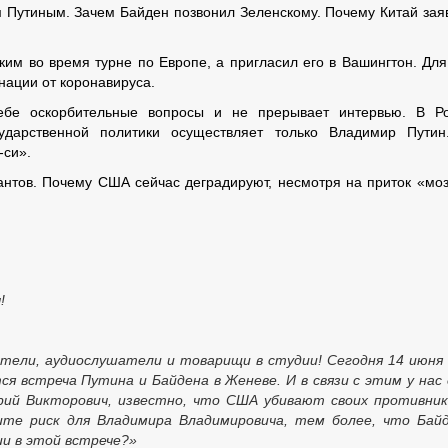
м Путиным. Зачем Байден позвонил Зеленскому. Почему Китай зая
им во время турне по Европе, а пригласил его в Вашингтон. Для
нации от коронавируса.
ебе оскорбительные вопросы и не прерывает интервью. В Р
ударственной политики осуществляет только Владимир Путин
-си».
нтов. Почему США сейчас деградируют, несмотря на приток «моз
!
тели, аудиослушатели и товарищи в студии! Сегодня 14 июня
ся встреча Путина и Байдена в Женеве. И в связи с этим у нас
ерий Викторович, известно, что США убивают своих противник
дите риск для Владимира Владимировича, тем более, что Ба
ии в этой встрече?»