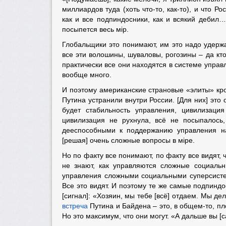
миллиардов туда (хоть что-то, как-то), и что 
как и все подпиндосники, как и всякий дебил
посыпется весь мiр.
Глобальщики это понимают, им это надо удержа
все эти волошины, шуваловы, рогозины – да кто
практически все они находятся в системе управ
вообще много.
И поэтому американские страновые «элиты» кро
Путина устранили внутри России. [Для них] это 
будет стабильность управления, цивилизация
цивилизация не рухнула, всё не посыпалось
дееспособными к поддержанию управления на
[решая] очень сложные вопросы в мiре.
Но по факту все понимают, по факту все видят,
не знают, как управляются сложные социаль
управления сложными социальными суперсистем
Все это видят. И поэтому те же самые подпиндо
[сигнал]: «Хозяин, мы тебе [всё] отдаем. Мы д
встреча
Путина и Байдена – это, в общем-то, пл
Но это максимум, что они могут. «А дальше вы [