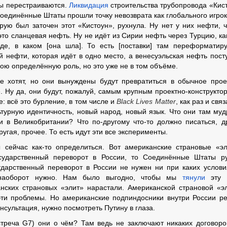
ы перестраиваются.
Ликвидация
строительства трубопровода «Кис
оединённые Штаты прошли точку невозврата как глобального игрок
рую был заточен этот «Кистоун», рухнула. Ну нет у них нефти, 
о это сланцевая нефть. Ну не идёт из Сирии нефть через Турцию, ка
е, в каком [она шла]. То есть [поставки] там переформатир
 нефти, которая идёт в одно место, а венесуэльская нефть пост
свою определённую роль, но это уже не в том объёме.
е хотят, но они вынуждены будут превратиться в обычное прое
ре. Ну да, они будут, пожалуй, самым крупным проектно-конструкто
е: всё это бурление, в том числе и
Black Lives Matter
,
как раз и связ
ьтурную идентичность, новый народ, новый язык. Что они там муд
и в Великобритании? Что по-другому что-то должно писаться, д
гая, прочее. То есть идут эти все эксперименты.
ейчас как-то определиться. Вот американские страновые «э
сударственный переворот в России, то Соединённые Штаты ру
дарственный переворот в России не нужен ни при каких услови
 наоборот нужно. Нам было выгодно, чтобы мы
тянули
эту 
нских страновых «элит» нарастали. Американской страновой «э
ти проблемы. Но американские подпиндосники внутри России р
онсультация, нужно посмотреть Путину в глаза.
стреча G7) они о чём? Там ведь не заключают никаких договоро