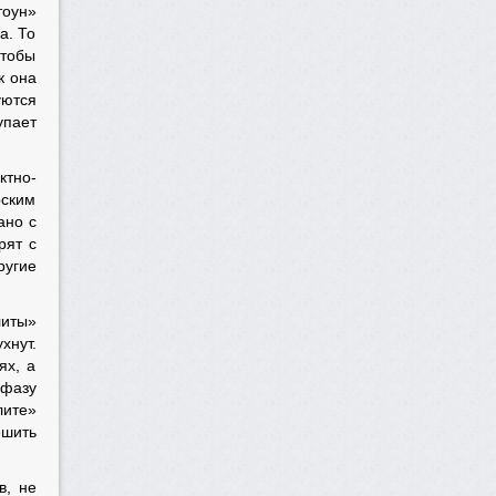
тоун»
а. То
чтобы
к она
уются
упает
ктно-
рским
ано с
рят с
ругие
литы»
хнут.
ях, а
фазу
лите»
ешить
в, не