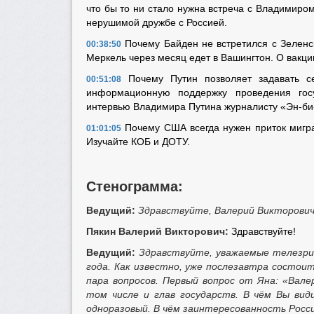
что бы то ни стало нужна встреча с Владимиро
нерушимой дружбе с Россией.
Почему Байден не встретился с Зеленск
00:38:50
Меркель через месяц едет в Вашингтон. О вакци
Почему Путин позволяет задавать с
00:51:08
информационную поддержку проведения гос
интервью Владимира Путина журналисту «Эн-би
Почему США всегда нужен приток мигра
01:01:05
Изучайте КОБ и ДОТУ.
Стенограмма:
Ведущий:
Здравствуйте, Валерий Викторович
Пякин Валерий Викторович:
Здравствуйте!
Ведущий:
Здравствуйте, уважаемые телезри
года. Как известно, уже послезавтра состоит
пара вопросов. Первый вопрос от Яна: «Вал
том числе и глав государств. В чём Вы ви
одноразовый. В чём заинтересованность Росс