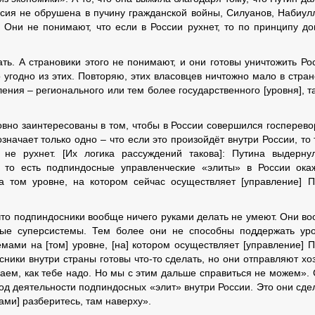
Россия не обрушена в пучину гражданской войны, Силуанов, Набиул
… Они не понимают, что если в России рухнет, то по принципу д
ть. А страновики этого не понимают, и они готовы уничтожить Ро
 угодно из этих. Повторяю, этих власовцев ничтожно мало в стран
ления – регионального или тем более государственного [уровня], т
вно заинтересованы в том, чтобы в России совершился госперево
означает только одно – что если это произойдёт внутри России, то 
 не рухнет. [Их логика рассуждений такова]: Путина выдерну
, то есть подпиндосные управленческие «элиты» в России ока
 том уровне, на котором сейчас осуществляет [управление] П
 что подпиндосники вообще ничего руками делать не умеют. Они в
ные суперсистемы. Тем более они не способны поддержать ур
ами на [том] уровне, [на] котором осуществляет [управление] П
сники внутри страны готовы что-то сделать, но они отправляют хо
елаем, как тебе надо. Но мы с этим дальше справиться не можем».
од деятельности подпиндосных «элит» внутри России. Это они сде
сами] разберитесь, там наверху».