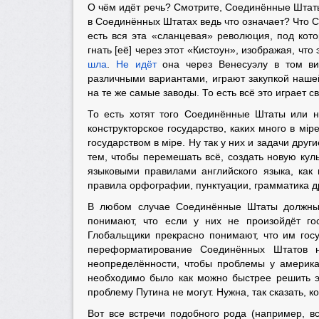
О чём идёт речь? Смотрите, Соединённые Штат
в Соединённых Штатах ведь что означает? Что С
есть вся эта «сланцевая» революция, под кото
гнать [её] через этот «Кистоун», изображая, чт
шла
.
Не идёт
она через Венесуэлу в том вид
различными вариантами, играют закупкой нашей
на те же самые заводы. То есть всё это играет 
То есть хотят того Соединённые Штаты или н
конструкторское государство, каких много в мi
государством в мiре. Ну так у них и задачи други
тем, чтобы перемешать всё, создать новую кул
языковыми правилами английского языка, как 
правила орфографии, пунктуации, грамматика дру
В любом случае Соединённые Штаты должны с
понимают, что если у них не произойдёт го
Глобальщики прекрасно понимают, что им госу
переформатирование Соединённых Штатов
неопределённости, чтобы проблемы у америка
необходимо было как можно быстрее решить э
проблему Путина не могут. Нужна, так сказать, к
Вот все встречи подобного рода (например, в