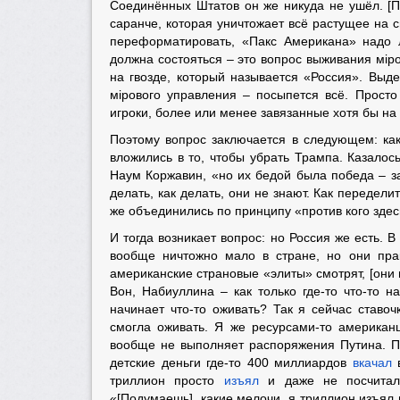
Соединённых Штатов он же никуда не ушёл. [П
саранче, которая уничтожает всё растущее на с
переформатировать, «Пакс Американа» надо 
должна состояться – это вопрос выживания мiр
на гвозде, который называется «Россия». Выд
мiрового управления – посыпется всё. Просто
игроки, более или менее завязанные хотя бы на
Поэтому вопрос заключается в следующем: ка
вложились в то, чтобы убрать Трампа. Казалось
Наум Коржавин, «но их бедой была победа – за
делать, как делать, они не знают. Как передели
же объединились по принципу «против кого здесь
И тогда возникает вопрос: но Россия же есть. 
вообще ничтожно мало в стране, но они пра
американские страновые «элиты» смотрят, [они 
Вон, Набиуллина – как только где-то что-то н
начинает что-то оживать? Так я сейчас ставоч
смогла оживать. Я же ресурсами-то американц
вообще не выполняет распоряжения Путина. Пу
детские деньги где-то 400 миллиардов
вкачал
в
триллион просто
изъял
и даже не посчитал 
«[Подумаешь], какие мелочи, я триллион изъял 