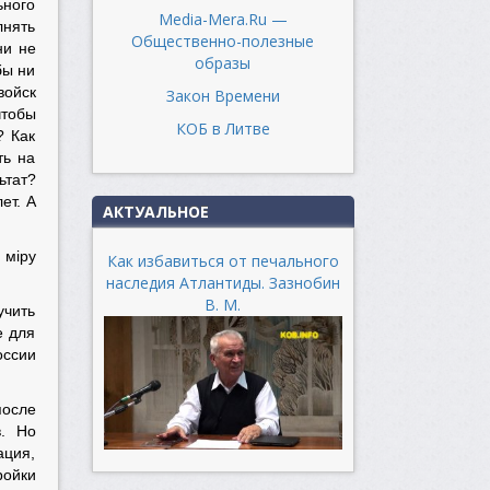
ьного
Media-Mera.Ru —
лнять
Общественно-полезные
ни не
образы
бы ни
войск
Закон Времени
чтобы
КОБ в Литве
? Как
ть на
ьтат?
ет. А
АКТУАЛЬНОЕ
 мiру
Как избавиться от печального
наследия Атлантиды. Зазнобин
В. М.
учить
е для
оссии
после
. Но
ация,
ройки