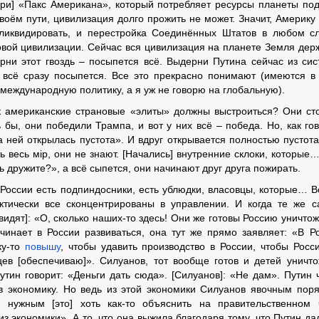
ри] «Пакс Американа», который потребляет ресурсы планеты по
воём пути, цивилизация долго прожить не может. Значит, Америку
ликвидировать, и перестройка Соединённых Штатов в любом с
овой цивилизации. Сейчас вся цивилизация на планете Земля дер
ерни этот гвоздь – посыпется всё. Выдерни Путина сейчас из си
 всё сразу посыпется. Все это прекрасно понимают (имеются в
 международную политику, а я уж не говорю на глобальную).
к американские страновые «элиты» должны выстроиться? Они ст
 бы, они победили Трампа, и вот у них всё – победа. Но, как го
 ней открылась пустота». И вдруг открывается полностью пустота
ть весь мiр, они не знают. [Начались] внутренние склоки, которые
 дружите?», а всё сыпется, они начинают друг друга пожирать.
В России есть подпиндосники, есть ублюдки, власовцы, которые… В
ктически все сконцентрированы в управлении. И когда те же 
видят]: «О, сколько наших-то здесь! Они же готовы Россию уничтож
ачинает в России развиваться, она тут же прямо заявляет: «В Р
ку-то
повышу
, чтобы удавить производство в России, чтобы Росс
ев [обеспечиваю]». Силуанов, тот вообще готов и детей уничто
тин говорит: «Деньги дать сюда». [Силуанов]: «Не дам». Путин 
 экономику. Но ведь из этой экономики Силуанов явочным пор
нужным [это] хоть как-то объяснить на правительственном 
из экономики». А то, что она выжила благодаря тому, что Путин да