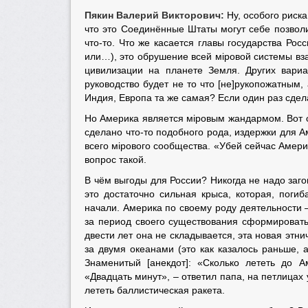
Пякин Валерий Викторович:
Ну, особого риск
что это Соединённые Штаты могут себе позволи
что-то. Что же касается главы государства Рос
или…), это обрушение всей мiровой системы вза
цивилизации на планете Земля. Других вариа
руководство будет не то что [не]рукопожатным,
Индия, Европа та же самая? Если один раз сдела
Но Америка является мiровым жандармом. Вот с 
сделано что-то подобного рода, издержки для А
всего мiрового сообщества. «Убей сейчас Амери
вопрос такой.
В чём выгоды для России? Никогда не надо заго
это достаточно сильная крыса, которая, поги
начали. Америка по своему роду деятельности –
за период своего существования сформироват
двести лет она не складывается, эта новая этни
за двумя океанами (это как казалось раньше, 
Знаменитый [анекдот]: «Сколько лететь до А
«Двадцать минут», – ответил папа, на петлицах 
лететь баллистическая ракета.