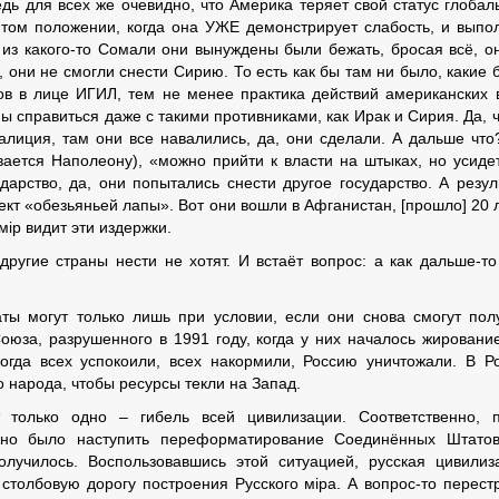
едь для всех же очевидно, что Америка теряет свой статус глобал
в том положении, когда она УЖЕ демонстрирует слабость, и выпо
 из какого-то Сомали они вынуждены были бежать, бросая всё, о
, они не смогли снести Сирию. То есть как бы там ни было, какие 
в в лице ИГИЛ, тем не менее практика действий американских 
ны справиться даже с такими противниками, как Ирак и Сирия. Да, 
алиция, там они все навалились, да, они сделали. А дальше что
вается Наполеону), «можно прийти к власти на штыках, но усиде
дарство, да, они попытались снести другое государство. А резул
кт «обезьяньей лапы». Вот они вошли в Афганистан, [прошло] 20 л
мiр видит эти издержки.
угие страны нести не хотят. И встаёт вопрос: а как дальше-то
ты могут только лишь при условии, если они снова смогут пол
оюза, разрушенного в 1991 году, когда у них началось жировани
когда всех успокоили, всех накормили, Россию уничтожали. В Р
 народа, чтобы ресурсы текли на Запад.
 только одно – гибель всей цивилизации. Соответственно, 
жно было наступить переформатирование Соединённых Штатов
лучилось. Воспользовавшись этой ситуацией, русская цивилиз
столбовую дорогу построения Русского мiра. А вопрос-то перест