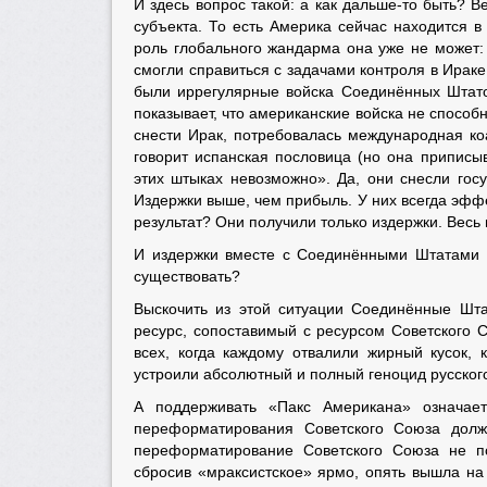
И здесь вопрос такой: а как дальше-то быть? В
субъекта. То есть Америка сейчас находится 
роль глобального жандарма она уже не может:
смогли справиться с задачами контроля в Ираке
были иррегулярные войска Соединённых Штато
показывает, что американские войска не способ
снести Ирак, потребовалась международная ко
говорит испанская пословица (но она приписы
этих штыках невозможно». Да, они снесли госу
Издержки выше, чем прибыль. У них всегда эффе
результат? Они получили только издержки. Весь 
И издержки вместе с Соединёнными Штатами др
существовать?
Выскочить из этой ситуации Соединённые Шта
ресурс, сопоставимый с ресурсом Советского С
всех, когда каждому отвалили жирный кусок, 
устроили абсолютный и полный геноцид русского
А поддерживать «Пакс Американа» означает
переформатирования Советского Союза дол
переформатирование Советского Союза не по
сбросив «мраксистское» ярмо, опять вышла на 