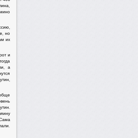
лина,
омино
ссию,
е, но
ам их
рот и
тогда
ли, а
жутся
утин,
ообще
овень
утин.
зяину
 Сама
лали.