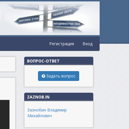
Регистрация
Вход
ВОПРОС-ОТВЕТ
Задать вопрос
ZAZNOB.IN
Зазнобин Владимир
Михайлович