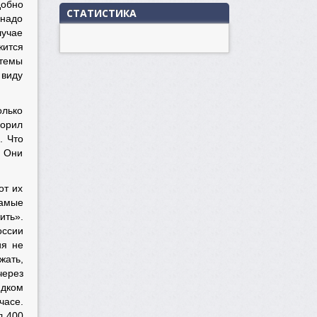
добно
СТАТИСТИКА
 надо
лучае
жится
стемы
 виду
олько
ворил
. Что
… Они
от их
самые
ить».
оссии
ия не
жать,
через
ядком
часе.
л 400