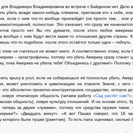
а для Владимира Владимировича во встрече с Байденом нет. Дело в
ть убить вождя какого-нибудь племени, пригласив его к себе, ил
сии, если с ним что-то вообще произойдёт (не просто там… или у
имоотношений, полностью. Это означает, что сразу же начинается
нтов просто нет. Вы что думаете, после этого любое америка
 а вообще с ним будут вести какие-то отношения другие страны: К
ешь что-то подобное, после этого остаётся только одно – гибнуть.
этим не считаться не может никто. А соответственно этому, если 
мерики – катастрофичны, потому что убить Америку сразу станет 
ку, пока Америка не убила тебя! Объединись с другими!» Поэтому 
нять крысу в угол, если не собираешься её полностью убить. Амер
бая, может уничтожить и цивилизацию на планете Земля, с чего
 это абсолютно проектно-конструкторское государство, которое д
ь новую этническую общность (читаем работу
«Сад растёт сам?»
ческая общность), новую культуру отношений. И на основе этого, б
а теперь за двумя «лужами», потому что средства оружия такие,
мерики?» «Двадцать минут». «А вот Пашка говорит, что 18 ча
у которого были пушки (ракетчик). То есть папа оценивал, сколько 