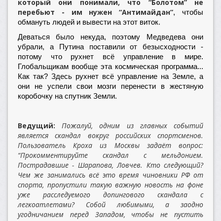
который они понимали, что “Болотом” не
перебьют - им нужен “Антимайдан”
, чтобы
обмануть людей и вывести на этот виток.
Деваться было некуда, поэтому Медведева они
убрали, а Путина поставили от безысходности -
потому что рухнет всё управление в мире.
Глобальщикам вообще эта космическая программа...
Как так? Здесь рухнет всё управление на Земле, а
они не успели свои мозги перенести в жестяную
коробочку на спутник Земли.
Ведущий:
Пожалуй, одним из главных событий
является скандал вокруг российских спортсменов.
Пользователь Кроха из Москвы задаёт вопрос:
“Прокомментируйте скандал с мельдонием.
Пострадавшие - Шарапова, Ловчев. Кто следующий?
Чем же занимались всё это время чиновники РФ от
спорта, пропустили такую важную новость на фоне
уже расследуемого допингового скандала с
легкоатлетами? Собой любимыми, а заодно
угодничанием перед Западом, чтобы не пустить