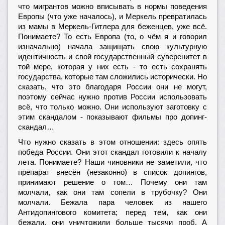
что мигрантов можно вписывать в нормы поведения
Европы (что уже началось), и Меркель превратилась
из мамы в Меркель-Гитлера для беженцев, уже всё.
Понимаете? То есть Европа (то, о чём я и говорил
изначально) начала защищать свою культурную
идентичность и свой государственный суверенитет в
той мере, которая у них есть - то есть сохранять
государства, которые там сложились исторически. Но
сказать, что это благодаря России они не могут,
поэтому сейчас нужно против России использовать
всё, что только можно. Они используют заготовку с
этим скандалом - показывают фильмы про допинг-
скандал…
Что нужно сказать в этом отношении: здесь опять
победа России. Они этот скандал готовили к началу
лета. Понимаете? Наши чиновники не заметили, что
препарат внесён (незаконно) в список допингов,
принимают решение о том… Почему они там
молчали, как они там сопели в трубочку? Они
молчали. Бежала пара человек из нашего
Антидопингового комитета; перед тем, как они
бежали, они уничтожили больше тысячи проб. А