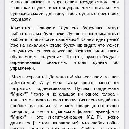
много понимают в управлении государством, они
знают, как осуществляется управление социальными
суперсистемами, для того, чтобы судить о действиях
государя?
Аристотель говорил: “Лучшего булочника могут
выбрать только булочники. Лучшего сапожника могут
выбрать только сами сапожники”. О чём идёт речь?
Уже на начальном этапе булочник видит, что может
получиться; сапожник уже по раскрою видит, какая
обувь может получиться. То есть, нужно обладать
определённым знаниями, чтобы судить об
управлении.
[Могут возразить:] “Да мало ли! Мы все знаем, мы все
избираемся”. А у меня такой вопрос: много ли
патриотов, поддерживающих Путина, поддержали
“Минск”? Что-то я не слышал ни одного голоса -
только я с самого начала говорил (из всего медийного
сообщества только я и мои товарищи постоянно
говорили) о том, что [“минский формат” нужен], что
“Минск” - это институализация [ЛДНР], нужно
двигаться [в этом направлении], что любая война
чем-то должна заканчиваться. Сейчас к этому