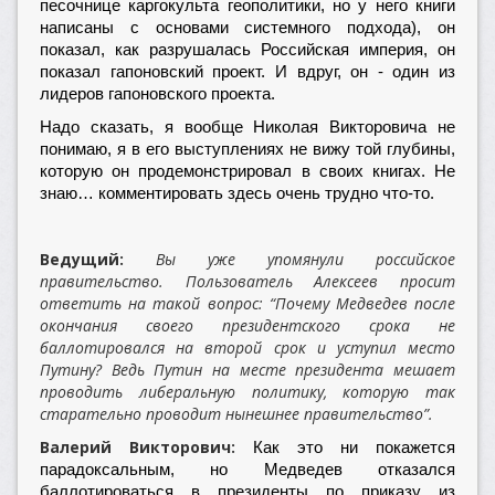
песочнице каргокульта геополитики, но у него книги
написаны с основами системного подхода), он
показал, как разрушалась Российская империя, он
показал гапоновский проект. И вдруг, он - один из
лидеров гапоновского проекта.
Надо сказать, я вообще Николая Викторовича не
понимаю, я в его выступлениях не вижу той глубины,
которую он продемонстрировал в своих книгах. Не
знаю… комментировать здесь очень трудно что-то.
Ведущий:
Вы уже упомянули российское
правительство. Пользователь Алексеев просит
ответить на такой вопрос: “Почему Медведев после
окончания своего президентского срока не
баллотировался на второй срок и уступил место
Путину? Ведь Путин на месте президента мешает
проводить либеральную политику, которую так
старательно проводит нынешнее правительство”.
Валерий Викторович:
Как это ни покажется
парадоксальным, но Медведев отказался
баллотироваться в президенты по приказу из