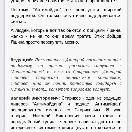
угодно - у них всё понятно. Вы-то чего предлагаете?
Поэтому “Антимайдан” не пользуется широкой
поддержкой. Он только ситуативно поддерживается
сейчас.
А людей, которые вот так бьются с бойцами Яшина,
жалко - не на то они время тратят. Этих бойцов
Яшина просто перекупить можно.
Ведущий:
Пользователь Дмитрий поставил вопрос
по-другому, он просит раскрыть ситуацию с
“Антимайданом” в связи со Стариковым. Дмитрий
считает Старикова интересным политиком,
считает, что он почти полностью солидарен с
Путиным. И вот… вот этот вопрос его волнует.
Валерий Викторович:
Стариков - один из ведущих
лидеров “Антимайдана” и подчас “Антимайдан”
ассоциируется именно со Стариковым. Я уже
говорил, Николай Викторович меня ставит в
определённый тупик - человек написал достаточно
интересные системные книги (пусть он копается в