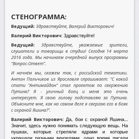
СТЕНОГРАММА:
Ведущий:
Здравствуйте, Валерий Викторович!
Валерий Викторович:
Здравствуйте!
Ведущий:
Здравствуйте, уважаемые зрители,
слушатели и товарищи в студии! Сегодня 14 марта
2016 года. Мы начинаем очередной выпуск программы
“Вопрос-Ответ”.
И начнём мы, скажем так, с российской тематики.
Антон Пальчиков из Ярославля спрашивает: “С какой
стати “Антимайдан” стал проектом по свержению
Путина? Я - уличный боец и меня это очень
интересует. Я свою голову подставляю за Путина.
Объясните мне, как на самом деле я свергаю его в боях
с охраной Яшина?”.
Валерий Викторович:
Да, бои с охраной Яшина...
Значит, здесь нужно понимать следующую вещь. На
пушках, которые стреляли ядрами и которые
украшали разными вензелями, одно время писали