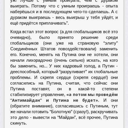
уж! Лучше с умным проиграть, чем с дураком
выиграть. Потому что с умным проиграешь - опыта
наберёшься и в последующем чего-то сделаешь. А с
дураком выиграешь - весь выигрыш у тебя уйдёт, и
ещё придётся приплачивать”.
Когда встал этот вопрос (а для глобальщиков всё это
очевидно), было принято решение среди
глобальщиков (они уже на страновую “элиту”
Соединённых Штатов повоздействовали) заменить
его. Конечно, менять на Путина они не хотели, они
начали лихорадочно (очень сильно) искать, на кого
бы заменить, но... У них кадровый голод, а Путин -
дееспособный, который “разруливает” их глобальные
проблемы. И скрепя сердце (скрепя сердце!) они
согласились на Путина, считая, что сейчас они
Путина поставят, он в какой-то степени
«
а
потом мы проведём
стабилизирует управление,
“Антимайдан” и Путина не будет
»
. И они
(обратите внимание), согласившись с Путиным, тут
же начали готовить “Болотную” (сразу!), раскручивать
это дело - вывести на “Майдан”, всё прочее, Путина
скинуть.