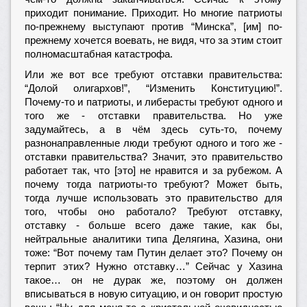
приходит понимание. Приходит. Но многие патриоты
по-прежнему выступают против “Минска”, [им] по-
прежнему хочется воевать, не видя, что за этим стоит
полномасштабная катастрофа.
Или же вот все требуют отставки правительства:
“Долой олигархов!”, “Изменить Конституцию!”.
Почему-то и патриоты, и либерасты требуют одного и
того же - отставки правительства. Но уже
задумайтесь, а в чём здесь суть-то, почему
разнонаправленные люди требуют одного и того же -
отставки правительства? Значит, это правительство
работает так, что [это] не нравится и за рубежом. А
почему тогда патриоты-то требуют? Может быть,
тогда лучше использовать это правительство для
того, чтобы оно работало? Требуют отставку,
отставку - больше всего даже такие, как бы,
нейтральные аналитики типа Делягина, Хазина, они
тоже: “Вот почему там Путин делает это? Почему он
терпит этих? Нужно отставку…” Сейчас у Хазина
такое… он не дурак же, поэтому он должен
вписываться в новую ситуацию, и он говорит простую