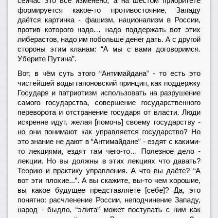
сейчас это всё изменено, а на шестом приоритете
формируется какое-то противостояние, Западу
даётся картинка - фашизм, национализм в России,
против которого надо… надо поддержать вот этих
либерастов, надо им побольше денег дать. А с другой
стороны этим кланам: “А мы с вами договоримся.
Уберите Путина”.
Вот, в чём суть этого “Антимайдана” - то есть это
чистейшей воды гапоновский принцип, как поддержку
Государя и патриотизм использовать на разрушение
самого государства, совершение государственного
переворота и отстранение государя от власти. Люди
искренне идут, желая [помочь] своему государству -
но они понимают как управляется государство? Но
это знание не дают в “Антимайдане” - ездят с какими-
то лекциями, ездят там чего-то… Полезное дело -
лекции. Но вы должны в этих лекциях что давать?
Теорию и практику управления. А что вы даёте? “А
вот эти плохие...”. А вы скажите, вы-то чем хорошие,
вы какое будущее представляете [себе]? Да, это
понятно: расчленение России, неподчинение Западу,
народ - быдло, “элита” может поступать с ним как