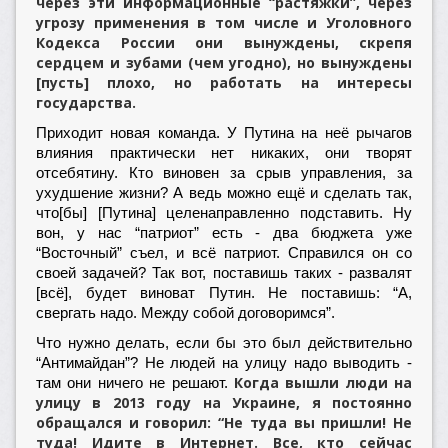
через эти информационные “растяжки”, через
угрозу применения в том числе и Уголовного
Кодекса России они вынуждены, скрепя
сердцем и зубами (чем угодно), но вынуждены
[пусть] плохо, но работать на интересы
государства.
Приходит новая команда. У Путина на неё рычагов
влияния практически нет никаких, они творят
отсебятину. Кто виновен за срыв управления, за
ухудшение жизни? А ведь можно ещё и сделать так,
что[бы] [Путина] целенаправленно подставить. Ну
вон, у нас “патриот” есть - два бюджета уже
“Восточный” съел, и всё патриот. Справился он со
своей задачей? Так вот, поставишь таких - развалят
[всё], будет виноват Путин. Не поставишь: “А,
свергать надо. Между собой договоримся”.
Что нужно делать, если бы это был действительно
“Антимайдан”? Не людей на улицу надо выводить -
Когда вышли люди на
там они ничего не решают.
улицу в 2013 году на Украине, я постоянно
обращался и говорил: “Не туда вы пришли! Не
туда! Идите в Интернет. Все, кто сейчас