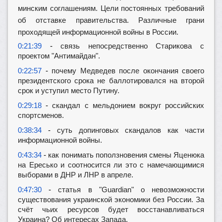
минским соглашениям. Цели постоянных требований
об отставке правительства. Различные грани
проходящей информационной войны в России.
0:21:39
-
связь непосредственно Старикова с
проектом "Антимайдан".
0:22:57
-
почему Медведев после окончания своего
президентского срока не баллотировался на второй
срок и уступил место Путину.
0:29:18
-
скандал с мельдонием вокруг российских
спортсменов.
0:38:34
-
суть допинговых скандалов как части
информационной войны.
0:43:34
-
как понимать поползновения смены Яценюка
на Ересько и соотносится ли это с намечающимися
выборами в ДНР и ЛНР в апреле.
0:47:30
-
статья в "Guardian" о невозможности
существования украинской экономики без России. За
счёт чьих ресурсов будет восстанавливаться
Украина? Об интересах Запада.