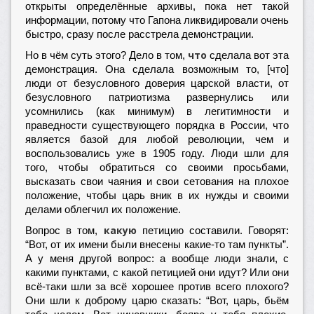
открыты определённые архивы, пока нет такой
информации, потому что Гапона ликвидировали очень
быстро, сразу после расстрела демонстрации.
что
Но в чём суть этого? Дело в том,
сделала вот эта
демонстрация. Она сделала возможным то, [что]
люди от безусловного доверия царской власти, от
безусловного патриотизма развернулись или
усомнились (как минимум) в легитимности и
праведности существующего порядка в России, что
является базой для любой революции, чем и
воспользовались уже в 1905 году. Люди шли для
того, чтобы обратиться со своими просьбами,
высказать свои чаяния и свои сетования на плохое
положение, чтобы царь вник в их нужды и своими
делами облегчил их положение.
какую
Вопрос в том,
петицию составили. Говорят:
“Вот, от их имени были внесены какие-то там пункты”.
А у меня другой вопрос: а вообще люди знали, с
какими пунктами, с какой петицией они идут? Или они
всё-таки шли за всё хорошее против всего плохого?
Они шли к доброму царю сказать: “Вот, царь, бьём