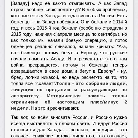
[Западу] надо её как-то отыгрывать. А как Запад
строит вообще [свою политику]? В любых проблемах,
которые есть у Запада, всегда виновата Россия. Есть
беженцы - на Запад побежали. Они бежали и 2014-й
год, и весь 2015-й год бежали (особенно страдали в
2015 году, начиная с апреля месяца по сентябрь), но
как только мы начали боевую операцию, и поток
беженцев реально снизился, начали кричать: “А-а,
вот беженцы потому бегут в Европу, что русские
начали помогать Асаду. И в результате этого там
война прекращается, потому и беженцы теперь
возвращаются в свои дома и бегут в Европу” - ну,
бред, логики никакой, но ведь расчёт-то на то, что
Толпа - это собрание людей,
толпа всё “схавает”.
живущих по преданию и рассуждающих по
авторитету. Историческая память толпы
ограничена её настоящим плюс/минус 2
недели.
На это и расчитывают.
Так вот, во всём виновата Россия, и Россию нужно
всегда выставлять в плохом свете. И вдруг Россия
становится для Запада…. реально, перемирие - это
означает снижение потока мигрантов, это означает,