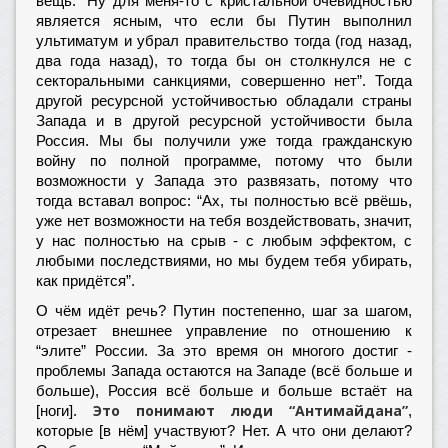
вещь: “Ну для меня-то с кристальной очевидностью
является ясным, что если бы Путин выполнил
ультиматум и убрал правительство тогда (год назад,
два года назад), то тогда бы он столкнулся не с
секторальными санкциями, совершенно нет”. Тогда
другой ресурсной устойчивостью обладали страны
Запада и в другой ресурсной устойчивости была
Россия. Мы бы получили уже тогда гражданскую
войну по полной программе, потому что были
возможности у Запада это развязать, потому что
тогда вставал вопрос: “Ах, ты полностью всё рвёшь,
уже нет возможности на тебя воздействовать, значит,
у нас полностью на срыв - с любым эффектом, с
любыми последствиями, но мы будем тебя убирать,
как придётся”.
О чём идёт речь? Путин постепенно, шаг за шагом,
отрезает внешнее управление по отношению к
“элите” России. За это время он многого достиг -
проблемы Запада остаются на Западе (всё больше и
больше), Россия всё больше и больше встаёт на
Это понимают люди “Антимайдана”
[ноги].
,
которые [в нём] участвуют? Нет. А что они делают?