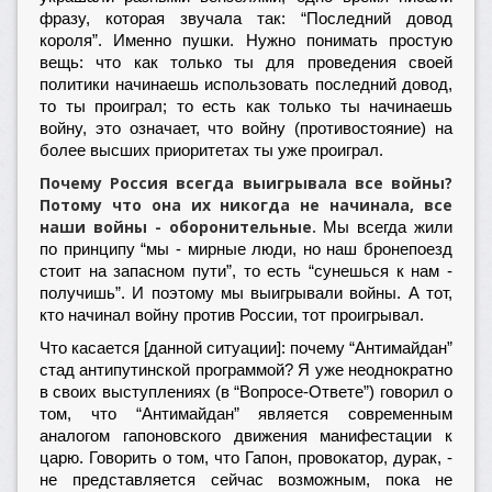
фразу, которая звучала так: “Последний довод
короля”. Именно пушки. Нужно понимать простую
вещь: что как только ты для проведения своей
политики начинаешь использовать последний довод,
то ты проиграл; то есть как только ты начинаешь
войну, это означает, что войну (противостояние) на
более высших приоритетах ты уже проиграл.
Почему Россия всегда выигрывала все войны?
Потому что она их никогда не начинала, все
наши войны - оборонительные.
Мы всегда жили
по принципу “мы - мирные люди, но наш бронепоезд
стоит на запасном пути”, то есть “сунешься к нам -
получишь”. И поэтому мы выигрывали войны. А тот,
кто начинал войну против России, тот проигрывал.
Что касается [данной ситуации]: почему “Антимайдан”
стад антипутинской программой? Я уже неоднократно
в своих выступлениях (в “Вопросе-Ответе”) говорил о
том, что “Антимайдан” является современным
аналогом гапоновского движения манифестации к
царю. Говорить о том, что Гапон, провокатор, дурак, -
не представляется сейчас возможным, пока не