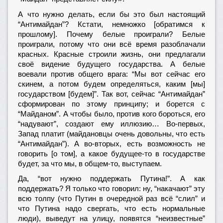
А что нужно делать, если бы это был настоящий
“Антимайдан”? Кстати, немножко [обратимся к
прошлому]. Почему белые проиграли? Белые
проиграли, потому что они всё время разоблачали
красных. Красные строили жизнь, они предлагали
своё видение будущего государства. А белые
воевали против общего врага: “Мы вот сейчас его
скинем, а потом будем определяться, каким [мы]
государством [будем]”. Так вот, сейчас “Антимайдан”
сформирован по этому принципу; и борется с
“Майданом”. А чтобы было, против кого бороться, его
“надувают”, создают ему иллюзию… Во-первых,
Запад платит (майдановцы очень довольны, что есть
“Антимайдан”). А во-вторых, есть возможность не
говорить [о том], а какое будущее-то в государстве
будет, за что мы, в общем-то, выступаем.
Да, “вот нужно поддержать Путина!”. А как
поддержать? Я только что говорил: ну, “накачают” эту
всю толпу (что Путин в очередной раз всё “слил” и
что Путина надо свергать, что есть нормальные
люди), выведут на улицу, появятся “неизвестные”