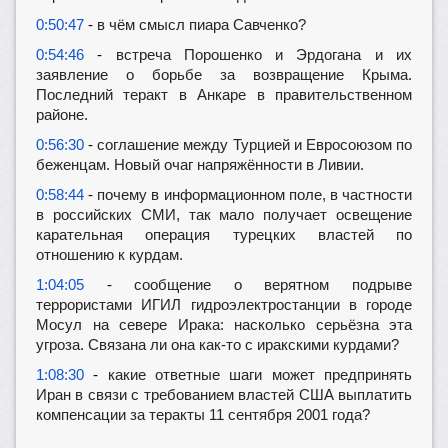
0:50:47
-
в чём смысл пиара Савченко?
0:54:46
-
встреча Порошенко и Эрдогана и их
заявление о борьбе за возвращение Крыма.
Последний теракт в Анкаре в правительственном
районе.
0:56:30
-
соглашение между Турцией и Евросоюзом по
беженцам. Новый очаг напряжённости в Ливии.
0:58:44
-
почему в информационном поле, в частности
в российских СМИ, так мало получает освещение
карательная операция турецких властей по
отношению к курдам.
1:04:05
-
сообщение о верятном подрыве
террористами ИГИЛ гидроэлектростанции в городе
Мосул на севере Ирака: насколько серьёзна эта
угроза. Связана ли она как-то с иракскими курдами?
1:08:30
-
какие ответные шаги может предпринять
Иран в связи с требованием властей США выплатить
компенсации за теракты 11 сентября 2001 года?