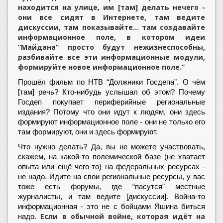
находится на улице, им [там] делать нечего -
они все сидят в Интернете, там ведите
дискуссии, там показывайте… там создавайте
информационное поле, в котором идеи
“Майдана” просто будут нежизнеспособны,
разбивайте все эти информационные модули,
формируйте новое информационное поле.”
Прошёл фильм по НТВ “Должники Госдепа”. О чём
[там] речь? Кто-нибудь услышал об этом? Почему
Госдеп покупает периферийные региональные
издания? Потому что они идут к людям, они здесь
формируют информационное поле - они не только его
там формируют, они и здесь формируют.
Что нужно делать? Да, вы не можете участвовать,
скажем, на какой-то полемической базе (не хватает
опыта или ещё чего-то) на федеральных ресурсах -
не надо. Идите на свои региональные ресурсы, у вас
тоже есть форумы, где “пасутся” местные
журналисты, и там ведите [дискуссии]. Война-то
информационная - это не с бойцами Яшина биться
Если в обычной войне, которая идёт на
надо.