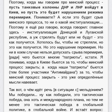
Поэтому, когда мы говорим про минский процесс -
пусть танковые колонны ДНР и ЛНР войдут в
Киев, но пусть это будет
нарушением
режима
перемирия
. Понимаете? А если это будет срыв
минского процесса, то ни о какой институализации…
Поэтому я ещё раз говорю, всегда говорил: главное
здесь - институализация Донецкой и Луганской
республик, а уж стрелять будут или не будут - это
как получится. Хотелось бы, чтобы не стреляли, но
это как получится. Но это нарушение перемирия. Но
ни в коем случае нельзя допускать срыва перемирия,
[ради] чего бьются многие “патриоты”, кстати. Я
понимаю, когда в Киеве бьются за то, чтобы минский
процесс закрыть; а когда наши “патриоты” бьются
(тем более участники “Антимайдана”) за то, чтобы
минский процесс закрыть - это уже определённые
мысли навевает.
Так вот, о чём идёт речь [в ситуации с] мельдонием?
Мы победили... ну как победили, это тактическая
победа, она хоть и международного плана, но тем не
менее это тактическая победа в глобальной
политике, в глобальной войне. И встаёт вопрос: