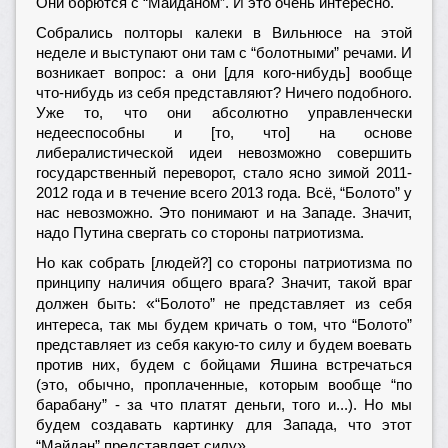
Они борются с “Майданом”. И это очень интересно.
Собрались полторы калеки в Вильнюсе на этой
неделе и выступают они там с “болотными” речами. И
возникает вопрос: а они [для кого-нибудь] вообще
что-нибудь из себя представляют? Ничего подобного.
Уже то, что они абсолютно управленчески
недееспособны и [то, что] на основе
либералистической идеи невозможно совершить
государственный переворот, стало ясно зимой 2011-
2012 года и в течение всего 2013 года. Всё, “Болото” у
нас невозможно. Это понимают и на Западе. Значит,
надо Путина свергать со стороны патриотизма.
Но как собрать [людей?] со стороны патриотизма по
принципу наличия общего врага? Значит, такой враг
«
должен быть:
“Болото” не представляет из себя
интереса, так мы будем кричать о том, что “Болото”
представляет из себя какую-то силу и будем воевать
против них, будем с бойцами Яшина встречаться
(это, обычно, проплаченные, которым вообще “по
барабану” - за что платят деньги, того и...). Но мы
будем создавать картинку для Запада, что этот
»
“Майдан” представляет силу
.