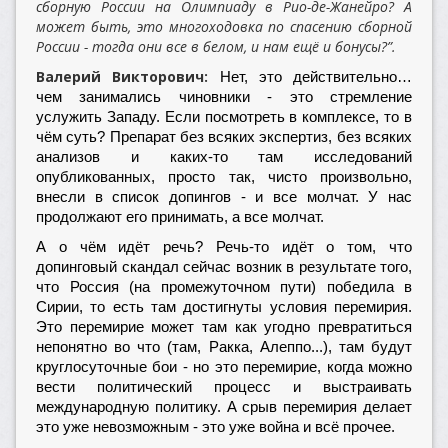
сборную России на Олимпиаду в Рио-де-Жанейро? А
может быть, это многоходовка по спасению сборной
России - тогда они все в белом, и нам ещё и бонусы?”.
Валерий Викторович:
Нет, это действительно…
чем занимались чиновники - это стремление
услужить Западу. Если посмотреть в комплексе, то в
чём суть? Препарат без всяких экспертиз, без всяких
анализов и каких-то там исследований
опубликованных, просто так, чисто произвольно,
внесли в список допингов - и все молчат. У нас
продолжают его принимать, а все молчат.
А о чём идёт речь? Речь-то идёт о том, что
допинговый скандал сейчас возник в результате того,
что Россия (на промежуточном пути) победила в
Сирии, то есть там достигнуты условия перемирия.
Это перемирие может там как угодно превратиться
непонятно во что (там, Ракка, Алеппо...), там будут
круглосуточные бои - но это перемирие, когда можно
вести политический процесс и выстраивать
международную политику. А срыв перемирия делает
это уже невозможным - это уже война и всё прочее.