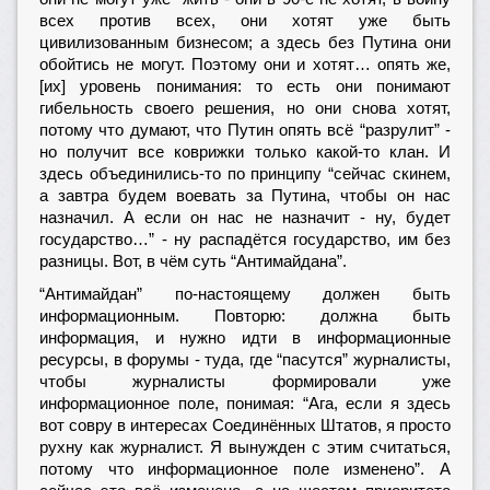
всех против всех, они хотят уже быть
цивилизованным бизнесом; а здесь без Путина они
обойтись не могут. Поэтому они и хотят… опять же,
[их] уровень понимания: то есть они понимают
гибельность своего решения, но они снова хотят,
потому что думают, что Путин опять всё “разрулит” -
но получит все коврижки только какой-то клан. И
здесь объединились-то по принципу “сейчас скинем,
а завтра будем воевать за Путина, чтобы он нас
назначил. А если он нас не назначит - ну, будет
государство…” - ну распадётся государство, им без
разницы. Вот, в чём суть “Антимайдана”.
“Антимайдан” по-настоящему должен быть
информационным. Повторю: должна быть
информация, и нужно идти в информационные
ресурсы, в форумы - туда, где “пасутся” журналисты,
чтобы журналисты формировали уже
информационное поле, понимая: “Ага, если я здесь
вот совру в интересах Соединённых Штатов, я просто
рухну как журналист. Я вынужден с этим считаться,
потому что информационное поле изменено”. А