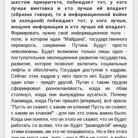
шестом приоритете, побеждает тот, у кого
лучше винтовка и кто лучше ей владеет
(образно говоря), то в информационной войне
(в холодной) побеждает тот, у кого лучше,
мощнее информация и кто лучше ей владеет.
Формировать нужно своё информационное поле -
поле, в котором идеи “Майдана”, государственного
переворота, свержения Путина будут просто
невозможны. Будет возможно только лишь одно -
поступательное эволюционное развитие государства,
развитие, которое позволит включить социальные
лифты и обеспечить Государя доступом к кадрам.
Сейчас этих кадров у него просто нет. Будет убран
один клан - придёт другой. Путин с таким трудом
сформировал разноклановость, когда их лбам
столкнул, когда они вынуждены кусаться. Почему
Хакамада, когда Путин пришёл [впервые], всё орала:
“Пусть он скажет, с каким он кланом! Пусть он скажет,
с каким он кланом!” - для них это очень важно было.
Когда они поняли, что он этого не скажет, что он будет
работать со всеми, что он будет “разводягой” между
этими кланами, им это не понравилось. Но и без этого
они не могут уже жить - они в 90-е не хотят, в войну