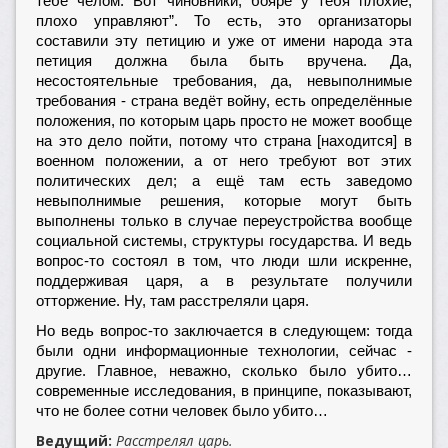
тебе челом. Вот чиновники, бояре у тебя плохие,
плохо управляют”. То есть, это организаторы
составили эту петицию и уже от имени народа эта
петиция должна была быть вручена. Да,
несостоятельные требования, да, невыполнимые
требования - страна ведёт войну, есть определённые
положения, по которым царь просто не может вообще
на это дело пойти, потому что страна [находится] в
военном положении, а от него требуют вот этих
политических дел; а ещё там есть заведомо
невыполнимые решения, которые могут быть
выполнены только в случае переустройства вообще
социальной системы, структуры государства. И ведь
вопрос-то состоял в том, что люди шли искренне,
поддерживая царя, а в результате получили
отторжение. Ну, там расстреляли царя.
Но ведь вопрос-то заключается в следующем: тогда
были одни информационные технологии, сейчас -
другие. Главное, неважно, сколько было убито…
современные исследования, в принципе, показывают,
что не более сотни человек было убито…
Ведущий:
Расстрелял царь.