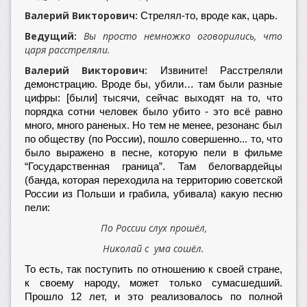
Валерий Викторович:
Стрелял-то, вроде как, царь.
Ведущий:
Вы просто немножко оговорились, что
царя расстреляли.
Валерий Викторович:
Извините! Расстреляли
демонстрацию. Вроде бы, убили… там были разные
цифры: [были] тысячи, сейчас выходят на то, что
порядка сотни человек было убито - это всё равно
много, много раненых. Но тем не менее, резонанс был
по обществу (по России), пошло совершенно... то, что
было выражено в песне, которую пели в фильме
“Государственная граница”. Там белогвардейцы
(банда, которая переходила на территорию советской
России из Польши и грабила, убивала) какую песню
пели:
По России слух прошёл,
Николай с ума сошёл.
То есть, так поступить по отношению к своей стране,
к своему народу, может только сумасшедший.
Прошло 12 лет, и это реализовалось по полной