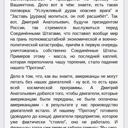
Вашингтона. Дело вот в чём: знаете, есть такая
поговорка: “Услужливый дурак опаснее врага” и
“Заставь [дурака] молиться, он лоб расшибёт”. Так
вот, Дмитрий Анатольевич, будучи президентом
России, так стремился выслужиться перед
Соединёнными Штатами, что поставил вообще мир
на грань полномасштабной экономической и военно-
политической катастрофы, причём в первую очередь
уничтожались собственно Соединённые Штаты.
Примеров этому - масса, но последней каплей,
которая переполнила чашу терпения, стало падение
нашего “Протона”.
Дело в том, что, как вы знаете, американцы не могут
летать без наших двигателей - ну всё, то есть крах
всей космической программы. А Дмитрий
Анатольевич добился того, чтобы двигатели, которые
американцам были переданы, не были оплачены
американцами - в результате у нас производство
двигателей встало. И нашему “Протону” готовило
(доводило до конца) двигатели предприятие, которое
уже фактически “стояло”, оно не работало. И
французы тогда уже первые забили тревогу: “Вы чего,