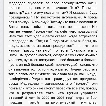
Медведев “кусался” за своё президентство очень
сильно - он, помните, сначала: “Кто? Премьер-
министр? Да кто ему позволит там? Я сказал, я буду
президентом!”. Ну, посмотрите публикации. А потом
раз и прижух. А почему? Потому что пинка получил из
Вашингтона, чтобы не вякал чего не положено. Но,
тем не менее, “Болотную” на счёт чего подводили?
Чего там этот Удальцов-то сказал, когда встречался
с Медведевым: “Вот, на 2 года отменяем выборы, вы
продолжаете оставаться президентом” - вот, что они
начали “разруливать-то”, то есть “сначала мы с
Путиным договариваемся, создаём ему невозможные
условия, пусть он поступается всё больше и больше,
пусть он всё больше сдаёт позиции, даёт слово, что
он выполнит то, то, то и то, а мы вот будем работать
так, а потом его и “кинем”, за 2 года мы уж как-нибудь
разберёмся”. Ради этого - ради двух лет продления
срока Медведева - затевалось это “Болото”, они
понимали, что они не смогут перебить всё это, потому
в результате того, что Путин управлял
что
страной 8 лет (с 2000 по 2008 год),
стране был
придан такой патриотический импульс,