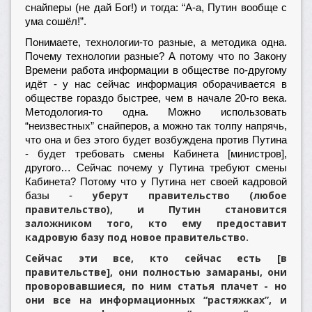
снайперы (не дай Бог!) и тогда: “А-а, Путин вообще с
ума сошёл!”.
Понимаете, технологии-то разные, а методика одна.
Почему технологии разные? А потому что по Закону
Времени работа информации в обществе по-другому
идёт - у нас сейчас информация оборачивается в
обществе гораздо быстрее, чем в начале 20-го века.
Методология-то одна. Можно использовать
“неизвестных” снайперов, а можно так толпу напрячь,
что она и без этого будет возбуждена против Путина
- будет требовать смены Кабинета [министров],
другого… Сейчас почему у Путина требуют смены
Кабинета? Потому что у Путина нет своей кадровой
уберут правительство (любое
базы -
правительство), и Путин становится
заложником того, кто ему предоставит
кадровую базу под новое правительство.
Сейчас эти все, кто сейчас есть [в
правительстве], они полностью замараны, они
проворовавшиеся, по ним статья плачет - но
они все на информационных “растяжках”, и