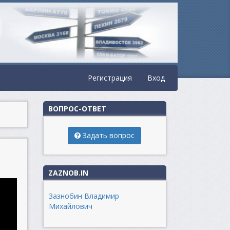
Регистрация
Вход
ВОПРОС-ОТВЕТ
Задать вопрос
ZAZNOB.IN
Зазнобин Владимир
Михайлович