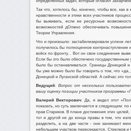
определенных задач, которые огласил Захарчен
Так что, хотелось бы, конечно, чтобы все, как
нравственности и этики всех участников процес
бы выживать, если ее ресурсные возможност
возможностей дОлжно обеспечивать повышение
Теории Управления.
Что и произошло: застабилизировали успехи лет
получилось бы полноценное контрнаступление и
войск по фронту... Вот он свое соединение выв
Если бы это было обеспечено государственным 
было бы останавливаться. Границы Донецкой и Л
бы уже можно было бы говорить о том, что «да,
Донецкой и Луганской областей. А сейчас это т
Ведущий
:
Вопрос от нескольких пользовате
вашу оценку позиции участников программы «
Валерий Викторович
: Да, я видел этот «По
показать, но суть заключается в следующем: по 
прав Стариков. В плане достижения этих целей,
тот и другой не до конца правы в том, что изла
разделить, а на две части - они занимают мен
небольшим участком пересекаются, Стрелков и С