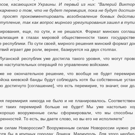
осов, касающихся Украины. И первый из них: “Валерий Виктор
арченко о том, что не будет перемирия, пока не будут дости
 - просят прокомментировать возобновление боевых действи
тупление, так как вопрос мирного урегулирования зашел в тупи
лирования, еще, по сути, и не решался. Формат минских согла
ализация в глазах мировой общественности таких государств
е республики. По сути своей, мирного решения минский формат до
твий играет две роли, вернее, базируется на двух столпах.
уганской республик уже достигла такого уровня, что могут пров
ю наступательных операций по управлению войсками.
о же не окончательное решение, что вообще не будет перемири
войска киевской банды будут соблюдать хотя бы собственные устан
о достигнуто [соглашение], что есть перемирие, то значит, они д
ия перемирия никогда не было и не планировалось. Соответствен
“вот таких перемирий больше не будет! Мы уже настолько х
о хорошо вооруженные силы сформировали, что мы способны
енностей. То есть, вы даете слово, но вы его не исполняете”
ным силам Новороссии? Вооруженным силам Новороссии нужно р
отя бы в крупных городах: Донецк, Мариуполь. Для этого необх