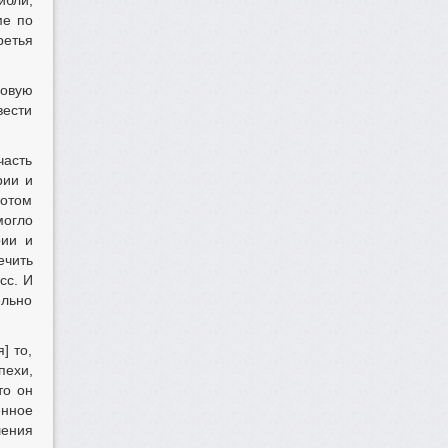
ибли,
ме по
ретья
ровую
вести
часть
рии и
потом
могло
рии и
ечить
сс. И
ельно
] то,
пехи,
то он
енное
шения