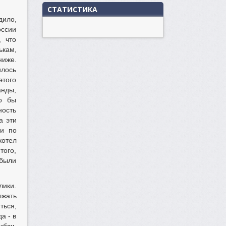
СТАТИСТИКА
дило,
оссии
, что
ькам,
ниже.
лось
этого
анды,
ко бы
ность
а эти
ии по
котел
того,
 были
лики.
лжать
ться,
а - в