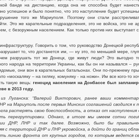
кой банде на дистанцию, когда она не способна будет нанест
чно успешное и было понятно, что это наступление будет успешны
рушение того же Мариуполя. Поэтому они стали расстрелива
йти. Это же карательные подразделения, это не войска, это не а
ем, с безоружным населением. Как только против них выступает с
инфраструктуру. Говорить о том, что руководство Донецкой респуб
зрушает то, что достанется им, — ну это, по меньшей мере, глуп
ачем разрушать тот же Донецк, где живут люди? Это выгодно т
кого народа на территории Украины, как бы он ни назывался – ру
видомые, они вон в карательных батальонах. Они по-прежнему пры
то «москаляку – на гиляку, комуняку - на ножи». Им все кого-то хо
ать такую вещь:
геноцид населения на Донбассе был запланир
ве в 2013 году.
из Луганска: “Валерий Викторович, ранее ваши комментар
Р на Мариуполь после первых Минских соглашений сводился к 
огла растерять свою боеспособность, а отказ от наступления
сть перегруппировки. Однако, в итоге мы имеем сотни поги
ии ДНР, ЛНР и так далее. Возможно, было бы правильне
яя с территорий ДНР и ЛНР укровойска, а дойти до границ обл
ть линию фронта от крупных городов, по которым ведется с