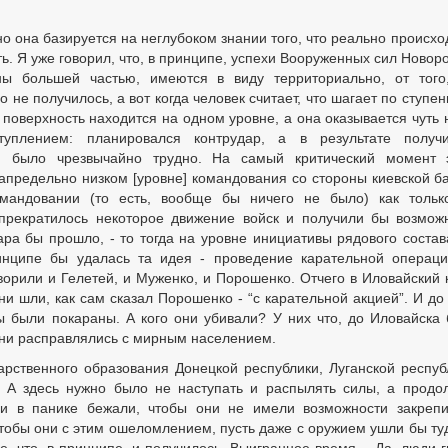
 но она базируется на неглубоком знании того, что реально происхо
ть. Я уже говорил, что, в принципе, успехи Вооруженных сил Новор
ны большей частью, имеются в виду территориально, от того
о не получилось, а вот когда человек считает, что шагает по ступен
, поверхность находится на одном уровне, а она оказывается чуть 
уплением: планировался контрудар, а в результате получи
ии было чрезвычайно трудно. На самый критический момент 
запредельно низком [уровне] командования со стороны киевской б
мандовании (то есть, вообще бы ничего не было) как толь
 прекратилось некоторое движение войск и получили бы возмож
ара бы прошло, - то тогда на уровне инициативы рядового состав
инципе бы удалась та идея - проведение карательной операц
орили и Гелетей, и Муженко, и Порошенко. Отчего в Иловайский 
ни шли, как сам сказал Порошенко - “с карательной акцией”. И до 
ты были покараны. А кого они убивали? У них что, до Иловайска
Они расправлялись с мирным населением.
арственного образования Донецкой республики, Луганской респуб
. А здесь нужно было не наступать и распылять силы, а продо
ни в панике бежали, чтобы они не имели возможности закрепи
обы они с этим ошеломлением, пусть даже с оружием ушли бы туд