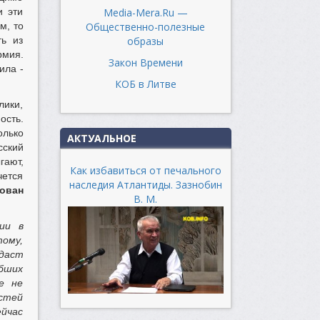
Media-Mera.Ru —
и эти
Общественно-полезные
м, то
образы
ть из
рмия.
Закон Времени
ила -
КОБ в Литве
лики,
ость.
олько
АКТУАЛЬНОЕ
сский
гают,
Как избавиться от печального
чется
наследия Атлантиды. Зазнобин
ован
В. М.
ии в
тому,
 даст
бших
е не
астей
ейчас