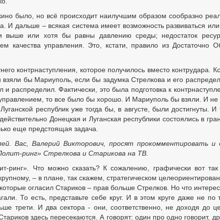
ко.
 в кино было, но всё происходит наилучшим образом сообразно реа
са. И дальше – всякая система имеет возможность развиваться или
и выше или хотя бы равны давлению среды; недостаток ресу
м качества управления. Это, кстати, правило из Достаточно 
него контрнаступления, которое получилось вместо контрудара. Кс
 взяли бы Мариуполь, если бы задумка Стрелкова и его распреде
ел и распределил. Фактически, это была подготовка к контрнаступл
управлением, то все было бы хорошо. И Мариуполь бы взяли. И не
уганской республик уже тогда бы, в августе, были достигнуты. И 
 действительно Донецкая и Луганская республики состоялись в гра
олько еще предстоящая задача.
лей. Вас, Валерий Викторович, просят прокомментировать и
Полит-ринг» Стрелкова и Старикова на ТВ.
лит-ринг». Что можно сказать? К сожалению, графически вот так
крупному, – в плане, так скажем, стратегическом целеориентирован
 которые огласил Стариков – прав больше Стрелков. Но что интерес
гали. То есть, представьте себе круг. И в этом круге даже не по 
ьше трети. И два сектора - они, соответственно, не доходя до ц
тариков здесь пересекаются. А говорят: один про одно говорит, др