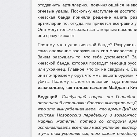
отодвинуть артиллерию, подчиняющейся киевс
огневые удары. Поскольку наступление достато
киевская банда приняла решение начать раз
артиллерии то, откуда им придется всё-равно у
Они могут только сражаться с мирным населени
они сразу скисают.
Поэтому, что нужно киевской банде? Разрушить 
само ополчение вооруженных сил Новороссии ра
Зачем разрушать то, что тебе достанется? З
киевской банде, которая проводит геноцид русс
или украинец. Главное, что он не свидомый. С
они по-прежнему орут, что «мы вешать будем», ч
убить. Поэтому, в этом отношении надо поним
изначально, как только начался Майдан в Кие
Ведущий
:
Следующий вопрос от Геннадия 
отношений остановки боевого выступления ДН
что это вынужденная мера, что армия ДНР м
войскам Новороссии передышку и возможно
мирных жителей, потери со стороны арм
останавливать всё-таки наступление, выдвор
и уже там укрепляться, тем самым отодвину