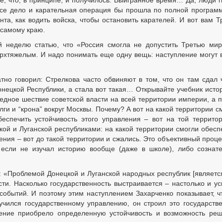
е, что, в принципе, и получилось. Выигранное время… Да, люди г
все дело и карательная операция бы прошла по полной програм
та, как водить войска, чтобы остановить карателей. И вот вам Т
-самому краю.
й неделю статью, что «Россия смогла не допустить Третью ми
ерхтяжелым. И надо понимать еще одну вещь: наступление могут 
тно говорил: Стрелкова часто обвиняют в том, что он там сдал 
онецкой Республики, а стала вот такая… Открывайте учебник исто
едное шествие советской власти на всей территории империи, а 
лги и “крона” вокруг Москвы. Почему? А вот на какой территории с
беспечить устойчивость этого управления – вот на той террито
кой и Луганской республиками: на какой территории смогли обесп
ления – вот до такой территории и сжались. Это объективный проце
 если не изучал историю вообще (даже в школе), либо сознат
: «Проблемой Донецкой и Луганской народных республик [является
ти. Насколько государственность выстраивается – настолько и ус
 событий. И поэтому этим наступлением Захарченко показывает, ч
 учился государственному управлению, он строил это государств
ление приобрело определенную устойчивость и возможность ре