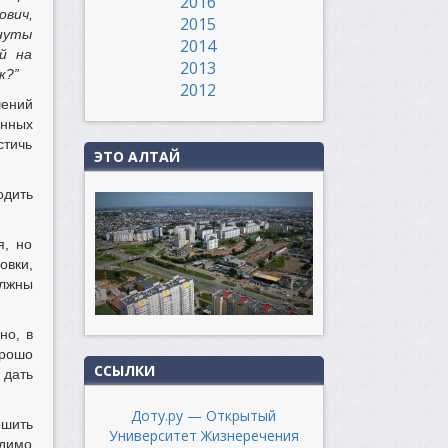
2016
ович,
2015
гнуты
2014
й на
2013
к?”
2012
шений
енных
стичь
ЭТО АЛТАЙ
одить
я, но
овки,
олжны
но, в
орошо
ССЫЛКИ
 дать
Доту.ру — Открытый
ешить
Университет Жизнеречения
одимо