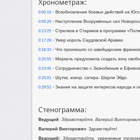
Хронометраж:
-
Возобновление боевых действий на Юго
0:00:18
-
Наступление Вооружённых сил Новоросси
0:05:20
-
Стрелков и Стариков в программе «Поли
0:13:25
-
Умер король Саудовской Аравии.
0:17:28
-
Что произошло со швейцарским франко
0:18:33
-
Меркель предложила создать зону своб
0:20:55
-
Сотрудничество с Зазнобиным и Ефимо
0:23:45
-
Шутка, юмор, сатира. Шарли Эбдо.
0:25:01
-
Знания на защите интересов народа и о
0:28:52
Стенограмма:
Ведущий
:
Здравствуйте, Валерий Викторович
Валерий Викторович
: Здравствуйте!
Ведущий:
Здравствуйте, уважаемые телезр