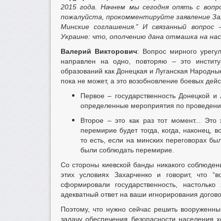
2015 года. Начнем мы сегодня опять с вопр
пожалуйста, прокомментируйте заявление Зах
Минские соглашения.” И связанный вопрос
Украине: что, ополчению дана отмашка на нас
Валерий Викторович
: Вопрос мирного урегу
направлен на одно, повторяю – это институ
образований как Донецкая и Луганская Народны
пока не может, а это возобновление боевых дейс
Первое – государственность Донецкой и Л
определенные мероприятия по проведени
Второе – это как раз тот момент... Эт
перемирие будет тогда, когда, наконец, 
то есть, если на минских переговорах был
были соблюдать перемирие.
Со стороны киевской банды никакого соблюден
этих условиях Захарченко и говорит, что 
сформировали государственность, настольк
адекватный ответ на ваши игнорирования договор
Поэтому, что нужно сейчас решить вооружен
задачу обеспечения безопасности населения х