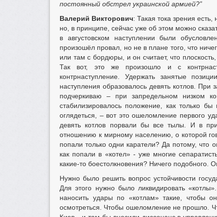
постоянный обстрел украинской армией?”
Валерий Викторович
: Такая тока зрения есть,
но, в принципе, сейчас уже об этом можно сказа
в августовском наступлении были обусловле
произошёл провал, но не в плане того, что ничег
или там с бордюры, и он считает, что плоскость
Так вот, это же произошло и с контрнаст
контрнаступление. Удержать занятые позиц
наступления образовалось девять котлов. При 
подчеркиваю – при запредельном низком ко
стабилизировалось положение, как только бы
оглядеться, – вот это ошеломление первого уд
девять котлов порвали бы все тылы. И в пр
отношению к мирному населению, о которой гов
попали только одни каратели? Да потому, что о
как попали в «котел» - уже многие сепаратис
какие-то боестолкновения? Ничего подобного. 
Нужно было решить вопрос устойчивости госуд
Для этого нужно было ликвидировать «котлы»
наносить удары по «котлам» такие, чтобы о
осмотреться. Чтобы ошеломление не прошло. Чт