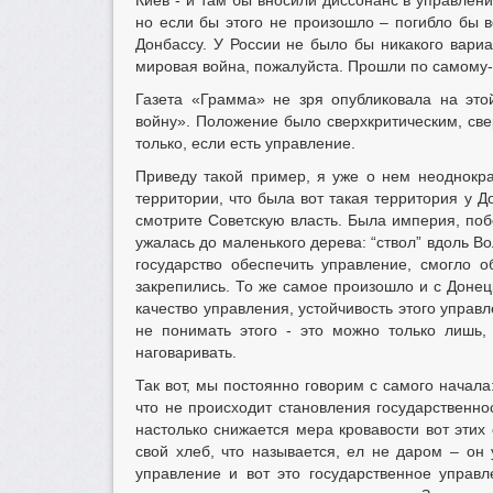
Киев - и там бы вносили диссонанс в управлени
но если бы этого не произошло – погибло бы 
Донбассу. У России не было бы никакого вариан
мировая война, пожалуйста. Прошли по самому
Газета «Грамма» не зря опубликовала на это
войну». Положение было сверхкритическим, св
только, если есть управление.
Приведу такой пример, я уже о нем неоднокра
территории, что была вот такая территория у Д
смотрите Советскую власть. Была империя, поб
ужалась до маленького дерева: “ствол” вдоль Во
государство обеспечить управление, смогло о
закрепились. То же самое произошло и с Донец
качество управления, устойчивость этого управ
не понимать этого - это можно только лишь,
наговаривать.
Так вот, мы постоянно говорим с самого начала
что не происходит становления государственнос
настолько снижается мера кровавости вот этих
свой хлеб, что называется, ел не даром – он
управление и вот это государственное управ