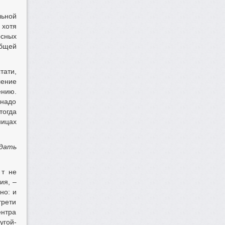
льной
 хотя
рсных
Общей
тати,
ление
ению.
 надо
тогда
ницах
 дать
 т не
ия, –
но: и
трети
ентра
угой-