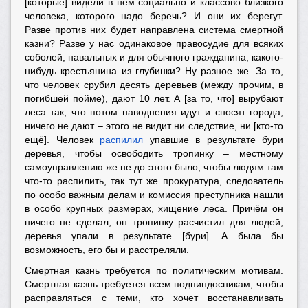
[которые] видели в нём социально и классово близкого
человека, которого надо беречь? И они их берегут.
Разве против них будет направлена система смертной
казни? Разве у нас одинаковое правосудие для всяких
соболей, навальных и для обычного гражданина, какого-
нибудь крестьянина из глубинки? Ну разное же. За то,
что человек срубил десять деревьев (между прочим, в
погибшей пойме), дают 10 лет. А [за то, что] вырубают
леса так, что потом наводнения идут и сносят города,
ничего не дают – этого не видит ни следствие, ни [кто-то
ещё]. Человек
распилил
упавшие в результате бури
деревья, чтобы освободить тропинку – местному
самоуправлению же не до этого было, чтобы людям там
что-то распилить, так тут же прокуратура, следователь
по особо важным делам и комиссия преступника нашли
в особо крупных размерах, хищение леса. Причём он
ничего не сделал, он тропинку расчистил для людей,
деревья упали в результате [бури]. А была бы
возможность, его бы и расстреляли.
Смертная казнь требуется по политическим мотивам.
Смертная казнь требуется всем подпиндосникам, чтобы
расправляться с теми, кто хочет восстанавливать