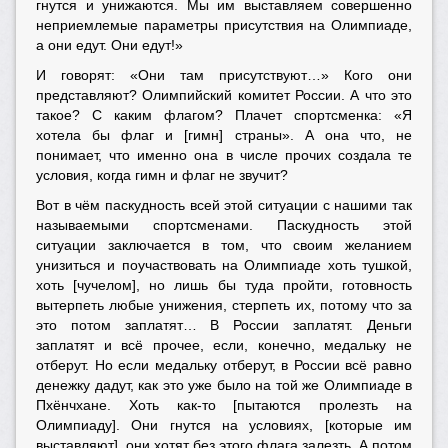
гнутся и унижаются. Мы им выставляем совершенно
неприемлемые параметры присутствия на Олимпиаде,
а они едут. Они едут!»
И говорят: «Они там присутствуют…» Кого они
представляют? Олимпийский комитет России. А что это
такое? С каким флагом? Плачет спортсменка: «Я
хотела бы флаг и [гимн] страны». А она что, не
понимает, что именно она в числе прочих создала те
условия, когда гимн и флаг не звучит?
Вот в чём паскудность всей этой ситуации с нашими так
называемыми спортсменами. Паскудность этой
ситуации заключается в том, что своим желанием
унизиться и поучаствовать на Олимпиаде хоть тушкой,
хоть [чучелом], но лишь бы туда пройти, готовность
вытерпеть любые унижения, стерпеть их, потому что за
это потом заплатят… В России заплатят. Деньги
заплатят и всё прочее, если, конечно, медальку не
отберут. Но если медальку отберут, в России всё равно
денежку дадут, как это уже было на той же Олимпиаде в
Пхёнчхане. Хоть как-то [пытаются пролезть на
Олимпиаду]. Они гнутся на условиях, [которые им
выставляют], они хотят без этого флага залезть. А потом