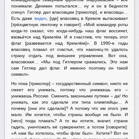
понимали. Деникин попытался… ну и он в бедности
сгинул. Гитлер дал власовцам [триколор], и власовцы…
Есть даже
видео
, [где] власовец в Кремле вытаскивает
[трёхцветную ленточку и говорит]: «Мой командир роты
когда-то сказал, что когда-нибудь наш флаг воссияет,
взовьётся над Кремлём. И я счастлив, что теперь этот
флаг [развевается над Кремлём]». В 1990-е годы
власовец плакал от счастья, что наконец-то удалось
страну отдать под внешнее управление. Вот она,
власовская… «Мы под Гитлером сражались. Это нам
сам Гитлер дал флаг. И именно поэтому он такой
символ».
Но пока [триколор] – государственный символ, никто не
смеет его унижать, потому что унижаешь его –
унижаешь Россию. Сменить законными путями – да! Но
унижать, как это сделали эти типа олимпийцы… А
почему [они это сделали]? А потому что им этого уже
мало. Им хочется, чтобы страны вообще не было. И
[чего] тогда плакать? А то вы хотите, значит, стране
гадить, уничтожать её суверенитет, а потом [говорите]:
«А нам бы хотелось, чтобы флаг был». Хотите? Вот он