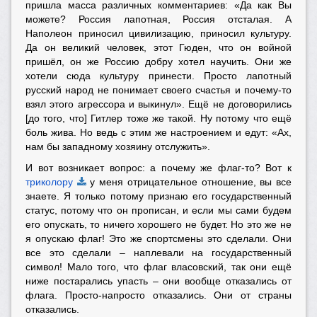
пришла масса различных комментариев: «Да как Вы
можете? Россия лапотная, Россия отсталая. А
Наполеон приносил цивилизацию, приносил культуру.
Да он великий человек, этот Гюден, что он войной
пришёл, он же Россию добру хотел научить. Они же
хотели сюда культуру принести. Просто лапотный
русский народ не понимает своего счастья и почему-то
взял этого агрессора и выкинул». Ещё не договорились
[до того, что] Гитлер тоже же такой. Ну потому что ещё
боль жива. Но ведь с этим же настроением и едут: «Ах,
нам бы западному хозяину отслужить».
И вот возникает вопрос: а почему же флаг-то? Вот к
триколору
у меня отрицательное отношение, вы все
знаете. Я только потому признаю его государственный
статус, потому что он прописан, и если мы сами будем
его опускать, то ничего хорошего не будет. Но это же не
я опускаю флаг! Это же спортсмены это сделали. Они
все это сделали – наплевали на государственный
символ! Мало того, что флаг власовский, так они ещё
ниже постарались упасть – они вообще отказались от
флага. Просто-напросто отказались. Они от страны
отказались.