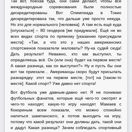
Так вот, поехав туда, они сами делают, чтобы все
международные соревнования были полностью
дискредитированы. Вот Олимпиада в Токио
дискредитирована так, что дальше уже просто некуда.
Но это для нормального [человека]. А там есть ещё куда
[опускаться] – 80 гендеров [же придумали]. Ещё не во
всех видах спорта по прямому [указанию присуждали
места]: «Так, а что это у наших американских
спортсменов показатели маловаты? Ну-ка судей сюда!
Дать результат! Неважно, кто как выступил, ты
определяешь всё. Он (или она) будет на первом месте!
А какая разница, как он выступил?» Ну и пусть бы они
вот так приехали… Американцы скоро будут присылать
разнарядку: этот на первом месте, [тот] на [таком-то
месте]. Какой спорт? Уже давно нет спорта!
Вот футбола уже давным-давно нет. Я не понимаю
футбольных фанатов, которые ещё чего-то смотрят и
чего-то находят, какую-то игру находят. Мамаев с
Кокориным всем показали, что можно спокойно
напиться шампанского, а потом выходить на игру,
потому что какой результат они должны дать, такой они
и дадут. Какая разница? Зачем соблюдать спортивный