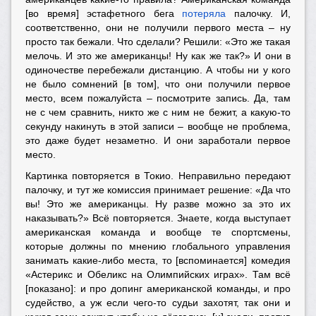
[во время] эстафетного бега
потеряла
палочку. И,
соответственно, они не получили первого места – ну
просто так бежали. Что сделали? Решили: «Это же такая
мелочь. И это же американцы! Ну как же так?» И они в
одиночестве перебежали дистанцию. А чтобы ни у кого
не было сомнений [в том], что они получили первое
место, всем пожалуйста – посмотрите запись. Да, там
не с чем сравнить, никто же с ним не бежит, а какую-то
секунду накинуть в этой записи – вообще не проблема,
это даже будет незаметно. И они заработали первое
место.
Картинка повторяется в Токио. Неправильно передают
палочку, и тут же комиссия принимает решение: «Да что
вы! Это же американцы. Ну разве можно за это их
наказывать?» Всё повторяется. Знаете, когда выступает
американская команда и вообще те спортсмены,
которые должны по мнению глобального управления
занимать какие-либо места, то [вспоминается] комедия
«Астерикс и Обеликс на Олимпийских играх». Там всё
[показано]: и про допинг американской команды, и про
судейство, а уж если чего-то судьи захотят, так они и