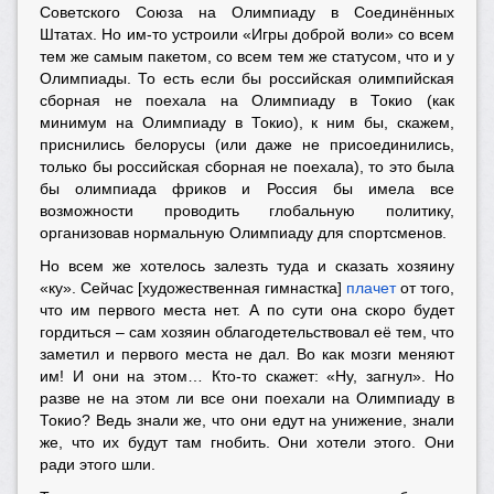
Советского Союза на Олимпиаду в Соединённых
Штатах. Но им-то устроили «Игры доброй воли» со всем
тем же самым пакетом, со всем тем же статусом, что и у
Олимпиады. То есть если бы российская олимпийская
сборная не поехала на Олимпиаду в Токио (как
минимум на Олимпиаду в Токио), к ним бы, скажем,
приснились белорусы (или даже не присоединились,
только бы российская сборная не поехала), то это была
бы олимпиада фриков и Россия бы имела все
возможности проводить глобальную политику,
организовав нормальную Олимпиаду для спортсменов.
Но всем же хотелось залезть туда и сказать хозяину
«ку». Сейчас [художественная гимнастка]
плачет
от того,
что им первого места нет. А по сути она скоро будет
гордиться – сам хозяин облагодетельствовал её тем, что
заметил и первого места не дал. Во как мозги меняют
им! И они на этом… Кто-то скажет: «Ну, загнул». Но
разве не на этом ли все они поехали на Олимпиаду в
Токио? Ведь знали же, что они едут на унижение, знали
же, что их будут там гнобить. Они хотели этого. Они
ради этого шли.