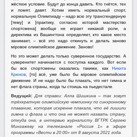
жёсткое условие. Будут до конца давить. Кто гнётся, тех
и ломят, давят. Хотим иметь нормальный спорт,
нормальную Олимпиаду – надо всю эту трансгендерную
[тему] и [практику, согласно которой мастерство
спортсмена] вообще не играет никакой роли, а
директива из Вашингтона определяет, кто какое место
занимает, – всё это надо откинуть и делать заново
мiровое олимпийское движение. Заново!
Но это может делать только суверенное государство. А
суверенитет начинается с поступка каждого. Вот если
бы все спортсмены оказались такими, как
Никита
Крюков
, [то] всё, уже было бы мiровое олимпийское
движение. И не надо было бы плакать, что нет гимна и
нет флага страны, когда ты стоишь на пьедестале.
Ведущий:
Для справки: Алла Шишкина
–
так зовут
трёхкратную олимпийскую чемпионку по синхронному
плаванию, которая искренне плакала, что её лишили
гимна и флага и что она не может назвать страну,
откуда она, в интервью журналисту ВГТРК Сергею
Мингажеву на телеканале «Россия 1» в эфире
программы «Вести в 20:00» от 8 августа 2021 года.