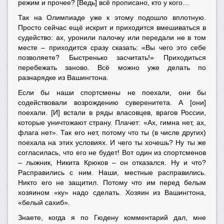
режим и прочее? [Ведь] всё прописано, кто у кого…
Так на Олимпиаде уже к этому подошло вплотную.
Просто сейчас ещё искрит и приходится вмешиваться в
судейство: ах, уронили палочку или передали не в том
месте – приходится сразу сказать: «Вы чего это себе
позволяете? Быстренько засчитать!» Приходиться
перебежать заново. Всё можно уже делать по
разнарядке из Вашингтона.
Если бы наши спортсмены не поехали, они бы
содействовали возрождению суверенитета. А [они]
поехали. [И] встали в ряды власовцев, врагов России,
которые уничтожают страну. Плачет: «Ах, гимна нет, ах,
флага нет». Так его нет, потому что ты (в числе других)
поехала на этих условиях. И чего ты хочешь? Ну ты же
согласилась, что его не будет! Вот один из спортсменов
– лыжник, Никита Крюков – он отказался. Ну и что?
Расправились с ним. Наши, местные расправились.
Никто его не защитил. Потому что им перед белым
хозяином «ку» надо сделать. Хозяин из Вашингтона,
«белый сахиб».
Знаете, когда я по Гюдену комментарий дал, мне