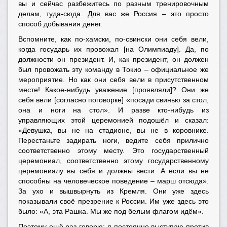
вы и сейчас разбежитесь по разным тренировочным
делам, туда-сюда. Для вас же Россия – это просто
способ добывания денег.
Вспомните, как по-хамски, по-свински они себя вели,
когда государь их провожал [на Олимпиаду]. Да, по
должности он президент. И, как президент, он должен
был провожать эту команду в Токио – официальное же
мероприятие. Но как они себя вели в присутственном
месте! Какое-нибудь уважение [проявляли]? Они же
себя вели [согласно поговорке] «посади свинью за стол,
она и ноги на стол». И разве кто-нибудь из
управляющих этой церемонией подошёл и сказал:
«Девушка, вы не на стадионе, вы не в коровнике.
Перестаньте задирать ноги, ведите себя прилично
соответственно этому месту. Это государственный
церемониал, соответственно этому государственному
церемониалу вы себя и должны вести. А если вы не
способны на человеческое поведение – марш отсюда».
За ухо и вышвырнуть из Кремля. Они уже здесь
показывали своё презрение к России. Им уже здесь это
было: «А, эта Рашка. Мы же под белым флагом идём».
Поэтому ещё раз говорю: я постоянно выступаю против