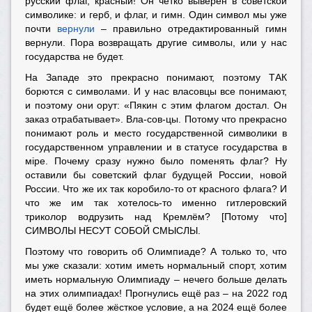
русский флаг, красный! Он чётко выверен в советской
символике: и герб, и флаг, и гимн. Один символ мы уже
почти
вернули
– правильно отредактированный гимн
вернули. Пора возвращать другие символы, или у нас
государства не будет.
На Западе это прекрасно понимают, поэтому ТАК
борются с символами. И у нас власовцы все понимают,
и поэтому они орут: «Пякин с этим флагом достал. Он
заказ отрабатывает». Вла-сов-цы. Потому что прекрасно
понимают роль и место государственной символики в
государственном управлении и в статусе государства в
мiре. Почему сразу нужно было поменять флаг? Ну
оставили бы советский флаг будущей России, новой
России. Что же их так коробило-то от красного флага? И
что же им так хотелось-то именно гитлеровский
триколор водрузить над Кремлём? [Потому что]
СИМВОЛЫ НЕСУТ СОБОЙ СМЫСЛЫ.
Поэтому что говорить об Олимпиаде? А только то, что
мы уже сказали: хотим иметь нормальный спорт, хотим
иметь нормальную Олимпиаду – нечего больше делать
на этих олимпиадах! Прогнулись ещё раз – на 2022 год
будет ещё более жёсткое условие, а на 2024 ещё более