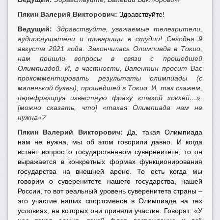
Пякин Валерий Викторович:
Здравствуйте!
Ведущий:
Здравствуйте, уважаемые телезрители,
аудиослушатели и товарищи в студии! Сегодня 9
августа 2021 года. Закончилась Олимпиада в Токио,
нам пришли вопросы в связи с прошедшей
Олимпиадой. И, в частности, Валентин просит Вас
прокомментировать результаты олимпиады (с
маленькой буквы), прошедшей в Токио. И, так скажем,
перефразируя известную фразу «такой хоккей…»,
[можно сказать, что] «такая Олимпиада нам не
нужна»?
Пякин Валерий Викторович:
Да, такая Олимпиада
нам не нужна, мы об этом говорили давно. И когда
встаёт вопрос о государственном суверенитете, то он
выражается в конкретных формах функционирования
государства на внешней арене. То есть когда мы
говорим о суверенитете нашего государства, нашей
России, то вот реальный уровень суверенитета страны –
это участие наших спортсменов в Олимпиаде на тех
условиях, на которых они приняли участие. Говорят: «У