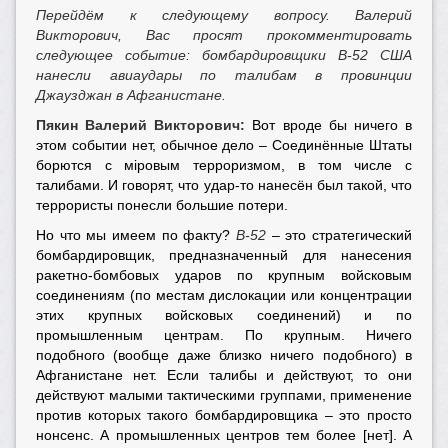
Перейдём к следующему вопросу. Валерий
Викторович, Вас просят прокомментировать
следующее событие: бомбардировщики B-52 США
нанесли авиаудары по талибам в провинции
Джаузджан в Афганистане.
Пякин Валерий Викторович:
Вот вроде бы ничего в
этом событии нет, обычное дело – Соединённые Штаты
борются с мiровым терроризмом, в том числе с
талибами. И говорят, что удар-то нанесён был такой, что
террористы понесли большие потери.
Но что мы имеем по факту?
B-52
– это стратегический
бомбардировщик, предназначенный для нанесения
ракетно-бомбовых ударов по крупным войсковым
соединениям (по местам дислокации или концентрации
этих крупных войсковых соединений) и по
промышленным центрам. По крупным. Ничего
подобного (вообще даже близко ничего подобного) в
Афганистане нет. Если талибы и действуют, то они
действуют малыми тактическими группами, применение
против которых такого бомбардировщика – это просто
нонсенс. А промышленных центров тем более [нет]. А