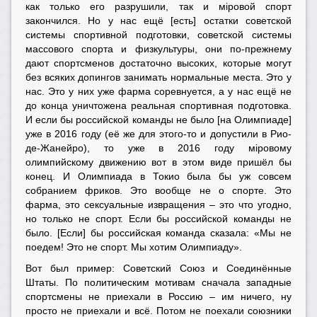
как только его разрушили, так и мiровой спорт
закончился. Но у нас ещё [есть] остатки советской
системы спортивной подготовки, советской системы
массового спорта и физкультуры, они по-прежнему
дают спортсменов достаточно высоких, которые могут
без всяких допингов занимать нормальные места. Это у
нас. Это у них уже фарма соревнуется, а у нас ещё не
до конца уничтожена реальная спортивная подготовка.
И если бы российской команды не было [на Олимпиаде]
уже в 2016 году (её же для этого-то и допустили в Рио-
де-Жанейро), то уже в 2016 году мiровому
олимпийскому движению вот в этом виде пришёл бы
конец. И Олимпиада в Токио была бы уж совсем
собранием фриков. Это вообще не о спорте. Это
фарма, это сексуальные извращения – это что угодно,
но только не спорт. Если бы российской команды не
было. [Если] бы российская команда сказала: «Мы не
поедем! Это не спорт. Мы хотим Олимпиаду».
Вот был пример: Советский Союз и Соединённые
Штаты. По политическим мотивам сначала западные
спортсмены не приехали в Россию – им ничего, ну
просто не приехали и всё. Потом не поехали союзники