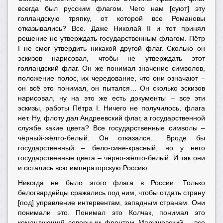
всегда был русским флагом. Чего нам [суют] эту
голландскую тряпку, от которой все Романовы
отказывались? Все. Даже Николай II и тот принял
решение не утверждать государственным флагом. Пётр
I не смог утвердить никакой другой флаг. Сколько он
эскизов нарисовал, чтобы не утверждать этот
голландский флаг. Он же понимал значение символов,
положение полос, их чередование, что они означают –
он всё это понимал, он пытался… Он сколько эскизов
нарисовал, ну на это же есть документы – все эти
эскизы, работы Пётра I. Ничего не получилось, флага
нет. Ну, флоту дал Андреевский флаг, а государственной
службе какие цвета? Все государственные символы –
чёрный-жёлто-белый. Он отказался… Вроде бы
государственный – бело-сине-красный, но у него
государственные цвета – чёрно-жёлто-белый. И так они
и остались всю императорскую Россию.
Никогда не было этого флага в России. Только
белогвардейцы сражались под ним, чтобы отдать страну
[под] управление интервентам, западным странам. Они
понимали это. Понимал это Колчак, понимал это
командующий северным фронтом Марушевский – все