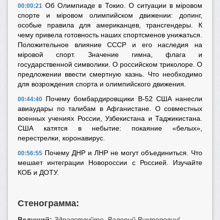
Об Олимпиаде в Токио. О ситуации в мiровом
00:00:21
спорте и мiровом олимпийском движении: допинг,
особые правила для американцев, трансгендеры. К
чему привела готовность наших спортсменов унижаться.
Положительное влияние СССР и его наследия на
мiровой спорт. Значение гимна, флага и
государственной символики. О российском триколоре. О
предложении ввести смертную казнь. Что необходимо
для возрождения спорта и олимпийского движения.
Почему бомбардировщики B-52 США нанесли
00:44:40
авиаудары по талибам в Афганистане. О совместных
военных учениях России, Узбекистана и Таджикистана.
США катятся в небытие: покаяние «белых»,
перестрелки, коронавирус.
Почему ДНР и ЛНР не могут объединиться. Что
00:56:55
мешает интеграции Новороссии с Россией. Изучайте
КОБ и ДОТУ.
Стенограмма:
Ведущий:
Здравствуйте, Валерий Викторович!