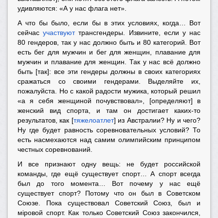
удивляются: «А у нас флага нет».
А что бы было, если бы в этих условиях, когда… Вот
сейчас
участвуют
трансгендеры. Извините, если у нас
80 гендеров, так у нас должно быть и 80 категорий. Вот
есть бег для мужчин и бег для женщин, плавание для
мужчин и плавание для женщин. Так у нас всё должно
быть [так]: все эти гендеры должны в своих категориях
сражаться со своими гендерами. Выделяйте их,
пожалуйста. Но с какой радости мужика, который решил
«а я себя женщиной почувствовал», [определяют] в
женский вид спорта, и там он достигает каких-то
результатов, как [
тяжелоатлет
] из Австралии? Ну и чего?
Ну где будет равность соревновательных условий? То
есть насмехаются над самим олимпийским принципом
честных соревнований.
И все признают одну вещь: не будет российской
команды, где ещё существует спорт… А спорт всегда
был до того момента… Вот почему у нас ещё
существует спорт? Потому что он был в Советском
Союзе. Пока существовал Советский Союз, был и
мiровой спорт. Как только Советский Союз закончился,