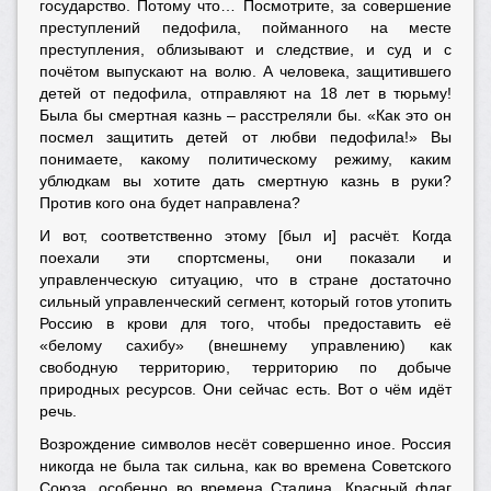
государство. Потому что… Посмотрите, за совершение
преступлений педофила, пойманного на месте
преступления, облизывают и следствие, и суд и с
почётом выпускают на волю. А человека, защитившего
детей от педофила, отправляют на 18 лет в тюрьму!
Была бы смертная казнь – расстреляли бы. «Как это он
посмел защитить детей от любви педофила!» Вы
понимаете, какому политическому режиму, каким
ублюдкам вы хотите дать смертную казнь в руки?
Против кого она будет направлена?
И вот, соответственно этому [был и] расчёт. Когда
поехали эти спортсмены, они показали и
управленческую ситуацию, что в стране достаточно
сильный управленческий сегмент, который готов утопить
Россию в крови для того, чтобы предоставить её
«белому сахибу» (внешнему управлению) как
свободную территорию, территорию по добыче
природных ресурсов. Они сейчас есть. Вот о чём идёт
речь.
Возрождение символов несёт совершенно иное. Россия
никогда не была так сильна, как во времена Советского
Союза, особенно во времена Сталина. Красный флаг