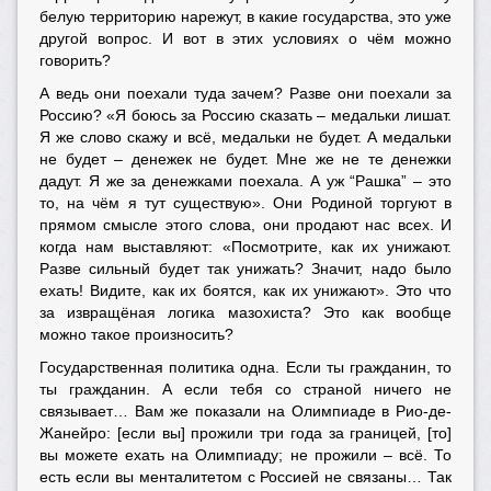
белую территорию нарежут, в какие государства, это уже
другой вопрос. И вот в этих условиях о чём можно
говорить?
А ведь они поехали туда зачем? Разве они поехали за
Россию? «Я боюсь за Россию сказать – медальки лишат.
Я же слово скажу и всё, медальки не будет. А медальки
не будет – денежек не будет. Мне же не те денежки
дадут. Я же за денежками поехала. А уж “Рашка” – это
то, на чём я тут существую». Они Родиной торгуют в
прямом смысле этого слова, они продают нас всех. И
когда нам выставляют: «Посмотрите, как их унижают.
Разве сильный будет так унижать? Значит, надо было
ехать! Видите, как их боятся, как их унижают». Это что
за извращёная логика мазохиста? Это как вообще
можно такое произносить?
Государственная политика одна. Если ты гражданин, то
ты гражданин. А если тебя со страной ничего не
связывает… Вам же показали на Олимпиаде в Рио-де-
Жанейро: [если вы] прожили три года за границей, [то]
вы можете ехать на Олимпиаду; не прожили – всё. То
есть если вы менталитетом с Россией не связаны… Так