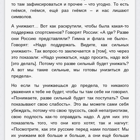
то там зафиксироваться и прочее – что угодно. То есть
гнёмся, гнёмся, ещё раз гнёмся – и нас лишают
символов.
А унижают… Вот как раскрутили, чтобы была какая-то
поддержка спортсменов? Говорят России: «А где? Разве
они Россию представляли? Гимна и флага не было».
Говорят: «Надо поддержать. Видите, как сильных
унижают». Так вопрос-то заключается в [том], что через
это показали: «Надо унижаться, надо просить, надо всё
[это делать]. Потому что разве сильный будет унижать?
А вот мы такие сильные, мы готовы унизиться до
предела».
Но если ты унижаешься до предела, то никакого
уважения к тебе не будет, чтобы ты там себе ни говорил.
«Понимаете, разве сильный будет так поступать? Они
показывают свою слабость». Это вы можете сами себя
убеждать, потому что свою трусость, свой непатриотизм,
свою подлость как-то оправдать надо. А для них это
показатель того, что они кого хотят, так и нагнут:
«Посмотрите, как эти русские перед нами ползают. Мы
их унижаем всё больше и больше, а они ещё больше