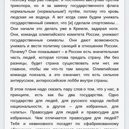
триколора, но я за замену государственного флага
нормальным (нормальным!) путём, потому что кровь
людская не водица. А вот когда сами будем унижать
государственный символ, что [и] сделали спортсмены…
Они начали это делать уже в Кремле, задирая ноги.
Они, команда олимпийского комитета России, унижают
государственные символы. Они дают возможность
унижать и вести политику санкций в отношении России.
Почему? Они показывают – в России есть значительная
часть людей, которая готова предать страну. Им без
разницы, будет страна существовать или нет, им
главное, чтобы им что-то там кинули. Олимпийская
команда поехала, а это означает, что есть сильное
антирусское, антироссийское лобби внутри страны.
В этом плане надо сказать пару слов о том, что у нас, в
принципе, есть как бы два государства. Одно
государство для людей, для русского народа любой
национальности, а другое – для избранных, для
«элиты». Правосудие для людей и правосудие для
избранных. Чем отличается правосудие для людей?
Тебя и невиновного посадят по сфабрикованному