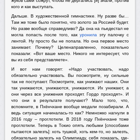
жуков сами сожрут, чтобы не дёргались [и] знали, против
кого и как выступать.
Дальше. В художественной гимнастике. Ну разве бы…
Там же тоже было понятно, что золото за Россией будет.
Но разве вообще справедливо? Да она на пьедестал не
могла попасть после того, как
уронила
эту палочку с
лентой. Ну просто бы не попала. Но она первое место
занимает. Почему? Целенаправленно, показательно
показали: «Вот ваше место. Никого не интересует, что
вы из себя представляете».
И вот нам говорят: «Надо участвовать, надо
обязательно участвовать. Вы посмотрите, ну сильные
так не поступают. Посмотрите, как унижают наших. Они
так унижаются, унижаются, унижаются. Их унижают, а
они через все унижения проходят. Гордо проходят». И
что они в результате получают? Мало того, что,
вспомните, в Пхёнчхане вообще медали позабирали. А
ведь ситуация начиналась-то как? Немножко нагнули в
2016 году – проглотили. В 2018 году Пхёнчхане тоже
проглотили. Теперь в Токио опять любыми [способами
пытаются залезть]: хоть тушкой, хоть кем-то, но залезть,
обязательно залезть на Олимпиаду, себя показать, где-