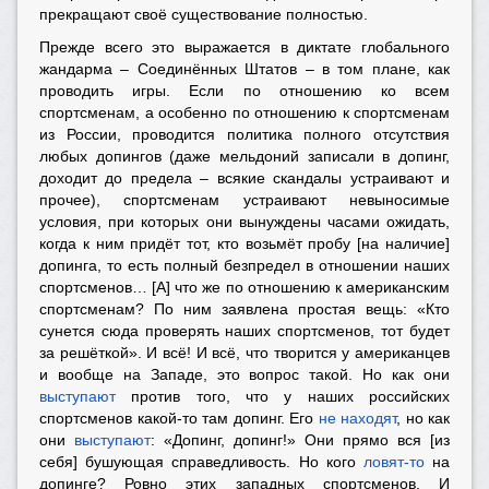
прекращают своё существование полностью.
Прежде всего это выражается в диктате глобального
жандарма – Соединённых Штатов – в том плане, как
проводить игры. Если по отношению ко всем
спортсменам, а особенно по отношению к спортсменам
из России, проводится политика полного отсутствия
любых допингов (даже мельдоний записали в допинг,
доходит до предела – всякие скандалы устраивают и
прочее), спортсменам устраивают невыносимые
условия, при которых они вынуждены часами ожидать,
когда к ним придёт тот, кто возьмёт пробу [на наличие]
допинга, то есть полный безпредел в отношении наших
спортсменов… [А] что же по отношению к американским
спортсменам? По ним заявлена простая вещь: «Кто
сунется сюда проверять наших спортсменов, тот будет
за решёткой». И всё! И всё, что творится у американцев
и вообще на Западе, это вопрос такой. Но как они
выступают
против того, что у наших российских
спортсменов какой-то там допинг. Его
не находят
, но как
они
выступают
: «Допинг, допинг!» Они прямо вся [из
себя] бушующая справедливость. Но кого
ловят-то
на
допинге? Ровно этих западных спортсменов. И