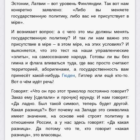
Эстонии, Латвии – вот уровень Финляндии. Так вот нам
конкретно заявлено: «Либо вы меняете
государственную политику, либо вас не присутствует в
мiре».
И возникает вопрос: а с чего это мы должны менять
государственную политику? И так ли нам важно это
присутствие в мiре – в этом мiре, на этих условиях? И
выясняется, что это тест на наши управленческие
«элиты», на самосознание народа. Готовы ли вы без
гимна и флага вливаться туда, где вас просто считают
территорией, аборигенами, а государственность вам
принесёт какой-нибудь
Гюден
, Гитлер или ещё кто-то.
Вот о чём идёт речь!
Говорят: «Что он про этот триколор постоянно говорит?
Заказ ему [сделали» и прочую] ерунду. И нам говорят:
«Да ладно. Был такой символ, теперь будет другой.
Какая разница?» Вот почему на Западе это символика
имеет значение, на основе неё строят политику в
отношении России, а у нас здесь говорят: «Да какая
разница». Да потому что те, кто говорит «какая
разница», это власовцы.