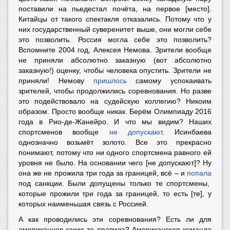
поставили на пьедестал почёта, на первое [место].
Китайцы от такого спектакля отказались. Потому что у
них государственный суверенитет выше, они могли себе
это позволить. Россия могла себе это позволить?
Вспомните 2004 год, Алексея Немова. Зрители вообще
не приняли абсолютно заказную (вот абсолютно
заказную!) оценку, чтобы человека опустить. Зрители не
приняли! Немову
пришлось
самому успокаивать
зрителей, чтобы продолжились соревнования. Но разве
это подействовало на судейскую коллегию? Никоим
образом. Просто вообще никак. Берём Олимпиаду 2016
года в Рио-де-Жанейро. И что мы видим? Наших
спортсменов вообще
не допускают
. Исинбаева
однозначно возьмёт золото. Все это прекрасно
понимают, потому что ни одного спортсмена равного ей
уровня не было. На основании чего [не допускают]? Ну
она же не прожила три года за границей, всё – и
попала
под санкции. Были допущены только те спортсмены,
которые прожили три года за границей, то есть [те], у
которых наименьшая связь с Россией.
А как проводились эти соревнования? Есть ли для
американцев какие-то правила? Американская команда