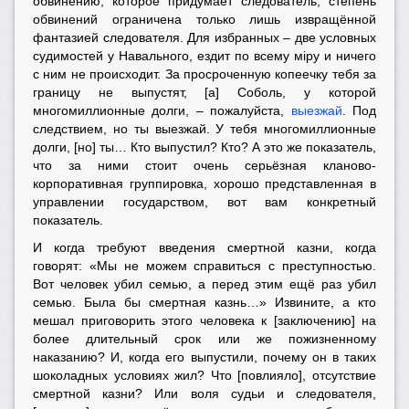
обвинению, которое придумает следователь; степень
обвинений ограничена только лишь извращённой
фантазией следователя. Для избранных – две условных
судимостей у Навального, ездит по всему мiру и ничего
с ним не происходит. За просроченную копеечку тебя за
границу не выпустят, [а] Соболь, у которой
многомиллионные долги, – пожалуйста,
выезжай
. Под
следствием, но ты выезжай. У тебя многомиллионные
долги, [но] ты… Кто выпустил? Кто? А это же показатель,
что за ними стоит очень серьёзная кланово-
корпоративная группировка, хорошо представленная в
управлении государством, вот вам конкретный
показатель.
И когда требуют введения смертной казни, когда
говорят: «Мы не можем справиться с преступностью.
Вот человек убил семью, а перед этим ещё раз убил
семью. Была бы смертная казнь…» Извините, а кто
мешал приговорить этого человека к [заключению] на
более длительный срок или же пожизненному
наказанию? И, когда его выпустили, почему он в таких
шоколадных условиях жил? Что [повлияло], отсутствие
смертной казни? Или воля судьи и следователя,