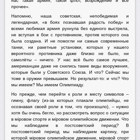
нас такая армия, такой флот, возрождение и всё
прочее».
Напомню, наша советская, непобедимая и
легендарная, «в боях познавшая радость побед» и
всеми любимая армия рухнула без единого выстрела,
не вступая в бои с противником, против которого она
была создана. И не помогли ни самые современные
танки, ни ракетные установки, которых у нашего
вероятного противника даже близко не было, ни
самолёты – ничего. У нас всё было самое лучшее,
американцам даже не снились такие виды вооружения,
которые были у Советского Союза. И что? Сейчас мы
тоже в оружии превышаем. Но результат-то: и что? Что
мы имеем? Мы имеем Олимпиаду.
Но прежде, чем перейти к роли и месту символов –
гимну, флагу (из-за которых плакали олимпийцы, не
осознавая своей роли в том, что произошло), – нужно
хотя бы очень бегло, но рассмотреть вопрос о ситуации
в мiровом спорте и мiровом олимпийском движении. Что
мы наблюдаем в постсоветский период? В
постсоветский период мы наблюдаем картину, при
которой мiровое олимпийское движение, мiровой спорт