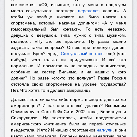
выясняется: «Ой, извините, это у меня с поцелуем
моего сексуального партнера
передался
допинг». А
чтобы уж вообще никакого не было наката на
спортсмена, который накачан допингом: «А у меня
гомосексуальный был контакт». То есть неважно,
девушка с девушкой, типа мужик с типа мужиком,
главное… «Ну это же прилично. Ну разве можно
задавать такие вопросы? Он же при поцелуе допинг
получил». Бред? Бред.
Сексуальный контакт
, ещё [что-
нибудь], чего только ни придумывают. И всё это
нормально. И посмотришь на западных теннисисток,
особенно на сестёр Вильямс, и на наших: у кого
допинг? Но разве кого-то это волнует? Разве Россия
отстояла своих спортсменов на уровне государства?
Нет. Что хотят, то и делают американцы.
Дальше. Есть ли какие-либо нормы в спорте для тех же
американцев? И как они это всё делают? Вспомним
Олимпиаду в Солт-Лейк-Сити 2002 года, Бережную и
Сихарулидзе. Ну захотелось, чтобы представители
американского континента были на первой ступеньке
пьедестала. И что? И наших спортсменов
нагнули
, и они
цветочками помахали. Вопреки всему канадскую пару