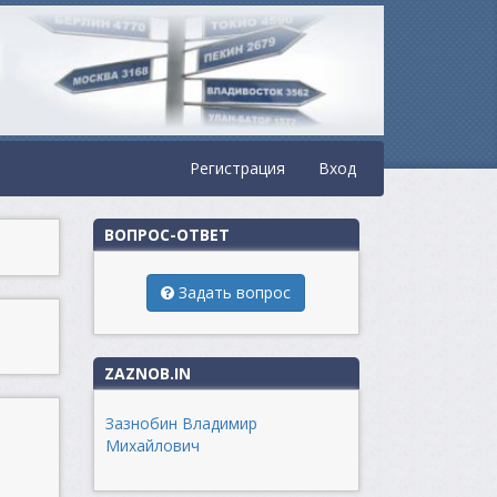
Регистрация
Вход
ВОПРОС-ОТВЕТ
Задать вопрос
ZAZNOB.IN
Зазнобин Владимир
Михайлович