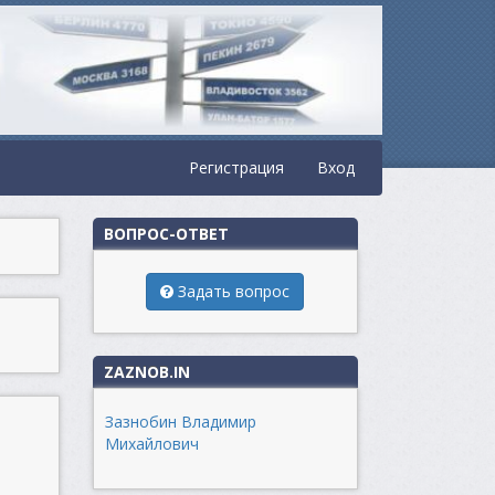
Регистрация
Вход
ВОПРОС-ОТВЕТ
Задать вопрос
ZAZNOB.IN
Зазнобин Владимир
Михайлович