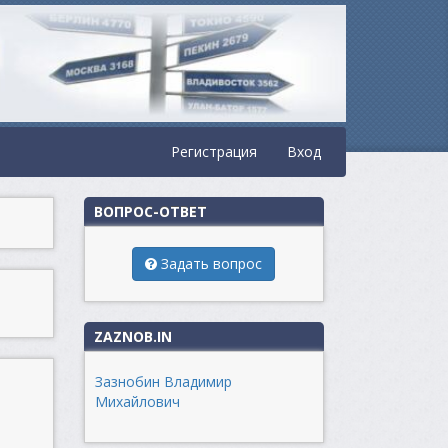
Регистрация
Вход
ВОПРОС-ОТВЕТ
Задать вопрос
ZAZNOB.IN
Зазнобин Владимир
Михайлович