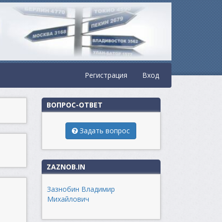
Регистрация
Вход
ВОПРОС-ОТВЕТ
Задать вопрос
ZAZNOB.IN
Зазнобин Владимир
Михайлович