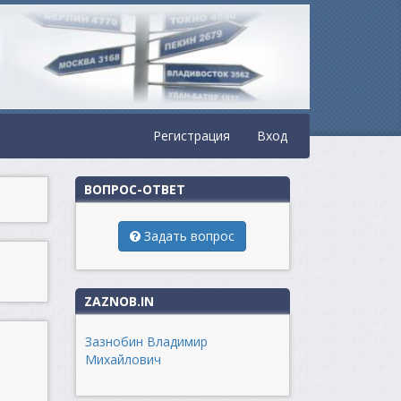
Регистрация
Вход
ВОПРОС-ОТВЕТ
Задать вопрос
ZAZNOB.IN
Зазнобин Владимир
Михайлович