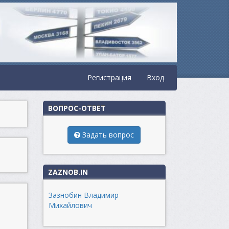
Регистрация
Вход
ВОПРОС-ОТВЕТ
Задать вопрос
ZAZNOB.IN
Зазнобин Владимир
Михайлович