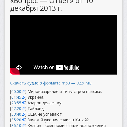
«Вопрос — Ответ» от 10
декабря 2013 г.
Скачать аудио в формате mp3 — 92.9 МБ
[
00:00
] Мировоззрение и типы строя психики.
[
01:45
] Украина.
[
23:55
] Азаров делает ку.
[
27:20
] Тайланд.
[
33:40
] США не успевают.
[
35:20
] Зачем Янукович ездил в Китай?
[
36:10
] Кудрин - компромисс ради возрождения