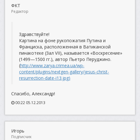
ФКТ
Редактор
Здравствуйте!
Картина на фоне рукопожатия Путина и
Франциска, расположенная в Ватиканской
пинакотеке (Зал VII), называется «Воскресение»
(1499—1500 гг.), автор Пьетро Перуджино.
(
http://www.zarya.crimea.ua/wp-
content/plugins/nextgen-gallery/jesus-christ-
resurrection-date-i13.jpg)
Спасибо, Александр!
00:22 05.12.2013
Игорь
Подписчик