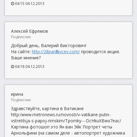
04:15 04.12.2013
Алексей Ефремов
Подписчик
Добрый день, Валерий Викторович!
На сайте:
http://28panfilovcev.com/
проводится акция.
Ваше мнение?
04:18 04.12.2013
ирина
Подписчик
Здравствуйте, картина в Ватикане
http:/www.metronews.ru/novosti/v-vatikane-putin-
vstretilsja-s-papoj-rimskim/Tpomky---DcHkuXBwx7eac/
Картина фотошоп это Ян ван Эйк Портрет четы
Арнольфини (на самом деле - автопортрет художника