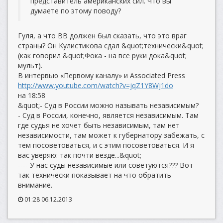
представитель американских сил. Что вы
думаете по этому поводу?
Гуля, а что ВВ должен был сказать, что это враг
страны? Он Кулистикова сдал &quot;технически&quot;
(как говорил &quot;Фока - на все руки дока&quot;
мульт).
В интервью «Первому каналу» и Associated Press
http://www.youtube.com/watch?v=jqZ1Y8Wj1do
на 18:58
&quot;- Суд в России можно называть независимым?
- Суд в России, конечно, является независимым. Там
где судья не хочет быть независимым, там нет
независимости, там может к губернатору забежать, с
тем посоветоваться, и с этим посоветоваться. И я
вас уверяю: так почти везде...&quot;
---- У нас суды независимые или советуются??? Вот
так технически показывает на что обратить
внимание.
01:28 06.12.2013