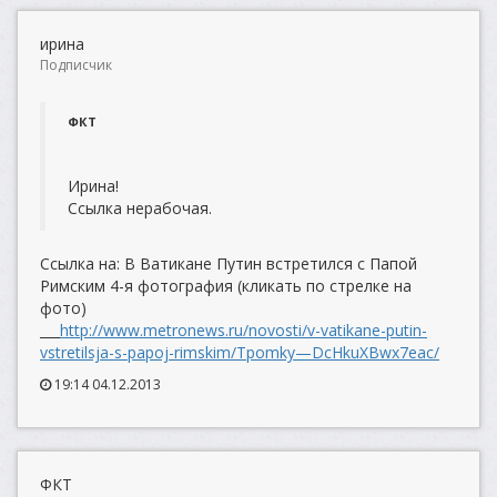
ирина
Подписчик
ФКТ
Ирина!
Ссылка нерабочая.
Ссылка на: В Ватикане Путин встретился с Папой
Римским 4-я фотография (кликать по стрелке на
фото)
___
http://www.metronews.ru/novosti/v-vatikane-putin-
vstretilsja-s-papoj-rimskim/Tpomky—DcHkuXBwx7eac/
19:14 04.12.2013
ФКТ