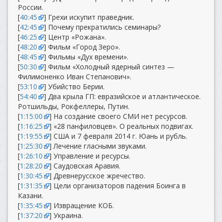
России.
[
40:45
] Грехи искупит праведник.
[
42:45
] Почему прекратились семинары?
[
46:25
] Центр «Рожана».
[
48:20
] Фильм «Город Зеро».
[
48:45
] Фильмы «Дух времени».
[
50:30
] Фильм «Холодный ядерный синтез —
Филимоненко Иван Степанович».
[
53:10
] Убийство Берии.
[
54:40
] Два крыла ГП: евразийское и атлантическое.
Ротшильды, Рокфеллеры, Путин.
[
1:15:00
] На создание своего СМИ нет ресурсов.
[
1:16:25
] «28 панфиловцев». О реальных подвигах.
[
1:19:55
] США и 7 февраля 2014 г. Юань и рубль.
[
1:25:30
] Лечение гласными звуками.
[
1:26:10
] Управление и ресурсы.
[
1:28:20
] Саудовская Аравия.
[
1:30:45
] Древнерусское жречество.
[
1:31:35
] Цели организаторов падения Боинга в
Казани.
[
1:35:45
] Извращение КОБ.
[
1:37:20
] Украина.