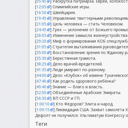
[
05:45
] Раскрутка патриарха. Евреи, холокос
[
12:05
] Олимпийские игры.
[
16:50
] Швейцария.
[
19:45
] Управление твиттерными революциям
[
21:05
] Цель человека — стать Человеком.
[
24:45
] Грех — уклонение от Божьего промыс
[
26:05
] Изменение замысла жизнеустройства 
[
29:20
] Миф о формировании КОБ спецслужб
[
31:05
] Стратегия выталкивания руководител
[
35:00
] Восстановление зрения по Жданову р
[
35:30
] Берестянная грамота.
[
38:25
] Дело врачей-вредителей.
[
41:35
] Люди умирают по-разному.
[
44:00
] Дело «Клубок» об измене Тухачевског
[
47:40
] Как родить здорового ребёнка?
[
49:40
] Знание — благо и власть.
[
52:50
] Объединённые Арабские Эмираты.
[
56:30
] ВП СССР и ГП.
[
1:00:10
] Кто Фёдоров? Элита и народ.
[
1:09:15
] Ликвидация США. Захват самолёта 
Дефолт не получился. Ультиматум Конгрессу о
Теги