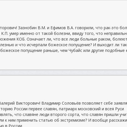
орович! Зазнобин В.М. и Ефимов В.А. говорили, что рак-это бо
К.П. умер именно от такой болезни, ввиду того, что неправиль
ожения КОБ. Означает ли, что все люди больные раком, болею
езнью и что исчерпали божеское попущение? И выходит ли так
 божеское попущение раньше, чем Чубайс или другие подобные 
алерий Викторович! Владимир Соловьёв позволяет себе заявля
торию России первее славян, патриарх московский и всея Руси
являть, что славяне люди второго сорта, что славян пришли учи
 ли к ним применить статью об экстремизме? И вообще расскаж
ью в России