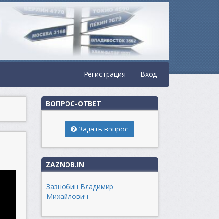
Регистрация
Вход
ВОПРОС-ОТВЕТ
Задать вопрос
ZAZNOB.IN
Зазнобин Владимир
Михайлович