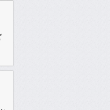
ой
в
,
-то