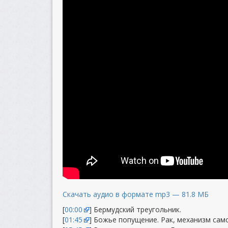
Скачать аудио в формате mp3 — 81.8 МБ
[
00:00
] Бермудский треугольник.
[
01:45
] Божье попущение. Рак, механизм сам