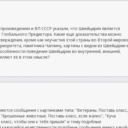
 произведениях и ВП СССР указали, что Швейцария является
 Глобального Предиктора. Какие ещё доказательства можно
утверждения, кроме как неучастия этой страны во Второй миров
приоритета, памятника Чаплину, картины с видом из Швейцарии 
 особенности поведения Швейцарии во внутренней, внешней,
еляют её в этом смысле?
ляются сообщения с картинками типа: "Ветераны. Поставь класс
 "Брошенные животные. Поставь класс, если жалко", "Куча
 класс, чтобы они к тебе пришли" и тому подобные.
ей кажущейся нравственности подобные сообщения имеют какой