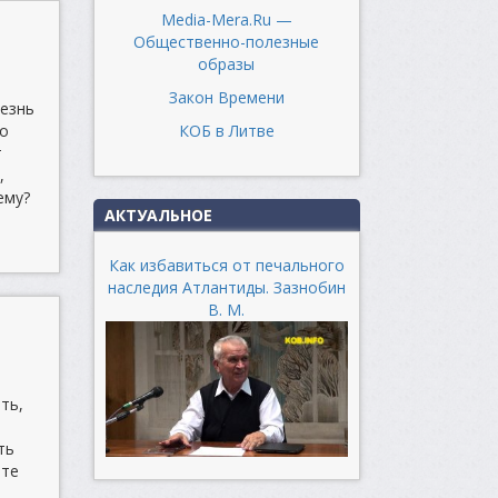
Media-Mera.Ru —
Общественно-полезные
образы
Закон Времени
лезнь
КОБ в Литве
но
т
,
ему?
АКТУАЛЬНОЕ
Как избавиться от печального
наследия Атлантиды. Зазнобин
В. М.
ть,
ть
ите