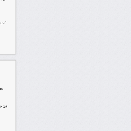
ся"
я.
чное