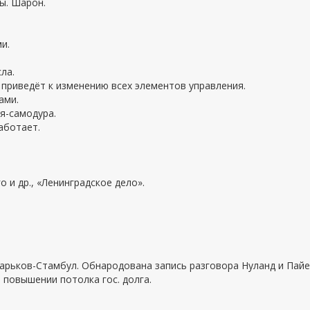
ты. Шарон.
и.
ла.
приведёт к изменению всех элементов управления.
ами.
я-самодура.
аботает.
о и др., «Ленинградское дело».
Харьков-Стамбул. Обнародована запись разговора Нуланд и Пайе
 повышении потолка гос. долга.