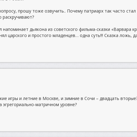
опросу, прошу тоже озвучить.. Почему патриарх так часто стал
го раскручивают?
л напоминает дьякона из советского фильма-сказки «Варвара кр
нял царского и простого младенцев… одна суть!!! Сказка ложь, д
ие игры и летние в Москве, и зимние в Сочи – двадцать вторые
а эгрегориально-матричном уровне?