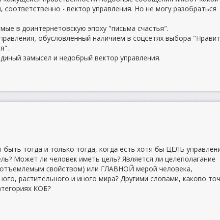
, соответственно - вектор управления. Но не могу разобраться
мые в доинтернетовскую эпоху "письма счастья".
правления, обусловленный наличием в соцсетях выбора "Нравит
я".
 единый замысел и недобрый вектор управления.
 быть тогда и только тогда, когда есть хотя бы ЦЕЛЬ управлени
ль? Может ли человек иметь цель? Является ли целеполагание
еотъемлемым свойством) или ГЛАВНОЙ мерой человека,
ого, растительного и иного мира? Другими словами, каково то
атегориях КОБ?