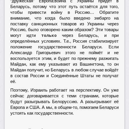
“дружеская” Европа:война с Украины придёт в
Беларусь, потому что этот путь остаётся для того,
чтобы привести войну в Россию… Обратите
внимание, что когда было введено эмбарго на
поставку санкционных товаров из Украины через
Россию, было оговорено каким образом? Эти товары
только
могут идти
через Беларусь, и при
определённых условиях. Т.е., Россия стабилизирует
положение государственности Беларуси. Если
Александр Григорьевич этого не поймёт и не
воспользуется этим, и будет по прежнему разжигать
Майдан, как ему указывают из Вашингтона, то он
Майдан получит, но Беларусь в любом случае войдёт
в состав России и Соединённые Штаты не получат
её.
Поэтому, Израиль работает на перспективу. Он уже
сейчас договаривается с теми странами, которые
будут разыгрывать Белоруссию. А разыгрывают её
Европа и США. А мы, в общем-то, помогаем Беларуси
устоять как государственности.