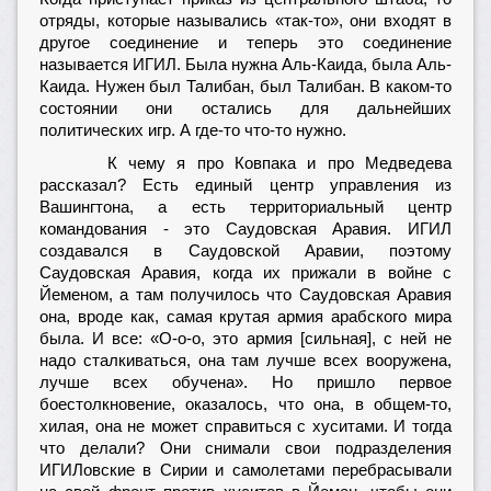
отряды, которые назывались «так-то», они входят в
другое соединение и теперь это соединение
называется ИГИЛ. Была нужна Аль-Каида, была Аль-
Каида. Нужен был Талибан, был Талибан. В каком-то
состоянии они остались для дальнейших
политических игр. А где-то что-то нужно.
К чему я про Ковпака и про Медведева
рассказал? Есть единый центр управления из
Вашингтона, а есть территориальный центр
командования - это Саудовская Аравия. ИГИЛ
создавался в Саудовской Аравии, поэтому
Саудовская Аравия, когда их прижали в войне с
Йеменом, а там получилось что Саудовская Аравия
она, вроде как, самая крутая армия арабского мира
была. И все: «О-о-о, это армия [сильная], с ней не
надо сталкиваться, она там лучше всех вооружена,
лучше всех обучена». Но пришло первое
боестолкновение, оказалось, что она, в общем-то,
хилая, она не может справиться с хуситами. И тогда
что делали? Они снимали свои подразделения
ИГИЛовские в Сирии и самолетами перебрасывали