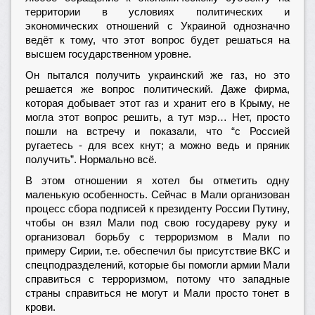
территории в условиях политических и
экономических отношений с Украиной однозначно
ведёт к тому, что этот вопрос будет решаться на
высшем государственном уровне.
Он пытался получить украинский же газ, но это
решается же вопрос политический. Даже фирма,
которая добывает этот газ и хранит его в Крыму, не
могла этот вопрос решить, а тут мэр… Нет, просто
пошли на встречу и показали, что “с Россией
ругаетесь - для всех кнут; а можно ведь и пряник
получить”. Нормально всё.
В этом отношении я хотел бы отметить одну
маленькую особенность. Сейчас в Мали организован
процесс сбора подписей к президенту России Путину,
чтобы он взял Мали под свою государеву руку и
организовал борьбу с терроризмом в Мали по
примеру Сирии, т.е. обеспечил бы присутствие ВКС и
спецподразделений, которые бы помогли армии Мали
справиться с терроризмом, потому что западные
страны справиться не могут и Мали просто тонет в
крови.