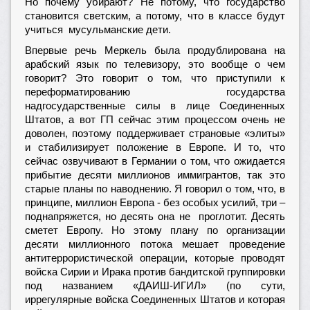
Но почему убирают? Не потому, что государство
становится светским, а потому, что в классе будут
учиться мусульманские дети.
Впервые речь Меркель была продублирована на
арабский язык по телевизору, это вообще о чем
говорит? Это говорит о том, что приступили к
переформатированию государства
надгосударственные силы в лице Соединенных
Штатов, а вот ГП сейчас этим процессом очень не
доволен, поэтому поддерживает страновые «элиты»
и стабилизирует положение в Европе. И то, что
сейчас озвучивают в Германии о том, что ожидается
прибытие десяти миллионов иммигрантов, так это
старые планы по наводнению. Я говорил о том, что, в
принципе, миллион Европа - без особых усилий, три –
поднапряжется, но десять она не проглотит. Десять
сметет Европу. Но этому плану по организации
десяти миллионного потока мешает проведение
антитеррористической операции, которые проводят
войска Сирии и Ирака против бандитской группировки
под названием «ДАИШ-ИГИЛ» (по сути,
иррегулярные войска Соединенных Штатов и которая