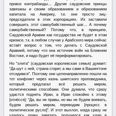
провоз контрабанды… Другие саудовские принцы
завязаны и своим образованием и образованием
капитала на Америку, т.е. они просто зиц-
председатели в этих корпорациях. Их заставили
совершить этот самоубийственный шаг… А почему
самоубийственный? Потому что, в принципе,
Саудовской Аравии как государства не будет в этом
кризисе, т.к. в любом случае у Арабского мира сейчас
встаёт вопрос о том, что делать с Саудовской
Аравией, потому что она источник войн на Ближнем
Востоке, и надо будет её переформатировать.
Но “элита” (саудовская королевская семья) думает:
“Да шут с ней, страна сгорит, а мы сами в Вашингтоне
отсидимся”. Поэтому они целенаправленно пошли на
тот конфликт через казнь шиитского проповедника,
который предлагал всё решать миром,
политическими способами. Они думали, что сразу
удастся поднять Иран, а Иран спокойно к этому
[отнёсся]: “Да, вы не правы, но мы не будем воевать,
будем решать миром, переводим [процесс в
политическое русло]”. И этот выхлоп, когда сразу не
удалось драку завязать, получился как удар в