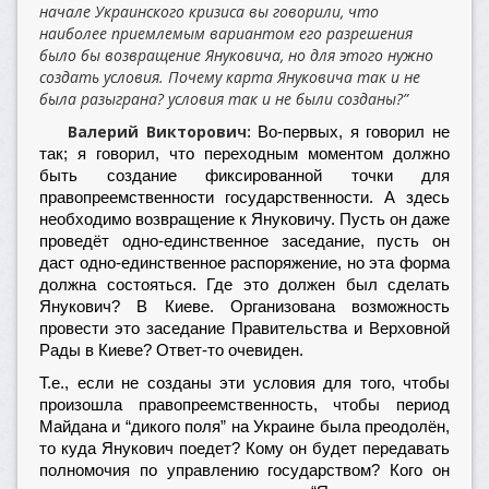
начале Украинского кризиса вы говорили, что
наиболее приемлемым вариантом его разрешения
было бы возвращение Януковича, но для этого нужно
создать условия. Почему карта Януковича так и не
была разыграна? условия так и не были созданы?”
Валерий Викторович:
Во-первых, я говорил не
так; я говорил, что переходным моментом должно
быть создание фиксированной точки для
правопреемственности государственности. А здесь
необходимо возвращение к Януковичу. Пусть он даже
проведёт одно-единственное заседание, пусть он
даст одно-единственное распоряжение, но эта форма
должна состояться. Где это должен был сделать
Янукович? В Киеве. Организована возможность
провести это заседание Правительства и Верховной
Рады в Киеве? Ответ-то очевиден.
Т.е., если не созданы эти условия для того, чтобы
произошла правопреемственность, чтобы период
Майдана и “дикого поля” на Украине была преодолён,
то куда Янукович поедет? Кому он будет передавать
полномочия по управлению государством? Кого он