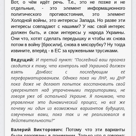
Вот, о чём идёт речь. Т.е., это не позже и не
отдельные, - это элемент информационного
политического противостояния, это элемент
Холодной войны, это интересы Запада. Но разве эти
интересы совпадают с нашими? У нас свой интерес
должен быть, и свои интересы у народа Украины.
Они что, хотят сделать передышку и чтобы их снова
потом в войну [бросили], снова в мясорубку? Ну тогда
извините, вперёд - в ЕС за кружевными трусиками.
Ведущий:
И третий пункт: “Последний ваш прогноз
сводится к тому, что контроль над Украиной должен
взять Донбасс с последующим её
переформатированием. Однако пока ни ЛНР, ни ДНР
пока даже не делают попыток восстановить свой
суверенитет над утраченными территориями, не
говоря уже об остальной Украине. Я понимаю, что
управление это динамический процесс, но всё же
почему ни один из возможных вариантов будущего,
озвученных вами, пока так и не реализовался в
действительности?”
Валерий Викторович:
Потому что эти варианты
были разорваны в понимании. Только что я говорил: