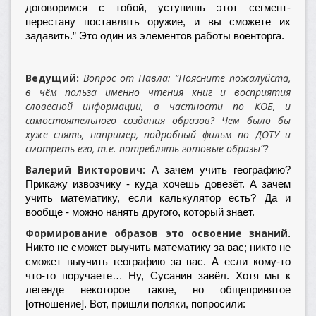
договоримся с тобой, уступишь этот сегмент-
перестану поставлять оружие, и вы сможете их
задавить.” Это один из элементов работы военторга.
Ведущий:
Вопрос от Павла: “Поясните пожалуйста,
в чём польза именно чтения книг и восприятия
словесной информации, в частности по КОБ, и
самостоятельного создания образов? Чем было бы
хуже снять, например, подробный фильм по ДОТУ и
смотреть его, т.е. потреблять готовые образы”?
Валерий Викторович:
А зачем учить географию?
Прикажу извозчику - куда хочешь довезёт. А зачем
учить математику, если калькулятор есть? Да и
вообще - можно нанять другого, который знает.
Формирование образов это освоение знаний
.
Никто не сможет выучить математику за вас; никто не
сможет выучить географию за вас. А если кому-то
что-то поручаете… Ну, Сусанин завёл. Хотя мы к
легенде некоторое такое, но общепринятое
[отношение]. Вот, пришли поляки, попросили: