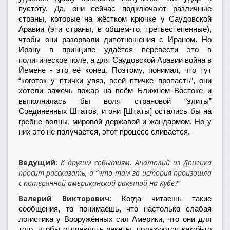
пустоту. Да, они сейчас подключают различные
страны, которые на жёстком крючке у Саудовской
Аравии (эти страны, в общем-то, третьестепенные),
чтобы они разорвали дипотношения с Ираном. Но
Ирану в принципе удаётся перевести это в
политическое поле, а для Саудовской Аравии война в
Йемене - это её конец. Поэтому, понимая, что тут
“коготок у птички увяз, всей птичке пропасть”, они
хотели зажечь пожар на всём Ближнем Востоке и
выполнилась бы воля страновой “элиты”
Соединённых Штатов, и они [Штаты] остались бы на
гребне волны, мировой державой и жандармом. Но у
них это не получается, этот процесс сливается.
Ведущий:
К другим событиям. Анатолий из Донецка
просит рассказать, а “что там за история произошла
с потерянной американской ракетой на Кубе?”
Валерий Викторович:
Когда читаешь такие
сообщения, то понимаешь, что настолько слабая
логистика у Вооружённых сил Америки, что они для
того, чтобы отправлять ракеты, пользуются какой-то