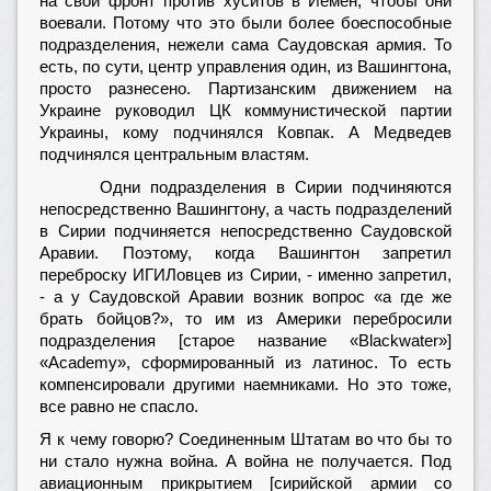
на свой фронт против хуситов в Йемен, чтобы они
воевали. Потому что это были более боеспособные
подразделения, нежели сама Саудовская армия. То
есть, по сути, центр управления один, из Вашингтона,
просто разнесено. Партизанским движением на
Украине руководил ЦК коммунистической партии
Украины, кому подчинялся Ковпак. А Медведев
подчинялся центральным властям.
Одни подразделения в Сирии подчиняются
непосредственно Вашингтону, а часть подразделений
в Сирии подчиняется непосредственно Саудовской
Аравии. Поэтому, когда Вашингтон запретил
переброску ИГИЛовцев из Сирии, - именно запретил,
- а у Саудовской Аравии возник вопрос «а где же
брать бойцов?», то им из Америки перебросили
подразделения [старое название «Blackwater»]
«Academy», сформированный из латинос. То есть
компенсировали другими наемниками. Но это тоже,
все равно не спасло.
Я к чему говорю? Соединенным Штатам во что бы то
ни стало нужна война. А война не получается. Под
авиационным прикрытием [сирийской армии со