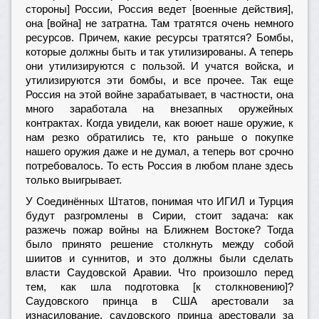
стороны] России, Россия ведет [военные действия],
она [война] не затратна. Там тратятся очень немного
ресурсов. Причем, какие ресурсы тратятся? Бомбы,
которые должны быть и так утилизированы. А теперь
они утилизируются с пользой. И учатся войска, и
утилизируются эти бомбы, и все прочее. Так еще
Россия на этой войне зарабатывает, в частности, она
много заработала на внезапных оружейных
контрактах. Когда увидели, как воюет наше оружие, к
нам резко обратились те, кто раньше о покупке
нашего оружия даже и не думал, а теперь вот срочно
потребовалось. То есть Россия в любом плане здесь
только выигрывает.
У Соединённых Штатов, понимая что ИГИЛ и Турция
будут разгромлены в Сирии, стоит задача: как
разжечь пожар войны на Ближнем Востоке? Тогда
было принято решение столкнуть между собой
шиитов и суннитов, и это должны были сделать
власти Саудовской Аравии. Что произошло перед
тем, как шла подготовка [к столкновению]?
Саудовского принца в США арестовали за
изнасилование, саудовского принца арестовали за