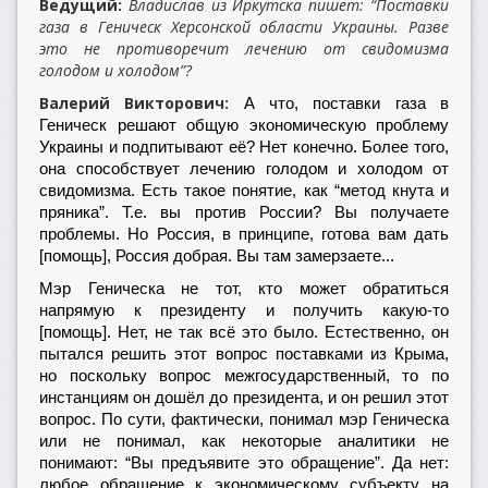
Ведущий:
Владислав из Иркутска пишет: “Поставки
газа в Геническ Херсонской области Украины. Разве
это не противоречит лечению от свидомизма
голодом и холодом”?
Валерий Викторович:
А что, поставки газа в
Геническ решают общую экономическую проблему
Украины и подпитывают её? Нет конечно. Более того,
она способствует лечению голодом и холодом от
свидомизма. Есть такое понятие, как “метод кнута и
пряника”. Т.е. вы против России? Вы получаете
проблемы. Но Россия, в принципе, готова вам дать
[помощь], Россия добрая. Вы там замерзаете...
Мэр Геническа не тот, кто может обратиться
напрямую к президенту и получить какую-то
[помощь]. Нет, не так всё это было. Естественно, он
пытался решить этот вопрос поставками из Крыма,
но поскольку вопрос межгосударственный, то по
инстанциям он дошёл до президента, и он решил этот
вопрос. По сути, фактически, понимал мэр Геническа
или не понимал, как некоторые аналитики не
понимают: “Вы предъявите это обращение”. Да нет:
любое обращение к экономическому субъекту на