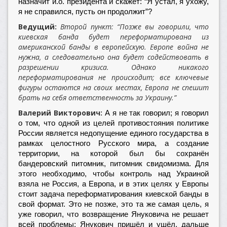
назначит и.о. президента и скажет: “Я устал, я ухожу,
я не справился, пусть он продолжит”?
Ведущий:
Второй пункт: “Позже вы говорили, что
киевская банда будет переформатирована из
американской банды в европейскую. Европе война не
нужна, а следовательно она будет содействовать в
разрешении кризиса. Однако никакого
переформатирования не происходит; все ключевые
фигуры остаются на своих местах, Европа не спешит
брать на себя ответственность за Украину.”
Валерий Викторович:
А я не так говорил; я говорил
о том, что одной из целей противостояния политике
России является недопущение единого государства в
рамках целостного Русского мира, а создание
территории, на которой был бы сохранён
бандеровский питомник, питомник свидомизма. Для
этого необходимо, чтобы контроль над Украиной
взяла не Россия, а Европа, и в этих целях у Европы
стоит задача переформатирования киевской банды в
свой формат. Это не позже, это та же самая цель, я
уже говорил, что возвращение Януковича не решает
всей проблемы; Янукович пришёл и ушёл, дальше