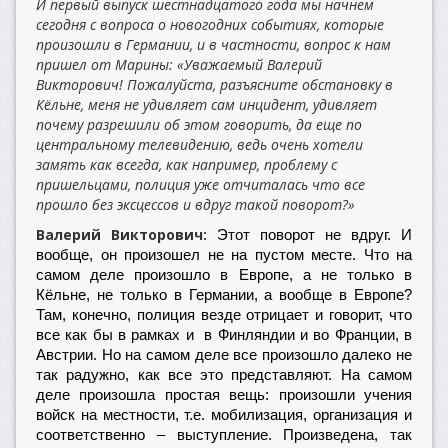
И первый выпуск шестнадцатого года мы начнем
сегодня с вопроса о новогодних событиях, которые
произошли в Германии, и в частности, вопрос к нам
пришел от Марины: «Уважаемый Валерий
Викторович! Пожалуйста, разъясните обстановку в
Кёльне, меня не удивляет сам инцидент, удивляет
почему разрешили об этом говорить, да еще по
центральному телевидению, ведь очень хотели
замять как всегда, как например, проблему с
пришельцами, полиция уже отчиталась что все
прошло без эксцессов и вдруг такой поворот?»
Валерий Викторович:
Этот поворот не вдруг. И
вообще, он произошел не на пустом месте. Что на
самом деле произошло в Европе, а не только в
Кёльне, не только в Германии, а вообще в Европе?
Там, конечно, полиция везде отрицает и говорит, что
все как бы в рамках и в Финляндии и во Франции, в
Австрии. Но на самом деле все произошло далеко не
так радужно, как все это представляют. На самом
деле произошла простая вещь: произошли учения
войск на местности, т.е. мобилизация, организация и
соответственно – выступление. Произведена, так