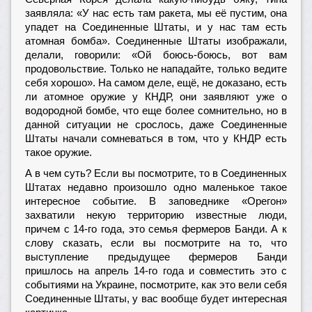
заявляла: «У нас есть там ракета, мы её пустим, она
упадет на Соединенные Штаты, и у нас там есть
атомная бомба». Соединенные Штаты изображали,
делали, говорили: «Ой боюсь-боюсь, вот вам
продовольствие. Только не нападайте, только ведите
себя хорошо». На самом деле, ещё, не доказано, есть
ли атомное оружие у КНДР, они заявляют уже о
водородной бомбе, что еще более сомнительно, но в
данной ситуации не срослось, даже Соединенные
Штаты начали сомневаться в том, что у КНДР есть
такое оружие.
А в чем суть? Если вы посмотрите, то в Соединенных
Штатах недавно произошло одно маленькое такое
интересное событие. В заповеднике «Орегон»
захватили некую территорию известные люди,
причем с 14-го года, это семья фермеров Банди. А к
слову сказать, если вы посмотрите на то, что
выступление предыдущее фермеров Банди
пришлось на апрель 14-го года и совместить это с
событиями на Украине, посмотрите, как это вели себя
Соединенные Штаты, у вас вообще будет интересная