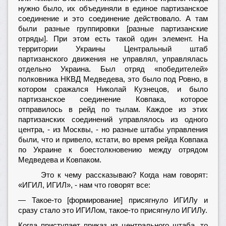
нужно было, их объединяли в единое партизанское
соединение и это соединение действовало. А там
были разные группировки [разные партизанские
отряды]. При этом есть такой один элемент. На
территории Украины Центральный штаб
партизанского движения не управлял, управлялась
отдельно Украина. Был отряд «победителей»
полковника НКВД Медведева, это было под Ровно, в
котором сражался Николай Кузнецов, и было
партизанское соединение Ковпака, которое
отправилось в рейд по тылам. Каждое из этих
партизанских соединений управлялось из одного
центра, - из Москвы, - но разные штабы управления
были, что и привело, кстати, во время рейда Ковпака
по Украине к боестолкновению между отрядом
Медведева и Ковпаком.
Это к чему рассказываю? Когда нам говорят:
«ИГИЛ, ИГИЛ», - нам что говорят все:
— Такое-то [формирование] присягнуло ИГИЛу и
сразу стало это ИГИЛом, такое-то присягнуло ИГИЛу.
Когда приступает приказ из центрального штаба, то