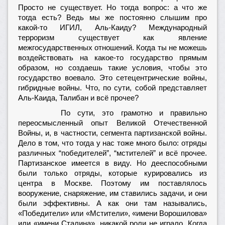
Просто не существует. Но тогда вопрос: а что же
тогда есть? Ведь мы же постоянно слышим про
какой-то ИГИЛ, Аль-Каиду? Международный
терроризм существует как явление
межгосударственных отношений. Когда ты не можешь
воздействовать на какое-то государство прямым
образом, но создаешь такие условия, чтобы это
государство воевало. Это сетецентрические войны,
гибридные войны. Что, по сути, собой представляет
Аль-Каида, Талибан и всё прочее?
По сути, это грамотно и правильно
переосмысленный опыт Великой Отечественной
Войны, и, в частности, сегмента партизанской войны.
Дело в том, что тогда у нас тоже много было: отряды
различных “победителей”, “мстителей” и всё прочее.
Партизанское имеется в виду. Но дееспособными
были только отряды, которые курировались из
центра в Москве. Поэтому им поставлялось
вооружение, снаряжение, им ставились задачи, и они
были эффективны. А как они там назывались,
«Победители» или «Мстители», «имени Ворошилова»
или «имени Сталина», никакой роли не играло. Когда