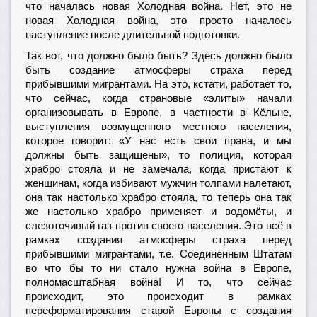
что началась новая Холодная война. Нет, это не
новая Холодная война, это просто началось
наступление после длительной подготовки.
Так вот, что должно было быть? Здесь должно было
быть создание атмосферы страха перед
прибывшими мигрантами. На это, кстати, работает то,
что сейчас, когда страновые «элиты» начали
организовывать в Европе, в частности в Кёльне,
выступления возмущенного местного населения,
которое говорит: «У нас есть свои права, и мы
должны быть защищены», то полиция, которая
храбро стояла и не замечала, когда пристают к
женщинам, когда избивают мужчин толпами налетают,
она так настолько храбро стояла, то теперь она так
же настолько храбро применяет и водомёты, и
слезоточивый газ против своего населения. Это всё в
рамках создания атмосферы страха перед
прибывшими мигрантами, т.е. Соединенным Штатам
во что бы то ни стало нужна война в Европе,
полномасштабная война! И то, что сейчас
происходит, это происходит в рамках
переформатирования старой Европы с создания