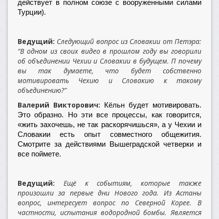
действует в полном союзе с вооруженными силами
Турции).
Ведущий:
Следующий вопрос из Словакии от Петэра:
“В одном из своих видео в прошлом году вы говорили
об объединении Чехии и Словакии в будущем. П почему
вы так думаете, что будет собственно
мотивировать Чехию и Словакию к такому
объединению?”
Валерий Викторович:
Кёльн будет мотивировать.
Это образно. Но эти все процессы, как говорится,
«жить захочешь, не так раскорячишься», а у Чехии и
Словакии есть опыт совместного общежития.
Смотрите за действиями Вышеградской четверки и
все поймете.
Ведущий:
Ещё к событиям, которые также
произошли за первые дни Нового года. Из Астаны
вопрос, интересует вопрос по Северной Корее. В
частности, испытания водородной бомбы. Является