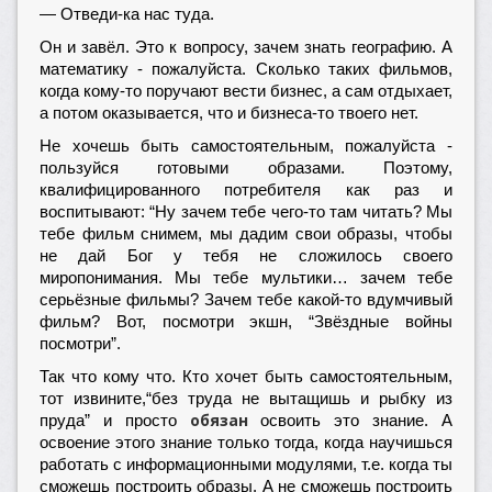
— Отведи-ка нас туда.
Он и завёл. Это к вопросу, зачем знать географию. А
математику - пожалуйста. Сколько таких фильмов,
когда кому-то поручают вести бизнес, а сам отдыхает,
а потом оказывается, что и бизнеса-то твоего нет.
Не хочешь быть самостоятельным, пожалуйста -
пользуйся готовыми образами. Поэтому,
квалифицированного потребителя как раз и
воспитывают: “Ну зачем тебе чего-то там читать? Мы
тебе фильм снимем, мы дадим свои образы, чтобы
не дай Бог у тебя не сложилось своего
миропонимания. Мы тебе мультики… зачем тебе
серьёзные фильмы? Зачем тебе какой-то вдумчивый
фильм? Вот, посмотри экшн, “Звёздные войны
посмотри”.
Так что кому что. Кто хочет быть самостоятельным,
тот извините,“без труда не вытащишь и рыбку из
обязан
пруда” и просто
освоить это знание. А
освоение этого знание только тогда, когда научишься
работать с информационными модулями, т.е. когда ты
сможешь построить образы. А не сможешь построить