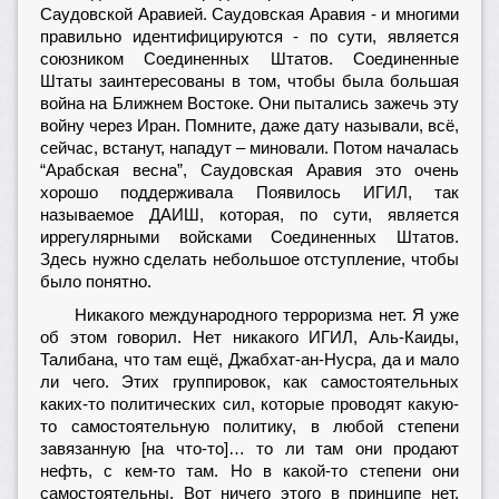
Саудовской Аравией. Саудовская Аравия - и многими
правильно идентифицируются - по сути, является
союзником Соединенных Штатов. Соединенные
Штаты заинтересованы в том, чтобы была большая
война на Ближнем Востоке. Они пытались зажечь эту
войну через Иран. Помните, даже дату называли, всё,
сейчас, встанут, нападут – миновали. Потом началась
“Арабская весна”, Саудовская Аравия это очень
хорошо поддерживала Появилось ИГИЛ, так
называемое ДАИШ, которая, по сути, является
иррегулярными войсками Соединенных Штатов.
Здесь нужно сделать небольшое отступление, чтобы
было понятно.
Никакого международного терроризма нет. Я уже
об этом говорил. Нет никакого ИГИЛ, Аль-Каиды,
Талибана, что там ещё, Джабхат-ан-Нусра, да и мало
ли чего. Этих группировок, как самостоятельных
каких-то политических сил, которые проводят какую-
то самостоятельную политику, в любой степени
завязанную [на что-то]… то ли там они продают
нефть, с кем-то там. Но в какой-то степени они
самостоятельны. Вот ничего этого в принципе нет.