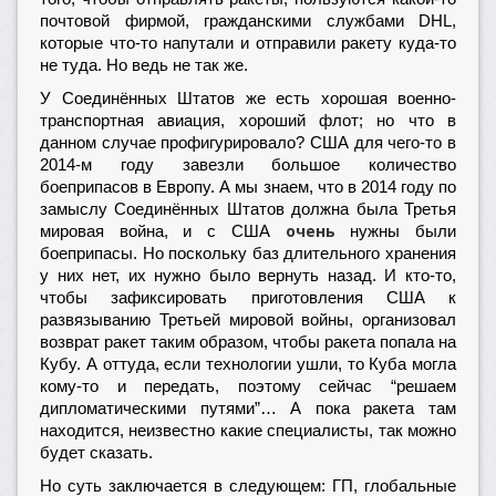
почтовой фирмой, гражданскими службами DHL,
которые что-то напутали и отправили ракету куда-то
не туда. Но ведь не так же.
У Соединённых Штатов же есть хорошая военно-
транспортная авиация, хороший флот; но что в
данном случае профигурировало? США для чего-то в
2014-м году завезли большое количество
боеприпасов в Европу. А мы знаем, что в 2014 году по
замыслу Соединённых Штатов должна была Третья
очень
мировая война, и с США
нужны были
боеприпасы. Но поскольку баз длительного хранения
у них нет, их нужно было вернуть назад. И кто-то,
чтобы зафиксировать приготовления США к
развязыванию Третьей мировой войны, организовал
возврат ракет таким образом, чтобы ракета попала на
Кубу. А оттуда, если технологии ушли, то Куба могла
кому-то и передать, поэтому сейчас “решаем
дипломатическими путями”… А пока ракета там
находится, неизвестно какие специалисты, так можно
будет сказать.
Но суть заключается в следующем: ГП, глобальные