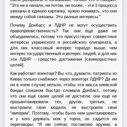
“Это ни в начале, ни потом, ни позже, - эти 3 процесса
увязаны в единую картинку, нужно понимать, что они
между собой связаны. Это разные интересы.”
Почему Донбасс и ЛДНР не могут осуществить
правопреемственность? Так они ещё даже не
объединились, потому что присутствуют совместные
интересы украинского и российского олигархата, а
для них классовый интерес гораздо выше, чем
интерес государственный и интерес людей, и для них
эти ЛДНР - средство достижения [своекорыстных
целей].
Как работает военторг? Вы что, думаете, патриоты из
Киева только снабжают через военторг ЛДНР? Да им
ни в коем случае нельзя, чтобы эта масса киевской
банды слишком быстро сломала Донбасс, потому
что они ещё своих целей не достигли, они ещё не
прошантажировали тех, других, третьих, не
выстроили свои модели, не выстроили свои
“империи”. Поэтому, чтобы было чем шантажировать
и у кого держать нож у горла, он садится на
переговоры: “Я им сейчас поставляю оружие, а