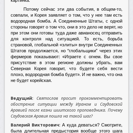
картинка.
Потому сейчас эти два события, в общем-то,
совпали, и Корея заявляет о том, что у нее там есть
водородная бомба. А Соединенные Штаты, с одной
стороны говорят о том что, они в это дело не верят, но
при этом они готовы туда даже авианосец отправить
для контроля над ситуацией. То есть, борьба
страновой, глобальной «элиты» внутри Соединенных
Штатов продолжается, но “глобальщики” через этих
фермеров показывают: «Играете с огнем. Вы свое
присутствие в этом регионе должны убрать, вам
Северная Корея говорит, что будете себя вести
плохо, водородная бомба будет». И не важно, что она
не будет корейская.
Ведущий:
Святослав просит прокомментировать
обострение ситуации между Ираном и Саудовской
Аравией после казни шиитского проповедника. Почему
Саудовская Аравия пошла на такой шаг?
Валерий Викторович:
А куда деваться? Смотрите,
была длительная предыстория вообще этого шага