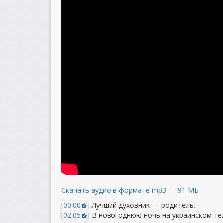
Скачать аудио в формате mp3 — 91 МБ
[
00:00
] Лучший духовник — родитель.
[
02:05
] В новогоднюю ночь на украинском т