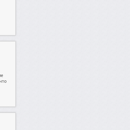
,
ие
 что