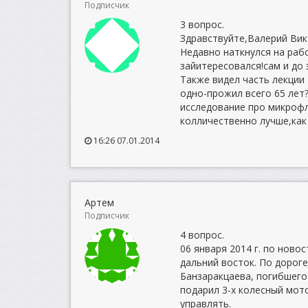
Подписчик
3 вопрос.
Здравствуйте,Валерий Вик
Недавно наткнулся на рабо
зайитересовался!сам и до
Также видел часть лекции
одно-прожил всего 65 лет?
исследование про микрофл
колличественно лучше,как
16:26 07.01.2014
Артем
Подписчик
4 вопрос.
06 января 2014 г. по нов
дальний восток. По дорог
Банзаракцаева, погибшего
подарил 3-х колесный мото
управлять.