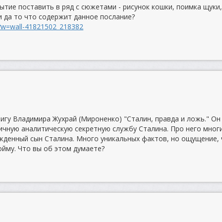
ытие поставить в ряд с сюжетами - рисунок кошки, поимка щуки
и да то что содержит данное послание?
b?w=wall-41821502_218382
игу Владимира Жухрай (Мироненко) "Сталин, правда и ложь." Он
личную аналитическую секретную службу Сталина. Про него мног
жденный сын Сталина. Много уникальных фактов, но ощущение,
пойму. Что вы об этом думаете?