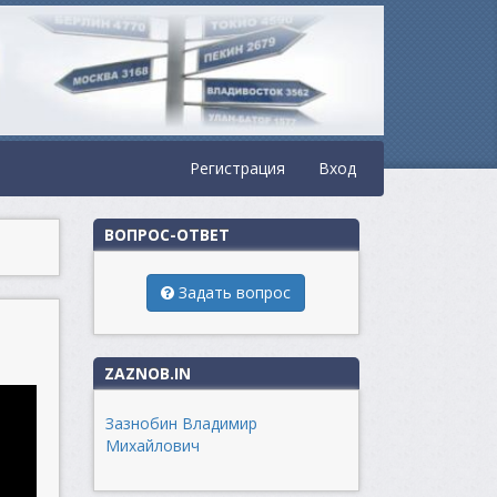
Регистрация
Вход
ВОПРОС-ОТВЕТ
Задать вопрос
ZAZNOB.IN
Зазнобин Владимир
Михайлович