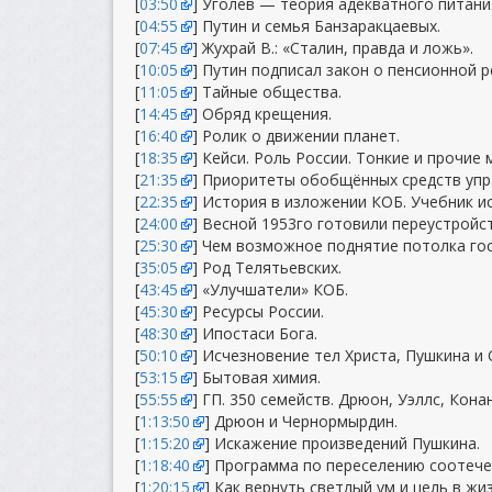
[
03:50
] Уголев — теория адекватного питани
[
04:55
] Путин и семья Банзаракцаевых.
[
07:45
] Жухрай В.: «Сталин, правда и ложь».
[
10:05
] Путин подписал закон о пенсионной 
[
11:05
] Тайные общества.
[
14:45
] Обряд крещения.
[
16:40
] Ролик о движении планет.
[
18:35
] Кейси. Роль России. Тонкие и прочие 
[
21:35
] Приоритеты обобщённых средств упр
[
22:35
] История в изложении КОБ. Учебник и
[
24:00
] Весной 1953го готовили переустройс
[
25:30
] Чем возможное поднятие потолка гос
[
35:05
] Род Телятьевских.
[
43:45
] «Улучшатели» КОБ.
[
45:30
] Ресурсы России.
[
48:30
] Ипостаси Бога.
[
50:10
] Исчезновение тел Христа, Пушкина и 
[
53:15
] Бытовая химия.
[
55:55
] ГП. 350 семейств. Дрюон, Уэллс, Кона
[
1:13:50
] Дрюон и Чернормырдин.
[
1:15:20
] Искажение произведений Пушкина.
[
1:18:40
] Программа по переселению соотече
[
1:20:15
] Как вернуть светлый ум и цель в жи