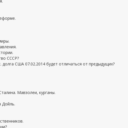
я.
реформе.
миры.
авления.
стории.
тво СССР?
. долга США 07.02.2014 будет отличаться от предыдущих?
Сталина. Мавзолеи, курганы.
н Дойль.
ственников.
зни?