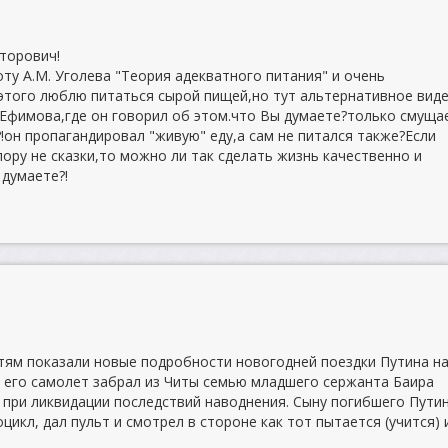
торович!
ту А.М. Уголева "Теория адекватного питания" и очень
 этого люблю питаться сырой пищей,но тут альтернативное виде
 Ефимова,где он говорил об этом.что Вы думаете?только смуща
!он пропагандировал "живую" еду,а сам не питался также?Если
ору не сказки,то можно ли так сделать жизнь качественно и
 думаете?!
остям показали новые подробности новогодней поездки Путина н
е его самолет забрал из Читы семью младшего сержанта Баира
 при ликвидации последствий наводнения. Сыну погибшего Пути
цикл, дал пульт и смотрел в стороне как тот пытается (учится) 