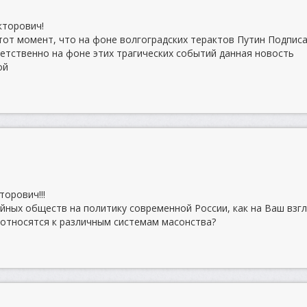
кторович!
тот момент, что на фоне волгоградских терактов Путин Подпис
ветственно на фоне этих трагических событий данная новость
ой
орович!!!
айных обществ на политику современной России, как на Ваш взг
в относятся к различным системам масонства?