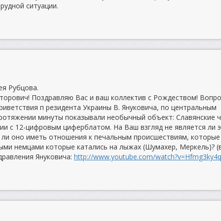
рудной ситуации.
ея Рубцова.
торович! Поздравляю Вас и ваш коллектив с Рождеством! Вопро
риветствия п резидента Украины В. Януковича, по центральным
протяжении минуты показывали необычный объект: Славянские 
нии с 12-цифровым циферблатом. На Ваш взгляд не является ли 
 ли оно иметь отношения к печальным происшествиям, которые
ными немцами которые катались на лыжах (Шумахер, Меркель)? (
дравления Януковича:
http://www.youtube.com/watch?v=Hfmg3ky4q