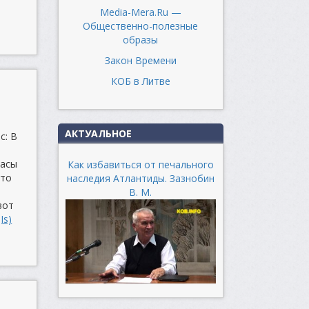
Media-Mera.Ru —
Общественно-полезные
образы
Закон Времени
КОБ в Литве
АКТУАЛЬНОЕ
с: В
часы
Как избавиться от печального
это
наследия Атлантиды. Зазнобин
В. М.
вот
Is)