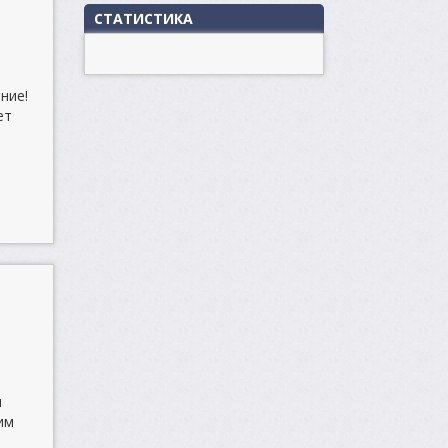
СТАТИСТИКА
ние!
ет
а
н
им