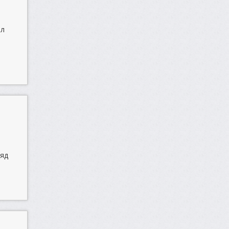
ал
ляд