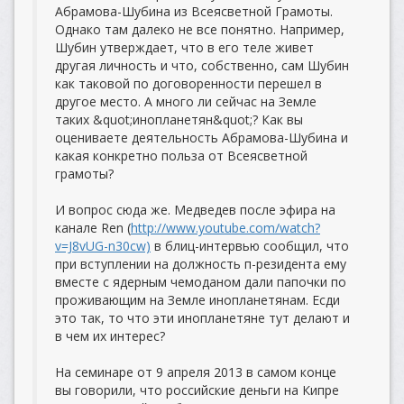
Абрамова-Шубина из Всеясветной Грамоты.
Однако там далеко не все понятно. Например,
Шубин утверждает, что в его теле живет
другая личность и что, собственно, сам Шубин
как таковой по договоренности перешел в
другое место. А много ли сейчас на Земле
таких &quot;инопланетян&quot;? Как вы
оцениваете деятельность Абрамова-Шубина и
какая конкретно польза от Всеясветной
грамоты?
И вопрос сюда же. Медведев после эфира на
канале Ren (
http://www.youtube.com/watch?
v=J8vUG-n30cw)
в блиц-интервью сообщил, что
при вступлении на должность п-резидента ему
вместе с ядерным чемоданом дали папочки по
проживающим на Земле инопланетянам. Есди
это так, то что эти инопланетяне тут делают и
в чем их интерес?
На семинаре от 9 апреля 2013 в самом конце
вы говорили, что российские деньги на Кипре