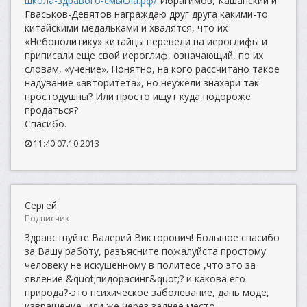
школа-здравого-смысла.рф/
Ибрагимов, Кашанский и
Гваськов-Девятов награждаю друг друга какими-то
китайскими медальками и хвалятся, что их
«Небополитику» китайцы перевели на иероглифы и
приписали еще свой иероглиф, означающий, по их
словам, «учение». Понятно, на кого рассчитано такое
надувание «авторитета», но неужели знахари так
простодушны? Или просто ищут куда подороже
продаться?
Спасибо.
11:40 07.10.2013
Сергей
Подписчик
Здравствуйте Валерий Викторович! Большое спасибо
за Вашу работу, разъясните пожалуйста простому
человеку не искушённому в политесе ,что это за
явление &quot;пидорасинг&quot;? и какова его
природа?-это психическое заболевание, дань моде,
извращение ,или же через заднее место