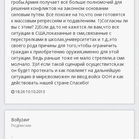
гробы.Армия получает всё больше полномочий для
решения конфликтов на законном основании
силовым путём. Всё похоже на то,что они готовятся
к массовым репрессиям и подавлениям. 1)Согласны ли
вы с этим? 2)Если да,то не кажется ли вам,что все
ситуации в США,показанные в сми,связанные с
перестрелками в школах,университетах и т.д.,это
своего рода причины для того,чтобы ограничить
граждан к приобретению оружия,именно для этой
ситуации. Ведь раньше тоже не мало стреляли,а сми
молчало. 3)И если такой сценарий осуществится,как
он будет протекать и как повлияет на дальнейшую
ситуацию в мире;возможен ли ввод войск ООН и как
действовать нашей стране.Спасибо!
18:26 10.10.2013
Bollyzavr
Подписчик