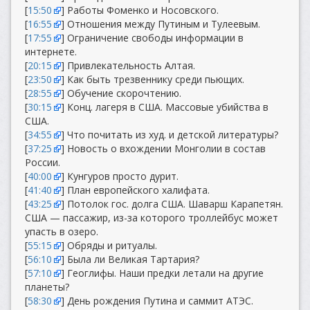
[
15:50
] Работы Фоменко и Носовского.
[
16:55
] Отношения между Путиным и Тулеевым.
[
17:55
] Ограничение свободы информации в
интернете.
[
20:15
] Привлекательность Алтая.
[
23:50
] Как быть трезвеннику среди пьющих.
[
28:55
] Обучение скорочтению.
[
30:15
] Конц. лагеря в США. Массовые убийства в
США.
[
34:55
] Что почитать из худ. и детской литературы?
[
37:25
] Новость о вхождении Монголии в состав
России.
[
40:00
] Кунгуров просто дурит.
[
41:40
] План европейского халифата.
[
43:25
] Потолок гос. долга США. Шаварш Карапетян.
США — пассажир, из-за которого троллейбус может
упасть в озеро.
[
55:15
] Обряды и ритуалы.
[
56:10
] Была ли Великая Тартария?
[
57:10
] Геоглифы. Наши предки летали на другие
планеты?
[
58:30
] День рождения Путина и саммит АТЭС.