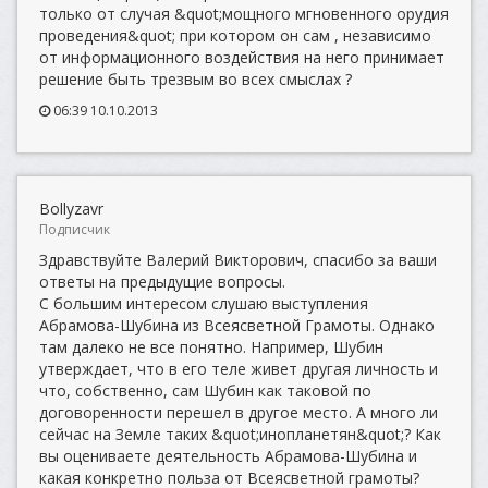
только от случая &quot;мощного мгновенного орудия
проведения&quot; при котором он сам , независимо
от информационного воздействия на него принимает
решение быть трезвым во всех смыслах ?
06:39 10.10.2013
Bollyzavr
Подписчик
Здравствуйте Валерий Викторович, спасибо за ваши
ответы на предыдущие вопросы.
С большим интересом слушаю выступления
Абрамова-Шубина из Всеясветной Грамоты. Однако
там далеко не все понятно. Например, Шубин
утверждает, что в его теле живет другая личность и
что, собственно, сам Шубин как таковой по
договоренности перешел в другое место. А много ли
сейчас на Земле таких &quot;инопланетян&quot;? Как
вы оцениваете деятельность Абрамова-Шубина и
какая конкретно польза от Всеясветной грамоты?