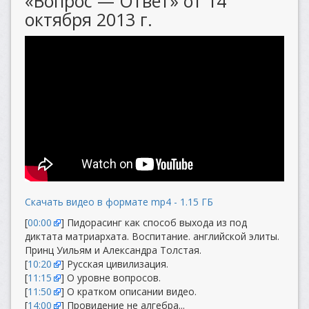
«Вопрос — Ответ» от 14
октября 2013 г.
Скачать видео в формате mp4 - 1.15 ГБ
[
00:00
] Пидорасинг как способ выхода из под
диктата матриархата. Воспитание. английской элиты.
Принц Уильям и Александра Толстая.
[
10:20
] Русская цивилизация.
[
11:15
] О уровне вопросов.
[
11:50
] О кратком описании видео.
[
14:00
] Провидение не алгебра...