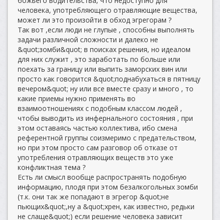
божьего водительства, что недоступно для
человека, употребляющего отравляющие вещества,
может ли это произойти в обход эгрегорам ?
Так вот ,если люди не глупые , способны выполнять
задачи различной сложности и далеко не
&quot;зомби&quot; в поисках решения, но идеалом
для них служит , это заработать по больше или
поехать за границу или выпить заморских вин или
просто как говорится &quot;поднабухаться в пятницу
вечером&quot; ну или все вместе сразу и много , то
какие приемы нужно применять во
взаимоотношениях с подобным классом людей ,
чтобы выводить из инфернального состояния , при
этом оставаясь частью коллектива, ибо смена
референтной группы соизмеримо с предательством,
но при этом просто сам разговор об отказе от
употребления отравляющих веществ это уже
конфликтная тема ?
Есть ли смысл вообще распространять подобную
информацию, плодя при этом безалкогольных зомби
(т.к. они так же попадают в эгрегор &quot;не
пьющих&quot;,ну а &quot;хрен, как известно, редьки
не слаще&quot;) если решение человека зависит