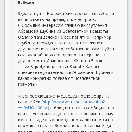
Bollyzavr
Здравствуйте Валерий Викторович, спасибо за
ваши ответы на предыдущие вопросы.
С большим интересом слушаю выступления
Абрамова-Шубина из Всеясветной Грамоты.
Однако там далеко не все понятно. Например,
Шубин утверждает, что в его теле живет
другая личность и что, собственно, сам Шубин
как таковой по договоренности перешел в
другое место. А много ли сейчас на Земле
таких &quot;инопланетян&quot;? Как вы
оцениваете деятельность Абрамова-Шубина и
какая конкретно польза от Всеясветной
грамоты?
И вопрос сюда же. Медведев после эфира на
канале Ren (
http://www.youtube.com/watch?
v=J8vUG-n30cw)
в блиц-интервью сообщил, что
при вступлении на должность п-резидента ему
вместе с ядерным чемоданом дали папочки по
проживающим на Земле инопланетянам. Есди
это так, то что эти инопланетяне тут делают и