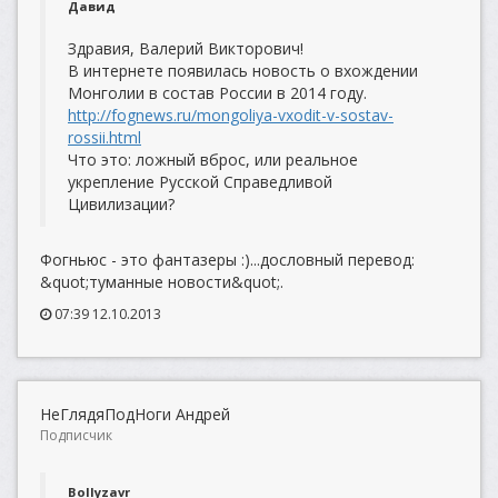
Давид
Здравия, Валерий Викторович!
В интернете появилась новость о вхождении
Монголии в состав России в 2014 году.
http://fognews.ru/mongoliya-vxodit-v-sostav-
rossii.html
Что это: ложный вброс, или реальное
укрепление Русской Справедливой
Цивилизации?
Фогньюс - это фантазеры :)...дословный перевод:
&quot;туманные новости&quot;.
07:39 12.10.2013
НеГлядяПодНоги Андрей
Подписчик
Bollyzavr