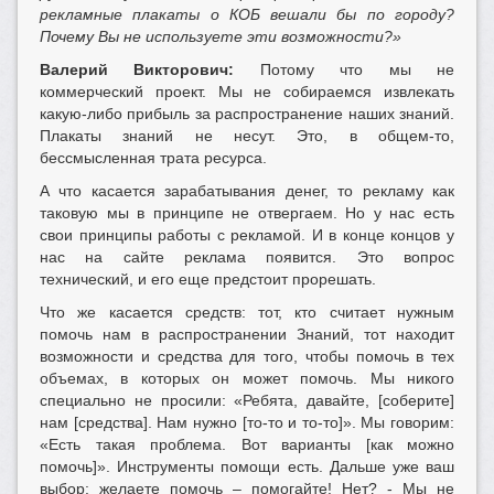
рекламные плакаты о КОБ вешали бы по городу?
Почему Вы не используете эти возможности?»
Валерий Викторович:
Потому что мы не
коммерческий проект. Мы не собираемся извлекать
какую-либо прибыль за распространение наших знаний.
Плакаты знаний не несут. Это, в общем-то,
бессмысленная трата ресурса.
А что касается зарабатывания денег, то рекламу как
таковую мы в принципе не отвергаем. Но у нас есть
свои принципы работы с рекламой. И в конце концов у
нас на сайте реклама появится. Это вопрос
технический, и его еще предстоит прорешать.
Что же касается средств: тот, кто считает нужным
помочь нам в распространении Знаний, тот находит
возможности и средства для того, чтобы помочь в тех
объемах, в которых он может помочь. Мы никого
специально не просили: «Ребята, давайте, [соберите]
нам [средства]. Нам нужно [то-то и то-то]». Мы говорим:
«Есть такая проблема. Вот варианты [как можно
помочь]». Инструменты помощи есть. Дальше уже ваш
выбор: желаете помочь – помогайте! Нет? - Мы не