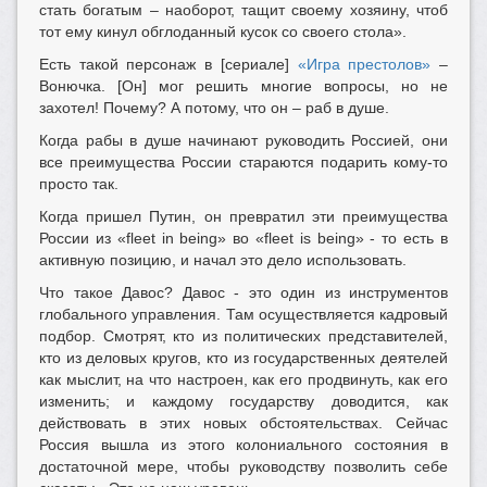
стать богатым – наоборот, тащит своему хозяину, чтоб
тот ему кинул обглоданный кусок со своего стола».
Есть такой персонаж в [сериале]
«Игра престолов»
–
Вонючка. [Он] мог решить многие вопросы, но не
захотел! Почему? А потому, что он – раб в душе.
Когда рабы в душе начинают руководить Россией, они
все преимущества России стараются подарить кому-то
просто так.
Когда пришел Путин, он превратил эти преимущества
России из «fleet in being» во «fleet is being» - то есть в
активную позицию, и начал это дело использовать.
Что такое Давос? Давос - это один из инструментов
глобального управления. Там осуществляется кадровый
подбор. Смотрят, кто из политических представителей,
кто из деловых кругов, кто из государственных деятелей
как мыслит, на что настроен, как его продвинуть, как его
изменить; и каждому государству доводится, как
действовать в этих новых обстоятельствах. Сейчас
Россия вышла из этого колониального состояния в
достаточной мере, чтобы руководству позволить себе