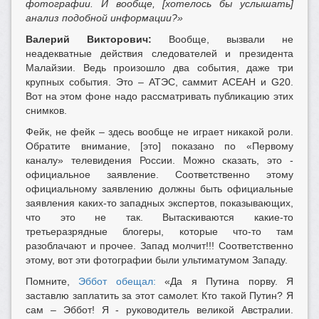
фотографии. И вообще, [хотелось бы услышать]
анализ подобной информации?»
Валерий Викторович:
Вообще, вызвали не
неадекватные действия следователей и президента
Малайзии. Ведь произошло два события, даже три
крупных события. Это – АТЭС, саммит АСЕАН и G20.
Вот на этом фоне надо рассматривать публикацию этих
снимков.
Фейк, не фейк – здесь вообще не играет никакой роли.
Обратите внимание, [это] показано по «Первому
каналу» телевидения России. Можно сказать, это -
официальное заявление. Соответственно этому
официальному заявлению должны быть официальные
заявления каких-то западных экспертов, показывающих,
что это не так. Вытаскиваются какие-то
третьеразрядные блогеры, которые что-то там
разоблачают и прочее. Запад молчит!!! Соответственно
этому, вот эти фотографии были ультиматумом Западу.
Помните,
Эббот обещал:
«Да я Путина порву. Я
заставлю заплатить за этот самолет. Кто такой Путин? Я
сам – Эббот! Я - руководитель великой Австралии.