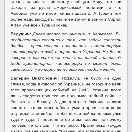
страны начинают понемногу сообщать миру, что они
выходят из русла американской политики, и что
Америка уже не имеет силы надавить. А Турции тем
более надо выходить, иначе её втянут в войну в Сирии.
А там уже всё - Турции конец.
Ведущий:
Далее вопрос от Антона из Харькова: «Вы
неоднократно говорили о том, что задача киевской
банды – организовать полноценную гуманитарную
катастрофу на всей территории Украины. Но Вы не
говорите, какова же конечная цель такой политики?
Ведь гуманитарная катастрофа не может быть
самоцелью, у которой нет никакого продолжения».
Валерий Викторович:
Пожалуй, не было ни одно
случая, когда я говорил об Украине, и не говорил о цели
всех происходящих событий на [ней]. Украина всего
лишь средство принесения полномасштабной войны в
Россию и в Европу. А для этого на Украине должна
состояться полномасштабная гуманитарная катастрофа
и гражданская война, чтобы пожар войны перекинулся
туда и туда. Я постоянно об этом говорю, но почему
человек не слышал - я не знаю. Практически каждое
видео, где мы касались Украины, эти аспекты в той или