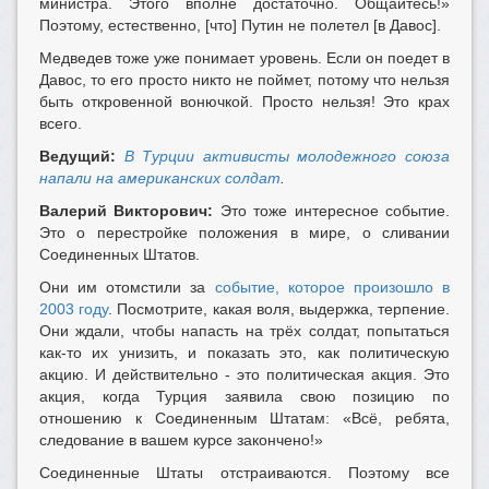
министра. Этого вполне достаточно. Общайтесь!»
Поэтому, естественно, [что] Путин не полетел [в Давос].
Медведев тоже уже понимает уровень. Если он поедет в
Давос, то его просто никто не поймет, потому что нельзя
быть откровенной вонючкой. Просто нельзя! Это крах
всего.
Ведущий:
В Турции активисты молодежного союза
напали на американских солдат
.
Валерий Викторович:
Это тоже интересное событие.
Это о перестройке положения в мире, о сливании
Соединенных Штатов.
Они им отомстили за
событие, которое произошло в
2003 году
. Посмотрите, какая воля, выдержка, терпение.
Они ждали, чтобы напасть на трёх солдат, попытаться
как-то их унизить, и показать это, как политическую
акцию. И действительно - это политическая акция. Это
акция, когда Турция заявила свою позицию по
отношению к Соединенным Штатам: «Всё, ребята,
следование в вашем курсе закончено!»
Соединенные Штаты отстраиваются. Поэтому все