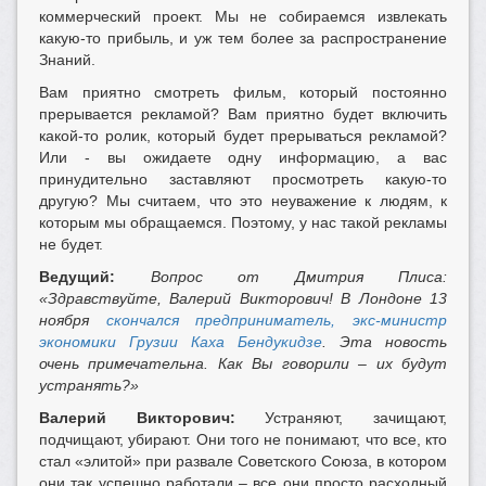
коммерческий проект. Мы не собираемся извлекать
какую-то прибыль, и уж тем более за распространение
Знаний.
Вам приятно смотреть фильм, который постоянно
прерывается рекламой? Вам приятно будет включить
какой-то ролик, который будет прерываться рекламой?
Или - вы ожидаете одну информацию, а вас
принудительно заставляют просмотреть какую-то
другую? Мы считаем, что это неуважение к людям, к
которым мы обращаемся. Поэтому, у нас такой рекламы
не будет.
Ведущий:
Вопрос от Дмитрия Плиса:
«Здравствуйте, Валерий Викторович! В Лондоне 13
ноября
скончался предприниматель, экс-министр
экономики Грузии Каха Бендукидзе
. Эта новость
очень примечательна. Как Вы говорили – их будут
устранять?»
Валерий Викторович:
Устраняют, зачищают,
подчищают, убирают. Они того не понимают, что все, кто
стал «элитой» при развале Советского Союза, в котором
они так успешно работали – все они просто расходный