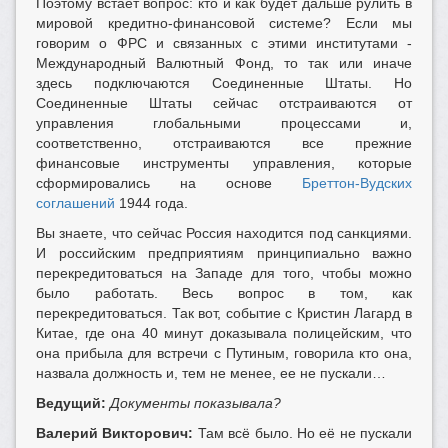
Поэтому встает вопрос: кто и как будет дальше рулить в
мировой кредитно-финансовой системе? Если мы
говорим о ФРС и связанных с этими институтами -
Международный Валютный Фонд, то так или иначе
здесь подключаются Соединенные Штаты. Но
Соединенные Штаты сейчас отстраиваются от
управления глобальными процессами и,
соответственно, отстраиваются все прежние
финансовые инструменты управления, которые
сформировались на основе
Бреттон-Вудских
соглашений
1944 года.
Вы знаете, что сейчас Россия находится под санкциями.
И российским предприятиям принципиально важно
перекредитоваться на Западе для того, чтобы можно
было работать. Весь вопрос в том, как
перекредитоваться. Так вот, событие с Кристин Лагард в
Китае, где она 40 минут доказывала полицейским, что
она прибыла для встречи с Путиным, говорила кто она,
назвала должность и, тем не менее, ее не пускали…
Ведущий:
Документы показывала?
Валерий Викторович:
Там всё было. Но её не пускали