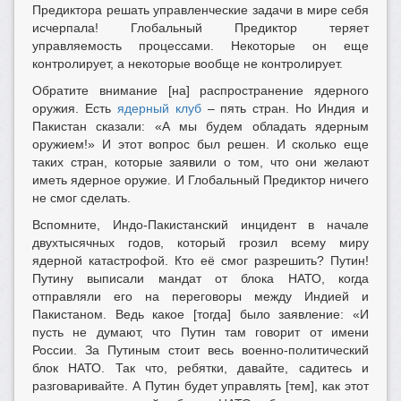
Предиктора решать управленческие задачи в мире себя
исчерпала! Глобальный Предиктор теряет
управляемость процессами. Некоторые он еще
контролирует, а некоторые вообще не контролирует.
Обратите внимание [на] распространение ядерного
оружия. Есть
ядерный клуб
– пять стран. Но Индия и
Пакистан сказали: «А мы будем обладать ядерным
оружием!» И этот вопрос был решен. И сколько еще
таких стран, которые заявили о том, что они желают
иметь ядерное оружие. И Глобальный Предиктор ничего
не смог сделать.
Вспомните, Индо-Пакистанский инцидент в начале
двухтысячных годов, который грозил всему миру
ядерной катастрофой. Кто её смог разрешить? Путин!
Путину выписали мандат от блока НАТО, когда
отправляли его на переговоры между Индией и
Пакистаном. Ведь какое [тогда] было заявление: «И
пусть не думают, что Путин там говорит от имени
России. За Путиным стоит весь военно-политический
блок НАТО. Так что, ребятки, давайте, садитесь и
разговаривайте. А Путин будет управлять [тем], как этот