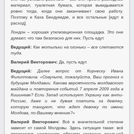
материал; туалетная бумага, которая выкидывается
ровно тогда, когда они заканчивают свою работу.
Поэтому и Каха Бендукидзе, и все остальные [идут в
расход].
Лондон – хорошая утилизационная площадка. Это они
думают, что там безопасно для них. Пусть едут.
Ведущий:
Как мотыльки на огоньки – все слетаются
туда.
Валерий Викторович:
Да, пусть едут.
Ведущий:
Далее вопрос от Корнеску Ивана
Филипповича: «Озвучьте, пожалуйста, Ваш прогноз о
будущем Молдавии. Какова вероятность молдавского
майдана и повторения событий 7 апреля 2009 года в
Кишиневе? Если Запад использует Украину как анти-
Россию, даже и не думая платить за девочку,
которую танцуют, что ждет девочку по имени
Молдова, по-Вашему мнению?»
Валерий Викторович:
Всё в значительной степени
зависит от самой Молдовы. Здесь ситуация такая: всё
происходит наилучшим образом согласно реальной