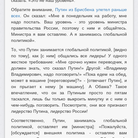
сказать: «Это не наш уровень».
Обратите внимание,
Путин из Брисбена улетел раньше
всех
. Он сказал: «Мне в понедельник на работу, мне
надо поспать. Ваш уровень - это уровень министра
правительства России, поэтому с ним и общайтесь.
Министра я вам оставляю. А я занимаюсь глобальной
политикой».
То, что Путин занимается глобальной политикой, [видно
по тому], как [с ним] общались все лидеры! У одного
жесткое требование: «Мне срочно нужен переводчик, я
должен знать, что сказал Путин!» Другой: «Владимир
Владимирович, надо поговорить!» «Пока едем на обед,
может в машине [переговорим]?» - [отвечает Путин], и
он прыгает к нему [в машину]. А Обама? Такое
впечатление, что он за Путиным просто по пятам
таскался, лишь бы только выкроить минутку и с ним о
чем-нибудь поговорить. Посмотрите, они все признают
лидерство Путина, лидерство России!
Соответственно, Путин, занимаясь глобальной
политикой, оставляет им [министра]: «Пожалуйста,
[обсуждается] внешняя политика - оставляю вам