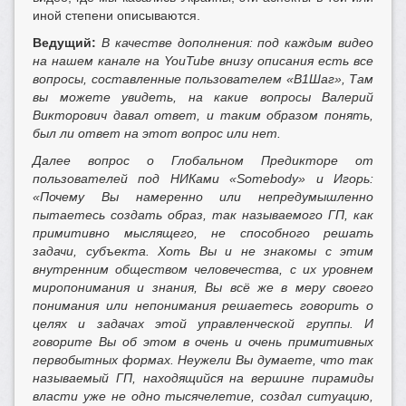
иной степени описываются.
Ведущий:
В качестве дополнения: под каждым видео
на нашем канале на
YouTube внизу описания есть все
вопросы, составленные пользователем «В1Шаг», Там
вы можете увидеть, на какие вопросы Валерий
Викторович давал ответ, и таким образом понять,
был ли ответ на этот вопрос или нет.
Далее вопрос о Глобальном Предикторе от
пользователей под НИКами «
Somebody» и Игорь:
«Почему Вы намеренно или непредумышленно
пытаетесь создать образ, так называемого ГП, как
примитивно мыслящего, не способного решать
задачи, субъекта. Хоть Вы и не знакомы с этим
внутренним обществом человечества, с их уровнем
миропонимания и знания, Вы всё же в меру своего
понимания или непонимания решаетесь говорить о
целях и задачах этой управленческой группы. И
говорите Вы об этом в очень и очень примитивных
первобытных формах. Неужели Вы думаете, что так
называемый ГП, находящийся на вершине пирамиды
власти уже не одно тысячелетие, создал ситуацию,