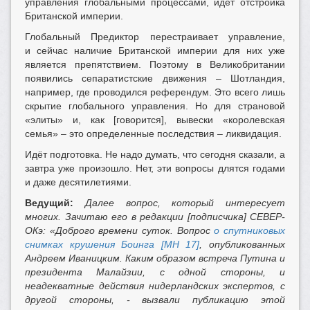
управления глобальными процессами, идёт отстройка
Британской империи.
Глобальный Предиктор перестраивает управление,
и сейчас наличие Британской империи для них уже
является препятствием. Поэтому в Великобритании
появились сепаратистские движения – Шотландия,
например, где проводился референдум. Это всего лишь
скрытие глобального управления. Но для страновой
«элиты» и, как [говорится], вывески «королевская
семья» – это определенные последствия – ликвидация.
Идёт подготовка. Не надо думать, что сегодня сказали, а
завтра уже произошло. Нет, эти вопросы длятся годами
и даже десятилетиями.
Ведущий:
Далее вопрос, который интересует
многих. Зачитаю его в редакции [подписчика] СЕВЕР-
ОКэ: «Доброго времени суток. Вопрос
о спутниковых
снимках крушения Боинга [МН 17]
,
опубликованных
Андреем Иваницким. Каким образом встреча Путина и
президента Малайзии, с одной стороны, и
неадекватные действия нидерландских экспертов, с
другой стороны, - вызвали публикацию этой