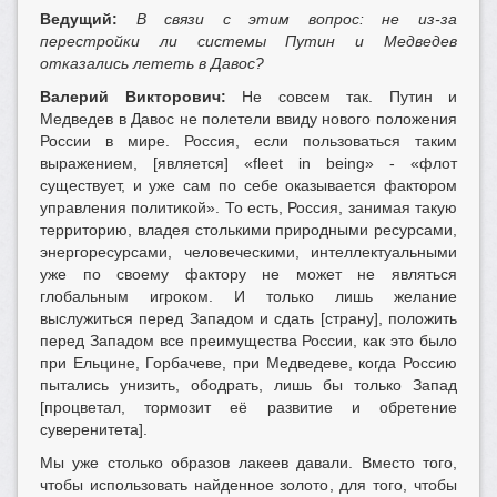
Ведущий:
В связи с этим вопрос: не из-за
перестройки ли системы Путин и Медведев
отказались лететь в Давос?
Валерий Викторович:
Не совсем так. Путин и
Медведев в Давос не полетели ввиду нового положения
России в мире. Россия, если пользоваться таким
выражением, [является] «fleet in being» - «флот
существует, и уже сам по себе оказывается фактором
управления политикой». То есть, Россия, занимая такую
территорию, владея столькими природными ресурсами,
энергоресурсами, человеческими, интеллектуальными
уже по своему фактору не может не являться
глобальным игроком. И только лишь желание
выслужиться перед Западом и сдать [страну], положить
перед Западом все преимущества России, как это было
при Ельцине, Горбачеве, при Медведеве, когда Россию
пытались унизить, ободрать, лишь бы только Запад
[процветал, тормозит её развитие и обретение
суверенитета].
Мы уже столько образов лакеев давали. Вместо того,
чтобы использовать найденное золото, для того, чтобы