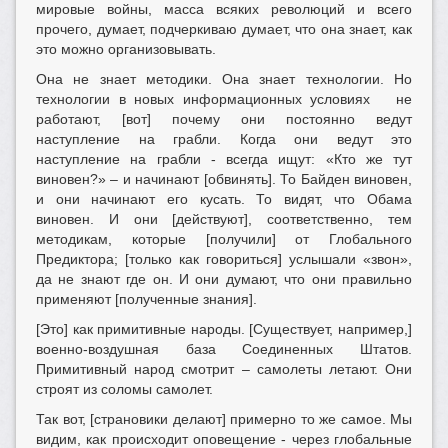
мировые войны, масса всяких революций и всего
прочего, думает, подчеркиваю думает, что она знает, как
это можно организовывать.
Она не знает методики. Она знает технологии. Но
технологии в новых информационных условиях не
работают, [вот] почему они постоянно ведут
наступление на грабли. Когда они ведут это
наступление на грабли - всегда ищут: «Кто же тут
виновен?» – и начинают [обвинять]. То Байден виновен,
и они начинают его кусать. То видят, что Обама
виновен. И они [действуют], соответственно, тем
методикам, которые [получили] от Глобального
Предиктора; [только как говориться] услышали «звон»,
да не знают где он. И они думают, что они правильно
применяют [полученные знания].
[Это] как примитивные народы. [Существует, например,]
военно-воздушная база Соединенных Штатов.
Примитивный народ смотрит – самолеты летают. Они
строят из соломы самолет.
Так вот, [страновики делают] примерно то же самое. Мы
видим, как происходит оповещение - через глобальные