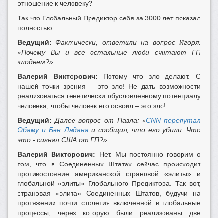
отношение к человеку?
Так что Глобальный Предиктор себя за 3000 лет показал
полностью.
Ведущий:
Фактически, ответили на вопрос Игоря:
«Почему Вы и все остальные люди считают ГП
злодеем?»
Валерий Викторович:
Потому что зло делают. С
нашей точки зрения – это зло! Не дать возможности
реализоваться генетически обусловленному потенциалу
человека, чтобы человек его освоил – это зло!
Ведущий:
Далее вопрос от Павла: «
CNN перепутал
Обаму и Бен Ладана
и сообщил, что его убили. Что
это - сигнал США от ГП?»
Валерий Викторович:
Нет. Мы постоянно говорим о
том, что в Соединенных Штатах сейчас происходит
противостояние американской страновой «элиты» и
глобальной «элиты» Глобального Предиктора. Так вот,
страновая «элита» Соединенных Штатов, будучи на
протяжении почти столетия включенной в глобальные
процессы, через которую были реализованы две