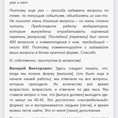
уже и нет.
Поэтому еще раз – просьба задавать вопросы по
теме, по текущим событиям, объединять их как-то.
Не пишите очень длинные вопросы – их очень сложно
читать. Представьте работу модераторов,
которые вынуждены отрабатывать огромный
перечень [вопросов]. Последний [перечень] был около
400 вопросов и комментариев к ним, предыдущий –
около 600. Поэтому, комментируйте и задавайте
ваши вопросы в более краткой форме. Спасибо.
И, собственно, приступим [к вопросам].
Валерий Викторович:
Здесь следует сказать, что,
когда мы искали форму [выпуска], (это было еще в
начале нашей работы), мы отвечали на все вопросы,
которые приходили. Их количество всё время
возрастало, возрастало, и отвечали по два часа. Мы
ставили вопрос о том, что [выпуск должен] выходить где-
то минут на 40-45. Это достаточно «смотрибельный»
формат, он и воспринимается людьми [легче], и время
можно легче найти. Это от меня [такое] дополнение.