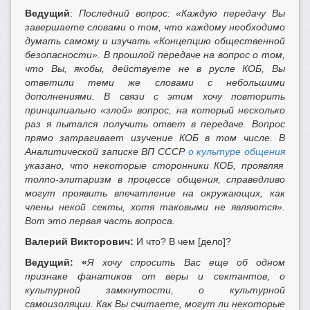
Ведущий
:
Последний вопрос: «Каждую передачу Вы
завершаете словами о том, что каждому необходимо
думать самому и изучать «Концепцию общественной
безопасности». В прошлой передаче на вопрос о том,
что Вы, якобы, действуете не в русле КОБ, Вы
ответили теми же словами с небольшими
дополнениями. В связи с этим хочу повторить
принципиально «злой» вопрос, на который несколько
раз я пытался получить ответ в передаче. Вопрос
прямо затрагивает изучение КОБ в том числе. В
Аналитической записке ВП СССР
о культуре общения
указано, что некоторые сторонники КОБ, проявляя
толпо-элитаризм в процессе общения, справедливо
могут проявить впечатление на окружающих, как
члены некой секты, хотя таковыми не являются».
Вот это первая часть вопроса.
Валерий Викторович:
И что? В чем [дело]?
Ведущий: «
Я хочу спросить Вас еще об одном
признаке фанатиков от веры и сектантов, о
культурной замкнутости, о культурной
самоизоляции. Как Вы считаете, могут ли некоторые