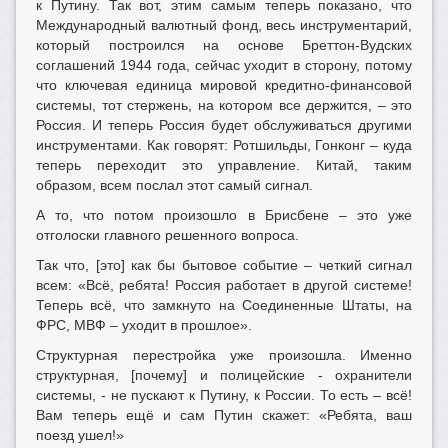
к Путину. Так вот, этим самым теперь показано, что
Международный валютный фонд, весь инструментарий,
который построился на основе Бреттон-Вудских
соглашений 1944 года, сейчас уходит в сторону, потому
что ключевая единица мировой кредитно-финансовой
системы, тот стержень, на котором все держится, – это
Россия. И теперь Россия будет обслуживаться другими
инструментами. Как говорят: Ротшильды, Гонконг – куда
теперь переходит это управление. Китай, таким
образом, всем послал этот самый сигнал.
А то, что потом произошло в Брисбене – это уже
отголоски главного решенного вопроса.
Так что, [это] как бы бытовое событие – четкий сигнал
всем: «Всё, ребята! Россия работает в другой системе!
Теперь всё, что замкнуто на Соединенные Штаты, на
ФРС, МВФ – уходит в прошлое».
Структурная перестройка уже произошла. Именно
структурная, [почему] и полицейские - охранители
системы, - не пускают к Путину, к России. То есть – всё!
Вам теперь ещё и сам Путин скажет: «Ребята, ваш
поезд ушел!»