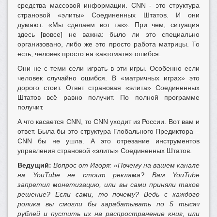
средства массовой информации. CNN - это структура
страновой «элиты» Соединенных Штатов. И они
думают: «Мы сделаем вот так». При чем, ситуация
здесь [вовсе] не важна: было ли это специально
организовано, либо же это просто работа матрицы. То
есть, человек просто на «автомате» ошибся.
Они не с теми сели играть в эти игры. Особенно если
человек случайно ошибся. В «матричных играх» это
дорого стоит. Ответ страновая «элита» Соединенных
Штатов всё равно получит. По полной программе
получит.
А что касается CNN, то CNN уходит из России. Вот вам и
ответ. Была бы это структура Глобального Предиктора –
CNN бы не ушла. А это отрезание инструментов
управления страновой «элиты» Соединенных Штатов.
Ведущий:
Вопрос от Игоря: «Почему на вашем канале
на
YouTube не стоит реклама? Вам
YouTube
запретил монетизацию, или вы сами приняли такое
решение? Если сами, то почему? Ведь с каждого
ролика вы смогли бы зарабатывать по 5 тысяч
рублей и пустить их на распространение книг, или