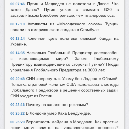
Путин и Медведев не полетели в Давос. Что
00:07:46
такое Давос? Путин уехал с саммита G20 в
австралийском Брисбене раньше, чем планировалось.
Активисты из «Молодежного союза» Турции
00:12:10
напали на американского солдата в Стамбуле.
Конечная цель политики киевской банды на
00:13:14
Украине.
Насколько Глобальный Предиктор дееспособен
00:14:35
в изменяющемся мире? Зачем Глобальному
Предиктору взаимодействие со стороны Путина? Плоды
управления Глобального Предиктора за 3000 лет.
CNN «перепутал» Усаму бен Ладена с Обамой.
00:20:48
Попытка страновой «элиты» США использовать методы
Глобального Предиктора в решении собственных задач.
CNN уходит из России.
Почему на канале нет рекламы?
00:23:16
В Лондоне умер Каха Бендукидзе.
00:25:22
Вероятность майдана в Молдавии. Как простые
00:26:20
люди могут влиять на управленческие процессы?