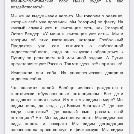
военно-политический блок НАТО будет на вас
воздействовать!»
Мы же не выдумываем чего-то. Мы говорим о реалиях,
которые себя уже проявили. Мы [говорим] по факту. На
каждый случай уже и квитанция есть, как [говорил]
Остап Бендер: «У меня и квитанция уже есть». Мы и
говорим об этих квитанциях, которые Глобальный
Предиктор уже сам выписал о собственной
недееспособности, когда он вынужден обращаться к
Путину за решением той или иной задачи. А Путин
представляет уже Россию. Так что здесь всё нормально!
Исчерпали они себя. Их управленческая доктрина
недееспособна.
Что касается целей. Вообще человек рождается с
генетически обусловленным потенциалом. Все дети
рождаются гениальными. И что ж мы видим в мире? Мы
видим тишь, да гладь, да Божью Благодать? Где все
люди счастливы? Где каждый смог развить свой
потенциал? Нет. Мы видим преступность. Мы видим все
виды порока и разврата. Мы видим деградацию
человечества нравственную и физическую. Мы видим