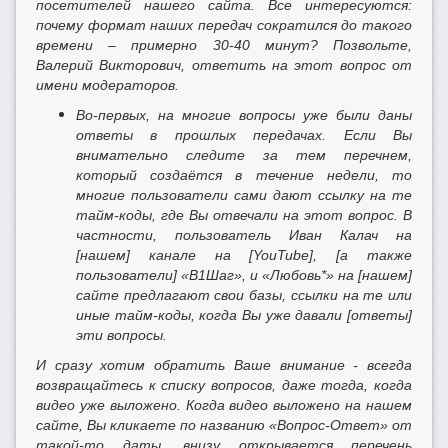
посетителей нашего сайта. Все интересуются:
почему формат наших передач сократился до такого
времени – примерно 30-40 минут? Позвольте,
Валерий Викторович, ответить на этот вопрос от
имени модераторов.
Во-первых, на многие вопросы уже были даны
ответы в прошлых передачах. Если Вы
внимательно следите за тем перечнем,
который создаётся в течение недели, то
многие пользователи сами дают ссылку на те
тайм-коды, где Вы отвечали на этот вопрос. В
частности, пользователь Иван Калач на
[нашем] канале на [
YouTube], [а также
пользователи] «В1Шаг», и «Любовь*» на [нашем]
сайте предлагают свои базы, ссылки на те или
иные тайм-коды, когда Вы уже давали [ответы]
эти вопросы.
И сразу хотим обратить Ваше внимание - всегда
возвращайтесь к списку вопросов, даже тогда, когда
видео уже выложено. Когда видео выложено на нашем
сайте, Вы кликаете по названию «Вопрос-Ответ» от
такой-то даты, внизу открывается перечень