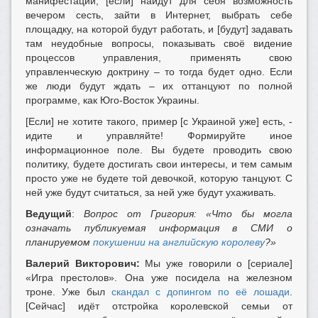
манифестации, [если] найдут для себя возможность
вечером сесть, зайти в Интернет, выбрать себе
площадку, на которой будут работать, и [будут] задавать
там неудобные вопросы, показывать своё видение
процессов управления, применять свою
управленческую доктрину – то тогда будет одно. Если
же люди будут ждать – их оттанцуют по полной
программе, как Юго-Восток Украины.
[Если] не хотите такого, пример [с Украиной уже] есть, -
идите и управляйте! Формируйте иное
информационное поле. Вы будете проводить свою
политику, будете достигать свои интересы, и тем самым
просто уже не будете той девочкой, которую танцуют. С
ней уже будут считаться, за ней уже будут ухаживать.
Ведущий
:
Вопрос от Григория: «Что бы могла
означать публикуемая информация в СМИ о
планируемом
покушении на английскую королеву
?»
Валерий Викторович:
Мы уже говорили о [сериале]
«Игра престолов». Она уже посидела на железном
троне. Уже был
скандал с допингом по её лошади
.
[Сейчас] идёт отстройка королевской семьи от