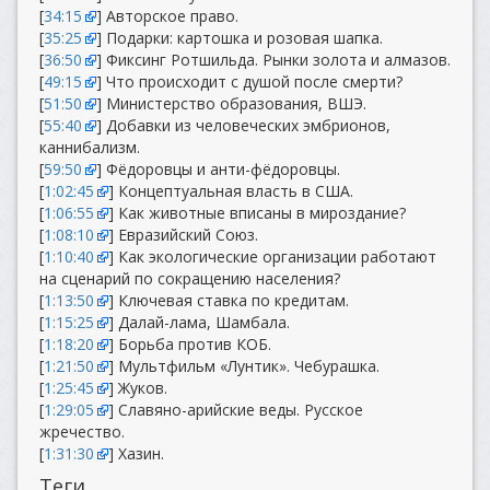
[
34:15
] Авторское право.
[
35:25
] Подарки: картошка и розовая шапка.
[
36:50
] Фиксинг Ротшильда. Рынки золота и алмазов.
[
49:15
] Что происходит с душой после смерти?
[
51:50
] Министерство образования, ВШЭ.
[
55:40
] Добавки из человеческих эмбрионов,
каннибализм.
[
59:50
] Фёдоровцы и анти-фёдоровцы.
[
1:02:45
] Концептуальная власть в США.
[
1:06:55
] Как животные вписаны в мироздание?
[
1:08:10
] Евразийский Союз.
[
1:10:40
] Как экологические организации работают
на сценарий по сокращению населения?
[
1:13:50
] Ключевая ставка по кредитам.
[
1:15:25
] Далай-лама, Шамбала.
[
1:18:20
] Борьба против КОБ.
[
1:21:50
] Мультфильм «Лунтик». Чебурашка.
[
1:25:45
] Жуков.
[
1:29:05
] Славяно-арийские веды. Русское
жречество.
[
1:31:30
] Хазин.
Теги