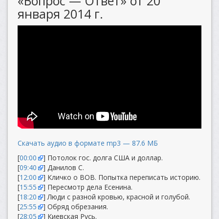
«Вопрос — Ответ» от 20
января 2014 г.
Скачать аудио в формате mp3 — 87.6 МБ
[
00:00
] Потолок гос. долга США и доллар.
[
09:40
] Данилов С.
[
12:00
] Кличко о ВОВ. Попытка переписать историю.
[
15:55
] Пересмотр дела Есенина.
[
18:20
] Люди с разной кровью, красной и голубой.
[
25:55
] Обряд обрезания.
[
28:05
] Киевская Русь.