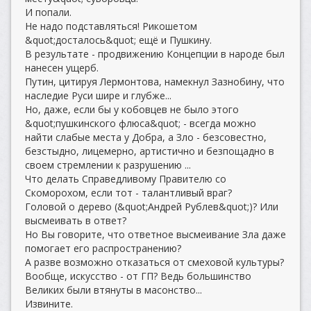
И попали.
Не надо подставляться! Рикошетом
&quot;досталось&quot; ещё и Пушкину.
В результате - продвижению Концепции в народе был
нанесен ущерб.
Путин, цитируя Лермонтова, намекнул Зазнобину, что
наследие Руси шире и глубже...
Но, даже, если бы у кобовцев не было этого
&quot;пушкинского флюса&quot; - всегда можно
найти слабые места у Добра, а Зло - безсовестно,
безстыдно, лицемерно, артистично и безпощадно в
своем стремлении к разрушению ...
Что делать Справедливому Правителю со
Скоморохом, если тот - талантливый враг?
Головой о дерево (&quot;Андрей Рублев&quot;)? Или
высмеивать в ответ?
Но Вы говорите, что ответное высмеивание Зла даже
помогает его распространению?
А разве возможно отказаться от смеховой культуры?
Вообще, искусство - от ГП? Ведь большинство
Великих были втянуты в масонство...
Извините.