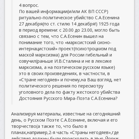
4 вопрос.
По вашей информации(и/или АК ВП СССР)
ритуально-политическое убийство С.А.Есенина
27 декабря(по ст. стилю 14 декабря!) 1925 года
в период времени: с 20.00 до 23.00, могло быть
связано с тем, что С.А.Есенин вышел на
понимание того, что «марксистский сионо-
интернацистский» проект(психотроцкизм под
маской марксизма) для России гибельный и
озвучил(раньше И.В.Сталина и не в лексике
марксизма, а на поэтическом русском языке)
это в своих произведениях, в частности, в
«Стране негодяев» и почему,на Ваш взгляд, нет
политического решения по пересмотру
уголовного дела по факту жестокого убийства
Достояния Русского Мира-Поэта С.А.Есенина?
Анализируя материалы, известные на сегодняшний
день, о Русском Поэте С.А.Есенине, включая и его
творчество(а также то, что было в
планах,например,2-я часть «Страны негодяев»,где
действия должны были происходить в Нью-Йорке: