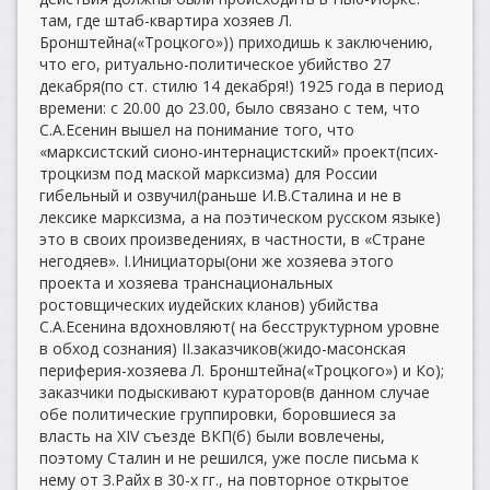
там, где штаб-квартира хозяев Л.
Бронштейна(«Троцкого»)) приходишь к заключению,
что его, ритуально-политическое убийство 27
декабря(по ст. стилю 14 декабря!) 1925 года в период
времени: с 20.00 до 23.00, было связано с тем, что
С.А.Есенин вышел на понимание того, что
«марксистский сионо-интернацистский» проект(псих-
троцкизм под маской марксизма) для России
гибельный и озвучил(раньше И.В.Сталина и не в
лексике марксизма, а на поэтическом русском языке)
это в своих произведениях, в частности, в «Стране
негодяев». I.Инициаторы(они же хозяева этого
проекта и хозяева транснациональных
ростовщических иудейских кланов) убийства
С.А.Есенина вдохновляют( на бесструктурном уровне
в обход сознания) II.заказчиков(жидо-масонская
периферия-хозяева Л. Бронштейна(«Троцкого») и Ко);
заказчики подыскивают кураторов(в данном случае
обе политические группировки, боровшиеся за
власть на XIV съезде ВКП(б) были вовлечены,
поэтому Сталин и не решился, уже после письма к
нему от З.Райх в 30-х гг., на повторное открытое