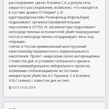
расследование «дела» Есенина С.А.,а результаты
закрытого расследования, возможно, что находятся
в составе архива Л.П.Берии? ); III.
кураторы(Бронштейн-Розенфельд-Апфельбаум)
подыскивают организаторов(влиятельные
персоналии в ОГПУ); IV. организаторы подыскивают
непосредственных исполнителей убийства(окружение
поэта) и непосредственно координируют весь ход
операции…
Сейчас в России криминальный монструозный
капитализойд перманентного первоначального
накопления. Проект «марксизма сионо-интернацизма»
с повестки дня, в условиях глобального кризиса
капитализма(буржуазно-либерального проекта),
хозяевами глобализации(они же потомки
инициаторов убийства А.С.Пушкина, С.А.Есенина,
И.В.Сталина) с повестки дня не снят.
10:13 15.01.2014