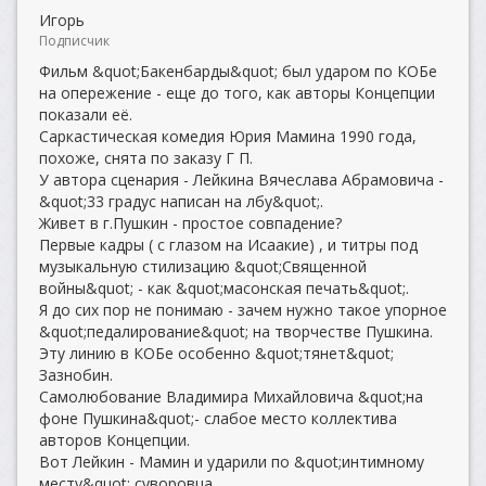
Игорь
Подписчик
Фильм &quot;Бакенбарды&quot; был ударом по КОБе
на опережение - еще до того, как авторы Концепции
показали её.
Саркастическая комедия Юрия Мамина 1990 года,
похоже, снята по заказу Г П.
У автора сценария - Лейкина Вячеслава Абрамовича -
&quot;33 градус написан на лбу&quot;.
Живет в г.Пушкин - простое совпадение?
Первые кадры ( с глазом на Исаакие) , и титры под
музыкальную стилизацию &quot;Священной
войны&quot; - как &quot;масонская печать&quot;.
Я до сих пор не понимаю - зачем нужно такое упорное
&quot;педалирование&quot; на творчестве Пушкина.
Эту линию в КОБе особенно &quot;тянет&quot;
Зазнобин.
Самолюбование Владимира Михайловича &quot;на
фоне Пушкина&quot;- слабое место коллектива
авторов Концепции.
Вот Лейкин - Мамин и ударили по &quot;интимному
месту&quot; суворовца.