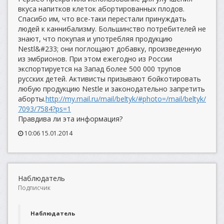
вкуса напитков клеток абортированных плодов.
Спасибо им, что все-таки перестали принуждать
людей к каннибализму. Большинство потребителей не
знают, что покупая и употребляя продукцию
Nestl&#233; они поглощают добавку, произведенную
из эмбрионов. При этом ежегодно из России
экспортируется на Запад более 500 000 трупов
русских детей. Активисты призывают бойкотировать
любую продукцию Nestle и законодательно запретить
аборты.
http://my.mail.ru/mail/beltyk/#photo=/mail/beltyk/
7093/7584?ps=1
Правдива ли эта информация?
10:06 15.01.2014
Наблюдатель
Подписчик
Наблюдатель