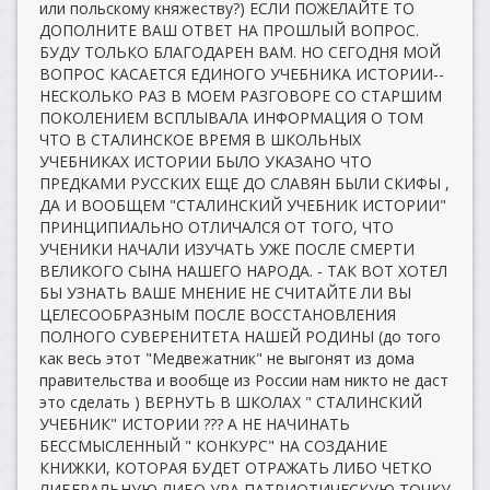
или польскому княжеству?) ЕСЛИ ПОЖЕЛАЙТЕ ТО
ДОПОЛНИТЕ ВАШ ОТВЕТ НА ПРОШЛЫЙ ВОПРОС.
БУДУ ТОЛЬКО БЛАГОДАРЕН ВАМ. НО СЕГОДНЯ МОЙ
ВОПРОС КАСАЕТСЯ ЕДИНОГО УЧЕБНИКА ИСТОРИИ--
НЕСКОЛЬКО РАЗ В МОЕМ РАЗГОВОРЕ СО СТАРШИМ
ПОКОЛЕНИЕМ ВСПЛЫВАЛА ИНФОРМАЦИЯ О ТОМ
ЧТО В СТАЛИНСКОЕ ВРЕМЯ В ШКОЛЬНЫХ
УЧЕБНИКАХ ИСТОРИИ БЫЛО УКАЗАНО ЧТО
ПРЕДКАМИ РУССКИХ ЕЩЕ ДО СЛАВЯН БЫЛИ СКИФЫ ,
ДА И ВООБЩЕМ "СТАЛИНСКИЙ УЧЕБНИК ИСТОРИИ"
ПРИНЦИПИАЛЬНО ОТЛИЧАЛСЯ ОТ ТОГО, ЧТО
УЧЕНИКИ НАЧАЛИ ИЗУЧАТЬ УЖЕ ПОСЛЕ СМЕРТИ
ВЕЛИКОГО СЫНА НАШЕГО НАРОДА. - ТАК ВОТ ХОТЕЛ
БЫ УЗНАТЬ ВАШЕ МНЕНИЕ НЕ СЧИТАЙТЕ ЛИ ВЫ
ЦЕЛЕСООБРАЗНЫМ ПОСЛЕ ВОССТАНОВЛЕНИЯ
ПОЛНОГО СУВЕРЕНИТЕТА НАШЕЙ РОДИНЫ (до того
как весь этот "Медвежатник" не выгонят из дома
правительства и вообще из России нам никто не даст
это сделать ) ВЕРНУТЬ В ШКОЛАХ " СТАЛИНСКИЙ
УЧЕБНИК" ИСТОРИИ ??? А НЕ НАЧИНАТЬ
БЕССМЫСЛЕННЫЙ " КОНКУРС" НА СОЗДАНИЕ
КНИЖКИ, КОТОРАЯ БУДЕТ ОТРАЖАТЬ ЛИБО ЧЕТКО
ЛИБЕРАЛЬНУЮ ЛИБО УРА ПАТРИОТИЧЕСКУЮ ТОЧКУ