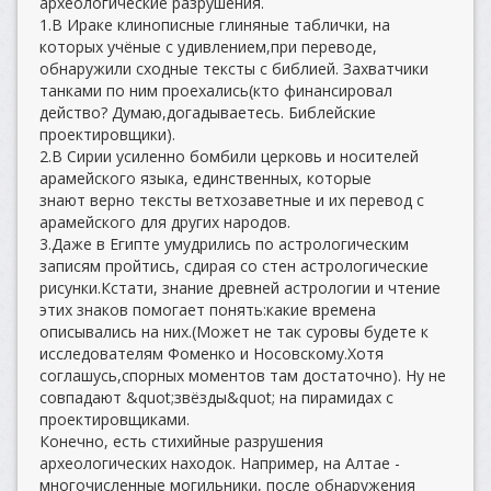
археологические разрушения.
1.В Ираке клинописные глиняные таблички, на
которых учёные с удивлением,при переводе,
обнаружили сходные тексты с библией. Захватчики
танками по ним проехались(кто финансировал
действо? Думаю,догадываетесь. Библейские
проектировщики).
2.В Сирии усиленно бомбили церковь и носителей
арамейского языка, единственных, которые
знают верно тексты ветхозаветные и их перевод с
арамейского для других народов.
3.Даже в Египте умудрились по астрологическим
записям пройтись, сдирая со стен астрологические
рисунки.Кстати, знание древней астрологии и чтение
этих знаков помогает понять:какие времена
описывались на них.(Может не так суровы будете к
исследователям Фоменко и Носовскому.Хотя
соглашусь,спорных моментов там достаточно). Ну не
совпадают &quot;звёзды&quot; на пирамидах с
проектировщиками.
Конечно, есть стихийные разрушения
археологических находок. Например, на Алтае -
многочисленные могильники, после обнаружения