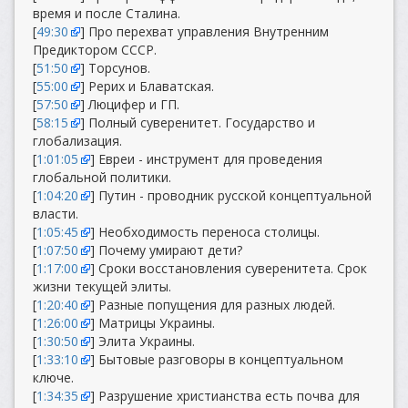
время и после Сталина.
[
49:30
] Про перехват управления Внутренним
Предиктором СССР.
[
51:50
] Торсунов.
[
55:00
] Рерих и Блаватская.
[
57:50
] Люцифер и ГП.
[
58:15
] Полный суверенитет. Государство и
глобализация.
[
1:01:05
] Евреи - инструмент для проведения
глобальной политики.
[
1:04:20
] Путин - проводник русской концептуальной
власти.
[
1:05:45
] Необходимость переноса столицы.
[
1:07:50
] Почему умирают дети?
[
1:17:00
] Сроки восстановления суверенитета. Срок
жизни текущей элиты.
[
1:20:40
] Разные попущения для разных людей.
[
1:26:00
] Матрицы Украины.
[
1:30:50
] Элита Украины.
[
1:33:10
] Бытовые разговоры в концептуальном
ключе.
[
1:34:35
] Разрушение христианства есть почва для