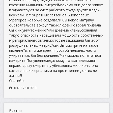
косвенно миллионы смертей-почему они долго живут
и здравствуют за счет рабского труда других людей?
неужели нет обратных связей от биополевых
эгрегоров,которые создавали бы некую матричу
обстоятельств вокруг таких людей,которая привела
бы к их уничтожению?или древние кланы,сознавая
такую опасность,наращивали мощность собственных
эгрегориальных связей,которые защищали бы их от
разрушительных матриц?как Вы смотрите на такое
явление?а, в то же время,простой человек, часто
умирает как бы безпричинно?как можно попытаться
измерить Попущение,ведь кому-то-шаг влево,шаг
вправо-сразу смерть,а у убивающих миллионы-оно
кажется неисчерпаемым на протяжении долгих лет
жизни?!
Спасибо.
16:40 17.10.2013
Виктор