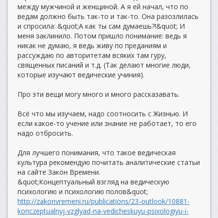
между мужчиной и женщиной. А я ей начал, что по
ведам должно быть так-то и так-то. Она разозлилась
и спросила: &quot;А как ты сам думаешь?!&quot; И
меня заклинило. Потом пришло понимание: ведь я
никак не думаю, я ведь живу по преданиям и
рассуждаю по авторитетам всяких там гуру,
священных писаний и т.д. (Так делают многие люди,
которые изучают ведические учиния).
Про эти вещи могу много и много рассказавать.
Всё что мы изучаем, надо соотносить с Жизнью. И
если какое-то учение или знание не работает, то его
надо отбросить.
Для лучшего понимания, что такое ведическая
культура рекомендую почитать аналитические статьи
на сайте Закон Времени.
&quot;Концептуальный взгляд на ведическую
психологию и психологию полов&quot;
http://zakonvremeni.ru/publications/23-outlook/10881-
konczeptualnyj-vzglyad-na-vedicheskuyu-psixologiyu-i-