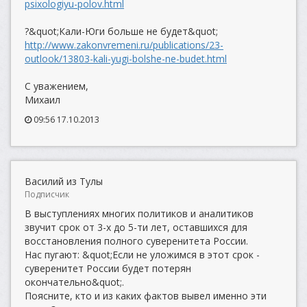
psixologiyu-polov.html
?&quot;Кали-Юги больше не будет&quot;
http://www.zakonvremeni.ru/publications/23-
outlook/13803-kali-yugi-bolshe-ne-budet.html
С уважением,
Михаил
09:56 17.10.2013
Василий из Тулы
Подписчик
В выступлениях многих политиков и аналитиков
звучит срок от 3-х до 5-ти лет, оставшихся для
восстановления полного суверенитета России.
Нас пугают: &quot;Если не уложимся в этот срок -
суверенитет России будет потерян
окончательно&quot;.
Поясните, кто и из каких фактов вывел именно эти