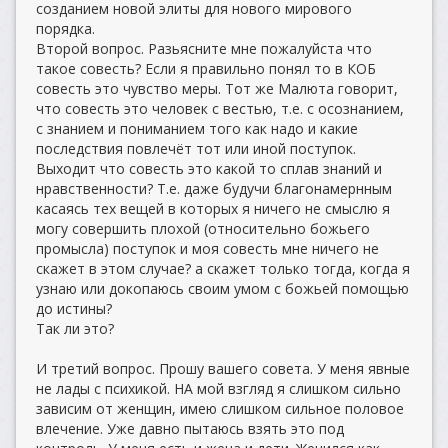
созданием новой элиты для нового мирового
порядка.
Второй вопрос. Разьясните мне пожалуйста что
такое совесть? Если я правильно понял то в КОБ
совесть это чувство меры. Тот же Малюта говорит,
что совесть это человек с вестью, т.е. с осознанием,
с знанием и пониманием того как надо и какие
последствия повлечёт тот или иной поступок.
Выходит что совесть это какой то сплав знаний и
нравственности? Т.е. даже будучи благонамернным
касаясь тех вещей в которых я ничего не смыслю я
могу совершить плохой (относительно божьего
промысла) поступок и моя совесть мне ничего не
скажет в этом случае? а скажет только тогда, когда я
узнаю или докопаюсь своим умом с божьей помощью
до истины?
Так ли это?
И третий вопрос. Прошу вашего совета. У меня явные
не лады с психикой. НА мой взгляд я слишком сильно
зависим от женщин, имею слишком сильное половое
влечение. Уже давно пытаюсь взять это под