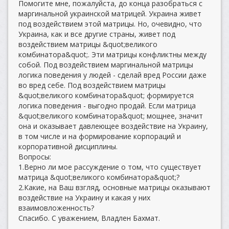
Помогите мне, пожалуйста, до конца разобраться с
маргинальной украинской матрицей. Украина живет
под воздействием этой матрицы. Но, очевидно, что
Украина, как и все другие страны, живет под
воздействием матрицы &quot;великого
комбинатора&quot;. Эти матрицы конфликтны между
собой. Под воздействием маргинальной матрицы
логика поведения у людей - сделай вред России даже
во вред себе. Под воздействием матрицы
&quot;великого комбинатора&quot; формируется
логика поведения - выгодно продай. Если матрица
&quot;великого комбинатора&quot; мощнее, значит
она и оказывает давлеющее воздействие на Украину,
в том числе и на формирование корпораций и
корпоративной дисциплины.
Вопросы:
1.Верно ли мое рассуждение о том, что существует
матрица &quot;великого комбинатора&quot;?
2.Какие, на Ваш взгляд, основные матрицы оказывают
воздействие на Украину и какая у них
взаимовложенность?
Спасибо. С уважением, Владлен Бахмат.