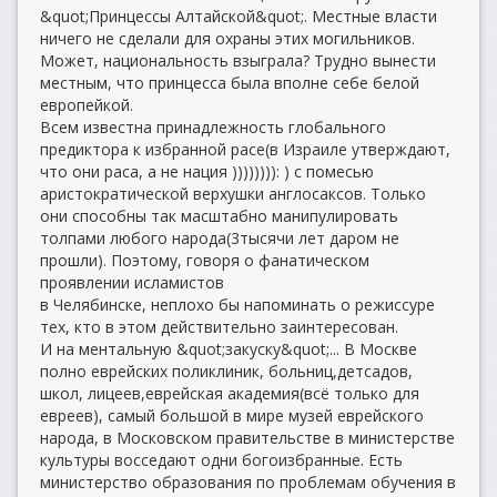
&quot;Принцессы Алтайской&quot;. Местные власти
ничего не сделали для охраны этих могильников.
Может, национальность взыграла? Трудно вынести
местным, что принцесса была вполне себе белой
европейкой.
Всем известна принадлежность глобального
предиктора к избранной расе(в Израиле утверждают,
что они раса, а не нация )))))))): ) с помесью
аристократической верхушки англосаксов. Только
они способны так масштабно манипулировать
толпами любого народа(3тысячи лет даром не
прошли). Поэтому, говоря о фанатическом
проявлении исламистов
в Челябинске, неплохо бы напоминать о режиссуре
тех, кто в этом действительно заинтересован.
И на ментальную &quot;закуску&quot;... В Москве
полно еврейских поликлиник, больниц,детсадов,
школ, лицеев,еврейская академия(всё только для
евреев), самый большой в мире музей еврейского
народа, в Московском правительстве в министерстве
культуры восседают одни богоизбранные. Есть
министерство образования по проблемам обучения в