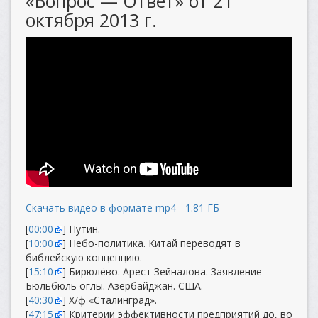
«Вопрос — Ответ» от 21
октября 2013 г.
Скачать видео в формате mp4 - 1.81 ГБ
[
00:00
] Путин.
[
10:00
] Небо-политика. Китай переводят в
библейскую концепцию.
[
15:10
] Бирюлёво. Арест Зейналова. Заявление
Бюльбюль оглы. Азербайджан. США.
[
40:30
] Х/ф «Сталинград».
[
47:15
] Критерии эффективности предприятий до, во