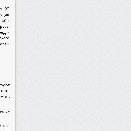
. [А]
туция
чтобы
ересы
рёд и
ского
перты
вуют
того,
имать
ается
 так,