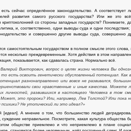
есть сейчас определённое законодательство. А соответствует л
целей развития самого русского государства? Или же это всё
ся криптоколонией со стороны западных государств? Понимаете, д
литика, и, соответственно, одни выводы суда и одни последствия;
онодательство и совершенно другие выводы суда, совершенно д
тся самостоятельным государством в полном смысле этого слова, 
ется несколько преждевременным. Хотя действия в этом направлен
ция, показывается, как сдавалась страна. Нормально всё.
Валерий Викторович, вопрос о целях жизни человека Вы одноз
 то есть освоить генетически обусловленный потенциал. Как 
потенциал разнонаправленно или вовсе не развивался, больши
ершенствовали свои нравственные и иные качества. Можете 
их личностей, развившихся в настоящего Человека в том см
 Может, это пророки? Или, например, Лев Толстой? Или пока 
я психики? Не утопический ли это идеал?»
й [идеал]. А мнение о том, что большинство людей деградирова
, суждение неправильное. Посмотрите, какая культура общества б
в этом обществе приемлемо и что неприемлемо в плане социа
ципе, становится более человечным, идёт постоянный сдвиг. И раз