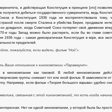
веренитета, и действующая Конституция в принципе [это] позволяет
не получится добиться государственного суверенитета, ведь Консти
оюза и Конституция 1936 года не воспрепятствовала тому, 
траной после смерти Сталина и убийства Берии, продавали инт
 он дождался, когда Советский Союз потеряет своё движение впе
970-е годы Запад можно было растереть, если бы во главе совет
ия 1936 года – самая демократичная Конституция в мiре, все экс
ятельности предателей.
те, пожалуйста, если видели, фильм “Ной”».
ть Ваше отношение к кинокомпании «Парамаунт».
в кинокомпании как таковой. В любой кинокомпании дейст
творческие группы снимают тот или иной фильм. В зависимости от 
руппу. Например, если фильм «Теория большого взрыва» удобно сн
волика, связанная с этой кинокомпанией, то есть когда начин
интересная. Нет ни одной кинокомпании, у которой была бы просто