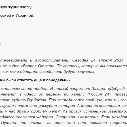
ую журналистку.
ссией и Украиной.
!
телезрители и аудиослушатели! Сегодня 24 апреля 2014 г
ое видео «Вопрос-Ответ». Те вопросы, которые вы присылал
е, как мы и обещали, сегодня они будут озвучены.
ны были ответить ещё в понедельник.
осполняем этот пробел. И первый вопрос от Захара: «Добрый 
едели”, в одной из передач по каналу “Россия 24”, прозв
тят судить Горбачёва. При этом Киселёв сообщил, что мы все
 лучше потом это рассудит история. А Миронов посетовал, гл
ли у нас других проблем нет?” Из других источников известно
рбачёва являются Фёдоров, Стариков и компания. Если исходи
 Путина, то значит ли это, что нет никакого национал