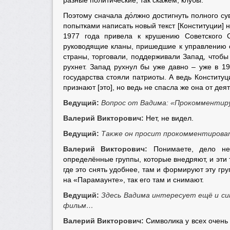
разные политические, так скажем, клубы.
Поэтому сначала до́лжно достигнуть полного су
попытками написать новый текст [Конституции] 
1977 года привела к крушению Советского С
руководящие кланы, пришедшие к управлению с
страны, торговали, поддерживали Запад, чтобы
рухнет. Запад рухнул бы уже давно – уже в 1
государства стояли патриоты. А ведь Конституц
признают [это], но ведь не спасла же она от де
Ведущий:
Вопрос от Вадима: «Прокомментируй
Валерий Викторович:
Нет, не видел.
Ведущий:
Также он просит прокомментирова
Валерий Викторович:
Понимаете, дело не 
определённые группы, которые внедряют, и эти 
где это снять удобнее, там и формируют эту г
на «Парамаунте», так его там и снимают.
Ведущий:
Здесь Вадима интересует ещё и сим
фильм…
Валерий Викторович:
Символика у всех очень 