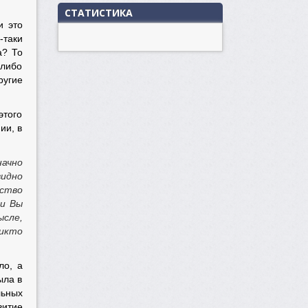
СТАТИСТИКА
и это
-таки
а? То
 либо
ругие
этого
ии, в
начно
видно
нство
ли Вы
ысле,
никто
ло, а
ыла в
льных
витие