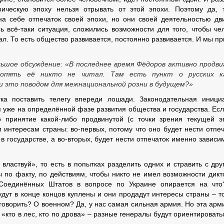
рическую эпоху нельзя отрывать от этой эпохи. Поэтому да, 
а себе отпечаток своей эпохи, но они своей деятельностью дв
ь всё-таки ситуация, сложились возможности для того, чтобы че
л. То есть общество развивается, постоянно развивается. И мы п
ольшое обсуждение: «В последнее время Фёдоров активно продв
 опять её никто не читал. Там есть пункт о русских к
 это поводом для межнациональной розни в будущем?»
ка поставить телегу впереди лошади. Законодательная иници
я уже на определённой фазе развития общества и государства. Ес
 принятие какой-либо продвинутой (с точки зрения текущей э
 интересам страны: во-первых, потому что оно будет нести отпеч
 в государстве, а во-вторых, будет нести отпечаток именно зависи
властвуй», то есть в попытках разделить одних и стравить с дру
 по факту, по действиям, чтобы никто не имел возможности дикт
 Соединённых Штатов в вопросе по Украине опирается на чт
удут в конце концов куплены и они продадут интересы страны – т
о говорить? О военном? Да, у нас самая сильная армия. Но эта арм
 «кто в лес, кто по дрова» – разные генералы будут ориентировать