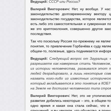
Ведущий:
СССР или России?
Валерий Викторович:
Нет, ну вообще. У нас 
законодательство долговременному вектору 
законодательство государства, которое являет
есть либо это самостоятельная и суверенная по
же это криптоколония, совершенно другое зак
последствия.
Так что поскольку Россия по-прежнему не являе
понятия, то привлечение Горбачёва к суду явля
общем-то, полезные, здесь поднимается информа
Ведущий:
Следующий вопрос от Зауральца: «
разрешаете как намерение стать Человеком,
из истории человечества, развивался этот 
людей деградировало, а лишь некоторые сов
назвать кого-либо из известных историческ
который вкладывается в это понятие в КОБ?
на Земле не достигал человечного типа стро
Валерий Викторович:
Нет, это не утопически
развития добились некоторые – это, в общем-то
одно время и какая она стала сейчас, что 
отношений, и вы увидите, что общество, в прин