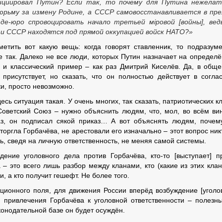
нициировал Путин? Если так, то почему для Путина нежелат
юрьму за измену Родине, а СССР самовосстанавливается в пр
е-юро спровоцировать начало третьей мiровой [войны], вед
и СССР находятся под прямой оккупацией войск НАТО?»
етить вот какую вещь: когда говорят ставленник, то подразум
е так. Далеко не все люди, которых Путин назначает на определ
и классический пример – как раз Дмитрий Киселёв. Да, в обще
присутствует, но сказать, что он полностью действует в согла
ки, просто невозможно.
есь ситуация такая. У очень многих, так сказать, патриотических к
 Советский Союз – нужно объяснить людям, что, мол, во всём ви
аз, он подписал сякой приказ… А вот объяснять людям, почем
оргла Горбачёва, не арестовали его изначально – этот вопрос ник
ть, сведя на личную ответственность, не меняя самой системы.
уждение уголовного дела против Горбачёва, кто-то [выступает] п
– это всего лишь разбор между кланами, кто (какие из этих клан
, а кто получит гешефт. Не более того.
ционного поля, для движения России вперёд возбуждение [уголо
 привлечения Горбачёва к уголовной ответственности – полезн
конодательной базе он будет осуждён.