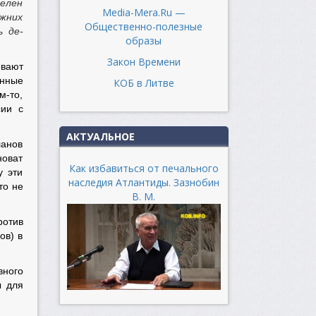
елен
Media-Mera.Ru —
ежних
Общественно-полезные
ь де-
образы
Закон Времени
евают
ённые
КОБ в Литве
м-то,
сии с
АКТУАЛЬНОЕ
ланов
новат
Как избавиться от печального
у эти
наследия Атлантиды. Зазнобин
то не
В. М.
ротив
ов) в
вного
ы для