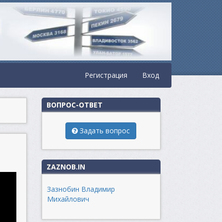
Регистрация
Вход
ВОПРОС-ОТВЕТ
Задать вопрос
ZAZNOB.IN
Зазнобин Владимир
Михайлович