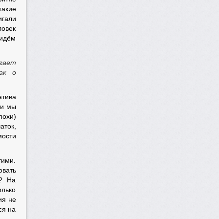
такие
игали
ловек
ридём
игает
ак о
атива
ли мы
похи)
аток,
мости
гими.
овать
о? На
олько
ия не
ся на