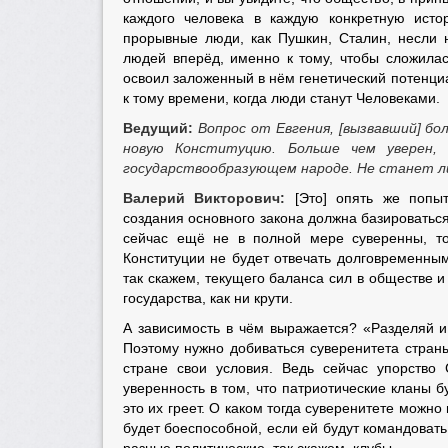
каждого человека в каждую конкретную исто
прорывные люди, как Пушкин, Сталин, несли н
людей вперёд, именно к тому, чтобы сложилас
освоил заложенный в нём генетический потенциа
к тому времени, когда люди станут Человеками.
Ведущий:
Вопрос от Евгения, [вызвавший] б
новую Конституцию. Больше чем уверен,
государствообразующем народе. Не станет ли
Валерий Викторович:
[Это] опять же попыт
создания основного закона должна базироватьс
сейчас ещё не в полной мере суверенны, то
Конституции не будет отвечать долговременным
так скажем, текущего баланса сил в обществе и
государства, как ни крути.
А зависимость в чём выражается? «Разделяй и 
Поэтому нужно добиваться суверенитета страны
стране свои условия. Ведь сейчас упорство
уверенность в том, что патриотические кланы б
это их греет. О каком тогда суверенитете можн
будет боеспособной, если ей будут командовать