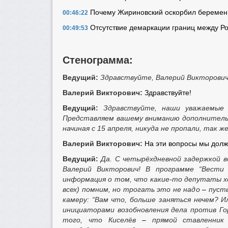
Почему Жириновский оскорбил беременн
00:46:22
Отсутствие демаркации границ между Ро
00:49:53
Стенограмма:
Ведущий:
Здравствуйте, Валерий Викторович
Валерий Викторович:
Здравствуйте!
Ведущий:
Здравствуйте, наши уважаемые 
Представляем вашему вниманию дополнительн
начиная с 15 апреля, никуда не пропали, так ж
Валерий Викторович:
На эти вопросы мы долж
Ведущий:
Да. С четырёхдневной задержкой в
Валерий Викторович! В программе “Вести н
информация о том, что какие-то депутаты хо
всех) помним, но трогать это не надо
–
пусть
камеру: “Вам что, больше заняться нечем? И
инициаторами возобновления дела против Го
того, что Киселёв
–
прямой ставленник