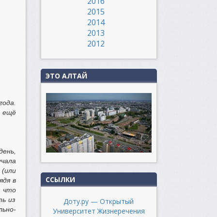
2016
2015
2014
2013
2012
ЭТО АЛТАЙ
ода.
и ещё
день,
учала
 (или
ССЫЛКИ
ядя в
, что
ть из
Доту.ру — Открытый
ьно-
Университет Жизнеречения