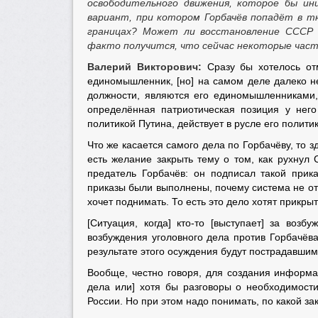
освободительного движения, которое бы и
вариант, при котором Горбачёв попадёт в т
границах? Может ли восстановление СССР д
факто получится, что сейчас некоторые част
Валерий Викторович:
Сразу бы хотелось отм
единомышленник, [но] на самом деле далеко н
должности, являются его единомышленниками, 
определённая патриотическая позиция у него 
политикой Путина, действует в русле его полити
Что же касается самого дела по Горбачёву, то зд
есть желание закрыть тему о том, как рухнул
предатель Горбачёв: он подписал такой прик
приказы были выполнены, почему система не отт
хочет поднимать. То есть это дело хотят прикры
[Ситуация, когда] кто-то [выступает] за возб
возбуждения уголовного дела против Горбачёва 
результате этого осуждения будут пострадавшими
Вообще, честно говоря, для создания информа
дела или] хотя бы разговоры о необходимости
России. Но при этом надо понимать, по какой за