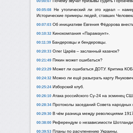
Почему звучат призывы судить Горбачёва
00:00:07
Не утопический ли это идеал – намере
00:05:08
Исторические примеры людей, ставших Человек
Об инициативе Евгения Фёдорова внести
00:07:03
Кинокомпания «Парамаунт».
00:10:32
Бандеровцы и бендеровцы.
00:11:39
Олег Царёв – засланный казачок?
00:20:33
Пякин может ошибаться?
00:21:49
Может ли ошибаться ДОТУ. Критика КОБ
00:23:29
Можно ли ещё разыграть карту Янукович
00:24:32
Изборский клуб.
00:25:24
Атака российского Су-24 на эсминец С
00:26:10
Протоколы заседаний Совета народных к
00:28:34
В чём разница между революциями 1917 
00:29:30
Референдум о независимости Шотландии
00:38:00
Планы по расчленению Украины.
00:39:53