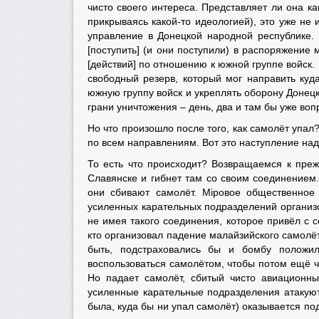
чисто своего интереса. Представляет ли она к
прикрываясь какой-то идеологией), это уже не
управление в Донецкой народной республике.
[поступить] (и они поступили) в распоряжени
[действий] по отношению к южной группе войск.
свободный резерв, который мог направить куд
южную группу войск и укреплять оборону Донец
грани уничтожения – день, два и там бы уже воп
Но что произошло после того, как самолёт упал
по всем направлениям. Вот это наступление на
То есть что происходит? Возвращаемся к преж
Славянске и гибнет там со своим соединением
они сбивают самолёт. Мiровое общественное
усиленных карательных подразделений организ
не имея такого соединения, которое привёл с с
кто организовал падение малайзийского самолёт
быть, подстраховались бы и бомбу положи
воспользоваться самолётом, чтобы потом ещё чт
Но падает самолёт, сбитый чисто авиационны
усиленные карательные подразделения атакуют
была, куда бы ни упал самолёт) оказывается п