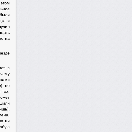
 этом
льное
 были
цка и
лучил
ищать
но на
везде
тся в
очему
уками
), но
 тех,
может
шили
ишь).
лена,
на ни
любую