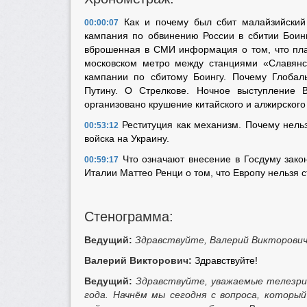
Как и почему был сбит малайзийский
00:00:07
кампания по обвинению России в сбитии Боинг
вброшенная в СМИ информация о том, что пла
московском метро между станциями «Славянс
кампании по сбитому Боингу. Почему Глоба
Путину. О Стрелкове. Ночное выступление
организовано крушение китайского и алжирского
Реституция как механизм. Почему нельз
00:53:12
войска на Украину.
Что означают внесение в Госдуму зако
00:59:17
Италии Маттео Ренци о том, что Европу нельзя с
Стенограмма:
Ведущий:
Здравствуйте, Валерий Викторович
Валерий Викторович:
Здравствуйте!
Ведущий:
Здравствуйте, уважаемые телезри
года. Начнём мы сегодня с вопроса, которы