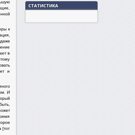
льшую
СТАТИСТИКА
ящие,
енной
еры к
ация,
 даже
нение
ают в
этому
овать
жет и
много
ом. И
торый
быть,
может
время
торое
 [тот