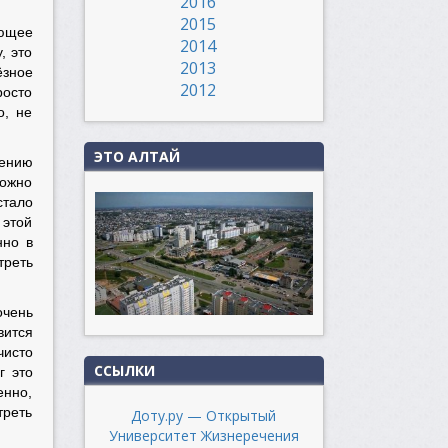
2016
2015
яющее
2014
, это
2013
ёзное
2012
росто
о, не
ЭТО АЛТАЙ
лению
можно
стало
 этой
нно в
треть
очень
вится
чисто
ССЫЛКИ
г это
енно,
треть
Доту.ру — Открытый
Университет Жизнеречения