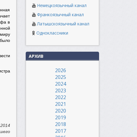
Немецкоязычный канал
онная
Франкоязычный канал
ачает
офа в
Латышскоязычный канал
онной
Одноклассники
имиру
было
АРХИВ
вести
2026
истра
2025
2024
2023
2022
2021
2020
2019
2018
 2014
2017
ашего