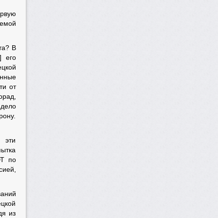
ервую
аемой
та? В
] его
ецкой
ённые
ти от
орад,
 дело
рону.
 эти
пытка
ЮТ по
сией,
ваний
ецкой
дя из