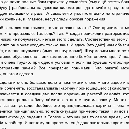
ов да почти полные баки горючего у самолёта (ему ещё лететь бо
 [будут] разбросаны на десятки километров, да причём сразу гор
дентификацию в разы. А самолёт-то упал компактно на огранич
ки крупные, и, главное, несут следы оружия поражения.
лёт остался «на крыле», то что делают пилоты? Они принимают м
, что произошло. Так ведь? Так. А когда происходит разгерметиз
 никак не получается, нельзя этого сделать. Соответственно этому
молёт, он может уходить только вниз. И здесь [это даёт] нам объяс
ёт, именно штурмовик (именно штурмовик!). Штурмовики много лет
ктивно обусловлено – они там постоянно бомбят ополченцев. И по
 и очень трудно, при одном условии – если ты будешь контролир
отправили зачем? Все прекрасно понимали, [что ракета] мо
 он это и сделал.
 сделали очень большое дело и наснимали очень много видео и 
али сочленять, восстанавливать [картину произошедшего с] самолёт
аключается в следующем: после поражения ракетой самолёт, ко
ек расстрелял кабину лётчиков, а потом пустил ракету. Может 
ие выявит детали. Вообще, это принципиальная картина – она 
менится принципиально, то есть ситуация примерно такая. Так вот 
авянском до падения в Торезе – это как раз то самое время, ко
бить лайнер. И поэтому он пролетел ещё дополнительное время за
уда.