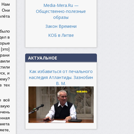
. Нам
Media-Mera.Ru —
. Они
Общественно-полезные
олёта
образы
Закон Времени
 было
КОБ в Литве
дел в
торые
[это]
грани
АКТУАЛЬНОЕ
авили
стили
Как избавиться от печального
ск, и
наследия Атлантиды. Зазнобин
чему?
В. М.
в тех
е всё
такую
очень
енная
акета
яете,