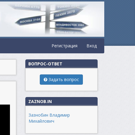
Регистрация
Вход
ВОПРОС-ОТВЕТ
Задать вопрос
ZAZNOB.IN
Зазнобин Владимир
Михайлович