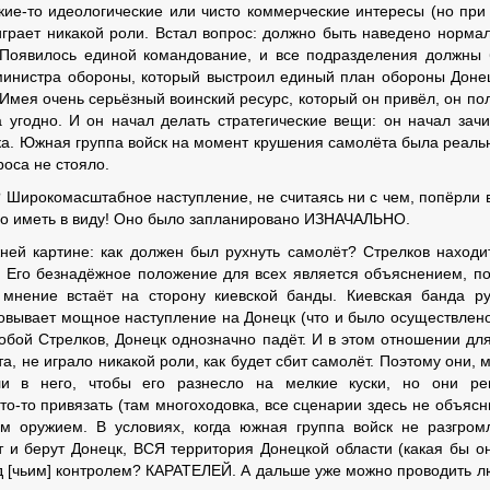
акие-то идеологические или чисто коммерческие интересы (но при
 играет никакой роли. Встал вопрос: должно быть наведено норма
 Появилось единой командование, и все подразделения должны
е министра обороны, который выстроил единый план обороны Доне
 Имея очень серьёзный воинский ресурс, который он привёл, он по
а угодно. И он начал делать стратегические вещи: он начал зач
ка. Южная группа войск на момент крушения самолёта была реаль
роса не стояло.
? Широкомасштабное наступление, не считаясь ни с чем, попёрли 
до иметь в виду! Оно было запланировано ИЗНАЧАЛЬНО.
ней картине: как должен был рухнуть самолёт? Стрелков находи
. Его безнадёжное положение для всех является объяснением, п
 мнение встаёт на сторону киевской банды. Киевская банда р
овывает мощное наступление на Донецк (что и было осуществлено
обой Стрелков, Донецк однозначно падёт. И в этом отношении для
а, не играло никакой роли, как будет сбит самолёт. Поэтому они, 
ли в него, чтобы его разнесло на мелкие куски, но они ре
о-то привязать (там многоходовка, все сценарии здесь не объясн
м оружием. В условиях, когда южная группа войск не разгром
 и берут Донецк, ВСЯ территория Донецкой области (какая бы о
од [чьим] контролем? КАРАТЕЛЕЙ. А дальше уже можно проводить 