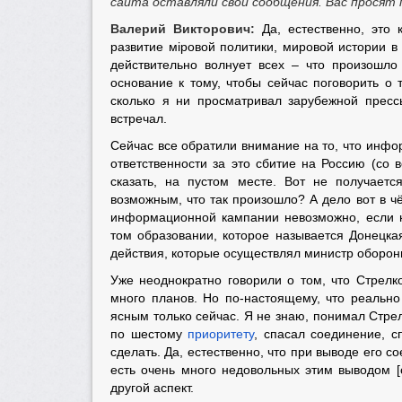
сайта оставляли свои сообщения. Вас прося
Валерий Викторович:
Да, естественно, это
развитие мiровой политики, мировой истории в
действительно волнует всех – что произошло
основание к тому, чтобы сейчас поговорить о 
сколько я ни просматривал зарубежной прессы
встречал.
Сейчас все обратили внимание на то, что инф
ответственности за это сбитие на Россию (со
сказать, на пустом месте. Вот не получает
возможным, что так произошло? А дело вот в ч
информационной кампании невозможно, если н
том образовании, которое называется Донецка
действия, которые осуществлял министр оборон
Уже неоднократно говорили о том, что Стрел
много планов. Но по-настоящему, что реально
ясным только сейчас. Я не знаю, понимал Стрел
по шестому
приоритету
, спасал соединение, с
сделать. Да, естественно, что при выводе его со
есть очень много недовольных этим выводом [
другой аспект.