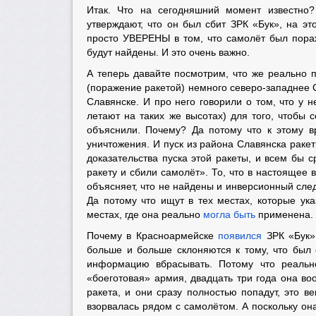
Итак. Что на сегодняшний момент известно
утверждают, что он был сбит ЗРК «Бук», на э
просто УВЕРЕНЫ в том, что самолёт был пораж
будут найдены. И это очень важно.
А теперь давайте посмотрим, что же реально п
(поражение ракетой) немного северо-западнее 
Славянске. И про него говорили о том, что у 
летают на таких же высотах) для того, чтобы 
объяснили. Почему? Да потому что к этому 
уничтожения. И пуск из района Славянска раке
доказательства пуска этой ракеты, и всем бы с
ракету и сбили самолёт». То, что в настоящее 
объясняет, что не найдены и инверсионный след
Да потому что ищут в тех местах, которые ука
местах, где она реально
могла быть
применена.
Почему в Красноармейске
появился
ЗРК «Бук» 
больше и больше склоняются к тому, что был
информацию вбрасывать. Потому что реальн
«боеготовая» армия, двадцать три года она во
ракета, и они сразу полностью попадут, это в
взорвалась рядом с самолётом. А поскольку он