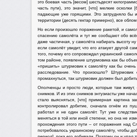
это боевая часть [весом] шестьдесят килограмм
часть пути), это значит, [что] мелкие осколки
падающие уже горящими. Это затрудняло бы и
территории (десять гектар примерно), все облом
Но если произошло поражение ракетой, и само
спасению самолёта и тут же сообщают обо всём
даже частичная, у самолёта набирать высоту ну
если самолёт увидит, что его атакует другой са
того, почему его сопровождал украинский самол
том районе, появление штурмовика как бы объе
«пришить» штурмовик к самолёту как бы очень
расследование. Что произошло? Штурмовик 
промахнуться, так штурмовик должен был добить,
Ополченцы и просто люди, которые там живут,
снимков. И из этих снимков энтузиасты уже нач
стало выясняться, [что] примерная картина з
контролировал добитие, сначала огнём из пуш
работал и не один самолёт. Тут уже следств
меняться в той или иной степени, но она не из
прохождения этого пути – от поражения над Сл
потребовалось украинскому самолёту, чтобы до
период], пока его добивали. Поэтому он и упал т