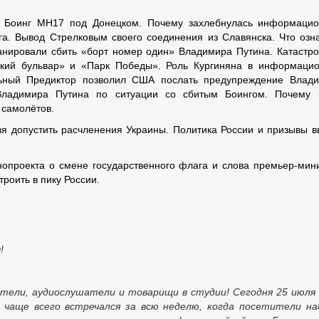
 Боинг MH17 под Донецком. Почему захлебнулась информаци
а. Вывод Стрелковым своего соединения из Славянска. Что озн
нировали сбить «борт номер один» Владимира Путина. Катастр
кий бульвар» и «Парк Победы». Роль Кургиняна в информаци
льный Предиктор позволил США послать предупреждение Влад
 Владимира Путина по ситуации со сбитым Боингом. Почему 
 самолётов.
я допустить расчленения Украины. Политика России и призывы в
нопроекта о смене государственного флага и слова премьер-мин
троить в пику России.
!
тели, аудиослушатели и товарищи в студии! Сегодня 25 июля
й чаще всего встречался за всю неделю, когда посетители н