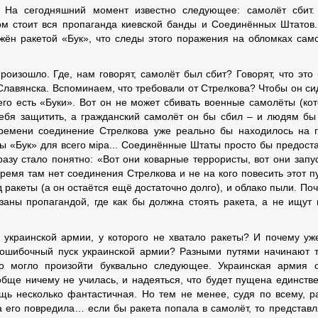
? На сегодняшний момент известно следующее: самолёт сбит
том стоит вся пропаганда киевской банды и Соединённых Штатов
ён ракетой «Бук», что следы этого поражения на обломках сам
роизошло. Где, нам говорят, самолёт был сбит? Говорят, что это
Славянска. Вспоминаем, что требовали от Стрелкова? Чтобы он си
него есть «Буки». Вот он не может сбивать военные самолёты (ко
себя защитить, а гражданский самолёт он бы сбил – и людям бы 
времени соединение Стрелкова уже реально бы находилось на 
ты «Бук» для всего мiра... Соединённые Штаты просто бы предост
разу стало понятно: «Вот они коварные террористы, вот они запу
время там нет соединения Стрелкова и не на кого повесить этот пу
 ракеты (а он остаётся ещё достаточно долго), и облако пыли. По
заны пропагандой, где как бы должна стоять ракета, а не ищут 
украинской армии, у которого не хватало ракеты? И почему уж
 ошибочный пуск украинской армии? Разными путями начинают 
о могло произойти буквально следующее. Украинская армия 
обще ничему не училась, и надеяться, что будет пущена единств
ещь несколько фантастичная. Но тем не менее, судя по всему, р
а его повредила… если бы ракета попала в самолёт, то представл