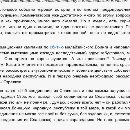
т прокомментировать авиакатастрофу с малайзийским Боингом.
 ключевое событие мiровой истории и во многом предопредел
 будущем. Комментаторов уже достаточно много по этому вопросу
 и как произошло, много чего сказали. Но я думаю, есть серь
том, что ни один аналитик, ни один политик не рассматривал. П
, сколько ни просматривал отечественной, но я не видел этог
ормационная кампания по
сбитию
малайзийского Боинга и направ
 всеми вытекающими отсюда последствиями) вдруг забуксовала, 
ся. Она прямо на корню рушится. А что произошло? Почему 
ём. Как это многим ни покажется парадоксальным, но понять срыв
е рассмотреть внутриполитические и военные действия собстве
я народная республика. И в первую очередь необходимо рассмо
ы Стрелков.
ков вывел своё соединение из Славянска и тем самым нарушил 
 сделал Стрелков, выведя своё соединение из Славянска, стано
ков это или не понимал… думаю, скорее всего, нет – он работал 
пасал Донецкую народную республику в той мере, в какой он мо
единения не могло всё пройти без сучка, без задоринки, и, естеств
соединения из Славянска], подчас справедливо. Но надо рассмо