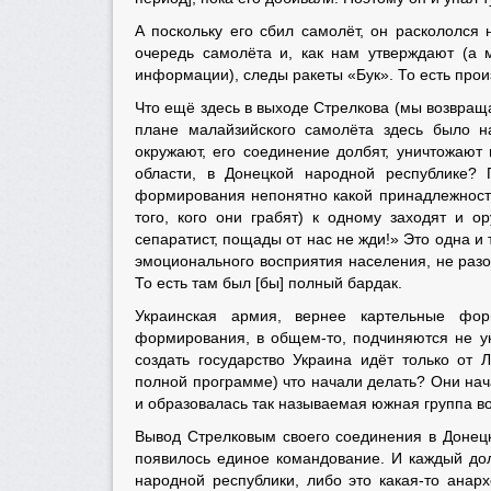
А поскольку его сбил самолёт, он раскололся
очередь самолёта и, как нам утверждают (а 
информации), следы ракеты «Бук». То есть про
Что ещё здесь в выходе Стрелкова (мы возвращ
плане малайзийского самолёта здесь было н
окружают, его соединение долбят, уничтожают
области, в Донецкой народной республике?
формирования непонятно какой принадлежности,
того, кого они грабят) к одному заходят и о
сепаратист, пощады от нас не жди!» Это одна и т
эмоционального восприятия населения, не разоб
То есть там был [бы] полный бардак.
Украинская армия, вернее картельные фор
формирования, в общем-то, подчиняются не укр
создать государство Украина идёт только от
полной программе) что начали делать? Они нач
и образовалась так называемая южная группа во
Вывод Стрелковым своего соединения в Донецк
появилось единое командование. И каждый дол
народной республики, либо это какая-то анарх