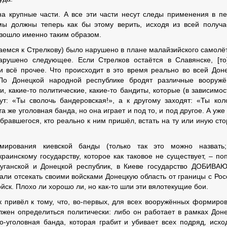
 на крупные части. А все эти части несут следы применения в п
мы должны теперь как бы этому верить, исходя из всей получ
изошло именно таким образом.
аемся к Стрелкову) было нарушено в плане малайзийского самолё
арушено следующее. Если Стрелков остаётся в Славянске, [то
 и всё прочее. Что происходит в это время реально во всей Дон
 По Донецкой народной республике бродят различные вооруж
 какие-то политические, какие-то бандиты, которые (в зависимос
рут: «Ты сволочь бандеровская!», а к другому заходят: «Ты кол
а же уголовная банда, но она играет и под то, и под другое. А уже
равшегося, кто реально к ним пришёл, встать на ту или иную сто
мирования киевской банды (только так это можно назвать;
аинскому государству, которое как таковое не существует, – по
 Луганской и Донецкой республик, в Киеве государство ДОБИВА
али отсекать своими войсками Донецкую область от границы с Рос
йск. Плохо ли хорошо ли, но как-то шли эти вялотекущие бои.
 привёл к тому, что, во-первых, для всех вооружённых формиро
жен определиться политически: либо он работает в рамках Дон
о-уголовная банда, которая грабит и убивает всех подряд, исхо