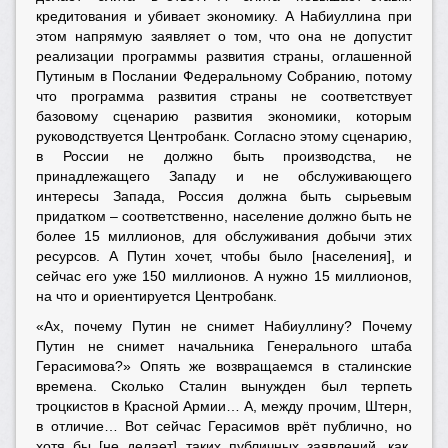
кредитования и убивает экономику. А Набиуллина при
этом напрямую заявляет о том, что она не допустит
реализации программы развития страны, оглашенной
Путиным в Послании Федеральному Собранию, потому
что программа развития страны не соответствует
базовому сценарию развития экономики, которым
руководствуется Центробанк. Согласно этому сценарию,
в России не должно быть производства, не
принадлежащего Западу и не обслуживающего
интересы Запада, Россия должна быть сырьевым
придатком – соответственно, население должно быть не
более 15 миллионов, для обслуживания добычи этих
ресурсов. А Путин хочет, чтобы было [населения], и
сейчас его уже 150 миллионов. А нужно 15 миллионов,
на что и ориентируется Центробанк.
«Ах, почему Путин не снимет Набиуллину? Почему
Путин не снимет начальника Генерального штаба
Герасимова?» Опять же возвращаемся в сталинские
времена. Сколько Сталин вынужден был терпеть
троцкистов в Красной Армии… А, между прочим, Штерн,
в отличие… Вот сейчас Герасимов врёт публично, но
хотя бы [не делает] таких публичных заявлений, как,