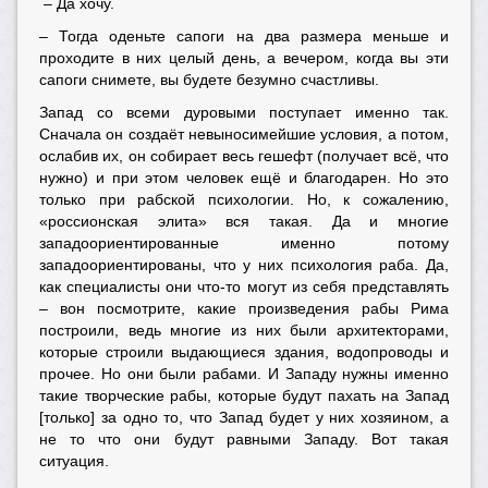
– Да хочу.
– Тогда оденьте сапоги на два размера меньше и
проходите в них целый день, а вечером, когда вы эти
сапоги снимете, вы будете безумно счастливы.
Запад со всеми дуровыми поступает именно так.
Сначала он создаёт невыносимейшие условия, а потом,
ослабив их, он собирает весь гешефт (получает всё, что
нужно) и при этом человек ещё и благодарен. Но это
только при рабской психологии. Но, к сожалению,
«россионская элита» вся такая. Да и многие
западоориентированные именно потому
западоориентированы, что у них психология раба. Да,
как специалисты они что-то могут из себя представлять
– вон посмотрите, какие произведения рабы Рима
построили, ведь многие из них были архитекторами,
которые строили выдающиеся здания, водопроводы и
прочее. Но они были рабами. И Западу нужны именно
такие творческие рабы, которые будут пахать на Запад
[только] за одно то, что Запад будет у них хозяином, а
не то что они будут равными Западу. Вот такая
ситуация.