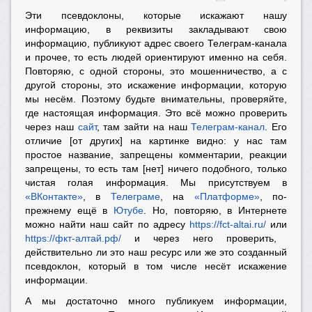
Эти псевдоклоны, которые искажают нашу
информацию, в реквизиты закладывают свою
информацию, публикуют адрес своего Телеграм-канала
и прочее, то есть людей ориентируют именно на себя.
Повторяю, с одной стороны, это мошенничество, а с
другой стороны, это искажение информации, которую
мы несём. Поэтому будьте внимательны, проверяйте,
где настоящая информация. Это всё можно проверить
через наш
сайт
, там зайти на наш
Телеграм-канал
. Его
отличие [от других] на картинке видно: у нас там
простое название, запрещены комментарии, реакции
запрещены, то есть там [нет] ничего подобного, только
чистая голая информация. Мы присутствуем в
«ВКонтакте»
, в
Телеграме
, на
«Платформе»
, по-
прежнему ещё в
Ютубе
. Но, повторяю, в Интернете
можно найти наш сайт по адресу
https://fct-altai.ru/
или
https://фкт-алтай.рф/
и через него проверить,
действительно ли это наш ресурс или же это созданный
псевдоклон, который в том числе несёт искажение
информации.
А мы достаточно много публикуем информации,