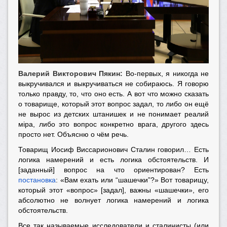
Валерий Викторович Пякин:
Во-первых, я никогда не
выкручивался и выкручиваться не собираюсь. Я говорю
только правду, то, что оно есть. А вот что можно сказать
о товарище, который этот вопрос задал, то либо он ещё
не вырос из детских штанишек и не понимает реалий
мiра, либо это вопрос конкретно врага, другого здесь
просто нет. Объясню о чём речь.
Товарищ Иосиф Виссарионович Сталин говорил… Есть
логика намерений и есть логика обстоятельств. И
[заданный] вопрос на что ориентирован? Есть
постановка
: «Вам ехать или “шашечки”?» Вот товарищу,
который этот «вопрос» [задал], важны «шашечки», его
абсолютно не волнует логика намерений и логика
обстоятельств.
Все так называемые исследователи и сталинисты (или