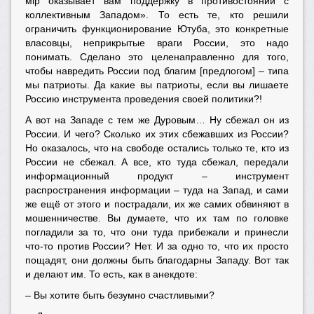
мiр оказывает вам поддержку в противостоянии с
коллективным Западом». То есть те, кто решили
ограничить функционирование Ютуба, это конкретные
власовцы, неприкрытые враги России, это надо
понимать. Сделано это целенаправленно для того,
чтобы навредить России под благим [предлогом] – типа
мы патриоты. Да какие вы патриоты, если вы лишаете
Россию инструмента проведения своей политики?!
А вот на Западе с тем же Дуровым… Ну сбежал он из
России. И чего? Сколько их этих сбежавших из России?
Но оказалось, что на свободе остались только те, кто из
России не сбежал. А все, кто туда сбежал, передали
информационный продукт – инструмент
распространения информации – туда на Запад, и сами
же ещё от этого и пострадали, их же самих обвиняют в
мошенничестве. Вы думаете, что их там по головке
погладили за то, что они туда прибежали и принесли
что-то против России? Нет. И за одно то, что их просто
пощадят, они должны быть благодарны Западу. Вот так
и делают им. То есть, как в анекдоте:
– Вы хотите быть безумно счастливыми?