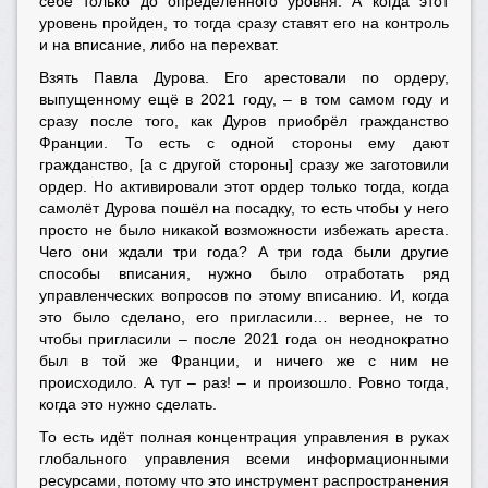
себе только до определённого уровня. А когда этот
уровень пройден, то тогда сразу ставят его на контроль
и на вписание, либо на перехват.
Взять Павла Дурова. Его арестовали по ордеру,
выпущенному ещё в 2021 году, – в том самом году и
сразу после того, как Дуров приобрёл гражданство
Франции. То есть с одной стороны ему дают
гражданство, [а с другой стороны] сразу же заготовили
ордер. Но активировали этот ордер только тогда, когда
самолёт Дурова пошёл на посадку, то есть чтобы у него
просто не было никакой возможности избежать ареста.
Чего они ждали три года? А три года были другие
способы вписания, нужно было отработать ряд
управленческих вопросов по этому вписанию. И, когда
это было сделано, его пригласили… вернее, не то
чтобы пригласили – после 2021 года он неоднократно
был в той же Франции, и ничего же с ним не
происходило. А тут – раз! – и произошло. Ровно тогда,
когда это нужно сделать.
То есть идёт полная концентрация управления в руках
глобального управления всеми информационными
ресурсами, потому что это инструмент распространения