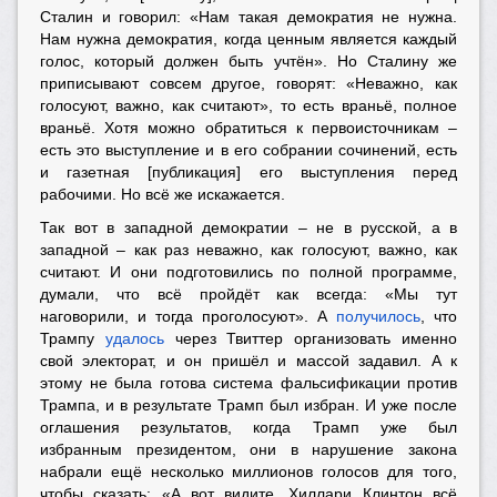
Сталин и говорил: «Нам такая демократия не нужна.
Нам нужна демократия, когда ценным является каждый
голос, который должен быть учтён». Но Сталину же
приписывают совсем другое, говорят: «Неважно, как
голосуют, важно, как считают», то есть враньё, полное
враньё. Хотя можно обратиться к первоисточникам –
есть это выступление и в его собрании сочинений, есть
и газетная [публикация] его выступления перед
рабочими. Но всё же искажается.
Так вот в западной демократии – не в русской, а в
западной – как раз неважно, как голосуют, важно, как
считают. И они подготовились по полной программе,
думали, что всё пройдёт как всегда: «Мы тут
наговорили, и тогда проголосуют». А
получилось
, что
Трампу
удалось
через Твиттер организовать именно
свой электорат, и он пришёл и массой задавил. А к
этому не была готова система фальсификации против
Трампа, и в результате Трамп был избран. И уже после
оглашения результатов, когда Трамп уже был
избранным президентом, они в нарушение закона
набрали ещё несколько миллионов голосов для того,
чтобы сказать: «А вот видите, Хиллари Клинтон всё