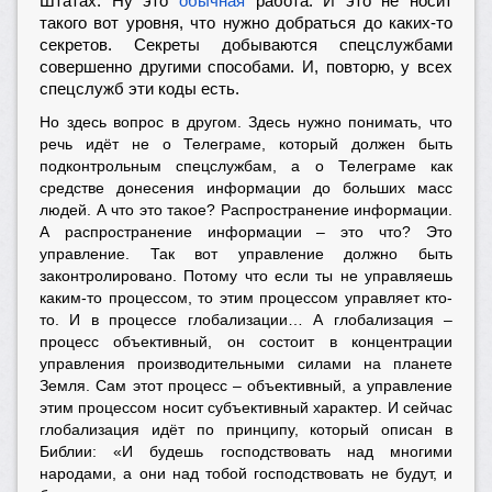
Штатах. Ну это
обычная
работа. И это не носит
такого вот уровня, что нужно добраться до каких-то
секретов. Секреты добываются спецслужбами
совершенно другими способами. И, повторю, у всех
спецслужб эти коды есть.
Но здесь вопрос в другом. Здесь нужно понимать, что
речь идёт не о Телеграме, который должен быть
подконтрольным спецслужбам, а о Телеграме как
средстве донесения информации до больших масс
людей. А что это такое? Распространение информации.
А распространение информации – это что? Это
управление. Так вот управление должно быть
законтролировано. Потому что если ты не управляешь
каким-то процессом, то этим процессом управляет кто-
то. И в процессе глобализации… А глобализация –
процесс объективный, он состоит в концентрации
управления производительными силами на планете
Земля. Сам этот процесс – объективный, а управление
этим процессом носит субъективный характер. И сейчас
глобализация идёт по принципу, который описан в
Библии: «И будешь господствовать над многими
народами, а они над тобой господствовать не будут, и