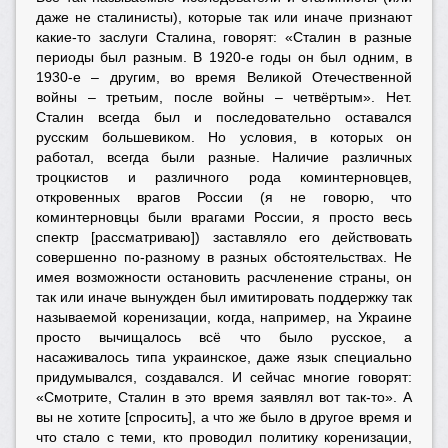
даже не сталинисты), которые так или иначе признают
какие-то заслуги Сталина, говорят: «Сталин в разные
периоды был разным. В 1920-е годы он был одним, в
1930-е – другим, во время Великой Отечественной
войны – третьим, после войны – четвёртым». Нет.
Сталин всегда был и последовательно оставался
русским большевиком. Но условия, в которых он
работал, всегда были разные. Наличие различных
троцкистов и различного рода коминтерновцев,
откровенных врагов России (я не говорю, что
коминтерновцы были врагами России, я просто весь
спектр [рассматриваю]) заставляло его действовать
совершенно по-разному в разных обстоятельствах. Не
имея возможности остановить расчленение страны, он
так или иначе вынужден был имитировать поддержку так
называемой коренизации, когда, например, на Украине
просто вычищалось всё что было русское, а
насаживалось типа украинское, даже язык специально
придумывался, создавался. И сейчас многие говорят:
«Смотрите, Сталин в это время заявлял вот так-то». А
вы не хотите [спросить], а что же было в другое время и
что стало с теми, кто проводил политику коренизации,