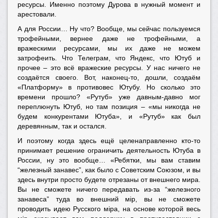
ресурсы. Именно поэтому Дурова в нужный момент и
арестовали.
А для России… Ну что? Вообще, мы сейчас пользуемся
трофейными, вернее даже не трофейными, а
вражескими ресурсами, мы их даже не можем
затрофеить. Что Телеграм, что Яндекс, что Ютуб и
прочее – это всё вражеские ресурсы. У нас ничего не
создаётся своего. Вот, наконец-то, дошли, создаём
«Платформу» в противовес Ютубу. Но сколько это
времени прошло? «Рутуб» уже давным-давно мог
переплюнуть Ютуб, но там позиция – «мы никогда не
будем конкурентами Ютуба», и «Рутуб» как был
деревянным, так и остался.
И поэтому когда здесь ещё целенаправленно кто-то
принимает решение ограничить деятельность Ютуба в
России, ну это вообще… «Ребятки, мы вам ставим
“железный занавес”, как было с Советским Союзом, и вы
здесь внутри просто будете отрезаны от внешнего мира.
Вы не сможете ничего передавать из-за “железного
занавеса” туда во внешний мiр, вы не сможете
проводить идею Русского мiра, на основе которой весь