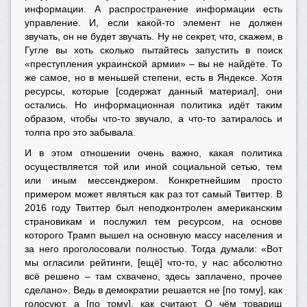
информации. А распространение информации есть
управление. И, если какой-то элемент не должен
звучать, он не будет звучать. Ну не секрет, что, скажем, в
Гугле вы хоть сколько пытайтесь запустить в поиск
«преступления украинской армии» – вы не найдёте. То
же самое, но в меньшей степени, есть в Яндексе. Хотя
ресурсы, которые [содержат данный материал], они
остались. Но информационная политика идёт таким
образом, чтобы что-то звучало, а что-то затиралось и
толпа про это забывала.
И в этом отношении очень важно, какая политика
осуществляется той или иной социальной сетью, тем
или иным мессенджером. Конкретнейшим просто
примером может являться как раз тот самый Твиттер. В
2016 году Твиттер был неподконтролен американским
страновикам и послужил тем ресурсом, на основе
которого Трамп вышел на основную массу населения и
за него проголосовали полностью. Тогда думали: «Вот
мы огласили рейтинги, [ещё] что-то, у нас абсолютно
всё решено – там схвачено, здесь заплачено, прочее
сделано». Ведь в демократии решается не [по тому], как
голосуют, а [по тому], как считают. О чём товарищ