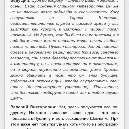
Ведущий:
Судя по вопросу. «Слушаю Ваши монологи с
осени. Ваши суждения слишком категоричны, Вы же
не на лавочке возле подъезда высказываетесь. Хочу
вступиться за Тараса Шевченко,
двадцатипятилетняя служба в царской армии у вас
выглядит как курорт, а “малюнки” и “вирши” писал
никчемные. Не думаю, что Вы были с ним знакомы, а в
подобном тоне можно описать жизнь почти любого
поэта: «наше всё» Пушкин настрогал детей, наделал
долгов и радикально решил вопрос [кризиса] среднего
возраста, при этом благодарностью не отличался ни
к императору, ни к покровителям, ни к начальникам,
да и мораль неуместно вспоминать. Даже Христа
можно обвинить в том, что он, зная будущее,
подстрекал окружающих, чтобы осуществить свои
планы (безструктурное управление). Получается,
что Вы также зомбируете народ, как и любое другое
СМИ».
Валерий Викторович:
Нет, здесь получается всё по-
другому. Из этого заявления видно одно – что есть
ненависть к Пушкину и есть восхищение Шевченко. При
этом даже нет попытки узнать хоть что-то из биографии