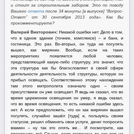
и стоит за строительным забором. Это по поводу
Вашего
ответа
после 34 минуты [в выпуске] “Вопрос-
Ответ” от 30 сентября 2013 года».
Как Вы
прокомментируете?
Валерий Викторович:
Никакой ошибки нет. Дело в том,
что в одном здании (точнее, комплексе) – и банк, и
гостиница. Это раз. Во-вторых, он туда не погулять
вышел, как мирянин. Вообще, если на таких
мероприятиях появляется любой человек,
представляющий какую-либо структуру, это значит, что
эта структура как бы благословляет в своей сфере
деятельности деятельность той структуры, которую он
прибыл освящать. Соответственно этому нахождение
там этого митрополита означало одно – своим
присутствием он уже освящает. Я ведь не сказал, что во
время церемонии освящения он умер, я ведь сказал,
что во время освящения, то есть никакой ошибки здесь
нет. А если предположить, что он как мирянин вышел
погулять, случайно зашёл [туда] и, пользуясь своим
статусом, решил обменять свои услуги, денег попросить
взамен – ну так это опять же… И посмотрите, как
произошло: всё Свыше, даже гостиница до сих пор не