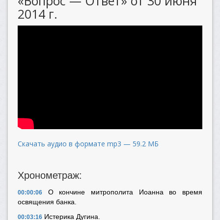
«Вопрос — Ответ» от 30 июня
2014 г.
Скачать аудио в формате mp3 — 59.2 МБ
Хронометраж:
О кончине митрополита Иоанна во время
00:00:06
освящения банка.
Истерика Дугина.
00:03:16