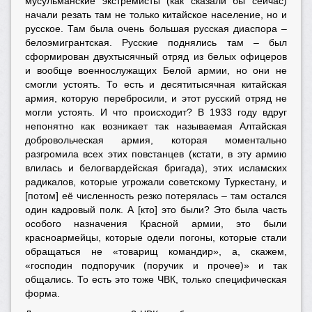
мусульманские экстремисты (как сказали бы сейчас)
начали резать там не только китайское население, но и
русское. Там была очень большая русская диаспора –
белоэмигрантская. Русские поднялись там – был
сформирован двухтысячный отряд из белых офицеров
и вообще военнослужащих Белой армии, но они не
смогли устоять. То есть и десятитысячная китайская
армия, которую перебросили, и этот русский отряд не
могли устоять. И что происходит? В 1933 году вдруг
непонятно как возникает так называемая Алтайская
добровольческая армия, которая моментально
разгромила всех этих повстанцев (кстати, в эту армию
влилась и белогвардейская бригада), этих исламских
радикалов, которые угрожали советскому Туркестану, и
[потом] её численность резко потерялась – там остался
один кадровый полк. А [кто] это были? Это была часть
особого назначения Красной армии, это были
красноармейцы, которые одели погоны, которые стали
обращаться не «товарищ командир», а, скажем,
«господин подпоручик (поручик и прочее)» и так
общались. То есть это тоже ЧВК, только специфическая
форма.