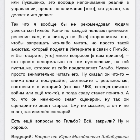
или Лукашенко, это вообще непонимание реалий в
управлении, просто непонимание [того], кто делает, как
делает и что делает.
Так что я вообще бы не рекомендовал людям
увлекаться Гильбо. Конечно, каждый человек принимает
решение сам, и я никогда не [был] сторонником того,
чтобы запрещать что-либо читать, но просто такой
ажиотаж, который поднят в Интернете в связи с Гильбо,
и Вы говорите, [что] много вопросов [к нам пришло], –
это просто ненормально на том пустословии, на той
пустышке, которую из себя представляет Гильбо. Нужно
просто внимательно читать его. Ну сказал он что-то –
внимательно послушайте, соотнесите с реальностью,
соотнесите с историей (вот как ЧВК, сетецентричные
войны или ещё что-то), и тогда сразу станет понятно. А
то, что он немножко знает сценарии, ну так он
сценарии-то знает старые. Ему не сказали, а он и не
знает, как изменён сценарий.
Есть ещё вопросы по Гильбо? Всё, закрыли? Ну и
хорошо.
Ведущий:
Вопрос от Юрия Михайловича Забабуркина