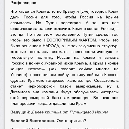
Рокфеллеров.
Что касается Крыма, то по Крыму я [уже] говорил. Крым
дали России для того, чтобы Россия на Крыме
сломалась. Но Путин переиграл. А то, что нас
фактически заставили включить Крым в состав России, –
это да. Но при этом, естественно, Путин сделал так,
чтобы это было НЕОСПОРИМЫМ ФАКТОМ, чтобы это
было решением НАРОДА, а не тех закулисных структур,
которые пытались сломать внешнеполитическую и
глобальную политику России на Крыме и ввязать
Россию в войну с Украиной из-за Крыма, а Крым в конце
концов «отжать» (как говорят сейчас многие на
Украине), провести там войну по типу войны в Косово,
сделать Крымско-татарское ханство, где Севастополь
станет черноморской базой американцев, ну а
Джемилев энд компани будут обслуживать интересы
этой черноморской базы американцев. Вот как они
планировали, когда отдавали нам Крым.
Ведущий:
Далее критика от Путинцевой Ирины.
Валерий Викторович:
Опять критика?