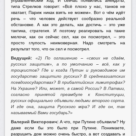
управленческий ход. И сейчас появились анекдоты,
типа Стрелков говорит: «Всё плохо у нас, танков не
хватает, Париж никак взять не можем». Вот о чём идёт
речь – что человек действует сообразно реальной
обстановке. А как это делать, как достичь – это уже
тактика, стратегия. И поэтому реагировать на такие
мелочи, как он сейчас сел, как он посмотрел, – это
просто глупость неимоверная. Надо смотреть на
результат того, что он сел и посмотрел.
Ведущий:
«2) По оглашению
–
«своих не сдаём,
русских защитим», а по умолчанию
–
всё, как у
троцкистов? Где и когда Путин и руководимое им
государство защитило русских? В среднеазиатских
псевдогосударствах? В прибалтийских лимитрофах?
На Украине? Или, может, в самой России? В Латвии,
согласно принятой преамбуле к Конституции,
русских официально объявили людьми второго сорта.
И где она, защита Русского мiра? И где он, так
называемый Вами государь?»
Валерий Викторович:
А что, при Путине объявили? Ну
даже если бы это было при Путине. Понимаете,
разрушить дом можно очень быстро, а вот создавать и