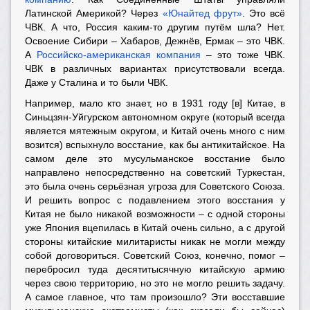
Латинской Америкой? Через
«Юнайтед фрут»
. Это всё
ЧВК. А что, Россия каким-то другим путём шла? Нет.
Освоение Сибири – Хабаров, Дежнёв, Ермак – это ЧВК.
А
Российско-американская компания
– это тоже ЧВК.
ЧВК в различных вариантах присутствовали всегда.
Даже у Сталина и то были ЧВК.
Например, мало кто знает, но в 1931 году [в] Китае, в
Синьцзян-Уйгурском автономном округе (который всегда
является мятежным округом, и Китай очень много с ним
возится) вспыхнуло восстание, как бы антикитайское. На
самом деле это мусульманское восстание было
направлено непосредственно на советский Туркестан,
это была очень серьёзная угроза для Советского Союза.
И решить вопрос с подавлением этого восстания у
Китая не было никакой возможности – с одной стороны
уже Япония вцепилась в Китай очень сильно, а с другой
стороны китайские милитаристы никак не могли между
собой договориться. Советский Союз, конечно, помог –
перебросил туда десятитысячную китайскую армию
через свою территорию, но это не могло решить задачу.
А самое главное, что там произошло? Эти восставшие