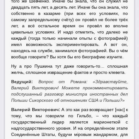
того же Шевченко. Иначе бы знала, что он служил не
двадцать пять лет, а десять лет. Иначе бы она знала, что
собственно в казарме (при всех его условиях, по
самому запредельному счёту) он провёл не более трёх
лет, а всё остальное время он провёл во вполне
цивильных условиях. И надо отметить, что далеко не
каждый (тогда только начинали опыты с фотографией)
имел возможность экспериментировать. А вот он,
находясь на службе, занимался фотографией. Вы о чём
вообще говорите? Вы хотя бы его биографию изучите.
Ну а про Пушкина тут даже говорить-то… сплошная
желчь, сплошное извращение фактов и просто клевета.
Ведущий:
Вопрос от Романа: «Здравствуйте,
Валерий Викторович! Можете прокомментировать
подслушанный разговор министра иностранных дел
Польши Сикорского об отношениях США и Польши?»
Валерий Викторович:
А это как раз возвращает [нас] к
тому, что мы говорили по Гильбо, – что каждый
государственный лидер является марионеткой с
надгосударственного уровня. И на определённом этапе
Соединённые Штаты, будучи мiровым жандармом, для