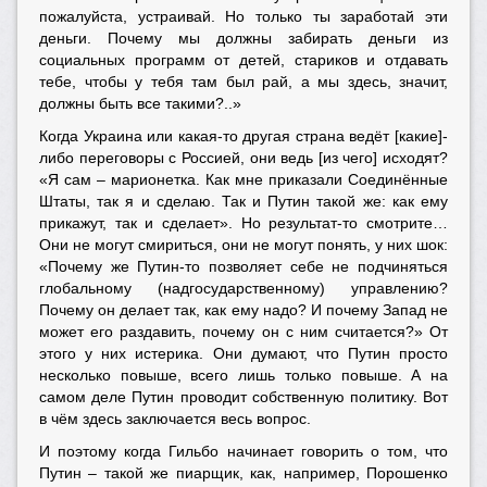
пожалуйста, устраивай. Но только ты заработай эти
деньги. Почему мы должны забирать деньги из
социальных программ от детей, стариков и отдавать
тебе, чтобы у тебя там был рай, а мы здесь, значит,
должны быть все такими?..»
Когда Украина или какая-то другая страна ведёт [какие]-
либо переговоры с Россией, они ведь [из чего] исходят?
«Я сам – марионетка. Как мне приказали Соединённые
Штаты, так я и сделаю. Так и Путин такой же: как ему
прикажут, так и сделает». Но результат-то смотрите…
Они не могут смириться, они не могут понять, у них шок:
«Почему же Путин-то позволяет себе не подчиняться
глобальному (надгосударственному) управлению?
Почему он делает так, как ему надо? И почему Запад не
может его раздавить, почему он с ним считается?» От
этого у них истерика. Они думают, что Путин просто
несколько повыше, всего лишь только повыше. А на
самом деле Путин проводит собственную политику. Вот
в чём здесь заключается весь вопрос.
И поэтому когда Гильбо начинает говорить о том, что
Путин – такой же пиарщик, как, например, Порошенко