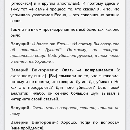
[относится] и к другим апостолам). И поэтому здесь я
вижу тот же самый процесс: то, что сказал я, и то, что
услышала уважаемая Елена, – это совершенно разные
вещи.
Так что ни в чём противоречия нет, всё было так, как оно
было.
Ведущий:
И далее от Елены:
«И почему Вы говорите
об истерике Дугина? По-моему, он говорит
правильные вещи. Ведь убивают русских, в том числе
и детей, на Украине».
Валерий Викторович:
Опять же возвращаемся [к
сказанному выше]. [Вы] слышали не то, что я говорил,
потому и не поняли, что говорил Дугин. Да, убивают. Но
как это преодолеть? Для чего убивают? Есть такой
аналитик Гильбо, он сейчас большой шум вызвал в
интернете своей статьёй.
Ведущий:
Очень много вопросов, кстати, пришло по
нему.
Валерий Викторович:
Хорошо, тогда по вопросам
[ещё пройдёмся].