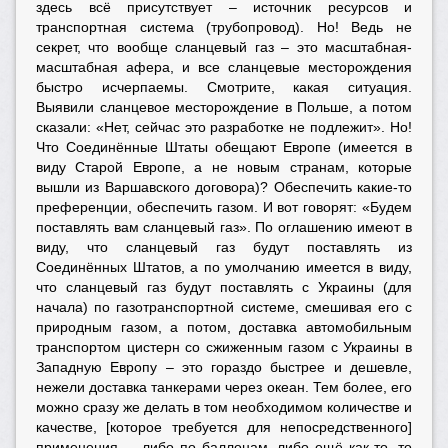
здесь всё присутствует – источник ресурсов и
транспортная система (трубопровод). Но! Ведь не
секрет, что вообще сланцевый газ – это масштабная-
масштабная афера, и все сланцевые месторождения
быстро исчерпаемы. Смотрите, какая ситуация.
Выявили сланцевое месторождение в Польше, а потом
сказали: «Нет, сейчас это разработке не подлежит». Но!
Что Соединённые Штаты обещают Европе (имеется в
виду Старой Европе, а не новым странам, которые
вышли из Варшавского договора)? Обеспечить какие-то
преференции, обеспечить газом. И вот говорят: «Будем
поставлять вам сланцевый газ». По оглашению имеют в
виду, что сланцевый газ будут поставлять из
Соединённых Штатов, а по умолчанию имеется в виду,
что сланцевый газ будут поставлять с Украины (для
начала) по газотранспортной системе, смешивая его с
природным газом, а потом, доставка автомобильным
транспортом цистерн со сжиженным газом с Украины в
Западную Европу – это гораздо быстрее и дешевле,
нежели доставка танкерами через океан. Тем более, его
можно сразу же делать в том необходимом количестве и
качестве, [которое требуется для непосредственного]
применения, – либо по баллонам, либо ещё как-то, то