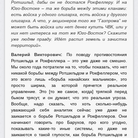
Ротшильд, дабы он не достался Рокфеллеру. И на
Юго-Востоке
–
та же борьба между этими кланами:
есть войска у одного олигарха, есть войска у другого
олигарха. А что, у акционеров того же “Газпрома” не
может быть войска или нет денег купить ЧВК, или у
них нет интереса на тот же Юго-Восток? Скажите
уже людям правду. Идёт распил земель и зачистка
территорий».
Валерий Викторович:
По поводу противостояния
Ротшильда и Рокфеллера – это уже даже не смешно.
Мы около года потратили на то, чтобы показать, что нет
никакой борьбы между Ротшильдом и Рокфеллером, что
это всего лишь «борьба нанайских мальчиков», это
просто ширма, за которой прячется реальное
управление. Это [то же самое, когда] тряпкой перед
быком трясут, и он думает, что это реальная угроза.
Вообще, надо сказать, что хоть сколько-нибудь
уважающий себя аналитик сейчас уже даже не
заикается о борьбе Ротшильдов и Рокфеллеров. Они
начинают говорить про Барухов, про кого угодно,
показывать какие-то иные системы, но даже не
заикаются о такой глупости, как борьба Ротшильдов и