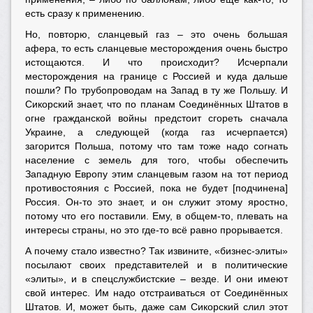
есть сразу к применению.
Но, повторю, сланцевый газ – это очень большая
афера, то есть сланцевые месторождения очень быстро
истощаются. И что происходит? Исчерпали
месторождения на границе с Россией и куда дальше
пошли? По трубопроводам на Запад в ту же Польшу. И
Сикорский знает, что по планам Соединённых Штатов в
огне гражданской войны предстоит сгореть сначала
Украине, а следующей (когда газ исчерпается)
загорится Польша, потому что там тоже надо согнать
население с земель для того, чтобы обеспечить
Западную Европу этим сланцевым газом на тот период
противостояния с Россией, пока не будет [подчинена]
Россия. Он-то это знает, и он служит этому яростно,
потому что его поставили. Ему, в общем-то, плевать на
интересы страны, но это где-то всё равно прорывается.
А почему стало известно? Так извините, «бизнес-элиты»
посылают своих представителей и в политические
«элиты», и в спецслужбистские – везде. И они имеют
свой интерес. Им надо отстраиваться от Соединённых
Штатов. И, может быть, даже сам Сикорский слил этот