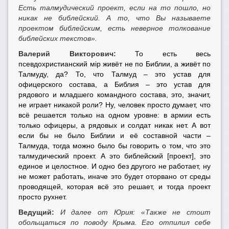
Есть талмудический проект, если на то пошло, но
никак не библейский. А то, что Вы называете
проектом библейским, есть неверное толкование
библейских текстов».
Валерий Викторович:
То есть весь
псевдохристианский мiр живёт не по Библии, а живёт по
Талмуду, да? То, что Талмуд – это устав для
офицерского состава, а Библия – это устав для
рядового и младшего командного состава, это, значит,
не играет никакой роли? Ну, человек просто думает, что
всё решается только на одном уровне: в армии есть
только офицеры, а рядовых и солдат никак нет. А вот
если бы не было Библии и её составной части –
Талмуда, тогда можно было бы говорить о том, что это
талмудический проект. А это библейский [проект], это
единое и целостное. И одно без другого не работает, ну
не может работать, иначе это будет оторвано от среды
проводящей, которая всё это решает, и тогда проект
просто рухнет.
Ведущий:
И далее от Юрия: «Также не стоит
обольщаться по поводу Крыма. Его отпилил себе