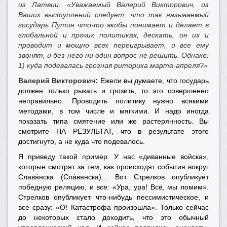
из Латвии:
«Уважаемый Валерий Викторович, из
Ваших выступлений следует, что так называемый
государь Путин что-то якобы понимает и делает в
глобальной и прочих политиках, дескать, он их и
проводит и мощно всех переигрывает, и все ему
звонят, и без него ни один вопрос не решить. Однако:
1) куда подевалась грозная риторика марта-апреля?»
Валерий Викторович:
Ежели вы думаете, что государь
должен только рыкать и грозить, то это совершенно
неправильно. Проводить политику нужно всякими
методами, в том числе и мягкими. И надо иногда
показать типа смятение или же растерянность. Вы
смотрите НА РЕЗУЛЬТАТ, что в результате этого
достигнуто, а не куда что подевалось.
Я приведу такой пример. У нас «диванные войска»,
которые смотрят за тем, как происходят события вокруг
Славя́нска (Сла́вянска)... Вот Стрелков опубликует
победную реляцию, и все: «Ура, ура! Всё, мы ломим».
Стрелков опубликует что-нибудь пессимистическое, и
все сразу: «О! Катастрофа произошла». Только сейчас
до некоторых стало доходить, что это обычный