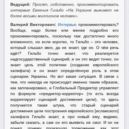
Ведущий:
Просят, собственно, прокомментировать
интервью Евгения Гильбо «На Украине выживет не
более восьми миллионов человек».
Валерий Викторович:
Интервью
прокомментировать?
Вообще, надо более или менее подробно его
прокомментировать, поскольку там достаточно много
вложенного, но если коротко, то Гильбо – это человек,
который слышал звон, да не знает, где он. О чём речь
идёт? Гильбо точно знает, что реализуется
надгосударственный сценарий, и он это видит точно, он
знает цель этой политики (создание европейского
халифата) и он знает определённую роль в этом
сценарии Украины. Но вот какая ситуация. В связи с
тем, что никогда не происходит именно таким образом,
как запланировано, и Глобальный Предиктор управляет
по формуле «предиктор-корректор» (то есть всегда
корректирует сценарий достижения цели), то здесь
получается такая штука, что старый сценарий
достижения цели построения европейского [исламского]
халифата Гильбо знает, а про новый ему, видимо,
забыли сказать, а сам он его выявить не смог. И он не
понял, почему произошло торможение, как этот