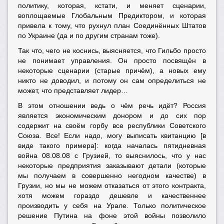
политику, которая, кстати, и меняет сценарии,
воплощаемые Глобальным Предиктором, и которая
привела к тому, что рухнул план Соединённых Штатов
по Украине (да и по другим странам тоже).
Так что, чего не коснись, выясняется, что Гильбо просто
не понимает управления. Он просто посвящён в
некоторые сценарии (старые причём), а новых ему
никто не доводил, и потому он сам определиться не
может, что представляет лидер…
В этом отношении ведь о чём речь идёт? Россия
является экономическим донором и до сих пор
содержит на своём горбу все республики Советского
Союза. Все! Если надо, могу выписать квитанцию [в
виде такого примера]: когда началась пятидневная
война 08.08.08 с Грузией, то выяснилось, что у нас
некоторые предприятия заказывают детали (которые
мы получаем в совершенно негодном качестве) в
Грузии, но мы не можем отказаться от этого контракта,
хотя можем гораздо дешевле и качественнее
производить у себя на Урале. Только политическое
решение Путина на фоне этой войны позволило