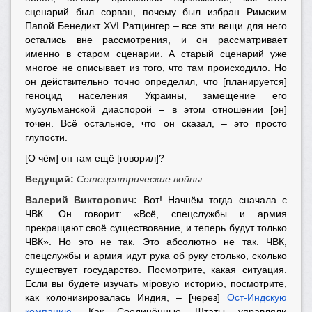
сценарий был сорван, почему был избран Римским
Папой Бенедикт XVI Ратцингер – все эти вещи для него
остались вне рассмотрения, и он рассматривает
именно в старом сценарии. А старый сценарий уже
многое не описывает из того, что там происходило. Но
он действительно точно определил, что [планируется]
геноцид населения Украины, замещение его
мусульманской диаспорой – в этом отношении [он]
точен. Всё остальное, что он сказал, – это просто
глупости.
[О чём] он там ещё [говорил]?
Ведущий:
Сетецентрические войны.
Валерий Викторович:
Вот! Начнём тогда сначала с
ЧВК. Он говорит: «Всё, спецслужбы и армия
прекращают своё существование, и теперь будут только
ЧВК». Но это не так. Это абсолютно не так. ЧВК,
спецслужбы и армия идут рука об руку столько, сколько
существует государство. Посмотрите, какая ситуация.
Если вы будете изучать мiровую историю, посмотрите,
как колонизировалась Индия, – [через]
Ост-Индскую
компанию
. Как Соединённые Штаты управляли