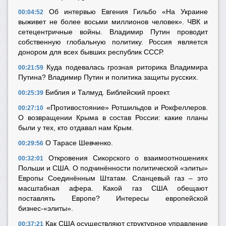
Об интервью Евгения Гильбо «На Украине
00:04:52
выживет не более восьми миллионов человек». ЧВК и
сетецентричные войны. Владимир Путин проводит
собственную глобальную политику. Россия является
донором для всех бывших республик СССР.
Куда подевалась грозная риторика Владимира
00:21:59
Путина? Владимир Путин и политика защиты русских.
Библия и Талмуд. Библейский проект.
00:25:39
«Противостояние» Ротшильдов и Рокфеллеров.
00:27:10
О возвращении Крыма в состав России: какие планы
были у тех, кто отдавал нам Крым.
О Тарасе Шевченко.
00:29:56
Откровения Сикорского о взаимоотношениях
00:32:01
Польши и США. О подчинённости политической «элиты»
Европы Соединённым Штатам. Сланцевый газ – это
масштабная афера. Какой газ США обещают
поставлять Европе? Интересы европейской
бизнес-«элиты».
Как США осуществляют структурное управление
00:37:21