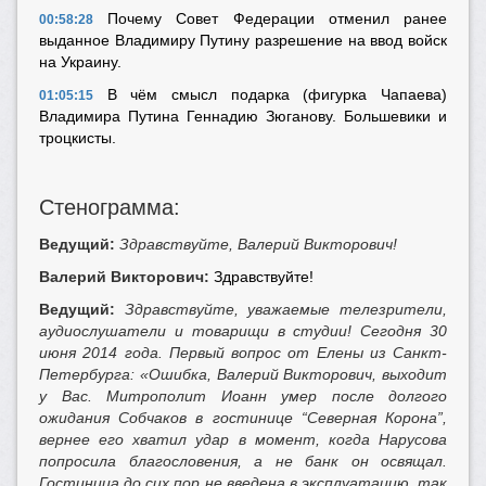
Почему Совет Федерации отменил ранее
00:58:28
выданное Владимиру Путину разрешение на ввод войск
на Украину.
В чём смысл подарка (фигурка Чапаева)
01:05:15
Владимира Путина Геннадию Зюганову. Большевики и
троцкисты.
Стенограмма:
Ведущий:
Здравствуйте, Валерий Викторович!
Валерий Викторович:
Здравствуйте!
Ведущий:
Здравствуйте, уважаемые телезрители,
аудиослушатели и товарищи в студии! Сегодня 30
июня 2014 года. Первый вопрос от Елены из Санкт-
Петербурга: «Ошибка, Валерий Викторович, выходит
у Вас. Митрополит Иоанн умер после долгого
ожидания Собчаков в гостинице “Северная Корона”,
вернее его хватил удар в момент, когда Нарусова
попросила благословения, а не банк он освящал.
Гостиница до сих пор не введена в эксплуатацию, так