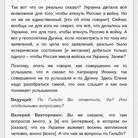
Так вот что он реально сказал? Украина делала всё
возможное для того, чтобы втянуть Россию в войну. Но
он же не единственный, [кто об этом говорит]. Сейчас
вообще ни для кого не секрет, что всё, что делалось на
Украине, это для того, чтобы втянуть Россию в войну. А
вот у геополитика Дугина, если посмотреть и по тону его
заявлений, и по цели его заявлений, реально было
истерическое состояние [и желание] добиться только
одного – чтобы Россия ввела войска на Украину. Зачем?
Поэтому, опять же говорю, как совершенно не то
услышали, что я сказал по патриарху Иоанну, так
совершенно не то услышали и по Дугину. Здесь Елене
надо разобраться самой, что она слышит и как она
понимает услышанное.
Ведущий:
По Гильбо Вы ответили, да? Или
отдельными вопросами?
Валерий Викторович:
Вы же сказали, что там
вопросов много, а [в] его [интервью], в котором он
[сказал], что на Украине выживет восемь миллионов
человек, много [всего]. А что там за вопросы по Гильбо?