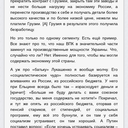
прекратить контракт с Грузией, закрыть там эти заводы и
не нести больше нагрузку на экономику России, а
перенести производство к себе и получать детали более
высокого качества и по более низкой цене, нежели мы
платили Грузии. [А] Грузия в результате этого получила
безработицу.
Но это только по одному сегменту. Есть ещё пример.
Все знают про то, что наш ВПК в значительной части
замкнут на производственные мощности Украины. Что,
случайно что ли? Нет. Именно для того, чтобы мы могли
содержать экономику этой страны.
А уж про «батьку» Лукашенко я вообще молчу. Его
«социалистическое чудо» полностью базируется на
вливаниях из России, из российского бюджета. У него
при Ельцине всегда было так – израсходует деньги и
[кричит]: «Больше не буду делать с вами союзное
государство, вы меня содержать не хотите!» Покричал,
и тут же опять из российского бюджета, оторвав от
пенсий стариков, от стипендий, от социальных
программ, ему всё это бухнули, и он там у себя
социализм устраивает, он там хороший. А Путин
поставил вопрос: «Если хочешь устраивать социализм –