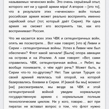
называемых чеченских войн. Это очень серьёзный опыт,
которого нет ни у одной армии мiра! А второе – [это то],
что в результате этих «чеченских» войн только
российская армия может реально воспринять именно
сирийский опыт (тот, который даёт Сирия). Ни одна
армия не сможет его воспринять так, как его
воспринимает Россия.
Что же касается всех этих ЧВК и сетецентричных войн,
опять же посмотрите… Вот нам говорят, [что в] Ливии и
Сирии – сетецентричные войны. Успех в Ливии чем был
обеспечен? Флот какой загнали! [Была] опора авиации
на острова и на Италию. А нам говорят: «Вот, сами
справились. ЧВК, сетецентричная война…» Ребят, вы
вообще понимаете, о чём идёт речь? Может быть, в
Сирии что-то по-другому? Нет. Там целая Турция со
своей армией являлась той опорой, на которой
базировались боевики в Сирии. И [какой бы мы] момент
[ни] рассматривали, мы везде за ЧВК и этой
сетецентричной войной увидим нормальную
государственную армию с нормальным полным
технологическим циклом. Ни у кого, говорю… вот при
пиратах не вставал вопрос о том, что флот нужно