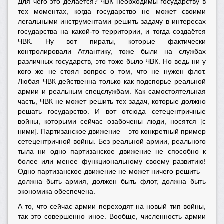
Для чего это делается? ЧВК необходимы государству в
тех моментах, когда государство не может своими
легальными инструментами решить задачу в интересах
государства на какой-то территории, и тогда создаётся
ЧВК. Ну вот пираты, которые фактически
контролировали Атлантику, тоже были на службах
различных государств, это тоже было ЧВК. Но ведь ни у
кого же не стоял вопрос о том, что не нужен флот.
Любая ЧВК действенна только как подспорье реальной
армии и реальным спецслужбам. Как самостоятельная
часть, ЧВК не может решить тех задач, которые должно
решать государство. И вот отсюда сетецентричные
войны, которыми сейчас озабочены люди, носятся [с
ними]. Партизанское движение – это конкретный пример
сетецентричной войны. Без реальной армии, реального
тыла ни одно партизанское движение не способно к
более или менее функциональному своему развитию!
Одно партизанское движение не может ничего решить –
должна быть армия, должен быть флот, должна быть
экономика обеспечена.
А то, что сейчас армии переходят на новый тип войны,
так это совершенно иное. Вообще, численность армии