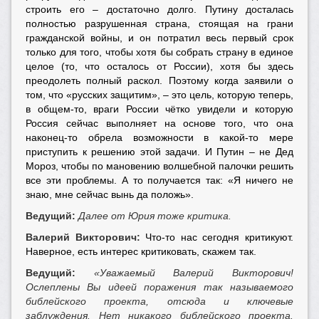
строить его – достаточно долго. Путину досталась
полностью разрушенная страна, стоящая на грани
гражданской войны, и он потратил весь первый срок
только для того, чтобы хотя бы собрать страну в единое
целое (то, что осталось от России), хотя бы здесь
преодолеть полный раскол. Поэтому когда заявили о
том, что «русских защитим», – это цель, которую теперь,
в общем-то, враги России чётко увидели и которую
Россия сейчас выполняет на основе того, что она
наконец-то обрела возможности в какой-то мере
приступить к решению этой задачи. И Путин – не Дед
Мороз, чтобы по мановению волшебной палочки решить
все эти проблемы. А то получается так: «Я ничего не
знаю, мне сейчас вынь да положь».
Ведущий:
Далее от Юрия тоже критика.
Валерий Викторович:
Что-то нас сегодня критикуют.
Наверное, есть интерес критиковать, скажем так.
Ведущий:
«Уважаемый Валерий Викторович!
Ослеплены Вы идеей поражения так называемого
библейского проекта, отсюда и ключевые
заблуждения. Нет никакого библейского проекта.