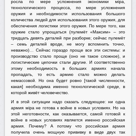
росла по мере усложнения экономики мiра,
технологического процесса, по мере усложнения
оружия и необходимости использования большого
количества людей для использования этого оружия, для
обеспечения логистики этого оружия. По мере того, как
оружие стало упрощаться (пулемёт «Максим» – это
тридцать девять деталей при разборке; сейчас пулемёт
– семь деталей вроде, не могу вспомнить точно,
неважно)… Сейчас гораздо проще все эти системы: и
производство стало проще (оно не такое сложное), и
логистические цепочки стали другие. И соответственно
этому необходимость в больших армиях начала
пропадать, то есть армию стало можно делать
немассовой. Но она будет ровно [такой численности,
какая] необходима именно технологической среде, в
которой живёт человечество.
И в этой ситуации надо сказать следующее: ни одна
армия мiра не готова к войне в новых условиях. Но на
этой неготовности, как оказывается, самой готовой к
войне в новых условиях является именно российская
армия. Почему? А потому что российская армия
получила очень мощную прививку в виде двух так