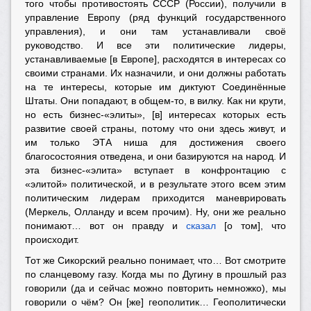
того чтобы противостоять СССР (России), получили в
управление Европу (ряд функций государственного
управления), и они там устанавливали своё
руководство. И все эти политические лидеры,
устанавливаемые [в Европе], расходятся в интересах со
своими странами. Их назначили, и они должны работать
на те интересы, которые им диктуют Соединённые
Штаты. Они попадают, в общем-то, в вилку. Как ни крути,
но есть бизнес-«элиты», [в] интересах которых есть
развитие своей страны, потому что они здесь живут, и
им только ЭТА ниша для достижения своего
благосостояния отведена, и они базируются на народ. И
эта бизнес-«элита» вступает в конфронтацию с
«элитой» политической, и в результате этого всем этим
политическим лидерам приходится маневрировать
(Меркель, Олланду и всем прочим). Ну, они же реально
понимают… вот он правду и
сказал
[о том], что
происходит.
Тот же Сикорский реально понимает, что… Вот смотрите
по сланцевому газу. Когда мы по Дугину в прошлый раз
говорили (да и сейчас можно повторить немножко), мы
говорили о чём? Он [же] геополитик… Геополитически