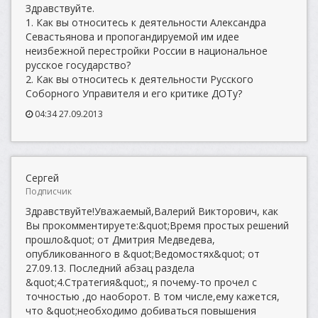
Здравствуйте.
1. Как вы относитесь к деятельности Александра
Севастьянова и пропогандируемой им идее
неизбежной перестройки России в национальное
русское государство?
2. Как вы относитесь к деятельности Русского
Cоборного Управителя и его критике ДОТу?
04:34 27.09.2013
Сергей
Подписчик
Здравствуйте!Уважаемый,Валерий Викторович, как
Вы прокомментируете:&quot;Время простых решений
прошло&quot; от Дмитрия Медведева,
опубликованного в &quot;Ведомостях&quot; от
27.09.13. Последний абзац раздела
&quot;4.Стратегия&quot;, я почему-то прочел с
точностью ,до наоборот. В том числе,ему кажется,
что &quot;необходимо добиваться повышения