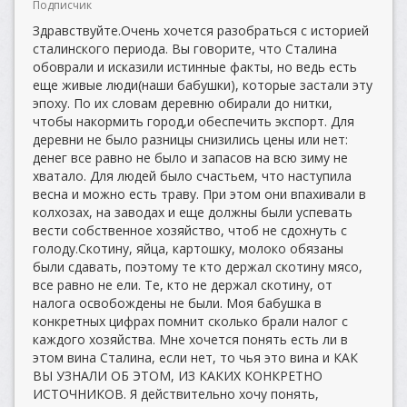
Подписчик
Здравствуйте.Очень хочется разобраться с историей
сталинского периода. Вы говорите, что Сталина
обоврали и исказили истинные факты, но ведь есть
еще живые люди(наши бабушки), которые застали эту
эпоху. По их словам деревню обирали до нитки,
чтобы накормить город,и обеспечить экспорт. Для
деревни не было разницы снизились цены или нет:
денег все равно не было и запасов на всю зиму не
хватало. Для людей было счастьем, что наступила
весна и можно есть траву. При этом они впахивали в
колхозах, на заводах и еще должны были успевать
вести собственное хозяйство, чтоб не сдохнуть с
голоду.Скотину, яйца, картошку, молоко обязаны
были сдавать, поэтому те кто держал скотину мясо,
все равно не ели. Те, кто не держал скотину, от
налога освобождены не были. Моя бабушка в
конкретных цифрах помнит сколько брали налог с
каждого хозяйства. Мне хочется понять есть ли в
этом вина Сталина, если нет, то чья это вина и КАК
ВЫ УЗНАЛИ ОБ ЭТОМ, ИЗ КАКИХ КОНКРЕТНО
ИСТОЧНИКОВ. Я действительно хочу понять,