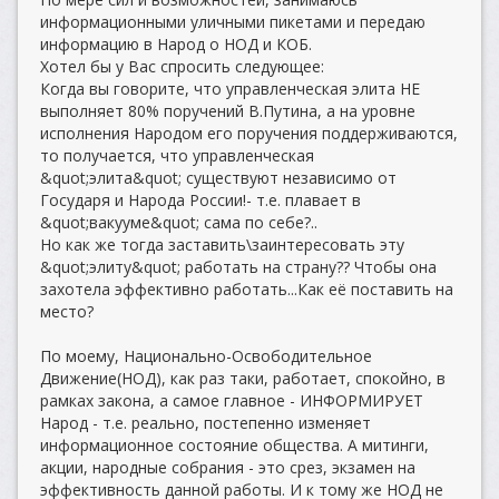
информационными уличными пикетами и передаю
информацию в Народ о НОД и КОБ.
Хотел бы у Вас спросить следующее:
Когда вы говорите, что управленческая элита НЕ
выполняет 80% поручений В.Путина, а на уровне
исполнения Народом его поручения поддерживаются,
то получается, что управленческая
&quot;элита&quot; существуют независимо от
Государя и Народа России!- т.е. плавает в
&quot;вакууме&quot; сама по себе?..
Но как же тогда заставить\заинтересовать эту
&quot;элиту&quot; работать на страну?? Чтобы она
захотела эффективно работать...Как её поставить на
место?
По моему, Национально-Освободительное
Движение(НОД), как раз таки, работает, спокойно, в
рамках закона, а самое главное - ИНФОРМИРУЕТ
Народ - т.е. реально, постепенно изменяет
информационное состояние общества. А митинги,
акции, народные собрания - это срез, экзамен на
эффективность данной работы. И к тому же НОД не