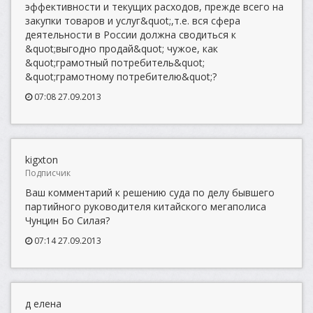
эффективности и текущих расходов, прежде всего на
закупки товаров и услуг&quot;,т.е. вся сфера
деятельности в России должна сводиться к
&quot;выгодно продай&quot; чужое, как
&quot;грамотный потребитель&quot;
&quot;грамотному потребителю&quot;?
07:08 27.09.2013
kigxton
Подписчик
Ваш комментарий к решению суда по делу бывшего
партийного руководителя китайского мегаполиса
Чунцин Бо Силая?
07:14 27.09.2013
д елена