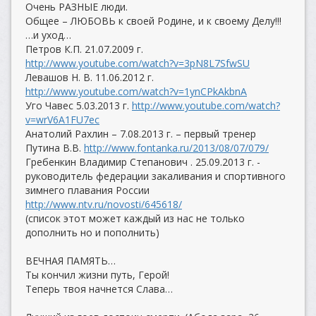
Очень РАЗНЫЕ люди.
Общее – ЛЮБОВЬ к своей Родине, и к своему Делу!!!
…и уход…
Петров К.П. 21.07.2009 г.
http://www.youtube.com/watch?v=3pN8L7SfwSU
Левашов Н. В. 11.06.2012 г.
http://www.youtube.com/watch?v=1ynCPkAkbnA
Уго Чавес 5.03.2013 г.
http://www.youtube.com/watch?
v=wrV6A1FU7ec
Анатолий Рахлин – 7.08.2013 г. – первый тренер
Путина В.В.
http://www.fontanka.ru/2013/08/07/079/
Гребенкин Владимир Степанович . 25.09.2013 г. -
руководитель федерации закаливания и спортивного
зимнего плавания России
http://www.ntv.ru/novosti/645618/
(список этот может каждый из нас не только
дополнить но и пополнить)
ВЕЧНАЯ ПАМЯТЬ…
Ты кончил жизни путь, Герой!
Теперь твоя начнется Слава…