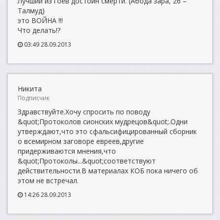
Лучший из гоев достоин смерти. (Абода зара, 26 –
Талмуд)
это ВОЙНА !!!
Что делать!?
03:49 28.09.2013
Никита
Подписчик
Здравствуйте.Хочу спросить по поводу
&quot;Протоколов сионских мудрецов&quot;.Одни
утверждают,что это сфальсифицированный сборник
о всемирном заговоре евреев,другие
придерживаются мнения,что
&quot;Протоколы...&quot;соответствуют
действительности.В материалах КОБ пока ничего об
этом не встречал.
14:26 28.09.2013