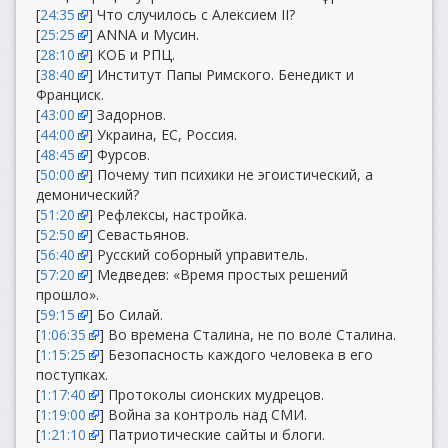
[
24:35
] Что случилось с Алексием II?
[
25:25
] ANNA и Мусин.
[
28:10
] КОБ и РПЦ.
[
38:40
] Институт Папы Римского. Бенедикт и
Франциск.
[
43:00
] Задорнов.
[
44:00
] Украина, ЕС, Россия.
[
48:45
] Фурсов.
[
50:00
] Почему тип психики не эгоистический, а
демонический?
[
51:20
] Рефлексы, настройка.
[
52:50
] Севастьянов.
[
56:40
] Русский соборный управитель.
[
57:20
] Медведев: «Время простых решений
прошло».
[
59:15
] Бо Силай.
[
1:06:35
] Во времена Сталина, не по воле Сталина.
[
1:15:25
] Безопасность каждого человека в его
поступках.
[
1:17:40
] Протоколы сионских мудрецов.
[
1:19:00
] Война за контроль над СМИ.
[
1:21:10
] Патриотические сайты и блоги.