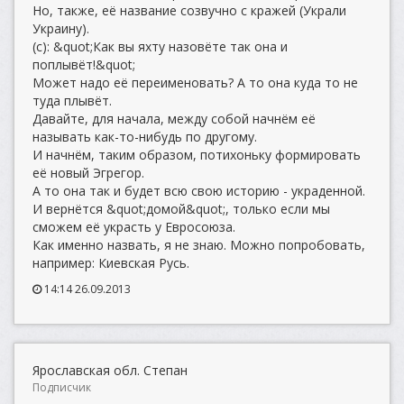
Но, также, её название созвучно с кражей (Украли
Украину).
(с): &quot;Как вы яхту назовёте так она и
поплывёт!&quot;
Может надо её переименовать? А то она куда то не
туда плывёт.
Давайте, для начала, между собой начнём её
называть как-то-нибудь по другому.
И начнём, таким образом, потихоньку формировать
её новый Эгрегор.
А то она так и будет всю свою историю - украденной.
И вернётся &quot;домой&quot;, только если мы
сможем её украсть у Евросоюза.
Как именно назвать, я не знаю. Можно попробовать,
например: Киевская Русь.
14:14 26.09.2013
Ярославская обл. Степан
Подписчик