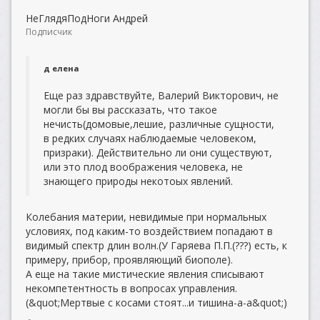
НеГлядяПодНоги Андрей
Подписчик
д елена
Еще раз здравствуйте, Валерий Викторович, не
могли бы вы рассказать, что такое
нечисть(домовые,лешие, различные сущности,
в редких случаях наблюдаемые человеком,
призраки). Действительно ли они существуют,
или это плод воображения человека, не
знающего природы некотоых явлений.
Колебания материи, невидимые при нормальных
условиях, под каким-то воздействием попадают в
видимый спектр длин волн.(У Гаряева П.П.(???) есть, к
примеру, прибор, проявляющий биополе).
А еще на такие мистические явления списывают
некомпетентность в вопросах управления.
(&quot;Мертвые с косами стоят...и тишина-а-а&quot;)