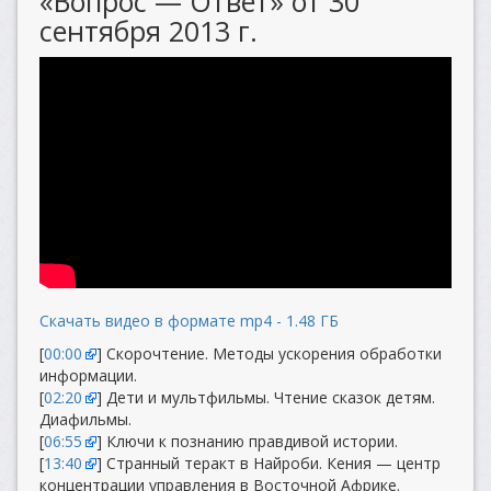
«Вопрос — Ответ» от 30
сентября 2013 г.
Скачать видео в формате mp4 - 1.48 ГБ
[
00:00
] Скорочтение. Методы ускорения обработки
информации.
[
02:20
] Дети и мультфильмы. Чтение сказок детям.
Диафильмы.
[
06:55
] Ключи к познанию правдивой истории.
[
13:40
] Странный теракт в Найроби. Кения — центр
концентрации управления в Восточной Африке.