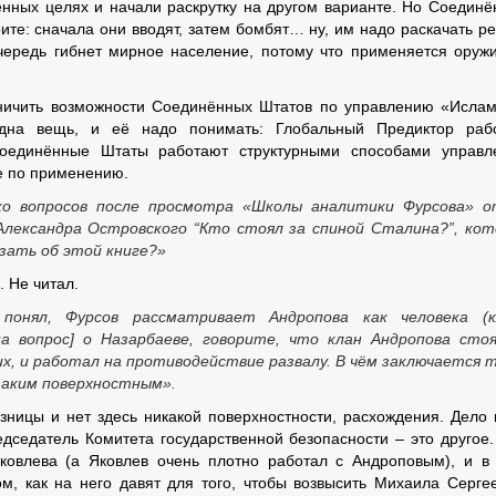
венных целях и начали раскрутку на другом варианте. Но Соедин
рите: сначала они вводят, затем бомбят… ну, им надо раскачать ре
чередь гибнет мирное население, потому что применяется оруж
аничить возможности Соединённых Штатов по управлению «Исла
одна вещь, и её надо понимать: Глобальный Предиктор рабо
Соединённые Штаты работают структурными способами управл
е по применению.
ько вопросов после просмотра «Школы аналитики Фурсова» 
Александра Островского “Кто стоял за спиной Сталина?”, ко
зать об этой книге?»
 Не читал.
 понял, Фурсов рассматривает Андропова как человека (кл
а вопрос] о Назарбаеве, говорите, что клан Андропова сто
х, и работал на противодействие развалу. В чём заключается 
таким поверхностным».
зницы и нет здесь никакой поверхностности, расхождения. Дело 
едседатель Комитета государственной безопасности – это другое.
Яковлева (а Яковлев очень плотно работал с Андроповым), и в
м, как на него давят для того, чтобы возвысить Михаила Серге