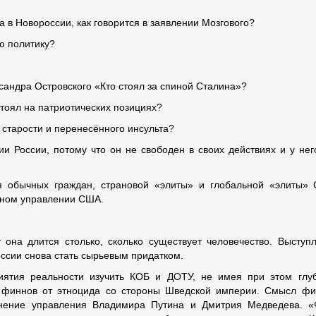
 в Новороссии, как говорится в заявлении Мозгового?
ю политику?
сандра Островского «Кто стоял за спиной Сталина»?
тоял на патриотических позициях?
 старости и перенесённого инсульта?
и России, потому что он не свободен в своих действиях и у нег
 обычных граждан, страновой «элиты» и глобальной «элиты»
нном управлении США.
она длится столько, сколько существует человечество. Выступ
сии снова стать сырьевым придатком.
иятия реальности изучить КОБ и ДОТУ, не имея при этом глу
а финнов от этноцида со стороны Шведской империи. Смысл ф
нение управления Владимира Путина и Дмитрия Медведева. 