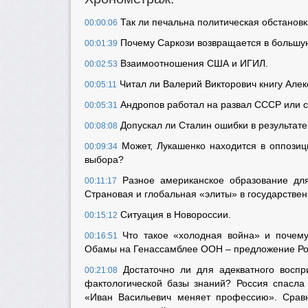
Так ли печальна политическая обстановка
00:00:06
Почему Саркози возвращается в большу
00:01:39
Взаимоотношения США и ИГИЛ.
00:02:53
Читал ли Валерий Викторович книгу Алек
00:05:11
Андропов работал на развал СССР или с
00:05:31
Допускал ли Сталин ошибки в результате
00:08:08
Может, Лукашенко находится в оппозици
00:09:34
выбора?
Разное американское образование для
00:11:17
Страновая и глобальная «элиты» в государстве
Ситуация в Новороссии.
00:15:12
Что такое «холодная война» и почему 
00:16:51
Обамы на Генассамблее ООН – предложение Рос
Достаточно ли для адекватного воспр
00:21:08
фактологической базы знаний? Россия спасл
«Иван Васильевич меняет профессию». Срав