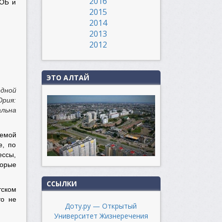
2016
КОБ и
2015
2014
2013
2012
ЭТО АЛТАЙ
едной
рия:
альна
аемой
е, по
ессы,
торые
ССЫЛКИ
тском
то не
Доту.ру — Открытый
Университет Жизнеречения