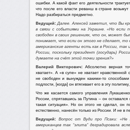
ошибки. А какой факт его деятельности трактуе
что после его власти реванш в стране возьмут 
Надо разбираться предметно.
Ведущий:
Далее. Алексей
заметил, что Вы кр
в связи с событиями на Украине. «Но если
свободен в своих решениях, что он, может бы
понимает, что если он этого не сделает, то
американские агенты есть как в России, так и
России, поскольку президент (государь) Рос
думаете на счёт этой точки зрения?»
Валерий Викторович:
Абсолютно верная точк
хватает». А «в супе» не хватает нравственной
не свободен и вынужден какими-то способами 
подлости, [когда] он втягивает его в эту полити
Что же касается самого управления Лукашенко
России, спрятавшись за Путина – он оставался 
такая ситуация». Но он этого не сделал, он 
естественно, нанесён только из России. И не в п
Ведущий:
Вопрос от Вуди про Псаки:
«Не 
американцев так “элита” деградировала всл