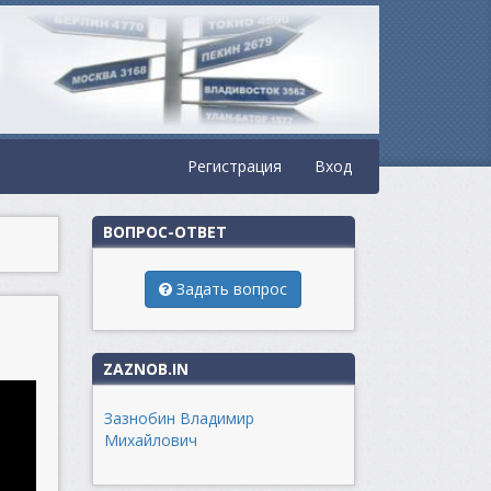
Регистрация
Вход
ВОПРОС-ОТВЕТ
Задать вопрос
ZAZNOB.IN
Зазнобин Владимир
Михайлович