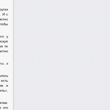
ругих
. И с
лютно
чтобы
го: у
искуя
не те
лютно
та, в
алось
 есть
ым и
эль»,
ктам.
е это