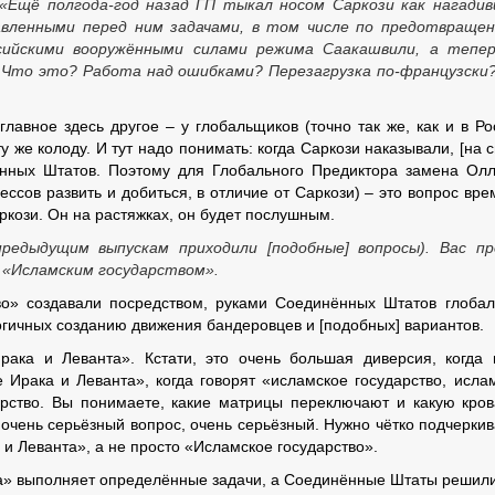
«Ещё полгода-год назад ГП тыкал носом Саркози как нагади
авленными перед ним задачами, в том числе по предотвраще
ссийскими вооружёнными силами режима Саакашвили, а тепер
. Что это? Работа над ошибками? Перезагрузка по-французски
лавное здесь другое – у глобальщиков (точно так же, как и в Ро
у же колоду. И тут надо понимать: когда Саркози наказывали, [на 
нных Штатов. Поэтому для Глобального Предиктора замена Ол
ессов развить и добиться, в отличие от Саркози) – это вопрос вре
аркози. Он на растяжках, он будет послушным.
редыдущим выпускам приходили [подобные] вопросы). Вас п
«Исламским государством».
о» создавали посредством, руками Соединённых Штатов глоба
огичных созданию движения бандеровцев и [подобных] вариантов.
рака и Леванта». Кстати, это очень большая диверсия, когда 
 Ирака и Леванта», когда говорят «исламское государство, исла
арство. Вы понимаете, какие матрицы переключают и какую кро
 очень серьёзный вопрос, очень серьёзный. Нужно чётко подчеркив
 и Леванта», а не просто «Исламское государство».
та» выполняет определённые задачи, а Соединённые Штаты решили