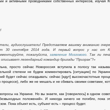
ми и активными проводниками собственных интересов, изучая 
!
тели, аудиослушатели! Представляем вашему вниманию очер
от 30 сентября 2014 года. И первый вопрос у нас от Ю
омментируйте, пожалуйста,
заявление Мозгового
. Так ли печ
ё описывает легендарный командир бригады “Призрак”?»
ьна, просто сейчас Новороссия вступила в полосу так назыв
ельной степени не будем комментировать [ситуацию] по Украин
й будет сейчас опаздывать: сейчас [идут] высокочастотные проц
 процессе), либо же не мешать и не сбивать своими советами, ко
опросы на Украине. Но вы знаете, как [говорилось] в одном сове
безвыходных положений». И никогда ничего не погибло, пока э
ом. Пока объект есть, субъект есть – процесс будет.