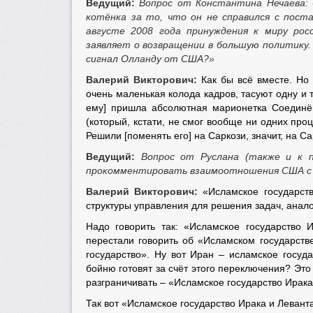
Ведущий:
Вопрос от Константина Нечаева: 
котёнка за то, что он не справился с пост
августе 2008 года принуждения к миру ро
заявляет о возвращении в большую политику
сигнал Олланду от США?»
Валерий Викторович:
Как бы всё вместе. Но г
очень маленькая колода кадров, тасуют одну и т
ему] пришла абсолютная марионетка Соединё
(который, кстати, не смог вообще ни одних проц
Решили [поменять его] на Саркози, значит, на С
Ведущий:
Вопрос от Руслана (также и к п
прокомментировать взаимоотношения США с 
Валерий Викторович:
«Исламское государств
структуры управления для решения задач, анал
Надо говорить так: «Исламское государство И
перестали говорить об «Исламском государстве
государство». Ну вот Иран – исламское госуд
бойню готовят за счёт этого переключения? Это
разграничивать – «Исламское государство Ирака
Так вот «Исламское государство Ирака и Леван