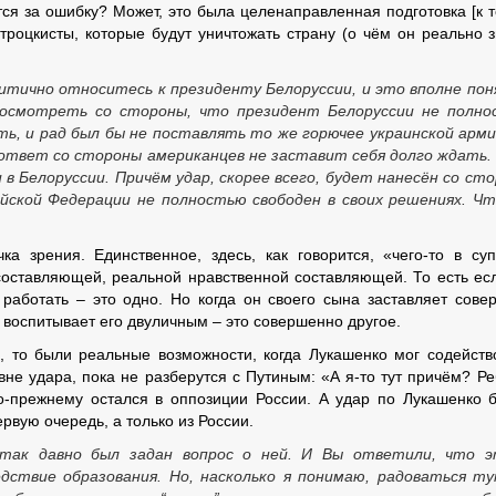
тся за ошибку? Может, это была целенаправленная подготовка [к т
троцкисты, которые будут уничтожать страну (о чём он реально з
итично относитесь к президенту Белоруссии, и это вполне по
 посмотреть со стороны, что президент Белоруссии не полн
ть, и рад был бы не поставлять то же горючее украинской арми
 ответ со стороны американцев не заставит себя долго ждать.
 в Белоруссии. Причём удар, скорее всего, будет нанесён со ст
сийской Федерации не полностью свободен в своих решениях. Ч
а зрения. Единственное, здесь, как говорится, «чего-то в су
 составляющей, реальной нравственной составляющей. То есть ес
работать – это одно. Но когда он своего сына заставляет сове
ку, воспитывает его двуличным – это совершенно другое.
, то были реальные возможности, когда Лукашенко мог содейств
вне удара, пока не разберутся с Путиным: «А я-то тут причём? Ре
по-прежнему остался в оппозиции России. А удар по Лукашенко б
ервую очередь, а только из России.
так давно был задан вопрос о ней. И Вы ответили, что э
едствие образования. Но, насколько я понимаю, радоваться т