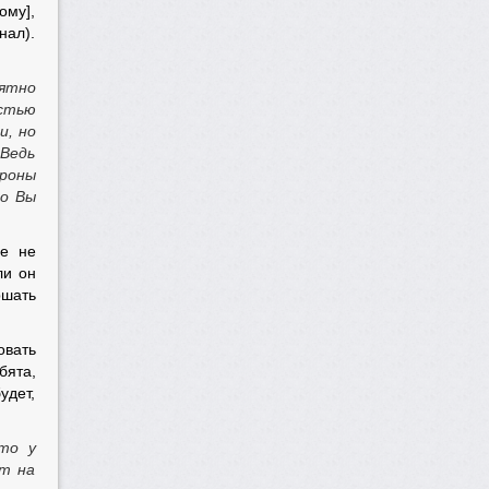
ому],
нал).
нятно
остью
и, но
 Ведь
ороны
то Вы
пе не
ли он
ршать
овать
бята,
удет,
то у
ут на