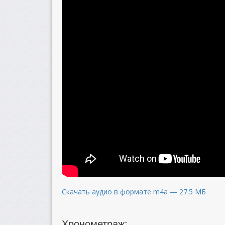
Скачать аудио в формате m4a — 27.5 МБ
Хронометраж: