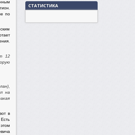
ённым
СТАТИСТИКА
гион.
ие по
мским
тает
ения.
от 12
торую
ан),
ял на
такая
вот в
 Есть
 этом
евича