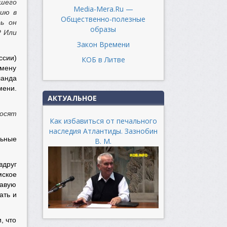
вшего
Media-Mera.Ru —
нию в
Общественно-полезные
ь он
образы
? Или
Закон Времени
ссии)
КОБ в Литве
смену
ланда
мени.
АКТУАЛЬНОЕ
росят
Как избавиться от печального
наследия Атлантиды. Зазнобин
льные
В. М.
вдруг
мское
вавую
ать и
, что