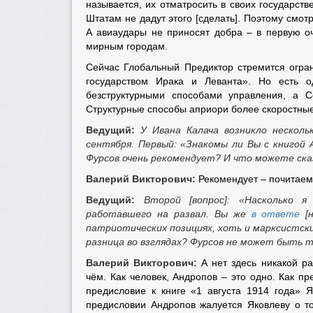
называется, их отматросить в своих государст
Штатам не дадут этого [сделать]. Поэтому смот
А авиаудары не приносят добра – в первую о
мирным городам.
Сейчас Глобальный Предиктор стремится огр
государством Ирака и Леванта». Но есть 
безструктурными способами управления, а 
Структурные способы априори более скоростны
Ведущий:
У Ивана Калача возникло нескол
сентября. Первый:
«Знакомы ли Вы с книгой 
Фурсов очень рекомендует? И что можете ска
Валерий Викторович:
Рекомендует – почитаем.
Ведущий:
Второй [вопрос]:
«Насколько я
работавшего на развал. Вы же
в ответе
[н
патриотических позициях, хоть и марксистски
разница во взглядах? Фурсов не может быть 
Валерий Викторович:
А нет здесь никакой ра
чём. Как человек, Андропов – это одно. Как пр
предисловие к книге «1 августа 1914 года» 
предисловии Андропов жалуется Яковлеву о то