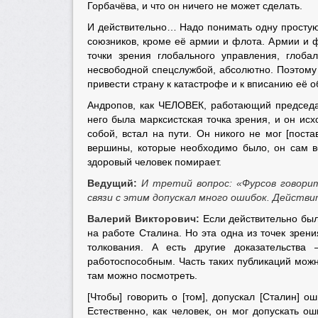
Горбачёва, и что он ничего не может сделать.
И действительно… Надо понимать одну простую 
союзников, кроме её армии и флота. Армии и 
точки зрения глобального управления, глоб
несвободной спецслужбой, абсолютно. Поэтому 
привести страну к катастрофе и к вписанию её о
Андропов, как ЧЕЛОВЕК, работающий председат
него была марксистская точка зрения, и он исх
собой, встал на пути. Он никого не мог [пост
вершины, которые необходимо было, он сам вс
здоровый человек помирает.
Ведущий:
И третий вопрос:
«Фурсов говори
связи с этим допускал много ошибок. Действ
Валерий Викторович:
Если действительно был
на работе Сталина. Но эта одна из точек зрен
толкования. А есть другие доказательств
работоспособным. Часть таких публикаций можно
там можно посмотреть.
[Чтобы] говорить о [том], допускал [Сталин] 
Естественно, как человек, он мог допускать ош