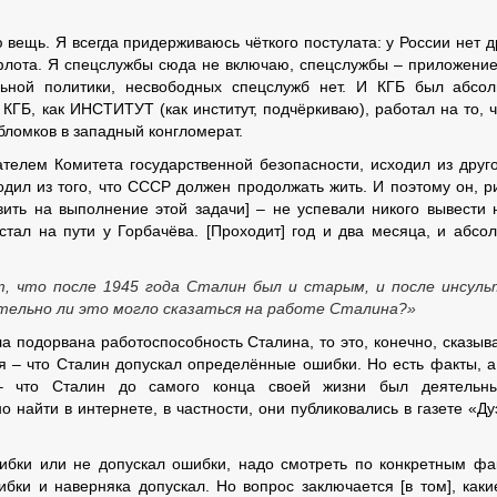
вещь. Я всегда придерживаюсь чёткого постулата: у России нет д
флота. Я спецслужбы сюда не включаю, спецслужбы – приложение
альной политики, несвободных спецслужб нет. И КГБ был абсо
КГБ, как ИНСТИТУТ (как институт, подчёркиваю), работал на то, 
бломков в западный конгломерат.
елем Комитета государственной безопасности, исходил из друго
одил из того, что СССР должен продолжать жить. И поэтому он, р
авить на выполнение этой задачи] – не успевали никого вывести 
тал на пути у Горбачёва. [Проходит] год и два месяца, и абсо
т, что после 1945 года Сталин был и старым, и после инсуль
ительно ли это могло сказаться на работе Сталина?»
а подорвана работоспособность Сталина, то это, конечно, сказыв
ия – что Сталин допускал определённые ошибки. Но есть факты, а
а – что Сталин до самого конца своей жизни был деятельн
 найти в интернете, в частности, они публиковались в газете «Ду
ошибки или не допускал ошибки, надо смотреть по конкретным фа
ибки и наверняка допускал. Но вопрос заключается [в том], каки