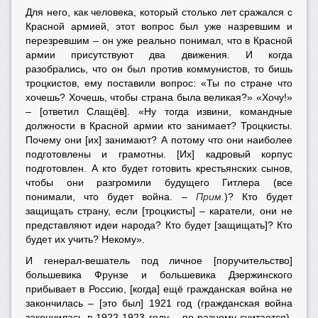
Для него, как человека, который столько лет сражался с
Красной армией, этот вопрос был уже назревшим и
перезревшим – он уже реально понимал, что в Красной
армии присутствуют два движения. И когда
разобрались, что он был против коммунистов, то бишь
троцкистов, ему поставили вопрос: «Ты по стране что
хочешь? Хочешь, чтобы страна была великая?» «Хочу!»
– [ответил Слащёв]. «Ну тогда извини, командные
должности в Красной армии кто занимает? Троцкисты.
Почему они [их] занимают? А потому что они наиболее
подготовлены и грамотны. [Их] кадровый корпус
подготовлен. А кто будет готовить крестьянских сынов,
чтобы они разгромили будущего Гитлера (все
понимали, что будет война. –
Прим.
)? Кто будет
защищать страну, если [троцкисты] – каратели, они не
представляют идеи народа? Кто будет [защищать]? Кто
будет их учить? Некому».
И генерал-вешатель под личное [поручительство]
большевика Фрунзе и большевика Дзержинского
прибывает в Россию, [когда] ещё гражданская война не
закончилась – [это был] 1921 год (гражданская война
закончилась в 1922-1923 году – по-разному считается).