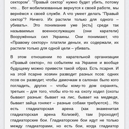
сектором”. “Правый сектор” нужно будет убить, потому
что… Вот мобилизованные вернутся к своей работе, мы
вернёмся к своей службе. А что умеет делать “Правый
сектор”? Ничего. Их растили только для одного –
убивать». Это понимание уже [есть] среди так
называемых военнослужащих (они каратели)
Вооружённых сил Украины. Они понимают, что
«Правому сектору» платили деньги, их содержали, их
растили только для одной цели – убивать.
В этом отношении по карательной организации
«Правый сектор», по событиям на Украине и вообще
будущему можно привести такой образ. Есть псарня. И
на этой псарне хозяин разводит разных псов: одних
псов он разводит, чтобы дамочкам в салонах было кого
погладить, других – чтобы кому-то дом охранять,
третьих – для того, чтобы кто-то на охоту ходил (охоты
бывают разные: бывает на лис, бывает на медведя,
бывает зайца гоняют – разные собаки требуются)... Но
есть гладиаторская арена (как знаменитая
гладиаторская арена Колизей), там [проходят]
гладиаторские бои. Гладиаторские бои идут не только
между гладиаторами, но есть бои, когда гладиатор