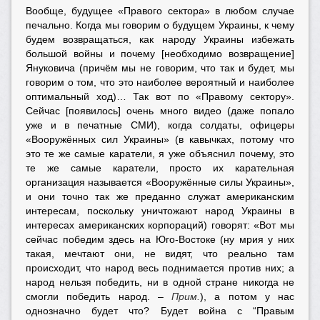
Вообще, будущее «Правого сектора» в любом случае
печально. Когда мы говорим о будущем Украины, к чему
будем возвращаться, как народу Украины избежать
большой войны и почему [необходимо возвращение]
Януковича (причём мы не говорим, что так и будет, мы
говорим о том, что это наиболее вероятный и наиболее
оптимальный ход)… Так вот по «Правому сектору».
Сейчас [появилось] очень много видео (даже попало
уже и в печатные СМИ), когда солдаты, офицеры
«Вооружённых сил Украины» (в кавычках, потому что
это те же самые каратели, я уже объяснил почему, это
те же самые каратели, просто их карательная
организация называется «Вооружённые силы Украины»,
и они точно так же преданно служат американским
интересам, поскольку уничтожают народ Украины в
интересах американских корпораций) говорят: «Вот мы
сейчас победим здесь на Юго-Востоке (ну мрия у них
такая, мечтают они, не видят, что реально там
происходит, что народ весь поднимается против них; а
народ нельзя победить, ни в одной стране никогда не
смогли победить народ. –
Прим.
), а потом у нас
однозначно будет что? Будет война с “Правым