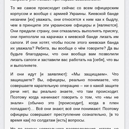
То же самое происходит сейчас со всем офицерским
корпусом и вообще с армией Украины. Киевской банде
незачем [их] уважать, они относятся к ним как к быдлу,
чем в принципе эти украинские офицеры и [являются].
Они предали страну, они отказались выполнять присягу,
они приползли на карачках к киевской банде лизать им
сапоги. И они хотят, чтобы после этого киевская банда
их уважала? Ребята, вы вообще о чём говорите? Да вы
будьте благодарны, что они вообще вам позволили
лизать сапоги и заставили вас работать на [себя], что вы
и выполняете.
И они идут [и заявляют]: «Мы защищаем». Что
защищаете? Вы, офицеры, реально понимаете, что
совершаете карательную операцию – ни о какой защите
речи нет, вы реально знаете, что там происходит.
Поэтому когда начинают говорить о том, что «мы не
знали» (обычно это [происходит], когда в плен
попадают)… Всё они знают, всё они понимают. Поэтому
офицеры совершают преступление сознательно, [в то
время как] по солдатам [есть] вопросы.
Но по закону нормального распределения, кстати, не