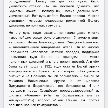
сотрудничал? Потому что для них нужно было
уничтожить страну: «Ах, вы посмели доказать, что
“чумазый может”? Поэтому вы, Россия, должны быть
уничтожены!» Вот суть любого Белого проекта. Многие
участники, которые очарованы романтикой Белого
движения, не понимают эту суть.
Но эту суть, надо сказать, понимали даже многие
известнейшие вожди Белого движения. Я имею в виду,
например, Якова Александровича Слащёва-Крымского
– знаменитейшего генерала-вешателя. Он во многом
напоминает Стрелкова: жёсткий порядок, поддержка
населения, куда бы он ни приходил, но много
нелогичных движений и много непонятностей. А в чём
была суть? Когда в 1921 году остатки Белой армии
эмигрировали из Крыма, встал вопрос: «Как дальше
быть»? И на Слащёва вышли большевики – вышли от
Михаила Васильевича Фрунзе и от Феликса
Эдмундовича Дзержинского, это большевики. И они
поставили перед Слащёвым перефразированный из
фильма «Чапаев» («Ты за большевиков аль за
коммунистов?») вопрос: «Яков Саныч, ты против
большевиков или коммунистов?»