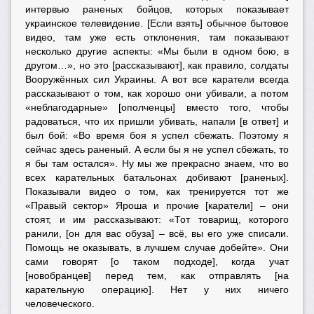
интервью раненых бойцов, которых показывает
украинское телевидение. [Если взять] обычное бытовое
видео, там уже есть отклонения, там показывают
несколько другие аспекты: «Мы были в одном бою, в
другом…», но это [рассказывают], как правило, солдаты
Вооружённых сил Украины. А вот все каратели всегда
рассказывают о том, как хорошо они убивали, а потом
«неблагодарные» [ополченцы] вместо того, чтобы
радоваться, что их пришли убивать, напали [в ответ] и
был бой: «Во время боя я успел сбежать. Поэтому я
сейчас здесь раненый. А если бы я не успел сбежать, то
я бы там остался». Ну мы же прекрасно знаем, что во
всех карательных батальонах добивают [раненых].
Показывали видео о том, как тренируется тот же
«Правый сектор» Яроша и прочие [каратели] – они
стоят, и им рассказывают: «Тот товарищ, которого
ранили, [он для вас обуза] – всё, вы его уже списали.
Помощь не оказывать, в лучшем случае добейте». Они
сами говорят [о таком подходе], когда учат
[новобранцев] перед тем, как отправлять [на
карательную операцию]. Нет у них ничего
человеческого.