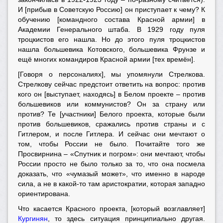
И [прибыв в Советскую Россию] он приступает к чему? К
обучению [командного состава Красной армии] в
Академии Генерального штаба. В 1929 году пуля
троцкистов его нашла. Но до этого пуля троцкистов
нашла большевика Котовского, большевика Фрунзе и
ещё многих командиров Красной армии [тех времён].
[Говоря о персоналиях], мы упомянули Стрелкова.
Стрелкову сейчас предстоит ответить на вопрос: против
кого он [выступает, находясь] в Белом проекте – против
большевиков или коммунистов? Он за страну или
против? Те [участники] Белого проекта, которые были
против большевиков, сражались против страны и с
Гитлером, и после Гитлера. И сейчас они мечтают о
том, чтобы России не было. Почитайте того же
Просвирнина – «Спутник и погром»: они мечтают, чтобы
России просто не было только за то, что она посмела
доказать, что «чумазый может», что именно в народе
сила, а не в какой-то там аристократии, которая западно
ориентирована.
Что касается Красного проекта, [который возглавляет]
Кургинян
, то здесь ситуация принципиально другая.