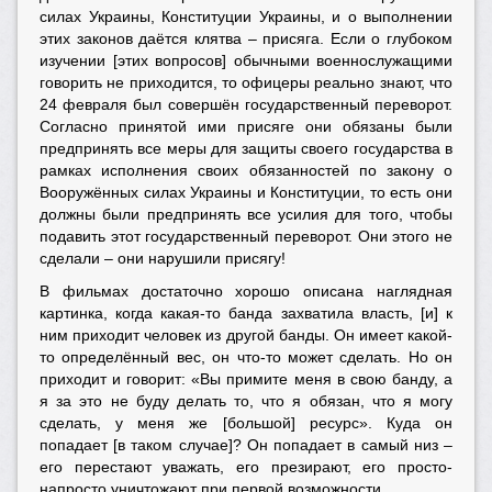
силах Украины, Конституции Украины, и о выполнении
этих законов даётся клятва – присяга. Если о глубоком
изучении [этих вопросов] обычными военнослужащими
говорить не приходится, то офицеры реально знают, что
24 февраля был совершён государственный переворот.
Согласно принятой ими присяге они обязаны были
предпринять все меры для защиты своего государства в
рамках исполнения своих обязанностей по закону о
Вооружённых силах Украины и Конституции, то есть они
должны были предпринять все усилия для того, чтобы
подавить этот государственный переворот. Они этого не
сделали – они нарушили присягу!
В фильмах достаточно хорошо описана наглядная
картинка, когда какая-то банда захватила власть, [и] к
ним приходит человек из другой банды. Он имеет какой-
то определённый вес, он что-то может сделать. Но он
приходит и говорит: «Вы примите меня в свою банду, а
я за это не буду делать то, что я обязан, что я могу
сделать, у меня же [большой] ресурс». Куда он
попадает [в таком случае]? Он попадает в самый низ –
его перестают уважать, его презирают, его просто-
напросто уничтожают при первой возможности.