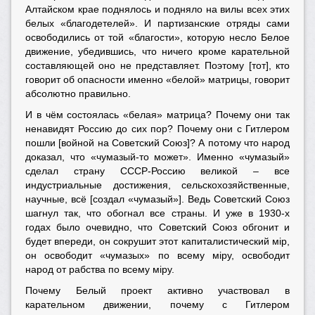
Алтайском крае поднялось и подняло на вилы всех этих
белых «благодетелей». И партизанские отряды сами
освободились от той «благости», которую несло Белое
движение, убедившись, что ничего кроме карательной
составляющей оно не представляет. Поэтому [тот], кто
говорит об опасности именно «белой» матрицы, говорит
абсолютно правильно.
И в чём состоялась «белая» матрица? Почему они так
ненавидят Россию до сих пор? Почему они с Гитлером
пошли [войной на Советский Союз]? А потому что народ
доказал, что «чумазый-то может». Именно «чумазый»
сделал страну СССР-Россию великой – все
индустриальные достижения, сельскохозяйственные,
научные, всё [создал «чумазый»]. Ведь Советский Союз
шагнул так, что обогнал все страны. И уже в 1930-х
годах было очевидно, что Советский Союз обгонит и
будет впереди, он сокрушит этот капиталистический мiр,
он освободит «чумазых» по всему мiру, освободит
народ от рабства по всему мiру.
Почему Белый проект активно участвовал в
карательном движении, почему с Гитлером