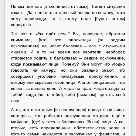
Но мы немного [отклонились от темы]. Так вот ситуация
какая… Да, ещё есть отдельный аспект по составу, что к
чему происходит, и к этому надо [будет потом]
вернуться.
Так вот о чём идёт речь? Вы, наверное, обратили
внимание, [что] все ополченцы (за редким
исключением) не носят балаклав – все с открытыми
лицами. И в то же время все каратели, наоборот,
стараются ходить в балаклавах – редкое исключение,
когда показывают лица. Почему? Они могут что угодно
говорить на камеру, но они реально знают, что
совершают уголовно наказуемые преступления, и
потому они скрывают свои лица. А ополченцы знают, что
воюют за правое дело. А когда ты прав, когда правда за
тобой, когда Бог с тобой, тебе [незачем] прятать своё
лицо.
А то, что некоторые [из ополченцев] прячут свои лица:
во-первых, это работает накрученная матрица ещё с
майдана, [где] у всех в балаклавах [были] лица. А во-
вторых, есть определённые обстоятельства, когда у
кого-то семьи находятся в заложниках у фашистов, и