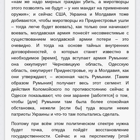
«нам же надо мирных граждан убить, а миротворцы
этого позволять не будут – у них мандат на применение
оружия»; и сейчас США, Украина и Молдавия тоже
добиваются, чтобы миротворцы из Приднестровья ушли
– тогда легче будет воевать), как только они начинают
воевать, молдавская армия понесёт несовместимые с
существованием молдавской армии потери – это
очевидно. И тогда на основе тайных внутренних
договорённостей, о которых станет известно в
необходимое [время], туда вступает армия Румынии:
она оккупирует Черновицкую область, Одесскую
область, оккупирует Приднестровье, ну а Молдавия, как
они утверждают, – исконная часть Румынии. [Таким
образом Румыния] получает весь этот сегмент. И
действия Коломойского по противостоянию сейчас в
Одессе показывают, что они заранее [заботятся] о том,
чтобы [для] Румынии там была более спокойная
обстановка, нежели [если бы] туда вошли некие
патриоты Украины и что-то там попытались сделать.
Поэтому при всём этом политическом спектре нужна
будет точка, откуда пойдёт восстановление
государственности. Сейчас и на перспективу [этой