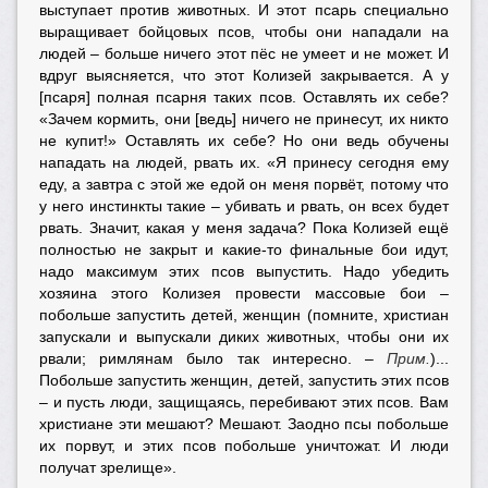
выступает против животных. И этот псарь специально
выращивает бойцовых псов, чтобы они нападали на
людей – больше ничего этот пёс не умеет и не может. И
вдруг выясняется, что этот Колизей закрывается. А у
[псаря] полная псарня таких псов. Оставлять их себе?
«Зачем кормить, они [ведь] ничего не принесут, их никто
не купит!» Оставлять их себе? Но они ведь обучены
нападать на людей, рвать их. «Я принесу сегодня ему
еду, а завтра с этой же едой он меня порвёт, потому что
у него инстинкты такие – убивать и рвать, он всех будет
рвать. Значит, какая у меня задача? Пока Колизей ещё
полностью не закрыт и какие-то финальные бои идут,
надо максимум этих псов выпустить. Надо убедить
хозяина этого Колизея провести массовые бои –
побольше запустить детей, женщин (помните, христиан
запускали и выпускали диких животных, чтобы они их
рвали; римлянам было так интересно. –
Прим.
)...
Побольше запустить женщин, детей, запустить этих псов
– и пусть люди, защищаясь, перебивают этих псов. Вам
христиане эти мешают? Мешают. Заодно псы побольше
их порвут, и этих псов побольше уничтожат. И люди
получат зрелище».