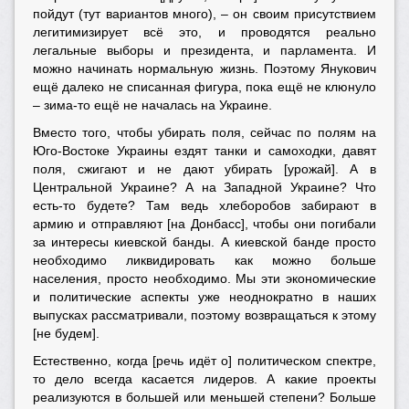
пойдут (тут вариантов много), – он своим присутствием
легитимизирует всё это, и проводятся реально
легальные выборы и президента, и парламента. И
можно начинать нормальную жизнь. Поэтому Янукович
ещё далеко не списанная фигура, пока ещё не клюнуло
– зима-то ещё не началась на Украине.
Вместо того, чтобы убирать поля, сейчас по полям на
Юго-Востоке Украины ездят танки и самоходки, давят
поля, сжигают и не дают убирать [урожай]. А в
Центральной Украине? А на Западной Украине? Что
есть-то будете? Там ведь хлеборобов забирают в
армию и отправляют [на Донбасс], чтобы они погибали
за интересы киевской банды. А киевской банде просто
необходимо ликвидировать как можно больше
населения, просто необходимо. Мы эти экономические
и политические аспекты уже неоднократно в наших
выпусках рассматривали, поэтому возвращаться к этому
[не будем].
Естественно, когда [речь идёт о] политическом спектре,
то дело всегда касается лидеров. А какие проекты
реализуются в большей или меньшей степени? Больше