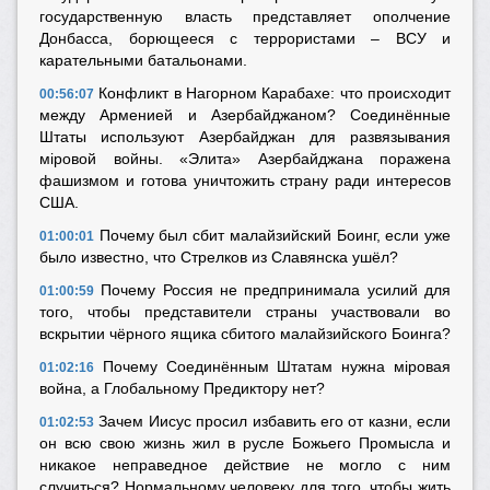
государственную власть представляет ополчение
Донбасса, борющееся с террористами – ВСУ и
карательными батальонами.
Конфликт в Нагорном Карабахе: что происходит
00:56:07
между Арменией и Азербайджаном? Соединённые
Штаты используют Азербайджан для развязывания
мiровой войны. «Элита» Азербайджана поражена
фашизмом и готова уничтожить страну ради интересов
США.
Почему был сбит малайзийский Боинг, если уже
01:00:01
было известно, что Стрелков из Славянска ушёл?
Почему Россия не предпринимала усилий для
01:00:59
того, чтобы представители страны участвовали во
вскрытии чёрного ящика сбитого малайзийского Боинга?
Почему Соединённым Штатам нужна мiровая
01:02:16
война, а Глобальному Предиктору нет?
Зачем Иисус просил избавить его от казни, если
01:02:53
он всю свою жизнь жил в русле Божьего Промысла и
никакое неправедное действие не могло с ним
случиться? Нормальному человеку для того, чтобы жить