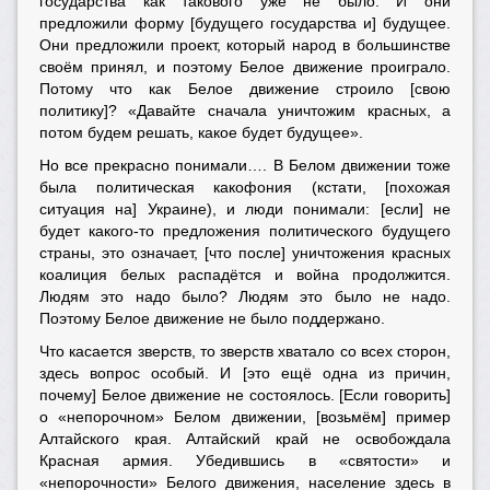
государства как такового уже не было. И они
предложили форму [будущего государства и] будущее.
Они предложили проект, который народ в большинстве
своём принял, и поэтому Белое движение проиграло.
Потому что как Белое движение строило [свою
политику]? «Давайте сначала уничтожим красных, а
потом будем решать, какое будет будущее».
Но все прекрасно понимали…. В Белом движении тоже
была политическая какофония (кстати, [похожая
ситуация на] Украине), и люди понимали: [если] не
будет какого-то предложения политического будущего
страны, это означает, [что после] уничтожения красных
коалиция белых распадётся и война продолжится.
Людям это надо было? Людям это было не надо.
Поэтому Белое движение не было поддержано.
Что касается зверств, то зверств хватало со всех сторон,
здесь вопрос особый. И [это ещё одна из причин,
почему] Белое движение не состоялось. [Если говорить]
о «непорочном» Белом движении, [возьмём] пример
Алтайского края. Алтайский край не освобождала
Красная армия. Убедившись в «святости» и
«непорочности» Белого движения, население здесь в