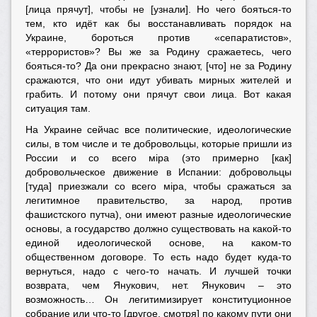
[лица прячут], чтобы не [узнали]. Но чего бояться-то
тем, кто идёт как бы восстанавливать порядок на
Украине, бороться против «сепаратистов»,
«террористов»? Вы же за Родину сражаетесь, чего
бояться-то? Да они прекрасно знают, [что] не за Родину
сражаются, что они идут убивать мирных жителей и
грабить. И потому они прячут свои лица. Вот какая
ситуация там.
На Украине сейчас все политические, идеологические
силы, в том числе и те добровольцы, которые пришли из
России и со всего мiра (это примерно [как]
добровольческое движение в Испании: добровольцы
[туда] приезжали со всего мiра, чтобы сражаться за
легитимное правительство, за народ, против
фашистского путча), они имеют разные идеологические
основы, а государство должно существовать на какой-то
единой идеологической основе, на каком-то
общественном договоре. То есть надо будет куда-то
вернуться, надо с чего-то начать. И лучшей точки
возврата, чем Янукович, нет. Янукович – это
возможность… Он легитимизирует конституционное
собрание или что-то [другое, смотря] по какому пути они