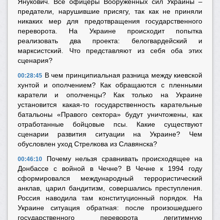
Янукович. Все офицеры Вооружённых сил Украины –
предатели, нарушившие присягу, так как не приняли
никаких мер для предотвращения государственного
переворота. На Украине происходит попытка
реализовать два проекта: белогвардейский и
марксистский. Что представляют из себя оба этих
сценария?
В чем принципиальная разница между киевской
00:28:45
хунтой и ополчением? Как обращаются с пленными
каратели и ополченцы? Как только на Украине
установится какая-то государственность карательные
батальоны «Правого сектора» будут уничтожены, как
отработанные бойцовые псы. Какие существуют
сценарии развития ситуации на Украине? Чем
обусловлен уход Стрелкова из Славянска?
Почему нельзя сравнивать происходящее на
00:46:10
Донбассе с войной в Чечне? В Чечне к 1994 году
сформировался международный террористический
анклав, царил бандитизм, совершались преступления.
Россия наводила там конституционный порядок. На
Украине ситуация обратная: после произошедшего
государственного переворота легитимную