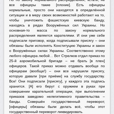
все офицеры такие [плохие]. Есть офицеры
нормальные, просто они находятся в определённой
ситуации и в меру своих возможностей работают на то,
чтобы уничтожить фашистскую киевскую банду,
находясь в рядах Вооружённых сил Украины. Но
основная-то масса по закону нормального
распределения является карателями. И они уже себе
подписали приговор, когда подписывали присягу – они
обязаны были исполнять Конституцию Украины и закон
о Вооружённых силах Украины. Соответственно этому
любого офицера любой… Вот Стрелков отдал приказ по
25-й аэромобильной бригаде – не брать [в плен]
офицеров. Такой приказ можно отдавать вообще по
офицерам (вообще!) – они все нарушили присягу,
которую давали [при приёме] на службу государству.
Все! Они подписали [присягу], у каждого эта подпись
хранится. [А] его берут с оружием в руках при
совершении карательной операции, при выполнении
приказов заведомо нелегитимного правительства –
банды. Совершён государственный переворот,
[офицеры] обязаны были делать всё, чтобы этот
государственный переворот ликвидировать.