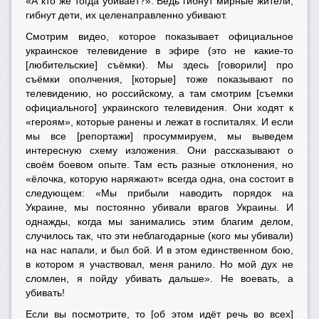
«А кто же тогда убивает?». Ведь гибнут мирные жители,
гибнут дети, их целенаправленно убивают.
Смотрим видео, которое показывает официальное
украинское телевидение в эфире (это не какие-то
[любительские] съёмки). Мы здесь [говорили] про
съёмки ополчения, [которые] тоже показывают по
телевидению, но российскому, а там смотрим [съемки
официального] украинского телевидения. Они ходят к
«героям», которые ранены и лежат в госпиталях. И если
мы все [репортажи] просуммируем, мы выведем
интересную схему изложения. Они рассказывают о
своём боевом опыте. Там есть разные отклонения, но
«ёлочка, которую наряжают» всегда одна, она состоит в
следующем: «Мы прибыли наводить порядок на
Украине, мы постоянно убивали врагов Украины. И
однажды, когда мы занимались этим благим делом,
случилось так, что эти неблагодарные (кого мы убивали)
на нас напали, и был бой. И в этом единственном бою,
в котором я участвовал, меня ранило. Но мой дух не
сломлен, я пойду убивать дальше». Не воевать, а
убивать!
Если вы посмотрите, то [об этом идёт речь во всех]