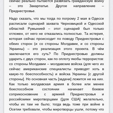
сейчас реально пытаются развязать гражданскую войну
– это Закарпатье. Другое направление –
Приднестровье.
Надо сказать, что мы тогда по погрому 2 мая в Одессе
расписали сценарий захвата Черновицкой и Одесской
областей Румынией – этот сценарий был только
отложен, от него не отказались полностью. Та истерия,
которая сейчас происходит по поводу Приднестровья с
обеих сторон (и со стороны Молдавии, и со стороны
Украины) – это реализация этого проекта. В чём
заключается его суть? По Приднестровью должны
ударить с двух сторон, как по оплоту якобы террористов:
со стороны Молдавии – молдавские войска (для чего их
сейчас американские специалисты приводят хоть в
какую-то боеспособность) и войска Украины [с другой
стороны]. Но основная часть [задачи] ложится не на них.
Как только молдавская армия в более или менее
боеспособном состоянии начинает боевое
соприкосновение с армией Приднестровья и
российскими миротворцами ([для США] желательно,
чтобы их там не было; тогда ведь тоже при войне в
Осетии требовали, чтобы миротворцы ушли, потому что