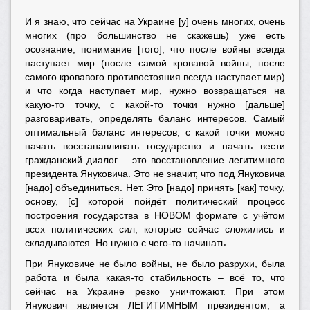
И я знаю, что сейчас на Украине [у] очень многих, очень
многих (про большинство не скажешь) уже есть
осознание, понимание [того], что после войны всегда
наступает мир (после самой кровавой войны, после
самого кровавого противостояния всегда наступает мир)
и что когда наступает мир, нужно возвращаться на
какую-то точку, с какой-то точки нужно [дальше]
разговаривать, определять баланс интересов. Самый
оптимальный баланс интересов, с какой точки можно
начать восстанавливать государство и начать вести
гражданский диалог – это восстановление легитимного
президента Януковича. Это не значит, что под Януковича
[надо] объединиться. Нет. Это [надо] принять [как] точку,
основу, [c] которой пойдёт политический процесс
построения государства в НОВОМ формате с учётом
всех политических сил, которые сейчас сложились и
складываются. Но нужно с чего-то начинать.
При Януковиче не было войны, не было разрухи, была
работа и была какая-то стабильность – всё то, что
сейчас на Украине резко уничтожают. При этом
Янукович является ЛЕГИТИМНЫМ президентом, а