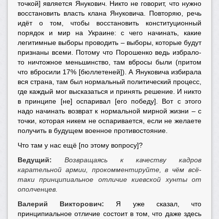
точкой] является Янукович. Никто не говорит, что нужно
восстановить власть клана Януковича. Повторяю, речь
идёт о том, чтобы восстановить конституционный
порядок и мир на Украине: с чего начинать, какие
легитимные выборы проводить – выборы, которые будут
признаны всеми. Потому что Порошенко ведь избрало-
то ничтожное меньшинство, там вбросы были (притом
что вбросили 17% [бюллетеней]). А Януковича избирала
вся страна, там был нормальный политический процесс,
где каждый мог высказаться и принять решение. И никто
в принципе [не] оспаривал [его победу]. Вот с этого
надо начинать возврат к нормальной мирной жизни – с
точки, которая никем не оспаривается, если не желаете
получить в будущем военное противостояние.
Что там у нас ещё [по этому вопросу]?
Ведущий:
Возвращаясь к качеству кадров
карательной армии, прокомментируйте, в чём всё-
таки принципиальное отличие киевской хунты от
ополченцев.
Валерий Викторович:
Я уже сказал, что
принципиальное отличие состоит в том, что даже здесь