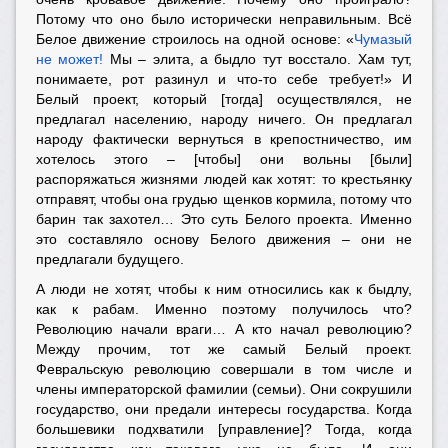
Потому что оно было исторически неправильным. Всё
Белое движение строилось на одной основе: «
Чумазый
не может!
Мы – элита, а быдло тут восстало. Хам тут,
понимаете, рот разинул и что-то себе требует!» И
Белый проект, который [тогда] осуществлялся, не
предлагал населению, народу ничего. Он предлагал
народу фактически вернуться в крепостничество, им
хотелось этого – [чтобы] они вольны [были]
распоряжаться жизнями людей как хотят: то крестьянку
отправят, чтобы она грудью щенков кормила, потому что
барин так захотел… Это суть Белого проекта. Именно
это составляло основу Белого движения – они не
предлагали будущего.
А люди не хотят, чтобы к ним относились как к быдлу,
как к рабам. Именно поэтому получилось что?
Революцию начали враги… А кто начал революцию?
Между прочим, тот же самый Белый проект.
Февральскую революцию совершали в том числе и
члены императорской фамилии (семьи). Они сокрушили
государство, они предали интересы государства. Когда
большевики подхватили [управление]? Тогда, когда