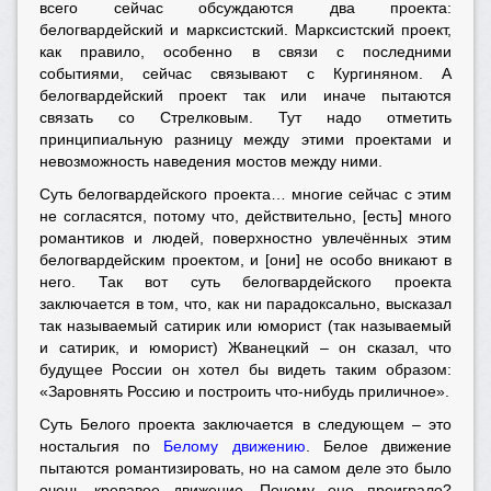
всего сейчас обсуждаются два проекта:
белогвардейский и марксистский. Марксистский проект,
как правило, особенно в связи с последними
событиями, сейчас связывают с Кургиняном. А
белогвардейский проект так или иначе пытаются
связать со Стрелковым. Тут надо отметить
принципиальную разницу между этими проектами и
невозможность наведения мостов между ними.
Суть белогвардейского проекта… многие сейчас с этим
не согласятся, потому что, действительно, [есть] много
романтиков и людей, поверхностно увлечённых этим
белогвардейским проектом, и [они] не особо вникают в
него. Так вот суть белогвардейского проекта
заключается в том, что, как ни парадоксально, высказал
так называемый сатирик или юморист (так называемый
и сатирик, и юморист) Жванецкий – он сказал, что
будущее России он хотел бы видеть таким образом:
«Заровнять Россию и построить что-нибудь приличное».
Суть Белого проекта заключается в следующем – это
ностальгия по
Белому движению
. Белое движение
пытаются романтизировать, но на самом деле это было
очень кровавое движение. Почему оно проиграло?