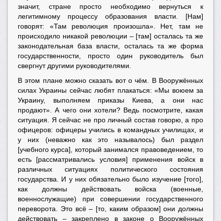
значит, стране просто необходимо вернуться к
легитимному процессу образования власти. [Нам]
говорят: «Там революция произошла». Нет, там не
происходило никакой революции – [там] осталась та же
законодательная база власти, осталась та же форма
государственности, просто один руководитель был
свергнут другими руководителями.
В этом плане можно сказать вот о чём. В Вооружённых
силах Украины сейчас любят плакаться: «Мы воюем за
Украину, выполняем приказы Киева, а они нас
продают». А чего они хотели? Ведь посмотрите, какая
ситуация. Я сейчас не про личный состав говорю, а про
офицеров: офицеры учились в командных училищах, и
у них (неважно как это называлось) был раздел
[учебного курса], который занимался правоведением, то
есть [рассматривались условия] применения войск в
различных ситуациях политического состояния
государства. И у них обязательно было изучение [того],
как должны действовать войска (военные,
военнослужащие) при совершении государственного
переворота. Это всё – [то, каким образом] они должны
действовать – закреплено в законе о Вооружённых