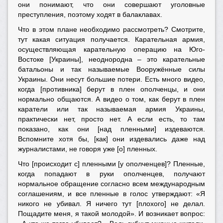
они понимают, что они совершают уголовные
преступления, поэтому ходят в балаклавах.
Что в этом плане необходимо рассмотреть? Смотрите,
тут какая ситуация получается. Карательная армия,
осуществляющая карательную операцию на Юго-
Востоке [Украины], неоднородна – это карательные
батальоны и так называемые Вооружённые силы
Украины. Они несут большие потери. Есть много видео,
когда [противника] берут в плен ополченцы, и они
нормально общаются. А видео о том, как берут в плен
каратели или так называемая армия Украины,
практически нет, просто нет. А если есть, то там
показано, как они [над пленными] издеваются.
Вспомните хотя бы, [как] они издевались даже над
журналистами, не говоря уже [о] пленных.
Что [происходит с] пленными [у ополченцев]? Пленные,
когда попадают в руки ополченцев, получают
нормальное обращение согласно всем международным
соглашениям, и все пленные в голос утверждают: «Я
никого не убивал. Я ничего тут [плохого] не делал.
Пощадите меня, я такой молодой». И возникает вопрос: