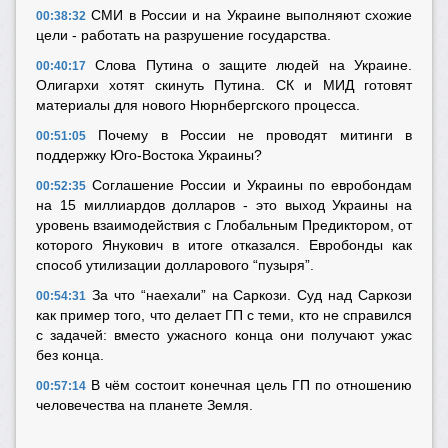
СМИ в России и на Украине выполняют схожие
00:38:32
цели - работать на разрушение государства.
Слова Путина о защите людей на Украине.
00:40:17
Олигархи хотят скинуть Путина. СК и МИД готовят
материалы для нового Нюрнбергского процесса.
Почему в России не проводят митинги в
00:51:05
поддержку Юго-Востока Украины?
Соглашение России и Украины по евробондам
00:52:35
на 15 миллиардов долларов - это выход Украины на
уровень взаимодействия с Глобальным Предиктором, от
которого Янукович в итоге отказался. Евробонды как
способ утилизации долларового “пузыря”.
За что “наехали” на Саркози. Суд над Саркози
00:54:31
как пример того, что делает ГП с теми, кто не справился
с задачей: вместо ужасного конца они получают ужас
без конца.
В чём состоит конечная цель ГП по отношению
00:57:14
человечества на планете Земля.