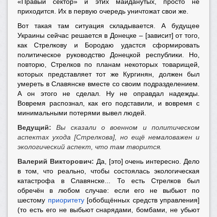
«Правый сектор» и этих майданутых, просто не
приходится. Их в первую очередь уничтожат свои же.
Вот такая там ситуация складывается. А будущее
Украины сейчас решается в Донецке – [зависит] от того,
как Стрелкову и Бородаю удастся сформировать
политическое руководство Донецкой республики. Но,
повторю, Стрелков по планам некоторых товарищей,
которых представляет тот же Кургинян, должен был
умереть в Славянске вместе со своим подразделением.
А он этого не сделал. Ну не оправдал надежды.
Вовремя распознал, как его подставили, и вовремя с
минимальными потерями вывел людей.
Ведущий:
Вы сказали о военном и политическом
аспектах ухода [Стрелкова], но ещё немаловажен и
экологический аспект, что там творится.
Валерий Викторович:
Да, [это] очень интересно. Дело
в том, что реально, чтобы состоялась экологическая
катастрофа в Славянске... То есть Стрелков был
обречён в любом случае: если его не выбьют по
шестому
приоритету
[обобщённых средств управления]
(то есть его не выбьют снарядами, бомбами, не убьют