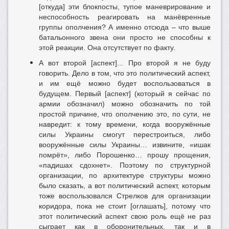
[откуда] эти блокпосты, тупое маневрирование и
неспособность реагировать на манёвренные
группы ополчения? А именно отсюда – что выше
батальонного звена они просто не способны к
этой реакции. Она отсутствует по факту.
А вот второй [аспект]... Про второй я не буду
говорить. Дело в том, что это политический аспект,
и им ещё можно будет воспользоваться в
будущем. Первый [аспект] (который я сейчас по
армии обозначил) можно обозначить по той
простой причине, что ополчению это, по сути, не
навредит: к тому времени, когда вооружённые
силы Украины смогут перестроиться, либо
вооружённые силы Украины… извините, «ишак
помрёт», либо Порошенко… прошу прощения,
«падишах сдохнет». Поэтому по структурной
организации, по архитектуре структуры можно
было сказать, а вот политический аспект, которым
тоже воспользовался Стрелков для организации
коридора, пока не стоит [оглашать], потому что
этот политический аспект свою роль ещё не раз
сыграет как в оборонительных, так и в