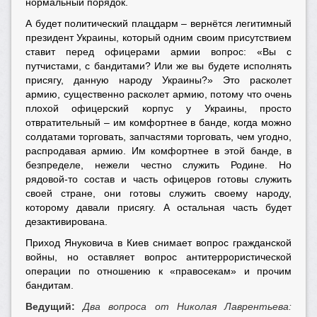
нормальный порядок.
А будет политический плацдарм – вернётся легитимный
президент Украины, который одним своим присутствием
ставит перед офицерами армии вопрос: «Вы с
путчистами, с бандитами? Или же вы будете исполнять
присягу, данную народу Украины?» Это расколет
армию, существенно расколет армию, потому что очень
плохой офицерский корпус у Украины, просто
отвратительный – им комфортнее в банде, когда можно
солдатами торговать, запчастями торговать, чем угодно,
распродавая армию. Им комфортнее в этой банде, в
безпределе, нежели честно служить Родине. Но
рядовой-то состав и часть офицеров готовы служить
своей стране, они готовы служить своему народу,
которому давали присягу. А остальная часть будет
дезактивирована.
Приход Януковича в Киев снимает вопрос гражданской
войны, но оставляет вопрос антитеррористической
операции по отношению к «правосекам» и прочим
бандитам.
Ведущий:
Два вопроса от Николая Лаврентьева: