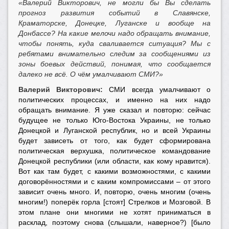
«Валерий Викторович, не могли бы Вы сделать
прогноз развития событий в Славянске,
Краматорске, Донецке, Луганске и вообще на
Донбассе? На какие мелочи надо обращать внимание,
чтобы понять, куда сваливается ситуация? Мы с
ребятами внимательно следим за сообщениями из
зоны боевых действий, понимая, что сообщается
далеко не всё. О чём умалчивают СМИ?»
Валерий Викторович:
СМИ всегда умалчивают о
политических процессах, и именно на них надо
обращать внимание. Я уже сказал и повторю: сейчас
будущее не только Юго-Востока Украины, не только
Донецкой и Луганской республик, но и всей Украины
будет зависеть от того, как будет сформирована
политическая верхушка, политическое командование
Донецкой республики (или области, как кому нравится).
Вот как там будет, с какими возможностями, с какими
договорённостями и с каким компромиссами – от этого
зависит очень много. И, повторю, очень многим (очень
многим!) поперёк горла [стоят] Стрелков и Мозговой. В
этом плане они многими не хотят приниматься в
расклад, поэтому снова (слышали, наверное?) [было