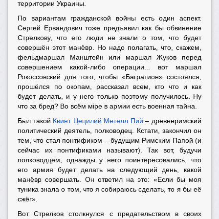
территории Украины.
По вариантам гражданской войны есть один аспект.
Сергей Ервандович тоже предъявил как бы обвинение
Стрелкову, что его люди не знали о том, что будет
совершён этот манёвр. Но надо полагать, что, скажем,
фельдмаршал Манштейн или маршал Жуков перед
совершением какой-либо операции... вот маршал
Рокоссовский для того, чтобы «Багратион» состоялся,
прошёлся по окопам, рассказал всем, кто что и как
будет делать, и у него только поэтому получилось. Ну
что за бред? Во всём мiре в армии есть военная тайна.
Был такой
Квинт Цецилий Метелл Пий
– древнеримский
политический деятель, полководец. Кстати, закончил он
тем, что стал понтификом – будущим Римским Папой (и
сейчас их понтификами называют). Так вот, будучи
полководцем, однажды у него поинтересовались, что
его армия будет делать на следующий день, какой
манёвр совершать. Он ответил на это: «Если бы моя
туника знала о том, что я собираюсь сделать, то я бы её
сжёг».
Вот Стрелков столкнулся с предательством в своих