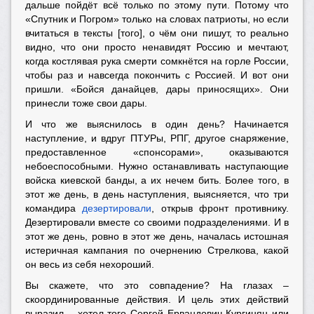
дальше пойдёт всё только по этому пути. Потому что
«Спутник и Погром» только на словах патриоты, но если
вчитаться в тексты [того], о чём они пишут, то реально
видно, что они просто ненавидят Россию и мечтают,
когда костлявая рука смерти сомкнётся на горле России,
чтобы раз и навсегда покончить с Россией. И вот они
пришли. «Бойся данайцев, дары приносящих». Они
принесли тоже свои дары.
И что же выяснилось в один день? Начинается
наступление, и вдруг ПТУРы, РПГ, другое снаряжение,
предоставленное «спонсорами», оказываются
небоеспособными. Нужно останавливать наступающие
войска киевской банды, а их нечем бить. Более того, в
этот же день, в день наступления, выясняется, что три
командира
дезертировали
, открыв фронт противнику.
Дезертировали вместе со своими подразделениями. И в
этот же день, ровно в этот же день, началась истошная
истеричная кампания по очернению Стрелкова, какой
он весь из себя нехороший.
Вы скажете, что это совпадение? На глазах –
скоординированные действия. И цель этих действий
выразил… хотел того Сергей Ервандович Кургинян или