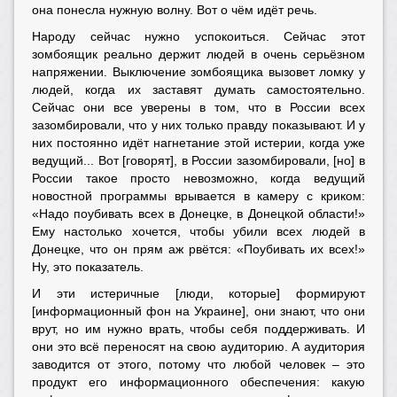
она понесла нужную волну. Вот о чём идёт речь.
Народу сейчас нужно успокоиться. Сейчас этот
зомбоящик реально держит людей в очень серьёзном
напряжении. Выключение зомбоящика вызовет ломку у
людей, когда их заставят думать самостоятельно.
Сейчас они все уверены в том, что в России всех
зазомбировали, что у них только правду показывают. И у
них постоянно идёт нагнетание этой истерии, когда уже
ведущий... Вот [говорят], в России зазомбировали, [но] в
России такое просто невозможно, когда ведущий
новостной программы врывается в камеру с криком:
«Надо поубивать всех в Донецке, в Донецкой области!»
Ему настолько хочется, чтобы убили всех людей в
Донецке, что он прям аж рвётся: «Поубивать их всех!»
Ну, это показатель.
И эти истеричные [люди, которые] формируют
[информационный фон на Украине], они знают, что они
врут, но им нужно врать, чтобы себя поддерживать. И
они это всё переносят на свою аудиторию. А аудитория
заводится от этого, потому что любой человек – это
продукт его информационного обеспечения: какую