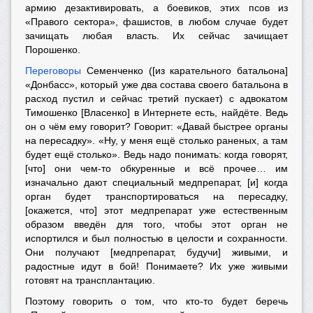
армию дезактивировать, а боевиков, этих псов из
«Правого сектора», фашистов, в любом случае будет
зачищать любая власть. Их сейчас зачищает
Порошенко.
Переговоры
Семенченко ([из карательного батальона]
«Донбасс», который уже два состава своего батальона в
расход пустил и сейчас третий пускает) с адвокатом
Тимошенко [Власенко] в Интернете есть, найдёте. Ведь
он о чём ему говорит? Говорит: «Давай быстрее органы
на пересадку». «Ну, у меня ещё столько раненых, а там
будет ещё столько». Ведь надо понимать: когда говорят,
[что] они чем-то обкуренные и всё прочее… им
изначально дают специальный медпрепарат, [и] когда
орган будет транспортироваться на пересадку,
[окажется, что] этот медпрепарат уже естественным
образом введён для того, чтобы этот орган не
испортился и был полностью в целости и сохранности.
Они получают [медпрепарат, будучи] живыми, и
радостные идут в бой! Понимаете? Их уже живыми
готовят на трансплантацию.
Поэтому говорить о том, что кто-то будет беречь