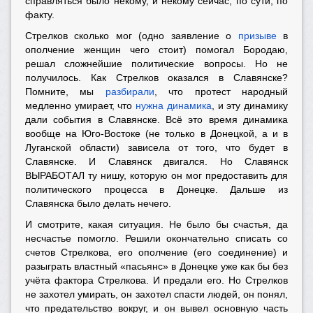
справляться было некому, и некому сейчас, по сути, по
факту.
Стрелков сколько мог (одно заявление о
призыве
в
ополчение женщин чего стоит) помогал Бородаю,
решал сложнейшие политические вопросы. Но не
получилось. Как Стрелков оказался в Славянске?
Помните, мы
разбирали
, что протест народный
медленно умирает, что
нужна динамика
, и эту динамику
дали события в Славянске. Всё это время динамика
вообще на Юго-Востоке (не только в Донецкой, а и в
Луганской области) зависела от того, что будет в
Славянске. И Славянск двигался. Но Славянск
ВЫРАБОТАЛ ту нишу, которую он мог предоставить для
политического процесса в Донецке. Дальше из
Славянска было делать нечего.
И смотрите, какая ситуация. Не было бы счастья, да
несчастье помогло. Решили окончательно списать со
счетов Стрелкова, его ополчение (его соединение) и
разыграть властный «пасьянс» в Донецке уже как бы без
учёта фактора Стрелкова. И предали его. Но Стрелков
не захотел умирать, он захотел спасти людей, он понял,
что предательство вокруг, и он вывел основную часть