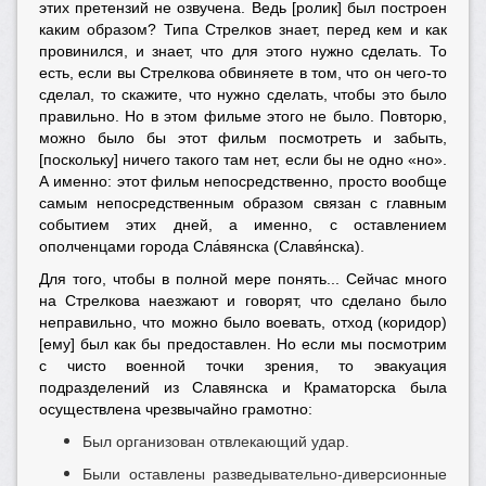
этих претензий не озвучена. Ведь [ролик] был построен
каким образом? Типа Стрелков знает, перед кем и как
провинился, и знает, что для этого нужно сделать. То
есть, если вы Стрелкова обвиняете в том, что он чего-то
сделал, то скажите, что нужно сделать, чтобы это было
правильно. Но в этом фильме этого не было. Повторю,
можно было бы этот фильм посмотреть и забыть,
[поскольку] ничего такого там нет, если бы не одно «но».
А именно: этот фильм непосредственно, просто вообще
самым непосредственным образом связан с главным
событием этих дней, а именно, с оставлением
ополченцами города Сл
а́
вянска (Слав
я́
нска).
Для того, чтобы в полной мере понять... Сейчас много
на Стрелкова наезжают и говорят, что сделано было
неправильно, что можно было воевать, отход (коридор)
[ему] был как бы предоставлен. Но если мы посмотрим
с чисто военной точки зрения, то эвакуация
подразделений из Славянска и Краматорска была
осуществлена чрезвычайно грамотно:
Был организован отвлекающий удар.
Были оставлены разведывательно-диверсионные