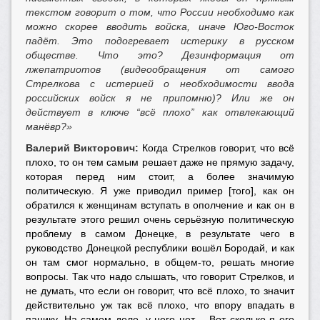
текстом говорит о том, что России необходимо как
можно скорее вводить войска, иначе Юго-Восток
падёт. Это подогревает истерику в русском
обществе. Что это? Дезинформация от
лжепатриотов (видеообращения от самого
Стрелкова с истерией о необходимости ввода
российских войск я не припомню)? Или же он
действует в ключе “всё плохо” как отвлекающий
манёвр?»
Валерий Викторович:
Когда Стрелков говорит, что всё
плохо, то он тем самым решает даже не прямую задачу,
которая перед ним стоит, а более значимую
политическую. Я уже приводил пример [того], как он
обратился к женщинам вступать в ополчение и как он в
результате этого решил очень серьёзную политическую
проблему в самом Донецке, в результате чего в
руководство Донецкой республики вошёл Бородай, и как
он там смог нормально, в общем-то, решать многие
вопросы. Так что надо слышать, что говорит Стрелков, и
не думать, что если он говорит, что всё плохо, то значит
действительно уж так всё плохо, что впору впадать в
панику. На самом деле, у него нет… Вот сколько я его