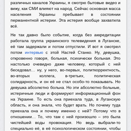
различных каналов Украины, я смотрю бытовые видео и
вижу, как СМИ влияют на народ. Сейчас основная масса
населения Украины пребывает в состоянии
перманентной истерии. Эта истерия вообще захватила
всё.
Не так давно было событие, когда без аккредитации
работала группа украинского телевидения в Луганске,
её там задержали и потом отпустили. И вот я смотрел
потом
интервью
с этой Настей Станко. Ну, девушка,
откровенно говоря, больная, психически больная. Это
настолько очевидно даже человеку, который с ней
беседовал… ну, у него, во-первых, политкорректность,
во-вторых коллега, в-третьих, политическая
солидарность, и он её не стал особо-то показывать. Но
девушка абсолютно больна. Но эти абсолютно больные,
истеричные люди и формируют информационный фон
на Украине. То есть она приехала туда, в Луганскую
область, и она знала, что будет врать. Но почему туда
приехала она и почему именно с ней? Потому что в
отношении… То, что там с ней произошло – это была
чистейшей воды провокация. Но ведь выбрали-то
специально её, в её психологическом состоянии, чтобы