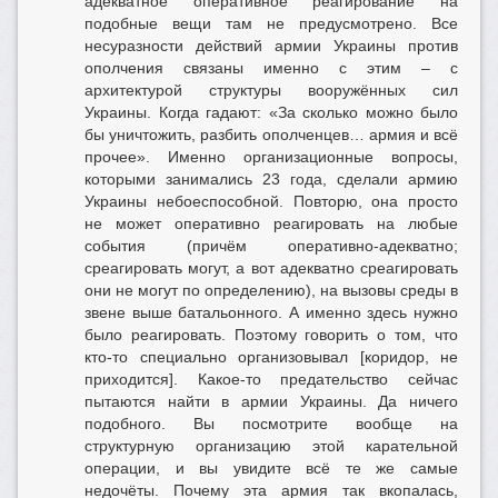
адекватное оперативное реагирование на
подобные вещи там не предусмотрено. Все
несуразности действий армии Украины против
ополчения связаны именно с этим – с
архитектурой структуры вооружённых сил
Украины. Когда гадают: «За сколько можно было
бы уничтожить, разбить ополченцев… армия и всё
прочее». Именно организационные вопросы,
которыми занимались 23 года, сделали армию
Украины небоеспособной. Повторю, она просто
не может оперативно реагировать на любые
события (причём оперативно-адекватно;
среагировать могут, а вот адекватно среагировать
они не могут по определению), на вызовы среды в
звене выше батальонного. А именно здесь нужно
было реагировать. Поэтому говорить о том, что
кто-то специально организовывал [коридор, не
приходится]. Какое-то предательство сейчас
пытаются найти в армии Украины. Да ничего
подобного. Вы посмотрите вообще на
структурную организацию этой карательной
операции, и вы увидите всё те же самые
недочёты. Почему эта армия так вкопалась,