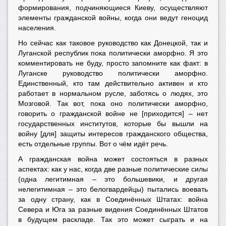
формирования, подчиняющиеся Киеву, осуществляют
элементы гражданской войны, когда они ведут геноцид
населения.
Но сейчас как таковое руководство как Донецкой, так и
Луганской республик пока политически аморфно. Я это
комментировать не буду, просто запомните как факт: в
Луганске руководство политически аморфно.
Единственный, кто там действительно активен и кто
работает в нормальном русле, заботясь о людях, это
Мозговой. Так вот, пока оно политически аморфно,
говорить о гражданской войне не [приходится] – нет
государственных институтов, которые бы вышли на
войну [для] защиты интересов гражданского общества,
есть отдельные группы. Вот о чём идёт речь.
А гражданская война может состояться в разных
аспектах: как у нас, когда две разные политические силы
(одна легитимная – это большевики, и другая
нелегитимная – это белогвардейцы) пытались воевать
за одну страну, как в Соединённых Штатах: война
Севера и Юга за разные видения Соединённых Штатов
в будущем раскладе. Так это может сыграть и на