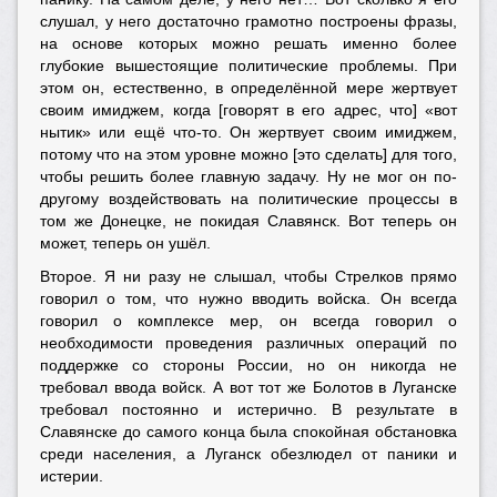
слушал, у него достаточно грамотно построены фразы,
на основе которых можно решать именно более
глубокие вышестоящие политические проблемы. При
этом он, естественно, в определённой мере жертвует
своим имиджем, когда [говорят в его адрес, что] «вот
нытик» или ещё что-то. Он жертвует своим имиджем,
потому что на этом уровне можно [это сделать] для того,
чтобы решить более главную задачу. Ну не мог он по-
другому воздействовать на политические процессы в
том же Донецке, не покидая Славянск. Вот теперь он
может, теперь он ушёл.
Второе. Я ни разу не слышал, чтобы Стрелков прямо
говорил о том, что нужно вводить войска. Он всегда
говорил о комплексе мер, он всегда говорил о
необходимости проведения различных операций по
поддержке со стороны России, но он никогда не
требовал ввода войск. А вот тот же Болотов в Луганске
требовал постоянно и истерично. В результате в
Славянске до самого конца была спокойная обстановка
среди населения, а Луганск обезлюдел от паники и
истерии.