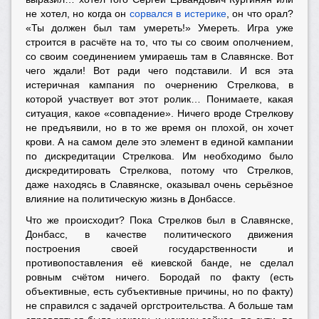
не хотел, но когда он
сорвался в истерике
, он что орал?
«Ты должен был там умереть!» Умереть. Игра уже
строится в расчёте на то, что ты со своим ополчением,
со своим соединением умираешь там в Славянске. Вот
чего ждали! Вот ради чего подставили. И вся эта
истеричная кампания по очернению Стрелкова, в
которой участвует вот этот ролик… Понимаете, какая
ситуация, какое «совпадение». Ничего вроде Стрелкову
не предъявили, но в то же время он плохой, он хочет
крови. А на самом деле это элемент в единой кампании
по дискредитации Стрелкова. Им необходимо было
дискредитировать Стрелкова, потому что Стрелков,
даже находясь в Славянске, оказывал очень серьёзное
влияние на политическую жизнь в Донбассе.
Что же происходит? Пока Стрелков был в Славянске,
Донбасс, в качестве политического движения
построения своей государственности и
противопоставления её киевской банде, не сделал
ровным счётом ничего. Бородай по факту (есть
объективные, есть субъективные причины, но по факту)
не справился с задачей оргстроительства. А больше там