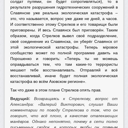
солдат пулями, он будет сопротивляться), то в
результате разрушения гидротехнических сооружений в
Славянске уже реальна экологическая катастрофа –
это, что называется, вопрос уже даже не дней, а часов.
И соответственно этому Стрелков и его товарищи были
приговорены. И весь Славянск был приговорён. Таким
образом, когда Стрелков вывел своё подразделение,
своё соединение из Славянска, он уберёг Славянск от
этой экологической катастрофы. Теперь мiровое
сообщество может по полной программе давить на
Порошенко и говорить: «Теперь ты не можешь
оправдываться тем, что там какие-то террористы
мешают тебе восстанавливать. Отправляй и всё
восстанавливай, иначе будет полная экологическая
катастрофа во всём Азовском регионе».
Так что даже в этом плане Стрелков опять прав.
Ведущий:
Возвращаясь к Стрелкову, вопрос от
Александра: «Валерий Викторович, слушал Ваши
комментарии по поводу Стрелкова о том, что он
говорит, что всё плохо, в качестве отвлекающих
манёвров. Однако непонятно, почему в сети полно
письменных сводок, в которых якобы он прямым