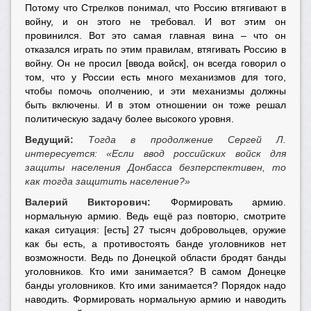
Потому что Стрелков понимал, что Россию втягивают в
войну, и он этого не требовал. И вот этим он
провинился. Вот это самая главная вина – что он
отказался играть по этим правилам, втягивать Россию в
войну. Он не просил [ввода войск], он всегда говорил о
том, что у России есть много механизмов для того,
чтобы помочь ополчению, и эти механизмы должны
быть включены. И в этом отношении он тоже решал
политическую задачу более высокого уровня.
Ведущий:
Тогда в продолжение Сергей Л.
интересуется: «Если ввод российских войск для
защиты населения Донбасса безперспективен, то
как тогда защитить население?»
Валерий Викторович:
Формировать армию.
нормальную армию. Ведь ещё раз повторю, смотрите
какая ситуация: [есть] 27 тысяч добровольцев, оружие
как бы есть, а противостоять банде уголовников нет
возможности. Ведь по Донецкой области бродят банды
уголовников. Кто ими занимается? В самом Донецке
банды уголовников. Кто ими занимается? Порядок надо
наводить. Формировать нормальную армию и наводить