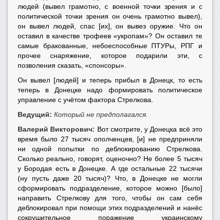
людей (вывел грамотно, с военной точки зрения и с
политической точки зрения он очень грамотно вывел),
он вывел людей, спас [их], он вывез оружие. Что он
оставил в качестве трофеев «укропам»? Он оставил те
самые бракованные, небоеспособные ПТУРы, РПГ и
прочее снаряжение, которое подарили эти, с
позволения сказать, «спонсоры».
Он вывел [людей] и теперь прибыл в Донецк, то есть
теперь в Донецке надо формировать политическое
управление с учётом фактора Стрелкова.
Ведущий:
Который не предполагался.
Валерий Викторович:
Вот смотрите, у Донецка всё это
время было 27 тысяч ополченцев, [и] не предприняли
ни одной попытки по деблокированию Стрелкова.
Сколько реально, говорят, оценочно? Не более 5 тысяч
у Бородая есть в Донецке. А где остальные 22 тысячи
(ну пусть даже 20 тысяч)? Что, в Донецке не могли
сформировать подразделение, которое можно [было]
направить Стрелкову для того, чтобы он сам себя
деблокировал при помощи этих подразделений и нанёс
сокрушительное поражение украинскому