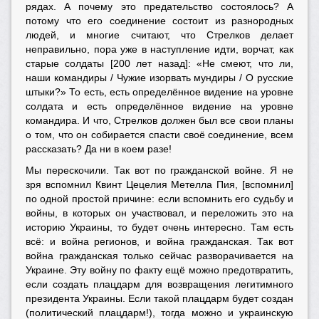
рядах. А почему это предательство состоялось? А
потому что его соединение состоит из разнородных
людей, и многие считают, что Стрелков делает
неправильно, пора уже в наступление идти, ворчат, как
старые солдаты [200 лет назад]: «Не смеют, что ли,
наши командиры / Чужие изорвать мундиры / О русские
штыки?» То есть, есть определённое видение на уровне
солдата и есть определённое видение на уровне
командира. И что, Стрелков должен был все свои планы
о том, что он собирается спасти своё соединение, всем
рассказать? Да ни в коем разе!
Мы перескочили. Так вот по гражданской войне. Я не
зря вспомнил Квинт Цецелия Метелла Пия, [вспомнил]
по одной простой причине: если вспомнить его судьбу и
войны, в которых он участвовал, и переложить это на
историю Украины, то будет очень интересно. Там есть
всё: и война регионов, и война гражданская. Так вот
война гражданская только сейчас разворачивается на
Украине. Эту войну по факту ещё можно предотвратить,
если создать плацдарм для возвращения легитимного
президента Украины. Если такой плацдарм будет создан
(политический плацдарм!), тогда можно и украинскую