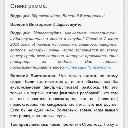
Стенограмма:
Ведущий:
Здравствуйте, Валерий Викторович!
Валерий Викторович:
Здравствуйте!
Ведущий:
Здравствуйте, уважаемые телезрители,
аудиослушатели и гости в студии! Сегодня 7 июля
2014 года. И начнём мы сегодня с главного, наверное,
вопроса, который очень часто встречался по всему
списку среди всех вопросов, которые присылали наши
товарищи за неделю. Вас просят
прокомментировать видео
«Операция “Стрелок”»
.
Валерий Викторович:
Что можно сказать по этому
видео. Если так посмотреть, то это обычная как бы
внутриклановая (внутригрупповая) разборка. Но это
только на первый взгляд [выглядит разборкой], кто там
из них является провокатором, кто не [является]
провокатором, кто свидомый, кто нет… это всё другое.
Если бы не одно «но». Во-первых, время, когда вышел
этот ролик, а во-вторых, суть.
Там предъявлялись некие претензии Стрелкову. Но суть