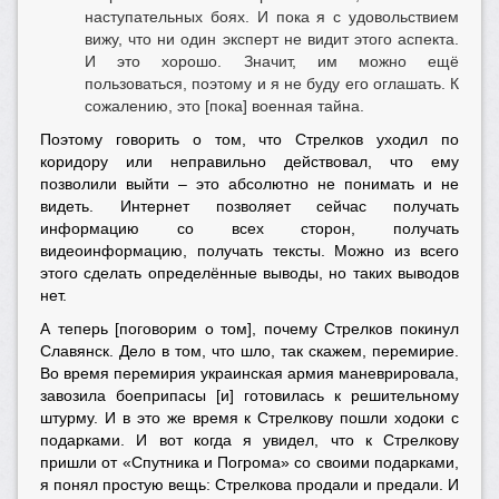
наступательных боях. И пока я с удовольствием
вижу, что ни один эксперт не видит этого аспекта.
И это хорошо. Значит, им можно ещё
пользоваться, поэтому и я не буду его оглашать. К
сожалению, это [пока] военная тайна.
Поэтому говорить о том, что Стрелков уходил по
коридору или неправильно действовал, что ему
позволили выйти – это абсолютно не понимать и не
видеть. Интернет позволяет сейчас получать
информацию со всех сторон, получать
видеоинформацию, получать тексты. Можно из всего
этого сделать определённые выводы, но таких выводов
нет.
А теперь [поговорим о том], почему Стрелков покинул
Славянск. Дело в том, что шло, так скажем, перемирие.
Во время перемирия украинская армия маневрировала,
завозила боеприпасы [и] готовилась к решительному
штурму. И в это же время к Стрелкову пошли ходоки с
подарками. И вот когда я увидел, что к Стрелкову
пришли от «Спутника и Погрома» со своими подарками,
я понял простую вещь: Стрелкова продали и предали. И