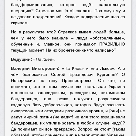
бандформированию, которое ведёт карательную
операцию? Стрелков мог [это] сделать. Поэтому ему и
не давали подкреплений. Каждое подкрепление шло со
скрипом.
Но в результате что? Стрелков вывел людей больше,
чем у него было вначале – люди «обстрелянные»,
обученные и, главное, они понимают ПРАВИЛЬНО
текущий момент. На их бронетехнике что написано?
Ведущий:
«На Киев».
Валерий Викторович:
«На Киев» и «на Львов». А о
чём безпокоится Сергей Ервандович Кургинян? О
Новороссии по типу Приднестровья. Он что, не
понимает, что в этом случае вся остальная Украина
становится заповедником, рассадником, питомником
бандеровцев, она резко получает разросшуюся
кадровую базу добровольцев, которых будут засылать
диверсионными отрядами различного уровня, и [они] не
дадут мирной жизни (не дадут! не для этого взращивали
бандеровцев, их утилизировать в любом случае надо)?
Да понимает он всё прекрасно. Вопрос не стоит [таким
образом], чтобы принести мир на территорию Украины.