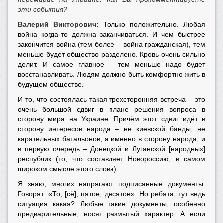
эти события?
Валерий Викторович:
Только положительно. Любая
война когда-то должна заканчиваться. И чем быстрее
закончится война (тем более – война гражданская), тем
меньше будет общество разделено. Кровь очень сильно
делит. И самое главное – тем меньше надо будет
восстанавливать. Людям должно быть комфортно жить в
будущем обществе.
И то, что состоялась такая трехсторонняя встреча – это
очень большой сдвиг в плане решения вопроса в
сторону мира на Украине. Причём этот сдвиг идёт в
сторону интересов народа – не киевской банды, не
карательных батальонов, а именно в сторону народа, и
в первую очередь – Донецкой и Луганской [народных]
республик (то, что составляет Новороссию, в самом
широком смысле этого слова).
Я знаю, многих напрягают подписанные документы.
Говорят: «То, [сё], пятое, десятое». Но ребята, тут ведь
ситуация какая? Любые такие документы, особенно
предварительные, носят размытый характер. А если