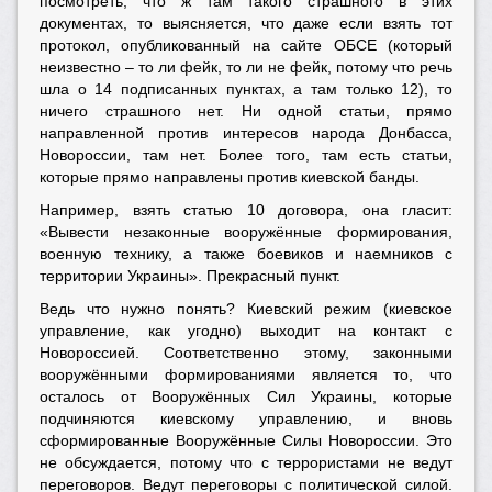
посмотреть, что ж там такого страшного в этих
документах, то выясняется, что даже если взять тот
протокол, опубликованный на сайте ОБСЕ (который
неизвестно – то ли фейк, то ли не фейк, потому что речь
шла о 14 подписанных пунктах, а там только 12), то
ничего страшного нет. Ни одной статьи, прямо
направленной против интересов народа Донбасса,
Новороссии, там нет. Более того, там есть статьи,
которые прямо направлены против киевской банды.
Например, взять статью 10 договора, она гласит:
«Вывести незаконные вооружённые формирования,
военную технику, а также боевиков и наемников с
территории Украины». Прекрасный пункт.
Ведь что нужно понять? Киевский режим (киевское
управление, как угодно) выходит на контакт с
Новороссией. Соответственно этому, законными
вооружёнными формированиями является то, что
осталось от Вооружённых Сил Украины, которые
подчиняются киевскому управлению, и вновь
сформированные Вооружённые Силы Новороссии. Это
не обсуждается, потому что с террористами не ведут
переговоров. Ведут переговоры с политической силой.