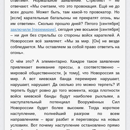
ответим». Нормальное заявление. Стреляют – не
отвечают. «Мы считаем, что это провокация. Ещё не до
всех дошло. Может быть, там какой-то провокатор. Но
[если] карательные батальоны не прекратят огонь, мы
им ответим». Сколько прошло дней? Пятого [сентября]
заключили [перемирие]
, сегодня уже восьмое [сентября]
– ни дня без стрельбы со стороны войск карателей. А
Новороссия всё заявляет: «Мы за мир. [Он] не везде
соблюдается. Мы оставляем за собой право ответить на
огонь».
О чём это? А элементарно. Каждое такое заявление
привлекает внимание прессы, а соответственно –
мировой общественности, [к тому], что Новороссия за
мир. А вот киевская банда перемирие нарушает,
нарушает, нарушает. Да сколько это можно терпеть? И
терпеть будут ровно до того момента, когда плотности
войск киевской банды будут наиболее рыхлыми, а
наступательный потенциал Вооружённых Сил
Новороссии будет более высоким. Тогда короткое
наступление, полнейший разгром по всем
направлениям – враг разбит и переговоры на новых
условиях. Вот почему наступление остановлено прямо