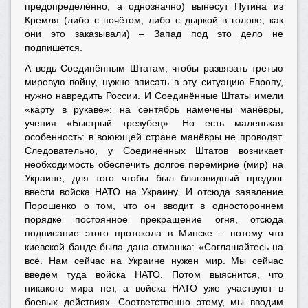
предопределённо, а однозначно) вынесут Путина из
Кремля (либо с почётом, либо с дыркой в голове, как
они это заказывали) – Запад под это дело не
подпишется.
А ведь Соединённым Штатам, чтобы развязать третью
мировую войну, нужно вписать в эту ситуацию Европу,
нужно навредить России. И Соединённые Штаты имели
«карту в рукаве»: на сентябрь намечены манёвры,
учения «Быстрый трезубец». Но есть маленькая
особенность: в воюющей стране манёвры не проводят.
Следовательно, у Соединённых Штатов возникает
необходимость обеспечить долгое перемирие (мир) на
Украине, для того чтобы был благовидный предлог
ввести войска НАТО на Украину. И отсюда заявление
Порошенко о том, что он вводит в одностороннем
порядке постоянное прекращение огня, отсюда
подписание этого протокола в Минске – потому что
киевской банде была дана отмашка: «Соглашайтесь на
всё. Нам сейчас на Украине нужен мир. Мы сейчас
введём туда войска НАТО. Потом выяснится, что
никакого мира нет, а войска НАТО уже участвуют в
боевых действиях. Соответственно этому, мы вводим