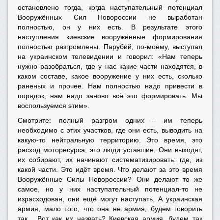
остановлено тогда, когда наступательный потенциал
Вооружённых Сил Новороссии не выработан
полностью, он у них есть. В результате этого
наступления киевские вооружённые формирования
полностью разгромлены. Парубий, по-моему, выступал
на украинском телевидении и говорил: «Нам теперь
нужно разобраться, где у нас какие части находятся, в
каком составе, какое вооружение у них есть, сколько
раненых и прочее. Нам полностью надо привести в
порядок, нам надо заново всё это формировать. Мы
воспользуемся этим».
Смотрите: полный разгром одних – им теперь
необходимо с этих участков, где они есть, выводить на
какую-то нейтральную территорию. Это время, это
расход моторесурса, это люди уставшие. Они выходят,
их собирают, их начинают систематизировать: где, из
какой части. Это идёт время. Что делают за это время
Вооружённые Силы Новороссии? Они делают то же
самое, но у них наступательный потенциал-то не
израсходован, они ещё могут наступать. А украинская
армия, мало того, что она не армия, будем говорить
так... Вот как их назвать? Киевская армия, будем так