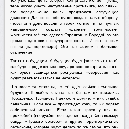
тех участках, где ты выбрал. Контрнаступление – [когда]
тебе нужно учесть наступление противника, его планы,
его передвижение войск, предугадать следующее
движение. Для этого тебе нужно создать такую оборону,
чтобы они действовали в твоей логике, и на нужных
направлениях создать ударные группировки.
Фактически всё это сделал Стрелков. А Бородай за это
время подготовил государственность. И вот с этим
вышли [на переговоры]. Это, так скажем, небольшое
отвлечение.
Так вот, о будущем. А будущее будет [зависеть от того],
как будет продолжаться государственное строительство,
как будет защищаться республика Новороссия, как
будут реализовываться её интересы.
Что касается Украины, то её ждёт сейчас печальное
будущее. В любом случае, как бы там ни пыжились
Порошенко, Турчинов, Яценюк и другие, у них судьба
печальная. Если всё – произойдет крах, то их порвёт
собственный майдан. Если такого краха у них не
произойдёт (вооружённого падения, когда Киев возьмут
банды «Правого сектора» и другие территориальные
батальоны, которые будут делать то же самое, что они