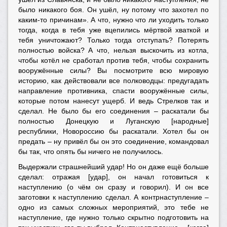
было никакого боя. Он ушёл, ну потому что захотел по
каким-то причинам». А что, нужно что ли уходить только
тогда, когда в тебя уже вцепились мёртвой хваткой и
тебя уничтожают? Только тогда отступать? Потерять
полностью войска? А что, нельзя выскочить из котла,
чтобы котёл не сработал против тебя, чтобы сохранить
вооружённые силы? Вы посмотрите всю мировую
историю, как действовали все полководцы: предугадать
направление противника, спасти вооружённые силы,
которые потом нанесут ущерб. И ведь Стрелков так и
сделал. Не было бы его соединения – раскатали бы
полностью Донецкую и Луганскую [народные]
республики, Новороссию бы раскатали. Хотел бы он
предать – ну привёл бы он это соединение, командовал
бы так, что опять бы ничего не получилось.
Выдержали страшнейший удар! Но он даже ещё больше
сделал: отражая [удар], он начал готовиться к
наступлению (о чём он сразу и говорил). И он все
заготовки к наступлению сделал. А контрнаступление –
одно из самых сложных мероприятий, это тебе не
наступление, где нужно только скрытно подготовить на