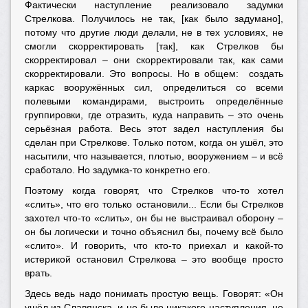
Фактически наступление реализовало задумки
Стрелкова. Получилось не так, [как было задумано],
потому что другие люди делали, не в тех условиях, не
смогли скорректировать [так], как Стрелков бы
скорректировал – они скорректировали так, как сами
скорректировали. Это вопросы. Но в общем: создать
каркас вооружённых сил, определиться со всеми
полевыми командирами, выстроить определённые
группировки, где отразить, куда направить – это очень
серьёзная работа. Весь этот задел наступления бы
сделан при Стрелкове. Только потом, когда он ушёл, это
насытили, что называется, плотью, вооружением – и всё
сработало. Но задумка-то конкретно его.
Поэтому когда говорят, что Стрелков что-то хотел
«слить», что его только остановили... Если бы Стрелков
захотел что-то «слить», он бы не выстраивал оборону –
он бы логически и точно объяснил бы, почему всё было
«слито». И говорить, что кто-то приехал и какой-то
истерикой остановил Стрелкова – это вообще просто
врать.
Здесь ведь надо понимать простую вещь. Говорят: «Он
ушёл из Славянска, и не было никакого наступления, не