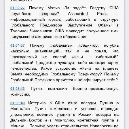
Почему Мэтью Ли задаёт Госдепу США
01:02:27
неудобные вопросы? Associated Press –
информационный орган, работающий в структуре
Глобального Предиктора Выступление Обамы в
Таллине. Чиновников США подводит полученное ими
никудышное американское образование.
Почему Глобальный Предиктор, погубив
01:04:57
несколько цивилизаций, так и не понял, что
насаждаемый им способ жизни – гибельный?
Глобальный Предиктор чувствует себя селекционером
человечества. Какое устройство жизни на планете
Земля необходимо Глобальному Предиктору? Почему
Глобальный Предиктор прячется и не афиширует себя?
Путин возглавил Военно-промышленную
01:08:42
комиссию.
Истерика в США из-за поездки Путина в
01:09:40
Монголию. Путин комплексно и успешно проводит
управление: военные учения в России, поездка на
Дальний Восток и в Монголию, контактная группа в
Минске... Попытка увести строительство Новороссии по