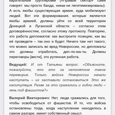
карательные группировки («Правый сектор» сами
говорят: мы просто банда, никак не легитимизированы).
А есть якобы существующая армия, куда мобилизуют
людей. Вот эти формирования, которые являются
якобы армией, должны уйти со всей территории
Донецкой и Луганской области – согласно этим
договорённостям, согласно этому протоколу. Повторяю,
это работа дипломатов: как выстроите позицию, как вы
её проведете – так оно и будет. Ничего там нет такого,
что можно записать во вред Новороссии, но дипломаты
это должны отработать, дип-ло-ма-ты. Должны
переговоры [вести], это рутинная работа.
Ведущий:
И от Татьяны вопрос: «Объясните,
пожалуйста, что это за непонятное такое
перемирие. Только войска Новороссии начали
наступать
–
их заставили остановиться. Это же
капитуляция. Разве за это сражались и гибли люди
–
лечь под фашистов?»
Валерий Викторович:
Нет, люди сражались для того,
чтобы освободиться от фашистов. И то, что войска
остановлены тогда, когда наступление находилось в
самом разгаре, имеет собственный смысл.