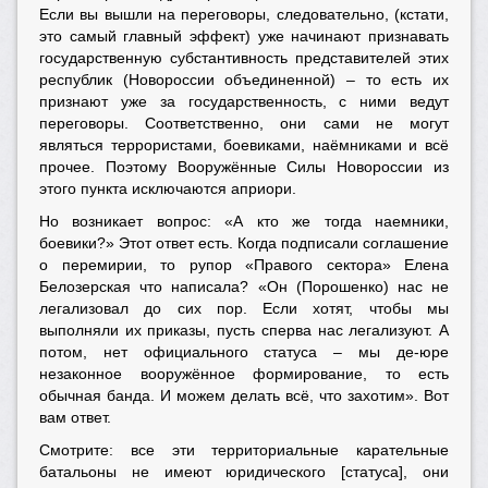
Если вы вышли на переговоры, следовательно, (кстати,
это самый главный эффект) уже начинают признавать
государственную субстантивность представителей этих
республик (Новороссии объединенной) – то есть их
признают уже за государственность, с ними ведут
переговоры. Соответственно, они сами не могут
являться террористами, боевиками, наёмниками и всё
прочее. Поэтому Вооружённые Силы Новороссии из
этого пункта исключаются априори.
Но возникает вопрос: «А кто же тогда наемники,
боевики?» Этот ответ есть. Когда подписали соглашение
о перемирии, то рупор «Правого сектора» Елена
Белозерская что написала? «Он (Порошенко) нас не
легализовал до сих пор. Если хотят, чтобы мы
выполняли их приказы, пусть сперва нас легализуют. А
потом, нет официального статуса – мы де-юре
незаконное вооружённое формирование, то есть
обычная банда. И можем делать всё, что захотим». Вот
вам ответ.
Смотрите: все эти территориальные карательные
батальоны не имеют юридического [статуса], они