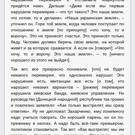
придётся нам». Дальше: «Даже если мы первые
нарушили перемирие – что тут такого? Это наша земля,
что хотим, то и делаем». «Наша украинская земля», –
уточнил он. Горе той земле, когда человек поступает по
отношению к земле [по принципу] «что хочу, то и
ворочу». Это не принесёт счастья. Это принесёт только
беду. Человек должен беречь свою землю, на которой
живёт и за которую сражается. А если он [говорит]: «Что
хочу, то и ворочу. Это наша земля», – то [ничего
хорошего из этого не выйдет].
Так вот, все прекрасно понимали, [что] не будет
никакого перемирия, что однозначно нарушат. Это
нарушение есть, квитанции все есть [о том], кто
нарушил: никаких вариантов – [режим] перемирия
нарушила киевская банда, киевское управление. Но
руководство [Донецкой народной] республики так громко
и помпезно заявляло: «Как только выстрелят, мы сразу
ответим». Ну не дипломат Захарченко, ему понемногу
надо учиться говорить. Он хороший парень, но он по-
прежнему в окопах. А надо быть всё-таки премьером,
политиком становиться. Так вот: «Как выстрелят, мы им