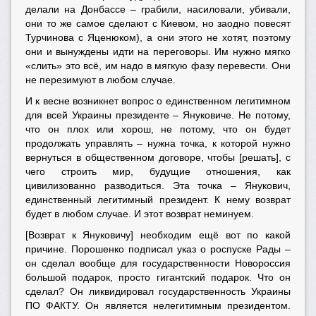
делали на Донбассе – грабили, насиловали, убивали,
они то же самое сделают с Киевом, но заодно повесят
Турчинова с Яценюком), а они этого не хотят, поэтому
они и вынуждены идти на переговоры. Им нужно мягко
«слить» это всё, им надо в мягкую фазу перевести. Они
не перезимуют в любом случае.
И к весне возникнет вопрос о единственном легитимном
для всей Украины президенте – Януковиче. Не потому,
что он плох или хорош, не потому, что он будет
продолжать управлять – нужна точка, к которой нужно
вернуться в общественном договоре, чтобы [решать], с
чего строить мир, будущие отношения, как
цивилизованно разводиться. Эта точка – Янукович,
единственный легитимный президент. К нему возврат
будет в любом случае. И этот возврат неминуем.
[Возврат к Януковичу] необходим ещё вот по какой
причине. Порошенко подписал указ о роспуске Рады –
он сделал вообще для государственности Новороссия
большой подарок, просто гигантский подарок. Что он
сделал? Он ликвидировал государственность Украины
ПО ФАКТУ. Он является нелегитимным президентом.