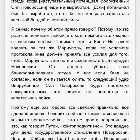
[тогда], когда [наступательный] потенциал [Вооружённых
Сил Новороссии] ещё не выработан. [Если] потенциал
был бы выработан, то ты бы не мог разговаривать с
киевской бандой с позиции силы.
Я сейчас почему об этом прямо говорю? Потому что это
реально понимает любой, кто хоть немного сталкивался
с военным делом. Понимает это и Киев. Но зачем
воевать за тот же Мариуполь, когда по условиям
протокола Киев должен принять все усилия для того,
чтобы Мариуполь в целости и сохранности был передан
Новороссии. Он должен убрать свои
бандформирования оттуда. А вот если Киев не
согласен, если он пытается юлить, то следующий удар
Вооружённых Сил Новороссии будет настолько
сокрушительным, что ничего не останется от
карательных войск.
Поэтому ещё раз говорю: всё сделано правильно, всё
сделано хорошо. Говорить сейчас о каком-то «сливе», о
каком-то предательстве – это не просто неправильно,
это, как говорит Путин, «контрпродуктивно». Это вредно
для дела государственного становления Новороссии.
Вредно. Сейчас всё [идет] к тому, чтобы Новороссия