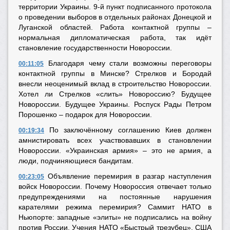
территории Украины. 9-й пункт подписанного протокола
о проведении выборов в отдельных районах Донецкой и
Луганской областей. Работа контактной группы –
нормальная дипломатическая работа, так идёт
становление государственности Новороссии.
Благодаря чему стали возможны переговоры
00:11:05
контактной группы в Минске? Стрелков и Бородай
внесли неоценимый вклад в строительство Новороссии.
Хотел ли Стрелков «слить» Новороссию? Будущее
Новороссии. Будущее Украины. Роспуск Рады Петром
Порошенко – подарок для Новороссии.
По заключённому соглашению Киев должен
00:19:34
амнистировать всех участвовавших в становлении
Новороссии. «Украинская армия» – это не армия, а
люди, подчиняющиеся бандитам.
Объявление перемирия в разгар наступления
00:23:05
войск Новороссии. Почему Новороссия отвечает только
предупреждениями на постоянные нарушения
карателями режима перемирия? Саммит НАТО в
Ньюпорте: западные «элиты» не подписались на войну
против России. Учения НАТО «Быстрый трезубец». США