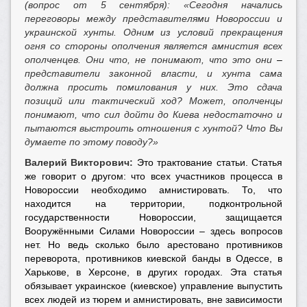
(вопрос от 5 сентября): «Сегодня начались
переговоры между представителями Новороссии и
украинской хунты. Одним из условий прекращения
огня со стороны ополчения является амнистия всех
ополченцев. Они что, не понимают, что это они
–
представители законной власти, и хунта сама
должна просить помилования у них. Это сдача
позиций или тактический ход? Может, ополченцы
понимают, что сил дойти до Киева недостаточно и
пытаются выстроить отношения с хунтой? Что Вы
думаете по этому поводу?»
Валерий Викторович:
Это трактование статьи. Статья
же говорит о другом: что всех участников процесса в
Новороссии необходимо амнистировать. То, что
находится на территории, подконтрольной
государственности Новороссии, защищается
Вооружёнными Силами Новороссии – здесь вопросов
нет. Но ведь сколько было арестовано противников
переворота, противников киевской банды в Одессе, в
Харькове, в Херсоне, в других городах. Эта статья
обязывает украинское (киевское) управление выпустить
всех людей из тюрем и амнистировать, вне зависимости