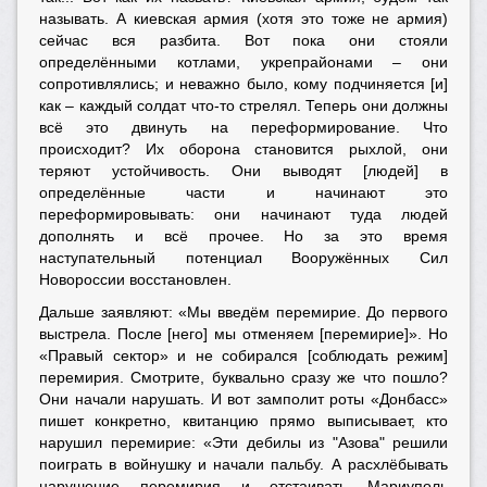
называть. А киевская армия (хотя это тоже не армия)
сейчас вся разбита. Вот пока они стояли
определёнными котлами, укрепрайонами – они
сопротивлялись; и неважно было, кому подчиняется [и]
как – каждый солдат что-то стрелял. Теперь они должны
всё это двинуть на переформирование. Что
происходит? Их оборона становится рыхлой, они
теряют устойчивость. Они выводят [людей] в
определённые части и начинают это
переформировывать: они начинают туда людей
дополнять и всё прочее. Но за это время
наступательный потенциал Вооружённых Сил
Новороссии восстановлен.
Дальше заявляют: «Мы введём перемирие. До первого
выстрела. После [него] мы отменяем [перемирие]». Но
«Правый сектор» и не собирался [соблюдать режим]
перемирия. Смотрите, буквально сразу же что пошло?
Они начали нарушать. И вот замполит роты «Донбасс»
пишет конкретно, квитанцию прямо выписывает, кто
нарушил перемирие: «Эти дебилы из "Азова" решили
поиграть в войнушку и начали пальбу. А расхлёбывать
нарушение перемирия и отстаивать Мариуполь