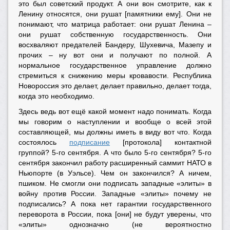
это был советский продукт. А они вон смотрите, как к
Ленину относятся, они рушат [памятники ему]. Они не
понимают, что матрица работает: они рушат Ленина –
они рушат собственную государственность. Они
восхваляют предателей Бандеру, Шухевича, Мазепу и
прочих – ну вот они и получают по полной. А
нормальное государственное управление должно
стремиться к снижению меры кровавости. Республика
Новороссия это делает, делает правильно, делает тогда,
когда это необходимо.
Здесь ведь вот ещё какой момент надо понимать. Когда
мы говорим о наступлении и вообще о всей этой
составляющей, мы должны иметь в виду вот что. Когда
состоялось
подписание
[протокола] контактной
группой? 5-го сентября. А что было 5-го сентября? 5-го
сентября закончил работу расширенный саммит НАТО в
Ньюпорте (в Уэльсе). Чем он закончился? А ничем,
пшиком. Не смогли они подписать западные «элиты» в
войну против России. Западные «элиты» почему не
подписались? А пока нет гарантии государственного
переворота в России, пока [они] не будут уверены, что
«элиты» однозначно (не вероятностно