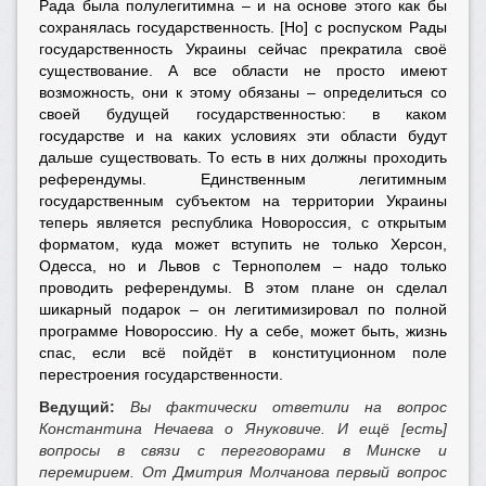
Рада была полулегитимна – и на основе этого как бы
сохранялась государственность. [Но] с роспуском Рады
государственность Украины сейчас прекратила своё
существование. А все области не просто имеют
возможность, они к этому обязаны – определиться со
своей будущей государственностью: в каком
государстве и на каких условиях эти области будут
дальше существовать. То есть в них должны проходить
референдумы. Единственным легитимным
государственным субъектом на территории Украины
теперь является республика Новороссия, с открытым
форматом, куда может вступить не только Херсон,
Одесса, но и Львов с Тернополем – надо только
проводить референдумы. В этом плане он сделал
шикарный подарок – он легитимизировал по полной
программе Новороссию. Ну а себе, может быть, жизнь
спас, если всё пойдёт в конституционном поле
перестроения государственности.
Ведущий:
Вы фактически ответили на вопрос
Константина Нечаева о Януковиче. И ещё [есть]
вопросы в связи с переговорами в Минске и
перемирием. От Дмитрия Молчанова первый вопрос