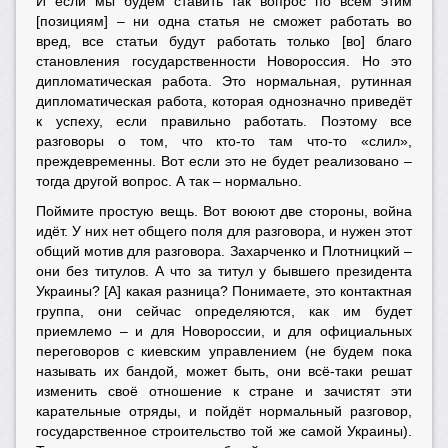
И если мы будем ставить так вопрос по всем этим
[позициям] – ни одна статья не сможет работать во
вред, все статьи будут работать только [во] благо
становления государственности Новороссия. Но это
дипломатическая работа. Это нормальная, рутинная
дипломатическая работа, которая однозначно приведёт
к успеху, если правильно работать. Поэтому все
разговоры о том, что кто-то там что-то «слил»,
преждевременны. Вот если это не будет реализовано –
тогда другой вопрос. А так – нормально.
Поймите простую вещь. Вот воюют две стороны, война
идёт. У них нет общего поля для разговора, и нужен этот
общий мотив для разговора. Захарченко и Плотницкий –
они без титулов. А что за титул у бывшего президента
Украины? [А] какая разница? Понимаете, это контактная
группа, они сейчас определяются, как им будет
приемлемо – и для Новороссии, и для официальных
переговоров с киевским управлением (не будем пока
называть их бандой, может быть, они всё-таки решат
изменить своё отношение к стране и зачистят эти
карательные отряды, и пойдёт нормальный разговор,
государственное строительство той же самой Украины).