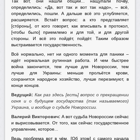
Так вот, они нашли общий... нащупали почву,
определились: «Да, вот так и вот так надо», – всё,
определились, пошли. А дальше всё это углубляется,
расширяется. Встаёт вопрос: а кто представляет
[стóроны], от кого говорит, как вписывать в протокол,
[чтобы было] приемлемо и для той, и для другой
стороны. И всё это пойдёт, пойдёт. Таким образом
выстраивается государственность.
Всё нормально, нет ни одного момента для паники –
идёт нормальная рутинная работа. И чем быстрее
война закончится, тем лучше для Новороссии, тем
лучше для Украины: меньше прольётся крови,
сохранится народное хозяйство, лучше перезимуют, в
конце концов.
Ведущий:
Как раз здесь [есть] вопрос о прекращении
огня и о будущем государства (так называемого)
Украина, и вообще о судьбе Новороссии.
Валерий Викторович:
А вот судьба Новороссии сейчас
и вырисовывается. От того, как сейчас государственное
управление, которое...
Ведь проблема вот в чём. [Об этом] с самого начала