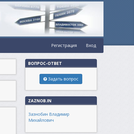
Регистрация
Вход
ВОПРОС-ОТВЕТ
Задать вопрос
ZAZNOB.IN
Зазнобин Владимир
Михайлович