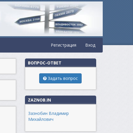
Регистрация
Вход
ВОПРОС-ОТВЕТ
Задать вопрос
ZAZNOB.IN
Зазнобин Владимир
Михайлович