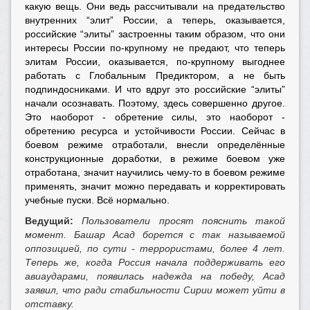
какую вещь. Они ведь рассчитывали на предательство
внутренних “элит” России, а теперь, оказывается,
российские “элиты” застроенны таким образом, что они
интересы России по-крупному не предают, что теперь
элитам России, оказывается, по-крупному выгоднее
работать с Глобальным Предиктором, а не быть
подпиндосниками. И что вдруг это российские “элиты”
начали осознавать. Поэтому, здесь совершенно другое.
Это наоборот - обретение силы, это наоборот -
обретению ресурса и устойчивости России. Сейчас в
боевом режиме отработали, внесли определённые
конструкционные доработки, в режиме боевом уже
отработана, значит научились чему-то в боевом режиме
применять, значит можно передавать и корректировать
учебные пуски. Всё нормально.
Ведущий:
Пользователи просят пояснить такой
момент. Башар Асад борется с так называемой
оппозицией, по сути - террористами, более 4 лет.
Теперь же, когда Россия начала поддерживать его
авиаударами, появилась надежда на победу, Асад
заявил, что ради стабильности Сирии может уйти в
отставку.