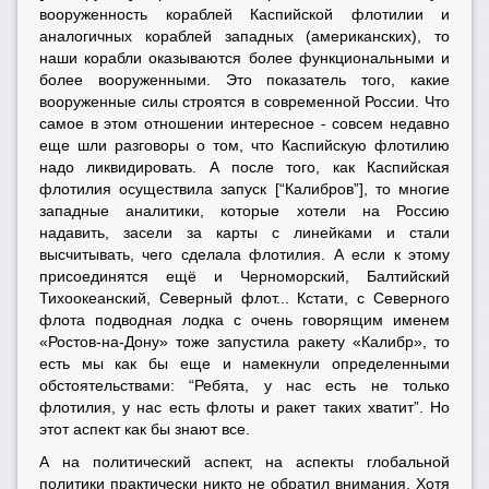
вооруженность кораблей Каспийской флотилии и
аналогичных кораблей западных (американских), то
наши корабли оказываются более функциональными и
более вооруженными. Это показатель того, какие
вооруженные силы строятся в современной России. Что
самое в этом отношении интересное - совсем недавно
еще шли разговоры о том, что Каспийскую флотилию
надо ликвидировать. А после того, как Каспийская
флотилия осуществила запуск [“Калибров”], то многие
западные аналитики, которые хотели на Россию
надавить, засели за карты с линейками и стали
высчитывать, чего сделала флотилия. А если к этому
присоединятся ещё и Черноморский, Балтийский
Тихоокеанский, Северный флот... Кстати, с Северного
флота подводная лодка с очень говорящим именем
«Ростов-на-Дону» тоже запустила ракету «Калибр», то
есть мы как бы еще и намекнули определенными
обстоятельствами: “Ребята, у нас есть не только
флотилия, у нас есть флоты и ракет таких хватит”. Но
этот аспект как бы знают все.
А на политический аспект, на аспекты глобальной
политики практически никто не обратил внимания. Хотя