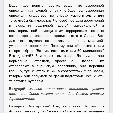
Ведь надо понять простую вещь, что умеренной
оппозиции как таковой-то нет и не будет. Вся умеренная
оппозиция существует на словах исключительно для
того, чтобы был легальный способ поставки вооружений
и оказания различной другой материальной и
нематериальной помощи этим террористам, которые
воюют против законного правительства в Сирии. Вот,
для чего шумиха по легальной, так называемой,
умеренной оппозиции. Поэтому они сбрасывают, там
говорят вброс: “Вот мы истратили там 50 миллионов.”
Выход какой? 5 человек там воюет. Да ничего, они
нормально истратили, просто они попали, их
отправляют в сирийскую оппозицию, они перешли
границу, тут же стали ИГИЛ в соответствии с приказом,
который они получили во время подготовки. Всё. А кто-
то остался буфером.
Ведущий:
Многие политологи, аналитики пугают
тем, что Сирия может стать для России вторым
Афганистаном.
Валерий Викторович:
Нет, не станет. Потому что
Афганистан стал для Советского Союза как бы западней