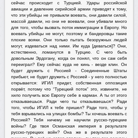
сейчас происходит с Турцией. Удары российской
авиации и давление сирийской армии приводят к тому,
что эти убийцы не привыкли воевать, они давили силой,
массой давили, но они не воевали, они убивали много
для того, чтобы вызвать поток иммиграции в Европу. Но
воевать убийцы не могут, поэтому и бандеровцы такие
плохие вояки. Они только пытать безоружных людей
могут, издеваться над ними. Им куда [деваться]? Они,
естественно, ломанутся в Турцию. С чего быть
довольным Эрдогану, когда он понял, что он сам себя
переиграл? Ему сейчас куда не кинь - везде клин. Он
будет дружить с Россией - Соединенные Штаты
прибьют, не будет дружить с Россией - у него полностью
открывается: ИГИЛ придет, собственная оппозиция
порвёт, потому что “Турецкий поток” это, извините, не
хило получить всю Европу себе в карман. А ты от этого
отказываешься. Ради чего ты отказываешься? Ради
того, чтобы ИГИЛ к тебе пришел? Ради того, чтобы у
тебя взрывались на улицах бомбы? Ты хочешь воевать с
Россией? Тебя ничему не научили русско-турецкие
войны? Где твоя Османская империя в результате
русско-турецких войн? Она же в результате этого