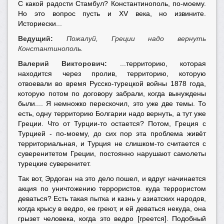
С какой радости Стамбул? Константинополь, по-моему.
Но это вопрос пусть и XV века, но извините.
Историески...
Ведущий:
Пожалуй, Греции надо вернуть
Константинополь.
Валерий Викторович:
...территорию, которая
находится через пролив, территорию, которую
отвоевали во время Русско-турецкой войны 1878 года,
которую потом по договору забрали, когда вынуждены
были.... Я немножко перескочил, это уже две темы. То
есть, одну территорию Болгарии надо вернуть, а тут уже
Греции. Что от Турции-то остается? Потом, Греция с
Турцией - по-моему, до сих пор эта проблема живёт
территориальная, и Турция не слишком-то считается с
суверенитетом Греции, постоянно нарушают самолеты
турецкие суверенитет.
Так вот, Эрдоган на это дело пошел, и вдруг начинается
акция по уничтожению террористов. куда террористом
деваться? Есть такая пытка и казнь у азиатских народов,
когда крысу в ведро, ее греют, и ей деваться некуда, она
грызет человека, когда это ведро [греется]. Подобный