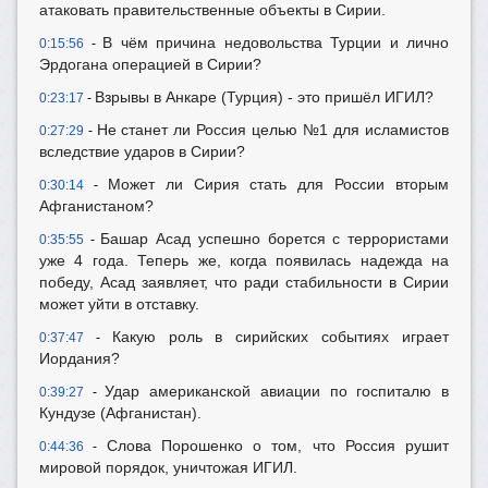
атаковать правительственные объекты в Сирии.
В чём причина недовольства Турции и лично
0:15:56
-
Эрдогана операцией в Сирии?
Взрывы в Анкаре (Турция) - это пришёл ИГИЛ?
0:23:17
-
Не станет ли Россия целью №1 для исламистов
0:27:29
-
вследствие ударов в Сирии?
Может ли Сирия стать для России вторым
0:30:14
-
Афганистаном?
Башар Асад успешно борется с террористами
0:35:55
-
уже 4 года. Теперь же, когда появилась надежда на
победу, Асад заявляет, что ради стабильности в Сирии
может уйти в отставку.
Какую роль в сирийских событиях играет
0:37:47
-
Иордания?
Удар американской авиации по госпиталю в
0:39:27
-
Кундузе (Афганистан).
Слова Порошенко о том, что Россия рушит
0:44:36
-
мировой порядок, уничтожая ИГИЛ.