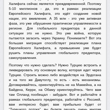
Халифата сейчас является преждевременной. Поэтому
5-10 миллионов - да, это в рамках реализации
Европейского Халифата, это идёт создание новой
нации, это вживление. А 35 млн - это уже активная
фаза, это уже обрушение практически управляемости в
регионе. Для глобального предиктора в данной
ситуации это не нужно. Это уже война, которую
пытаются загасить через Украину. Понимаете? Вот эта
большая миграция способствует реализации плана
Европейского Халифата, а превышение уже будет
рушить планы управления глобального предиктора,
самоуправления.
Поэтому что нужно сделать? Нужно Турцию встроить и
ликвидировать эту основную волну, которая идет через
Турцию. Строить можно либо воздействуя на Эрдогана
и на того же Давутоглу, то есть - есть механизмы.
Договаривайтесь, ориентируйтесь не на Маккейна, а на
Байдена, Керри, на Обаму ориентируйтесь. Чего вам
там Олланд пообещал - забудьте. Вот и работайте в
рамках глобального предиктора, работайте с Россией,
вам интересно будет, вам прибыльно будет от
“Турецкого потока”, вы будете решать очень многие