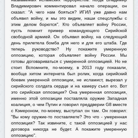
Владимирович комментировал начало операции, он
сказал: "А чего нам бояться? ИГИЛ уже давно нам
объявил войну, и мы это видим, наши спецслужбы с
этим делом борются". Кто объявляет войну России,
пусть помнит пример командующего Сирийской
свободной армией. Он объявил войну, на следующий
день прилетела бомба для него и для его штаба. Где
теперь руководство? Ну покажите умеренную
оппозицию, которая объявляет войну России. Мы
готовы договариваться с умеренной оппозицией. Но не
стоит. Вспомните, по-моему, в 2013 году показали,
вообще хитом интернета был ролик, когда сирийский
боевик умеренной оппозиции, не исламист, вырезал у
сирийского солдата сердце и на камеру съел его. Вот
это сирийская оппозиция? Она умеренная оппозиция,
именно этой оппозиции поставляла оружие Западная
коалиция, о чем Путин и говорил преддверии G8 вместе
с Кэмероном, по-моему, выступал он там. Он говорил:
"Вы кому оружие-то поставляете? Это что - умеренная
оппозиция? Так извините, с такой оппозицией у нас
договора никогда не будет. А покажите умеренную
оппозицию".