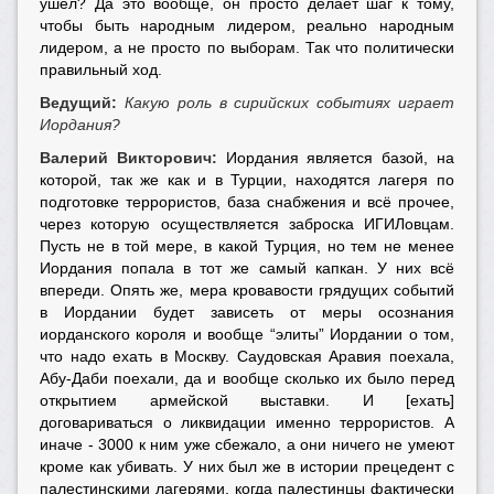
ушел? Да это вообще, он просто делает шаг к тому,
чтобы быть народным лидером, реально народным
лидером, а не просто по выборам. Так что политически
правильный ход.
Ведущий:
Какую роль в сирийских событиях играет
Иордания?
Валерий Викторович:
Иордания является базой, на
которой, так же как и в Турции, находятся лагеря по
подготовке террористов, база снабжения и всё прочее,
через которую осуществляется заброска ИГИЛовцам.
Пусть не в той мере, в какой Турция, но тем не менее
Иордания попала в тот же самый капкан. У них всё
впереди. Опять же, мера кровавости грядущих событий
в Иордании будет зависеть от меры осознания
иорданского короля и вообще “элиты” Иордании о том,
что надо ехать в Москву. Саудовская Аравия поехала,
Абу-Даби поехали, да и вообще сколько их было перед
открытием армейской выставки. И [ехать]
договариваться о ликвидации именно террористов. А
иначе - 3000 к ним уже сбежало, а они ничего не умеют
кроме как убивать. У них был же в истории прецедент с
палестинскими лагерями, когда палестинцы фактически