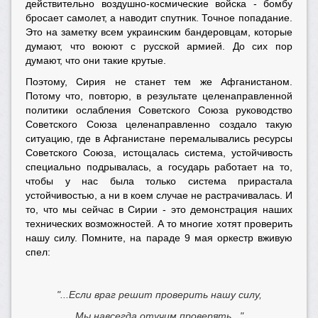
действительно воздушно-космические войска - бомбу
бросает самолет, а наводит спутник. Точное попадание.
Это на заметку всем украинским бандеровцам, которые
думают, что воюют с русской армией. До сих пор
думают, что они такие крутые.
Поэтому, Сирия не станет тем же Афганистаном.
Потому что, повторю, в результате целенаправленной
политики ослабления Советского Союза руководство
Советского Союза целенаправленно создало такую
ситуацию, где в Афганистане перемалывались ресурсы
Советского Союза, истощалась система, устойчивость
специально подрывалась, а государь работает на то,
чтобы у нас была только система прирастала
устойчивостью, а ни в коем случае не растрачивалась. И
то, что мы сейчас в Сирии - это демонстрация наших
технических возможностей. А то многие хотят проверить
нашу силу. Помните, на параде 9 мая оркестр вживую
спел:
"...Если враг решит проверить нашу силу,
Мы навсегда отучим проверять..."