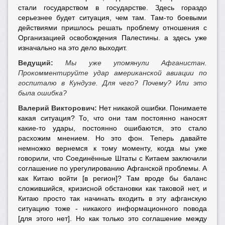
стали государством в государстве. Здесь гораздо
серьезнее будет ситуация, чем там. Там-то боевыми
действиями пришлось решать проблему отношения с
Организацией освобождения Палестины. а здесь уже
изначально на это дело выходит.
Ведущий:
Мы уже упомянули Афганистан.
Прокомментируйте удар американской авиации по
госпиталю в Кундузе. Для чего? Почему? Или это
была ошибка?
Валерий Викторович:
Нет никакой ошибки. Понимаете
какая ситуация? То, что они там постоянно наносят
какие-то удары, постоянно ошибаются, это стало
расхожим мнением. Но это фон. Теперь давайте
немножко вернемся к тому моменту, когда мы уже
говорили, что Соединённые Штаты с Китаем заключили
соглашение по урегулированию Афганской проблемы. А
как Китаю войти [в регион]? Там вроде бы баланс
сложившийся, кризисной обстановки как таковой нет, и
Китаю просто так начинать входить в эту афганскую
ситуацию тоже - никакого информационного повода
[для этого нет]. Но как только это соглашение между