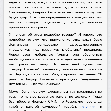
адреса. То есть, все доложили по инстанции, они свою
миссию выполнили, а потом вдруг опа-на - шок.
Оказывается, Америка была тоже не готова к тому, что
будет удар. Кто-то на определённом этапе должен был
эту информацию задержать у себя до момента
применения этих ракет.
Я почему об этом подробно говорю? Я говорю это
подробно потому, что применение этих ракет было
фактически согласовано надгосударственным
управлением под названием глобальный предиктор.
Через свои глобальные “элиты” они обеспечили
необходимой психологическое воздействие применения
этих ракет на Запад. Настолько необходимы, что
"Теодор Рузвельт" [авианосец] моментально смотался
из Персидского залива. Между прочим, выпущено 26
ракет, а Теодор Рузвельт - президент Соединенных
Штатов №26. Это так немножко.
Может быть поэтому, американцы так настаивают на
том, что четыре крылатые ракеты не долетели. Тогда
был вброс в Иракских СМИ, что йеменские повстанцы
какой-то ракетой саудовский корабль
потопили
, и