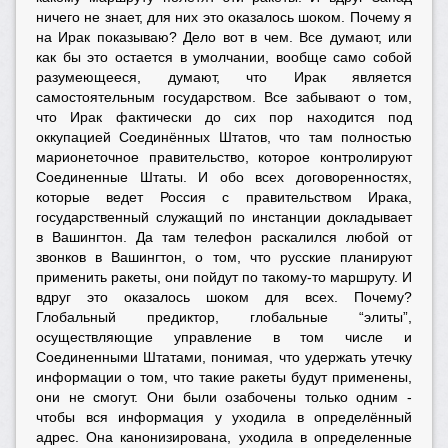
ничего не знает, для них это оказалось шоком. Почему я
на Ирак показываю? Дело вот в чем. Все думают, или
как бы это остается в умолчании, вообще само собой
разумеющееся, думают, что Ирак является
самостоятельным государством. Все забывают о том,
что Ирак фактически до сих пор находится под
оккупацией Соединённых Штатов, что там полностью
марионеточное правительство, которое контролируют
Соединенные Штаты. И обо всех договоренностях,
которые ведет Россия с правительством Ирака,
государственный служащий по инстанции докладывает
в Вашингтон. Да там телефон раскалился любой от
звонков в Вашингтон, о том, что русские планируют
применить ракеты, они пойдут по такому-то маршруту. И
вдруг это оказалось шоком для всех. Почему?
Глобальный предиктор, глобальные “элиты”,
осуществляющие управление в том числе и
Соединенными Штатами, понимая, что удержать утечку
информации о том, что такие ракеты будут применены,
они не смогут. Они были озабочены только одним -
чтобы вся информация у уходила в определённый
адрес. Она канонизирована, уходила в определенные