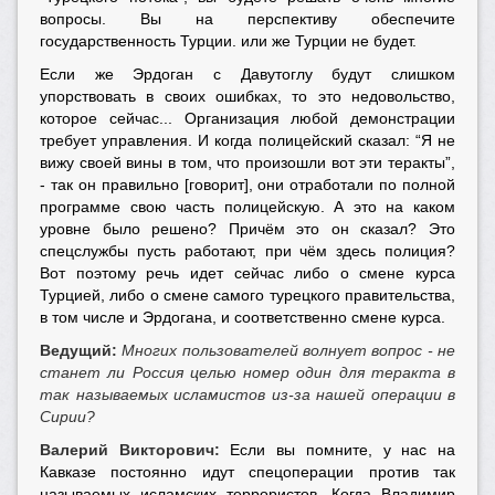
вопросы. Вы на перспективу обеспечите
государственность Турции. или же Турции не будет.
Если же Эрдоган с Давутоглу будут слишком
упорствовать в своих ошибках, то это недовольство,
которое сейчас... Организация любой демонстрации
требует управления. И когда полицейский сказал: “Я не
вижу своей вины в том, что произошли вот эти теракты”,
- так он правильно [говорит], они отработали по полной
программе свою часть полицейскую. А это на каком
уровне было решено? Причём это он сказал? Это
спецслужбы пусть работают, при чём здесь полиция?
Вот поэтому речь идет сейчас либо о смене курса
Турцией, либо о смене самого турецкого правительства,
в том числе и Эрдогана, и соответственно смене курса.
Ведущий:
Многих пользователей волнует вопрос - не
станет ли Россия целью номер один для теракта в
так называемых исламистов из-за нашей операции в
Сирии?
Валерий Викторович:
Если вы помните, у нас на
Кавказе постоянно идут спецоперации против так
называемых исламских террористов. Когда Владимир