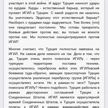
участвует в этой войне. И вдруг Турция наносит удары
по курдам. Курды - естественный барьер, который не
пускает ИГИЛ в Турцию. С какой радости им казалось
бы уничтожать Эрдогану этот естественный барьер?
Наоборот, с курдами надо задружиться. Тем более, [что]
они предлагают постоянно: “Мы готовы прекратить
боевые действия против вас, вы только не воюете
против нас. Мы полностью сконцентрируемся против
ИГИЛ”.
Многие считают, что Турция полностью завязана на
ИГИЛ. На самом деле немного не так. Дело в том, что
да, Турция очень много помогала ИГИЛу - через
турецкую территорию поставка техники,
осуществлялось переброска войск этих ИГИЛовский
боевиков туда-обратно, авиация транспортная Турции
осуществляла различную переброску грузов [ИГИЛа] и
осуществляет, кстати. Но в рамках-то чего? Турция
помогала ИГИЛу? Ничего подобного. Турция работала в
рамках двусторонних соглашений Турции и
Соединенных Штатов. ИГИЛ является иррегулярной
армией Соединенных Штатов, и Турция осуществляла
полеты к ИГИЛ в рамках взаимодействия двух