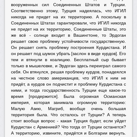
вооруженных сил Соединенных Штатов и Турции.
Соответственно этому, Турция надеялась, что ИГИЛ
никогда не придет на их территорию. А поскольку в
Соединенных Штатах гарантировали, что ИГИЛ никогда
не придет на их территорию, Соединенные Штаты, это
же всё - солнце входит в Вашингтоне, то Эрдоган
решает свою проблему устойчивости государственную.
Он решает снять проблему построения Курдистана. И
он решает под шумок убрать [заслон в виде курдов]. Его
тем и втянули в коалицию. Бесплатный сыр бывает
только в мышеловке, и Эрдоган здесь переиграл самого
себя. Он втянулся, решая проблему курдов, понадеялся
на честное слово американцев, что ИГИЛ к ним не
придёт, а курдов он подчистит и проблему Курдистана с
ними, и тогда государственность Турции еще какое-то
время [продержится]. Была огромная Османская
империя, которая занимала огромную территорию:
Малую Азию, Магриб, вообще очень большая
территория была. Что осталось от Турции? А теперь
стоит вообще вопрос - какая Турция будет, если уйдет
Курдистан с Арменией? Что тогда от Турции останется?
А территорию, извините, придётся и Болгарии вернуть.