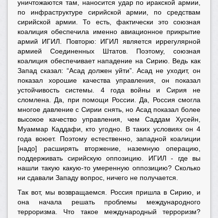
уничтожаются там, наносится удар по иракской армии,
по инфраструктуре сирийской армии, по средствам
сирийской армии. То есть, фактически это союзная
коалиция обеспечила именно авиационное прикрытие
армий ИГИЛ. Повторю: ИГИЛ является иррегулярной
армией Соединенных Штатов. Поэтому, союзная
коалиция обеспечивает нападение на Сирию. Ведь как
Запад сказал: “Асад должен уйти”. Асад не уходит, он
показал хорошие качества управления, он показал
устойчивость системы. 4 года войны и Сирия не
сломлена. Да, при помощи России. Да, Россия смогла
многое давление с Сирии снять, но Асад показал более
высокое качество управления, чем Саддам Хусейн,
Муаммар Каддафи, кто угодно. В таких условиях он 4
года воюет. Поэтому естественно, западной коалиции
[надо] расширять вторжение, наземную операцию,
поддерживать сирийскую оппозицию. ИГИЛ - где вы
нашли такую какую-то умеренную оппозицию? Сколько
ни сдавали Западу вопрос, ничего не получается.
Так вот, мы возвращаемся. Россия пришла в Сирию, и
она начала решать проблемы международного
терроризма. Что такое международный терроризм?