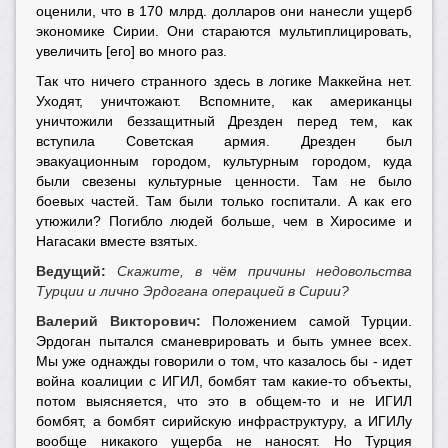
оценили, что в 170 млрд. долларов они нанесли ущерб
экономике Сирии. Они стараются мультиплицировать,
увеличить [его] во много раз.
Так что ничего странного здесь в логике Маккейна нет.
Уходят, уничтожают. Вспомните, как американцы
уничтожили беззащитный Дрезден перед тем, как
вступила Советская армия. Дрезден был
эвакуационным городом, культурным городом, куда
были свезены культурные ценности. Там не было
боевых частей. Там были только госпитали. А как его
утюжили? Погибло людей больше, чем в Хиросиме и
Нагасаки вместе взятых.
Ведущий:
Скажите, в чём причины недовольства
Турции и лично Эрдогана операцией в Сирии?
Валерий Викторович:
Положением самой Турции.
Эрдоган пытался сманеврировать и быть умнее всех.
Мы уже однажды говорили о том, что казалось бы - идет
война коалиции с ИГИЛ, бомбят там какие-то объекты,
потом выясняется, что это в общем-то и не ИГИЛ
бомбят, а бомбят сирийскую инфраструктуру, а ИГИЛу
вообще никакого ущерба не наносят. Но Турция