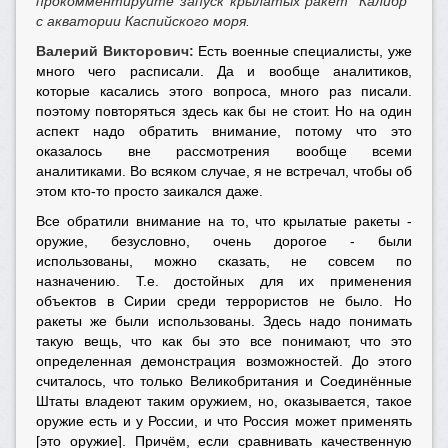
прокомментируйте запуск крылатых ракет “Калибр”
с акватории Каспийского моря.
Валерий Викторович:
Есть военные специалисты, уже
много чего расписали. Да и вообще аналитиков,
которые касались этого вопроса, много раз писали.
поэтому повторяться здесь как бы не стоит. Но на один
аспект надо обратить внимание, потому что это
оказалось вне рассмотрения вообще всеми
аналитиками. Во всяком случае, я не встречал, чтобы об
этом кто-то просто заикался даже.
Все обратили внимание на то, что крылатые ракеты -
оружие, безусловно, очень дорогое - были
использованы, можно сказать, не совсем по
назначению. Т.е. достойных для их применения
объектов в Сирии среди террористов не было. Но
ракеты же были использованы. Здесь надо понимать
такую вещь, что как бы это все понимают, что это
определенная демонстрация возможностей. До этого
считалось, что только Великобритания и Соединённые
Штаты владеют таким оружием, но, оказывается, такое
оружие есть и у России, и что Россия может применять
[это оружие]. Причём, если сравнивать качественную