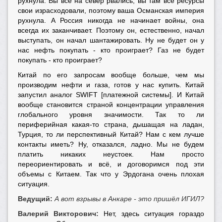
рухнула. Вы всё на север рвались, вы там все ресурсы
свои израсходовали, поэтому ваша Османская империя
рухнула. А Россия никогда не начинает войны, она
всегда их заканчивает. Поэтому он, естественно, начал
выступать, он начал шантажировать. Ну не будет он у
нас нефть покупать - кто проиграет? Газ не будет
покупать - кто проиграет?
Китай по его запросам вообще больше, чем мы
производим нефти и газа, готов у нас купить. Китай
запустил аналог SWIFT [платежной системы]. И Китай
вообще становится страной концентрации управления
глобального уровня значимости. Так то ли
периферийная какая-то страна, дышащая на ладан,
Турция, то ли перспективный Китай? Нам с кем лучше
контакты иметь? Ну, отказался, ладно. Мы не будем
платить никаких неустоек. Нам просто
переориентировать и всё, и договоримся под эти
объемы с Китаем. Так что у Эрдогана очень плохая
ситуация.
Ведущий:
А вот взрывы в Анкаре - это пришёл ИГИЛ?
Валерий Викторович:
Нет, здесь ситуация гораздо