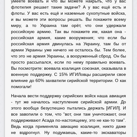
умеете воевать и что вы можете накрыть, что у вас
флотилия решает такие задачи? А у вас ещё есть и
флоты. У вас есть ещё и наземные сухопутные войска,
и вы можете эти вопросы решать. Вы покажите всему
миру, а то Украина там орёт, что они удержали
российскую армию. Так вы покажите им, какая она -
российская армия, какие вооружения; что если бы
российская армия двинулась на Украину, там бы от
армии Украины уже ничего не осталось бы. Тем более,
что это не армия Украины, а вооруженный сброд. Он бы
просто рассыпался, если по нему правильно воевать.
Вы посмотрите: воевала коалиция союзная, оказывала в
военную поддержку. С 15% ИГИЛовцы расширили свое
влияние до 60% захватили сирийской территории. О как
помогали!
Начала вести поддержку сирийских войск наша авиация
- тут же началось наступление сирийской армии. До
этого вообще безуспешно пытались держать [ИГИЛ]. И
все завопили о том, что “вот, они там уничтожают, они
поддерживают Асада по-настоящему, это не как-то там”.
Ведь когда применяла авиацию коалиция, никто даже
не вздрогнул. Ну подумаешь, какие-то экскаваторы