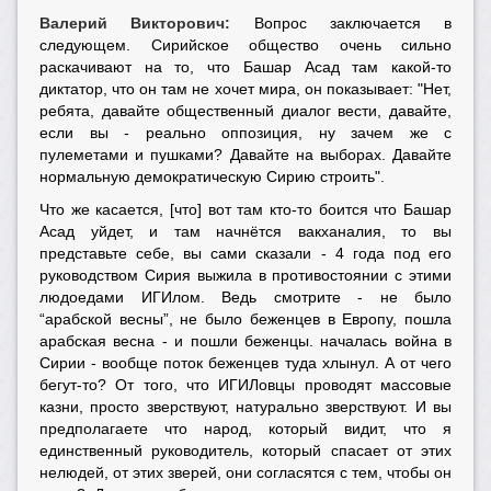
Валерий Викторович:
Вопрос заключается в
следующем. Сирийское общество очень сильно
раскачивают на то, что Башар Асад там какой-то
диктатор, что он там не хочет мира, он показывает: "Нет,
ребята, давайте общественный диалог вести, давайте,
если вы - реально оппозиция, ну зачем же с
пулеметами и пушками? Давайте на выборах. Давайте
нормальную демократическую Сирию строить".
Что же касается, [что] вот там кто-то боится что Башар
Асад уйдет, и там начнётся вакханалия, то вы
представьте себе, вы сами сказали - 4 года под его
руководством Сирия выжила в противостоянии с этими
людоедами ИГИлом. Ведь смотрите - не было
“арабской весны”, не было беженцев в Европу, пошла
арабская весна - и пошли беженцы. началась война в
Сирии - вообще поток беженцев туда хлынул. А от чего
бегут-то? От того, что ИГИЛовцы проводят массовые
казни, просто зверствуют, натурально зверствуют. И вы
предполагаете что народ, который видит, что я
единственный руководитель, который спасает от этих
нелюдей, от этих зверей, они согласятся с тем, чтобы он