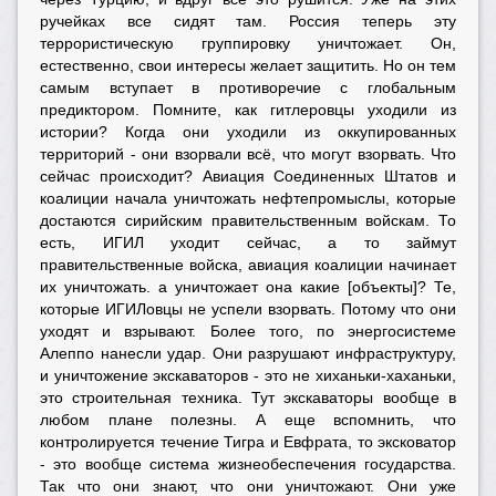
ручейках все сидят там. Россия теперь эту
террористическую группировку уничтожает. Он,
естественно, свои интересы желает защитить. Но он тем
самым вступает в противоречие с глобальным
предиктором. Помните, как гитлеровцы уходили из
истории? Когда они уходили из оккупированных
территорий - они взорвали всё, что могут взорвать. Что
сейчас происходит? Авиация Соединенных Штатов и
коалиции начала уничтожать нефтепромыслы, которые
достаются сирийским правительственным войскам. То
есть, ИГИЛ уходит сейчас, а то займут
правительственные войска, авиация коалиции начинает
их уничтожать. а уничтожает она какие [объекты]? Те,
которые ИГИЛовцы не успели взорвать. Потому что они
уходят и взрывают. Более того, по энергосистеме
Алеппо нанесли удар. Они разрушают инфраструктуру,
и уничтожение экскаваторов - это не хиханьки-хаханьки,
это строительная техника. Тут экскаваторы вообще в
любом плане полезны. А еще вспомнить, что
контролируется течение Тигра и Евфрата, то эксковатор
- это вообще система жизнеобеспечения государства.
Так что они знают, что они уничтожают. Они уже