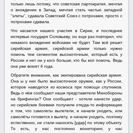
только лишь потому, что советская партократия, мечтая
о вхождении в Запад, мечтая стать частью западной
“элиты”, сдавала Советский Союз с потрохами, просто с
потрохами сдавала.
Что касается нашего участия в Сирии, и последнее
интервью государя Соловьеву, он еще раз повторил, что
никакого вхождения войсками не будет. Там всё решит
сирийская армия, сирийской армии только нужно
помочь тем сегментом высокоточным, который есть у
России и нет ни у кого больше, кто бы мог помочь. Ведь
она уже воюет 4 года.
Обратите внимание, как экипирована сирийская армия.
Она ы у них было высокоточное оружие, как у России,
которое наводится из космоса при помощи спутников.
Ведь о чём сообщают наши представители Минобороны
на брифингах? Они сообщают - хотели нанести удар,
но сирийские боевики получили откуда-то информацию
о том, что самолеты вылетели, и начали уходить, или
самолёты готовится к вылету, и начали уходить, поэтому
естественно, не стали наносить [удар] по этому объекту.
То есть, у нас постоянно мониторинг, у нас