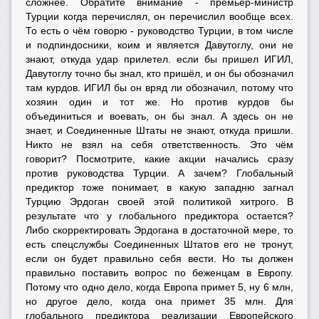
сложнее. Обратите внимание - премьер-министр
Турции когда перечислял, он перечислил вообще всех.
То есть о чём говорю - руководство Турции, в том числе
и подпиндосники, коим и является Давутоглу, они не
знают, откуда удар прилетел. если бы пришел ИГИЛ,
Давутоглу точно бы знал, кто пришёл, и он бы обозначил
там курдов. ИГИЛ бы он вряд ли обозначил, потому что
хозяин один и тот же. Но против курдов бы
объединиться и воевать, он бы знал. А здесь он не
знает, и Соединенные Штаты не знают, откуда пришли.
Никто не взял на себя ответственность. Это чём
говорит? Посмотрите, какие акции начались сразу
против руководства Турции. А зачем? Глобальный
предиктор тоже понимает, в какую западню загнал
Турцию Эрдоган своей этой политикой хитрого. В
результате что у глобального предиктора остается?
Либо скорректировать Эрдогана в достаточной мере, то
есть спецслужбы Соединенных Штатов его не тронут,
если он будет правильно себя вести. Но ты должен
правильно поставить вопрос по беженцам в Европу.
Потому что одно дело, когда Европа примет 5, ну 6 млн,
но другое дело, когда она примет 35 млн. Для
глобального предиктора реализации Европейского