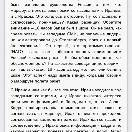
было заявление руководства России о том, что
маршруты полета ракет были согласованы и с Ираном,
и с Ираком. Это осталось в стороне. Ну, согласовано и
согласовано, понимаешь? Какая разница? Обратите
внимание – 18 часов Запад был в шоке. Он не знал, как
среагировать. Ни западные СМИ, ни западные лидеры
не комментировали до Столтенберга, пока он первый
[не заговорил]. Он первый, кто прокомментировал:
“НАТО высказывает обеспокоенность применением
Россией крылатых ракет”. В чём обеспокоенность, как
обеспокоенность? На закрытом совещании поговорим -
вот так высказал. 18 часов Запад молчал, они были в
шоке. Этот аспект надо иметь в виду, когда мы говорим
о маршруте полета ракет.
С Ираном нам как бы всё понятно. Иран находился под
западными санкциями, и у Ирана никакого интереса
делиться информацией с Западом нет, а вот Ирак...
Когда планировалось применение этих ракет и
согласовывался маршрут, Ирак, с ним же проходило
согласование, как полетят ракеты; Ирак дал согласие, и
соответственно у Ирака была информация - когда и по
какому маршруту полетят эти ракеты. И вдруг Запад