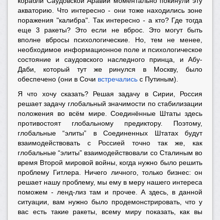
корабли Саудовской Аравии моментально покинули эту
акваторию. Что интересно - они тоже находились зоне
поражения "калибра". Так интересно - а кто? Где тогда
еще 3 ракеты? Это если не вброс. Это могут быть
вполне вбросы психологические. Но, тем не менее,
необходимое информационное поле и психологическое
состояние и саудовского наследного принца, и Абу-
Даби, который тут же ринулся в Москву, было
обеспечено (они в Сочи
встречались
с Путиным).
Я что хочу сказать? Решая задачу в Сирии, Россия
решает задачу глобальный значимости по стабилизации
положения во всём мире. Соединённые Штаты здесь
противостоят глобальному предиктору. Поэтому,
глобальные “элиты” в Соединенных Штатах будут
взаимодействовать с Россией точно так же, как
глобальные “элиты” взаимодействовали со Сталиным во
время Второй мировой войны, когда нужно было решить
проблему Гитлера. Ничего личного, только бизнес: он
решает нашу проблему, мы ему в меру нашего интереса
поможем - ленд-лиз там и прочее. А здесь, в данной
ситуации, вам нужно было продемонстрировать, что у
вас есть такие ракеты, всему миру показать, как вы