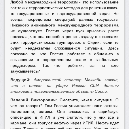
Любой международный терроризм - это использование
вот таких террористических методов для решения каких-
то государственных и надгосударственной задач. Но
всегда посредством спецслужб данных государств.
Никакого анонимного международного терроризма
не существует
. Россия через пуск крылатых ракет
показала, что она способна решить задачу с хозяевами
этих террористических группировок в Сирии, если те
будут неадекватны сложившейся ситуации. Здесь
показано то, что Россия работает в общем-то в
соглашении в определенном плане с глобальным
предиктором. Так что, ребятки, вы на кого
закусываетесь?
Ведущий:
Американский сенатор Маккейн заявил,
что в ответ на удары России США должны
атаковать правительственные объекты Сирии.
Валерий Викторович:
Смотрите, какая ситуация. О
чем он говорит? Там Россия уничтожает наши активы.
Естественно, активы. Они вложились в сирийскую
оппозицию, в ИГИЛ и уже считали, что у них всё в
кармане, они торгуют нефтью через ИГИЛ. Нефть идет
через Турцию, и вдруг всё это рушится. Уже на этих