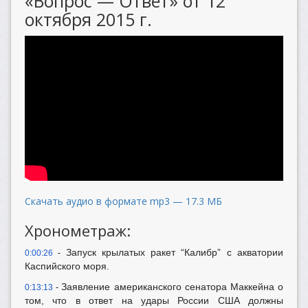
«Вопрос — Ответ» от 12
октября 2015 г.
Скачать аудио в формате mp3 — 17.3 МБ
Хронометраж:
Запуск крылатых ракет “Калибр” с акватории
0:00:26
-
Каспийского моря.
Заявление американского сенатора Маккейна о
0:13:13
-
том, что в ответ на удары России США должны