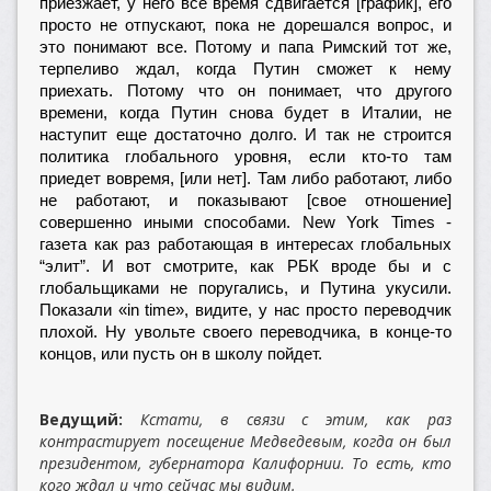
приезжает, у него все время сдвигается [график], его
просто не отпускают, пока не дорешался вопрос, и
это понимают все. Потому и папа Римский тот же,
терпеливо ждал, когда Путин сможет к нему
приехать. Потому что он понимает, что другого
времени, когда Путин снова будет в Италии, не
наступит еще достаточно долго. И так не строится
политика глобального уровня, если кто-то там
приедет вовремя, [или нет]. Там либо работают, либо
не работают, и показывают [свое отношение]
совершенно иными способами. New York Times -
газета как раз работающая в интересах глобальных
“элит”. И вот смотрите, как РБК вроде бы и с
глобальщиками не поругались, и Путина укусили.
Показали «in time», видите, у нас просто переводчик
плохой. Ну увольте своего переводчика, в конце-то
концов, или пусть он в школу пойдет.
Ведущий:
Кстати, в связи с этим, как раз
контрастирует посещение Медведевым, когда он был
президентом, губернатора Калифорнии. То есть, кто
кого ждал и что сейчас мы видим.