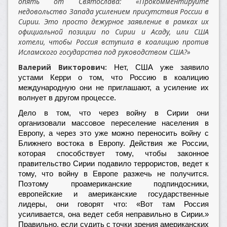
опять от Святослава: «Прокомментируйте
недовольство Запада усилением присутствия России в
Сирии. Это просто дежурное заявление в рамках их
официальной позиции по Сирии и Асаду, или США
хотели, чтобы Россия вступила в коалицию против
Исламского государства под руководством США?»
Валерий Викторович:
Нет, США уже заявило
устами Керри о том, что Россию в коалицию
международную они не приглашают, а усиление их
волнует в другом процессе.
Дело в том, что через войну в Сирии они
организовали массовое переселение населения в
Европу, а через это уже можно переносить войну с
Ближнего востока в Европу. Действия же России,
которая способствует тому, чтобы законное
правительство Сирии подавило террористов, ведет к
тому, что войну в Европе разжечь не получится.
Поэтому проамериканские подпиндосники,
европейские и американские государственные
лидеры, они говорят что: «Вот там Россия
усиливается, она ведет себя неправильно в Сирии.»
Правильно, если судить с точки зрения американских