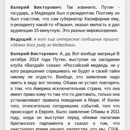
Валерий Викторович:
Так извините, Путин -
государь, а Медведев был п-резидентом. Поэтому он
был счастлив, что сам губернатор Калифорнии ему,
п-резиденту какой-то «Рашки», оказал милость и дал
аудиенцию 15-минутную. Это разные мировоззрения.
Ведущий:
А вот еще интересное сообщение пришло:
«Обама доел рыбу за Медведева».
Валерий Викторович:
А, да. Вот вообще матрица! В
октябре 2014 года Путин, выступая на заседании
клуба «Валдай» сказал: «Российский медведь ни у
кого разрешения спрашивать не будет и своей тайги
никому не отдаст». Вообще, это заявление надо
иметь в виду вот почему. Обама не устает повторять
о том, что Америка исключительная страна, что она
имеет право кому-то там что-то диктовать, только она
устанавливает правила поведения в Мире. И более
того, относительно сегодняшних событий, того что
происходит в Европе, было заявление Обамы в 2011
году, когда он выступал перед обеими палатами
британского парламента и сказал о том, что
«наступило время нашего лидерства, что мы, США,