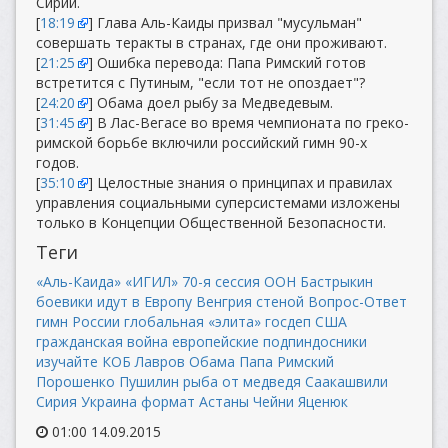
Сирии.
[
18:19
] Глава Аль-Каиды призвал "мусульман"
совершать теракты в странах, где они проживают.
[
21:25
] Ошибка перевода: Папа Римский готов
встретится с Путиным, "если тот не опоздает"?
[
24:20
] Обама доел рыбу за Медведевым.
[
31:45
] В Лас-Вегасе во время чемпионата по греко-
римской борьбе включили российский гимн 90-х
годов.
[
35:10
] Целостные знания о принципах и правилах
управления социальными суперсистемами изложены
только в Концепции Общественной Безопасности.
Теги
«Аль-Каида»
«ИГИЛ»
70-я сессия ООН
Бастрыкин
боевики идут в Европу
Венгрия стеной
Вопрос-Ответ
гимн России
глобальная «элита»
госдеп США
гражданская война
европейские подпиндосники
изучайте КОБ
Лавров
Обама
Папа Римский
Порошенко
Пушилин
рыба от медведя
Саакашвили
Сирия
Украина
формат Астаны
Чейни
Яценюк
01:00 14.09.2015