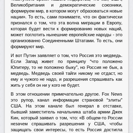
Великобритания и демократические союзники,
формируем мир, в котором могут образоваться новые
нации». То есть, сами понимаете, что он фактически
признался о том, что эта волна миграции в Европу,
которая будет вести к формированию новых наций,
может поглотить нынешние европейские народы - это
организованно Соединенными Штатами. То есть, они
формируют мир.
И вот Путин заявляет о том, что Россия это медведь.
Если Запад живет по принципу “что положено
Юпитеру, то не положено быку”, но Россия не бык, а
медведь. Медведь своей тайги никому не отдаст, но
ему и чужого не надо, и разрешения спрашивать как
жить у себя он ни у кого не будет.
В этом отношении примечательно другое. Fox News
это рупор, канал информации страновой “элиты”
США. На этом канале был генерал в отставке,
бывший заместитель начальника штаба армии Джек
Кин, который заявил о том, что: «В общем-то России
незачем спрашивать разрешения у США, чтобы
защищать свои интересы, то есть Россия достигла