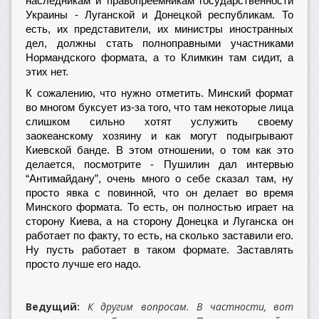
наследникам и правопреемникам государственности
Украины - Луганской и Донецкой республикам. То
есть, их представители, их министры иностранных
дел, должны стать полноправными участниками
Нормандского формата, а то Климкин там сидит, а
этих нет.
К сожалению, что нужно отметить. Минский формат
во многом буксует из-за того, что там некоторые лица
слишком сильно хотят услужить своему
заокеанскому хозяину и как могут подыгрывают
Киевской банде. В этом отношении, о том как это
делается, посмотрите - Пушилин дал интервью
“Антимайдану”, очень много о себе сказал там, ну
просто явка с повинной, что он делает во время
Минского формата. То есть, он полностью играет на
сторону Киева, а на сторону Донецка и Луганска он
работает по факту, то есть, на сколько заставили его.
Ну пусть работает в таком формате. Заставлять
просто лучше его надо.
Ведущий:
К другим вопросам. В частности, вот