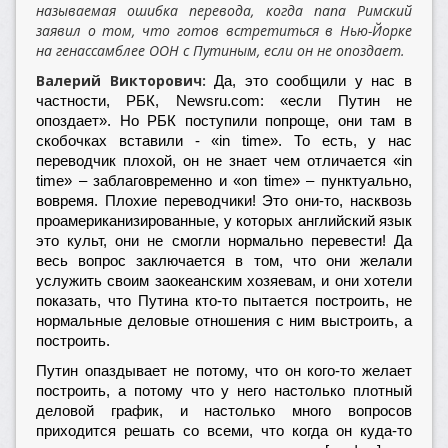
называемая ошибка перевода, когда папа Римский
заявил о том, что готов встретиться в Нью-Йорке
на генассамблее ООН с Путиным, если он не опоздает.
Валерий Викторович:
Да, это сообщили у нас в
частности, РБК, Newsru.com: «если Путин не
опоздает». Но РБК поступили попроще, они там в
скобочках вставили - «in time». То есть, у нас
переводчик плохой, он не знает чем отличается «in
time» – заблаговременно и «on time» – пунктуально,
вовремя. Плохие переводчики! Это они-то, насквозь
проамериканизированные, у которых английский язык
это культ, они не смогли нормально перевести! Да
весь вопрос заключается в том, что они желали
услужить своим заокеанским хозяевам, и они хотели
показать, что Путина кто-то пытается построить, не
нормальные деловые отношения с ним выстроить, а
построить.
Путин опаздывает не потому, что он кого-то желает
построить, а потому что у него настолько плотный
деловой график, и настолько много вопросов
приходится решать со всеми, что когда он куда-то