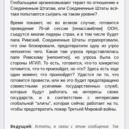
Глобальщики организовывают теракт по отношению к
Соединенным Штатам, или Соединенные Штаты всё-
таки попытаются сыграть на таком уровне?
Время покажет, но во всяком случае, готовится
проведение 70-ой сессии [генассамблеи] ООН,
съедутся многие лидеры стран, и в том числе будет
папа Римский. Соединенные Штаты отрапортовали,
что они блокировали, предотвратили одну из угроз
непонятно чего. Какая там угроза представлялась
папе Римскому [непонятно], но угроза была со
стороны ИГИЛ. То есть, готовится, что-то конкретно
готовится, что-то произойдет, но что? Здесь есть еще
один момент, что произойдет? Удастся ли то, что
готовится провести, или же это будет предотвращено
совместными усилиями государственных служб,
которые будут работать на интересы своих
государств, и в соответствии с интересами
глобальной “элиты”, которая сейчас работает на то,
чтобы предотвратить пожар Третьей Мировой войны.
Ведущий:
Кстати, в связи с этим сообщение. Так