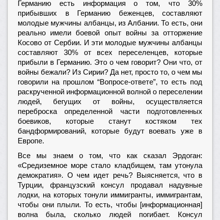
Германию есть информация о том, что 30%
прибывших в Германию беженцев, составляют
молодые мужчины албанцы, из Албании. То есть, они
реально имели боевой опыт войны за отторжение
Косово от Сербии. И эти молодые мужчины албанцы
составляют 30% от всех переселенцев, которые
прибыли в Германию. Это о чем говорит? Они что, от
войны бежали? Из Сирии? Да нет, просто то, о чем мы
говорили на прошлом “Вопросе-ответе”, то есть под
раскрученной информационной волной о переселении
людей, бегущих от войны, осуществляется
переброска определенной части подготовленных
боевиков, которые станут костяком тех
бандформирований, которые будут воевать уже в
Европе.
Все мы знаем о том, что как сказал Эрдоган:
«Средиземное море стало кладбищем, там утонула
демократия». О чем идет речь? Выясняется, что в
Турции, французский консул продавал надувные
лодки, на которых тонули иммигранты, иммигрантам,
чтобы они плыли. То есть, чтобы [информационная]
волна была, сколько людей погибает. Консул