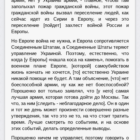
армия, нет у Украины армии, - главное, чтобы там
заполыхал пожар гражданской войны, этот пожар
гражданской войны вызвал переселение людей, как
сейчас идет из Сирии в Европу, и через это
переселение [пойдет] захлест войной России и
Европы.
Но Европе война не нужна, и Европа сопротивляется
Соединенным Штатам, а Соединенные Штаты теряют
управление Украиной. Поэтому, естественно, что
когда [у Европы] «нашла коса на камень», помогать в
военном плане Европе, [которой] самоубийством
жизнь кончать не хочется, [то] естественно Украине
никакой помощи не будет. А там объяснение, [что] нет
боеспособной армии, ну как же нет боеспособной?
Порошенко вот только заявлял, что [у него] самая
лучшая армия, которая готова дойти до Москвы. Так
что, за ним [следить - неблагодарное дело]. Он в один
и тот же день может произнести совершенно разные
утверждения, так что это не то, на что стоит тратить
время. Лучше смотреть по событиям, и на основе
этих событий, делать определенные выводы.
Порошенко ничем не управляет, поэтому говорить о