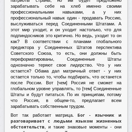
патриоты страны, но им будет предложено
зарабатывать себе на хлеб именно своими
профессиональными навыками, а у них
профессиональный навык один - продавать Россию,
выслуживаться перед Соединенными Штатами. А
этот мир уходит, и он уходит настолько, что для
подпиндосников это критично. Но ведь, уходит то он
как? В соответствии с планами глобального
предиктора у Соединенных Штатов перспектива
Советского Союза, то есть, они должны быть
переформатированы, Соединенные Штаты
однозначно теряют свое лидерство. Что у них
остается? Обама дал матричный ответ - у них
остается только то, чтобы подбирать, что останется
после России. Вот [чем] Россия не сможет на
глобальном уровне управлять, то [тем] Соединенные
Штаты и будут питаться. По их принципам, потому
что Россия, в общем-то, предлагает всем
зарабатывать собственным трудом.
Бог - язычник и
Вот так работает матрица.
разговаривает с людьми языком жизненных
обстоятельств
, и такие знаковые моменты - они