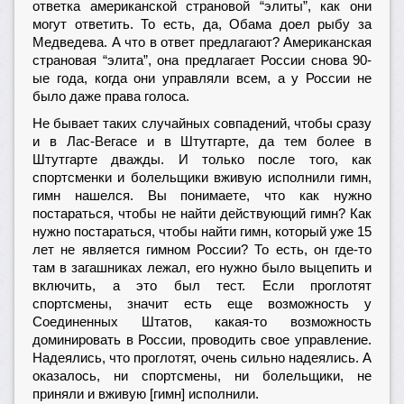
ответка американской страновой “элиты”, как они
могут ответить. То есть, да, Обама доел рыбу за
Медведева. А что в ответ предлагают? Американская
страновая “элита”, она предлагает России снова 90-
ые года, когда они управляли всем, а у России не
было даже права голоса.
Не бывает таких случайных совпадений, чтобы сразу
и в Лас-Вегасе и в Штутгарте, да тем более в
Штутгарте дважды. И только после того, как
спортсменки и болельщики вживую исполнили гимн,
гимн нашелся. Вы понимаете, что как нужно
постараться, чтобы не найти действующий гимн? Как
нужно постараться, чтобы найти гимн, который уже 15
лет не является гимном России? То есть, он где-то
там в загашниках лежал, его нужно было выцепить и
включить, а это был тест. Если проглотят
спортсмены, значит есть еще возможность у
Соединенных Штатов, какая-то возможность
доминировать в России, проводить свое управление.
Надеялись, что проглотят, очень сильно надеялись. А
оказалось, ни спортсмены, ни болельщики, не
приняли и вживую [гимн] исполнили.