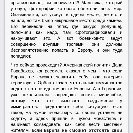
организовывал, вы понимаете?! Мальчика, который
утонул, фотографии которого облетели весь мир.
Оказывается, он утонул в одном месте, где его и
нашли, но там было некрасивое место среди камней.
Его перенесли на пляж, где ракурс [получше],
положили как надо, там сфотографировали и
накручивают это. А вот боевиков-то ведут
совершенно другими тропами, они должны
беспрепятственно попасть в Европу, и они туда
попадают.
Что сейчас происходит? Американский политик Дана
Рорабахер, конгрессмен, сказал о чем - что если
Европа не сможет защитить себя, она потеряет
территорию. Орбан сказал, что наплыв иммигрантов
ведет к потере идентичности Европы. А в Германии,
уже школьницам запрещают носить мини-юбки,
потому что это вызывает раздражение у
иммигрантов. Представьте себе ситуацию, есть
такое, «в чужой монастырь со своим уставом не
ходят», а здесь пришли в чужой монастырь и
начинают командовать, как себя вести местным
Если Европа не сможет отстоять свои
жителям.