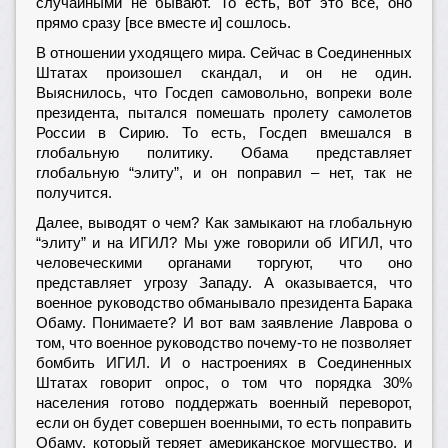
случайными не бывают. То есть, вот это все, оно
прямо сразу [все вместе и] сошлось.
В отношении уходящего мира. Сейчас в Соединенных
Штатах произошел скандал, и он не один.
Выяснилось, что Госдеп самовольно, вопреки воле
президента, пытался помешать пролету самолетов
России в Сирию. То есть, Госдеп вмешался в
глобальную политику. Обама представляет
глобальную “элиту”, и он поправил – нет, так не
получится.
Далее, выводят о чем? Как замыкают на глобальную
“элиту” и на ИГИЛ? Мы уже говорили об ИГИЛ, что
человеческими органами торгуют, что оно
представляет угрозу Западу. А оказывается, что
военное руководство обманывало президента Барака
Обаму. Понимаете? И вот вам заявление Лаврова о
том, что военное руководство почему-то не позволяет
бомбить ИГИЛ. И о настроениях в Соединенных
Штатах говорит опрос, о том что порядка 30%
населения готово поддержать военный переворот,
если он будет совершен военными, то есть поправить
Обаму, который теряет американское могущество, и