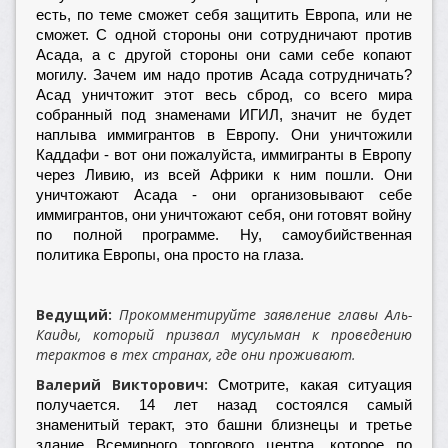
есть, по теме сможет себя защитить Европа, или не
сможет. С одной стороны они сотрудничают против
Асада, а с другой стороны они сами себе копают
могилу. Зачем им надо против Асада сотрудничать?
Асад уничтожит этот весь сброд, со всего мира
собранный под знаменами ИГИЛ, значит не будет
наплыва иммигрантов в Европу. Они уничтожили
Каддафи - вот они пожалуйста, иммигранты в Европу
через Ливию, из всей Африки к ним пошли. Они
уничтожают Асада - они организовывают себе
иммигрантов, они уничтожают себя, они готовят войну
по полной программе. Ну, самоубийственная
политика Европы, она просто на глаза.
Ведущий:
Прокомментируйте заявление главы Аль-
Каиды, который призвал мусульман к проведению
терактов в тех странах, где они проживают.
Валерий Викторович:
Смотрите, какая ситуация
получается. 14 лет назад состоялся самый
знаменитый теракт, это башни близнецы и третье
здание Всемирного торгового центра, которое по