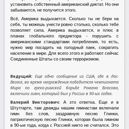
установить собственный американский диктат. Но они
забываются, не получится этого.
Всё, Америка выдыхается. Сколько ты не бери на
себя, ты можешь унести ровно столько, сколько тебе
позволяет сила. Америка выдыхается, и плюс в
планах глобального предиктора - порушить с
американскими стандартами потребления, то есть,
нужно мир посадить на голодный паек, сократить
население в мире. Для всего этого и работают сейчас
Соединенные Штаты со своим терроризмом.
Ведущий:
Еще одно сообщение из США, где в Лас-
Вегасе, во время награждения победителя чемпионата
Мира по греко-римской борьбе Романа Власова,
включили гимн, который был у России в 90-ых годах.
Валерий Викторович:
А это ответка. Еще и в
Штутгарте, там дважды нашим гимнастам включали
гимн без слов, заздравную песню Глинки,
патриотическую песню Глинки, которая была гимном
в 90-ые года, когда с Россией никто не считался. Это