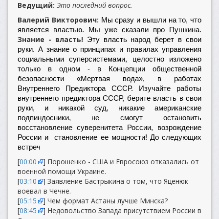
Ведущий:
Это последний вопрос.
Валерий Викторович:
Мы сразу и вышли на то, что
является властью. Мы уже сказали про Пушкина.
Знание - власть!
Эту власть народ берет в свои
руки. А знание о принципах и правилах управления
социальными суперсистемами, целостно изложено
только в одном - в Концепции общественной
безопасности «Мертвая вода», в работах
Внутреннего Предиктора СССР. Изучайте работы
внутреннего предиктора СССР, берите власть в свои
руки, и никакой суд, никакие американские
подпиндосники, не смогут остановить
восстановление суверенитета России, возрождение
России и становление ее мощности! До следующих
встреч
[
00:00
] Порошенко - США и Евросоюз отказались от
военной помощи Украине.
[
03:10
] Заявление Бастрыкина о том, что Яценюк
воевал в Чечне.
[
05:15
] Чем формат Астаны лучше Минска?
[
08:45
] Недовольство Запада присутствием России в