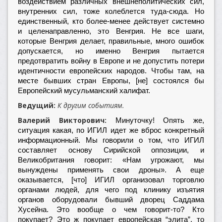
воздействием различных внешнеполитических сил,
внутренних сил, тоже колеблется туда-сюда. Но
единственный, кто более-менее действует системно
и целенаправленно, это Венгрия. Не все шаги,
которые Венгрия делает, правильные, много ошибок
допускается, но именно Венгрия пытается
предотвратить войну в Европе и не допустить потери
идентичности европейских народов. Чтобы там, на
месте бывших стран Европы, [не] состоялся бы
Европейский мусульманский халифат.
Ведущий:
К другим событиям.
Валерий Викторович:
Минуточку! Опять же,
ситуация какая, по ИГИЛ идет же вброс конкретный
информационный. Мы говорили о том, что ИГИЛ
составляет основу Сирийской оппозиции, и
Великобритания говорит: «Нам угрожают, мы
вынуждены применять свои дроны». А еще
оказывается, [что] ИГИЛ организовал торговлю
органами людей, для чего под клинику изъятия
органов оборудовали бывший дворец Саддама
Хусейна. Это вообще о чем говорит-то? Кто
покупает? Это ж покупает европейская “элита”, то