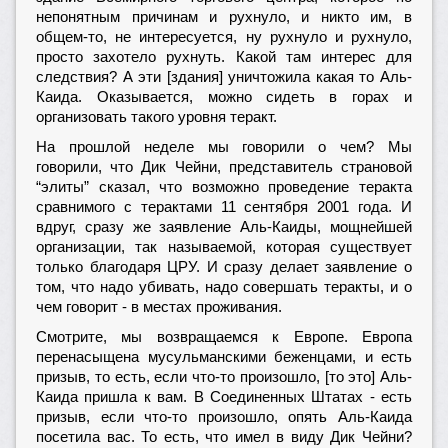
непонятным причинам и рухнуло, и никто им, в
общем-то, не интересуется, ну рухнуло и рухнуло,
просто захотело рухнуть. Какой там интерес для
следствия? А эти [здания] уничтожила какая то Аль-
Каида. Оказывается, можно сидеть в горах и
организовать такого уровня теракт.
На прошлой неделе мы говорили о чем? Мы
говорили, что Дик Чейни, представитель страновой
“элиты” сказал, что возможно проведение теракта
сравнимого с терактами 11 сентября 2001 года. И
вдруг, сразу же заявление Аль-Каиды, мощнейшей
организации, так называемой, которая существует
только благодаря ЦРУ. И сразу делает заявление о
том, что надо убивать, надо совершать теракты, и о
чем говорит - в местах проживания.
Смотрите, мы возвращаемся к Европе. Европа
перенасыщена мусульманскими беженцами, и есть
призыв, то есть, если что-то произошло, [то это] Аль-
Каида пришла к вам. В Соединенных Штатах - есть
призыв, если что-то произошло, опять Аль-Каида
посетила вас. То есть, что имел в виду Дик Чейни?