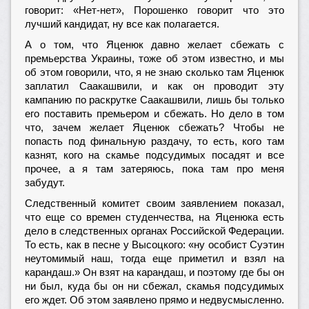
говорит: «Нет-нет», Порошенко говорит что это
лучший кандидат, ну все как полагается.
А о том, что Яценюк давно желает сбежать с
премьерства Украины, тоже об этом известно, и мы
об этом говорили, что, я не знаю сколько там Яценюк
заплатил Саакашвили, и как он проводит эту
кампанию по раскрутке Саакашвили, лишь бы только
его поставить премьером и сбежать. Но дело в том
что, зачем желает Яценюк сбежать? Чтобы не
попасть под финальную раздачу, то есть, кого там
казнят, кого на скамье подсудимых посадят и все
прочее, а я там затеряюсь, пока там про меня
забудут.
Следственный комитет своим заявлением показал,
что еще со времен студенчества, на Яценюка есть
дело в следственных органах Российской Федерации.
То есть, как в песне у Высоцкого: «ну особист Суэтин
неутомимый наш, тогда еще приметил и взял на
карандаш.» Он взят на карандаш, и поэтому где бы он
ни был, куда бы он ни сбежал, скамья подсудимых
его ждет. Об этом заявлено прямо и недвусмысленно.