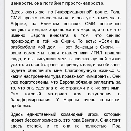
ценности, она погибнет просто-напросто.
Здесь опять же, по [информационной] волне. Роль
СМИ просто колоссальная, и она уже отмечена в
Африке, на Ближнем востоке. СМИ постоянно
вещают о том, как хорошо жить в Европе, и о том что
именно Европа виновата в том, что сейчас
происходит в той же Сирии. То есть: «Если вы
разбомбили мой дом, — вот беженцы в Сирии, —
ваши самолеты, ваши ставленники ИГИЛ пришли
сюда, и вы вынудили меня в поисках лучшей жизни
уехать из своей страны, я приеду к вам, и вы обязаны
будете обеспечить мне благополучную жизнь.» С
каким настроением туда приезжают иммигранты. Они
уже подготовлены, что Европа обязана заплатить за
то, что она сделала с их странами и с их жизнями.
Это готовый материал для вступления в
бандформирования. У Европы очень серьезная
проблема.
Здесь единственный командный игрок, который
играет бескомпромиссно, это пока Венгрия. Она стоит
здесь стеной, и то она не полностью. Под