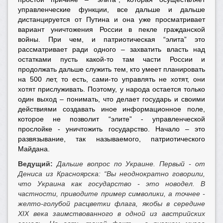
управленческие функции, все дальше и дальше
дистанцируется от Путина и она уже просматривает
вариант уничтожения России в пекле гражданской
войны. При чем, и патриотическая “элита” это
рассматривает ради одного – захватить власть над
остатками пусть какой-то там части России и
продолжать дальше служить тем, кто умеет планировать
на 500 лет, то есть, сами-то управлять не хотят, они
хотят прислуживать. Поэтому, у народа остается только
один выход – понимать, что делает государь и своими
действиями создавать иное информационное поле,
которое не позволит “элите” - управленческой
прослойке - уничтожить государство. Начало – это
развязывание, так называемого, патриотического
Майдана.
Ведущий:
Дальше вопрос по Украине. Первый - от
Дениса из Красноярска: “Вы неоднократно говорили,
что Украина как государство - это новодел. В
частности, приводите пример символики, а точнее -
желто-голубой расцветки флага, якобы в середине
XIX века заимствованного в одной из австрийских