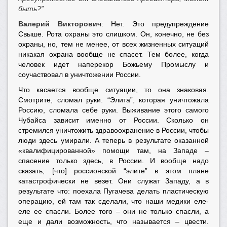
быть?”
Валерий Викторович
: Нет. Это предупреждение
Свыше. Рота охраны это слишком. Он, конечно, не без
охраны, но, тем не менее, от всех жизненных ситуаций
никакая охрана вообще не спасет. Тем более, когда
человек идет наперекор Божьему Промыслу и
соучаствовал в уничтожении России.
Что касается вообще ситуации, то она знаковая.
Смотрите, сломал руки. “Элита”, которая уничтожала
Россию, сломала себе руки. Выживание этого самого
Чубайса зависит именно от России. Сколько он
стремился уничтожить здравоохранение в России, чтобы
люди здесь умирали. А теперь в результате оказанной
«квалифицированной» помощи там, на Западе –
спасение только здесь, в России. И вообще надо
сказать, [что] россионской “элите” в этом плане
катастрофически не везет. Они служат Западу, а в
результате что: поехала Пугачева делать пластическую
операцию, ей там так сделали, что наши медики еле-
еле ее спасли. Более того – они не только спасли, а
еще и дали возможность, что называется – цвести.