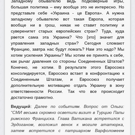
Западному обывателю ведь подковёрные игры,
большая политика – ему вообще это не интересно. Но
представьте себе «Украина - це Европа». А нужна
западному обывателю вот такая Европа, которая
вообще ни в грош, никак не ставит политику и
суверенитет старых европейских стран? Туда, куда
рвется сама эта Украина? Что [это] значит для
управления западных стран? Сегодня сломают
Францию, завтра нас будут ломать? Нам это надо? Мы
хотим усиления Украины? Мы хотим ее принять к себе,
как рычаг давления со стороны Соединенных Штатов?
Конечно, не хотим. В результате этого Евросоюз
консолидируется, Евросоюз встает в конфронтацию к
Соединенным Штатам, и Евросоюз получает
дополнительную мотивацию отдать Украину в зону
ответственности России. Так что все происходит
достаточно грамотно.
Ведущий
:
Далее по событиям. Вопрос от Ольги:
“СМИ весьма скромно осветили визит в Турцию Папы
римского Франциска. Глава Ватикана встретился с
Эрдоганом, возложил венок к могиле ататюрка,
затем встретился с патриархом Варфоломеем