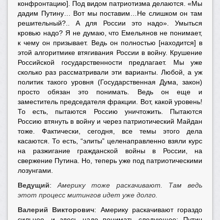
конфронтацию]. Под видом патриотизма делаются. «Мы
дадим Путину… Вот мы поставим…Не слишком он там
решительный?.. А для России это надо». Умыться
кровью надо? Я не думаю, что Емельянов не понимает,
к чему он призывает. Ведь он полностью [находится] в
этой алгоритмике втягивания России в войну. Крушение
Российской государственности предлагает. Мы уже
сколько раз рассматривали эти варианты. Любой, а уж
политик такого уровня (Государственная Дума, закон)
просто обязан это понимать. Ведь он еще и
заместитель председателя фракции. Вот, какой уровень!
То есть, пытаются Россию уничтожить. Пытаются
Россию втянуть в войну и через патриотический Майдан
тоже. Фактически, сегодня, все темы этого дела
касаются. То есть, “элиты” целенаправленно взяли курс
на разжигание гражданской войны в России, на
свержение Путина. Но, теперь уже под патриотическими
лозунгами.
Ведущий
:
Америку тоже раскачивают. Там ведь
этот процесс митингов идет уже долго.
Валерий Викторович
: Америку раскачивают гораздо
сильнее, и здесь надо понимать следующее: Путин