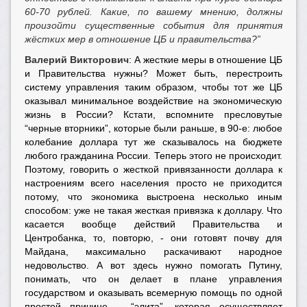
60-70 рублей. Какие, по вашему мнению, должны
произойти существенные события для принятия
жёстких мер в отношение ЦБ и правительства?”
Валерий Викторович
: А жесткие меры в отношение ЦБ
и Правительства нужны? Может быть, перестроить
систему управления таким образом, чтобы тот же ЦБ
оказывал минимальное воздействие на экономическую
жизнь в России? Кстати, вспомните пресловутые
“черные вторники”, которые были раньше, в 90-е: любое
колебание доллара тут же сказывалось на бюджете
любого гражданина России. Теперь этого не происходит.
Поэтому, говорить о жесткой привязанности доллара к
настроениям всего населения просто не приходится
потому, что экономика выстроена несколько иным
способом: уже не такая жесткая привязка к доллару. Что
касается вообще действий Правительства и
Центробанка, то, повторю, - они готовят почву для
Майдана, максимально раскачивают народное
недовольство. А вот здесь нужно помогать Путину,
понимать, что он делает в плане управления
государством и оказывать всемерную помощь по одной
простой причине – “элита”, которая осуществляет