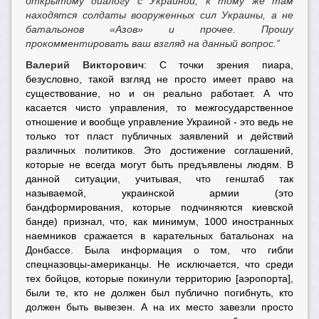
открытому диалогу с Украиной, к тому же там
находятся солдаты вооруженных сил Украины, а не
батальонов «Азов» и прочее. Прошу
прокомментировать ваш взгляд на данный вопрос.”
Валерий Викторович
: С точки зрения пиара,
безусловно, такой взгляд не просто имеет право на
существование, но и он реально работает. А что
касается чисто управления, то межгосударственное
отношение и вообще управление Украиной - это ведь не
только тот пласт публичных заявлений и действий
различных политиков. Это достижение соглашений,
которые не всегда могут быть предъявлены людям. В
данной ситуации, учитывая, что генштаб так
называемой, украинской армии (это
бандформирования, которые подчиняются киевской
банде) признал, что, как минимум, 1000 иностранных
наемников сражается в карательных батальонах на
Донбассе. Была информация о том, что гибли
спецназовцы-американцы. Не исключается, что среди
тех бойцов, которые покинули территорию [аэропорта],
были те, кто не должен был публично погибнуть, кто
должен быть вывезен. А на их место завезли просто