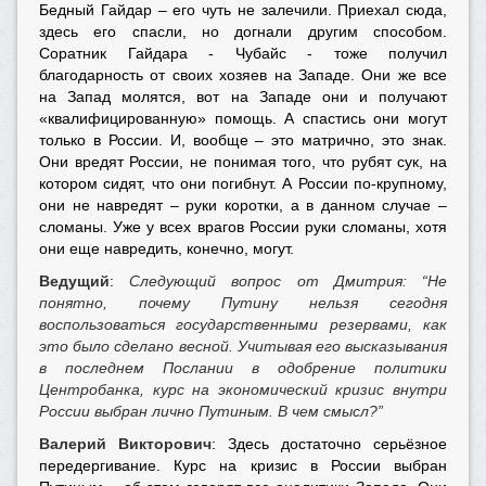
Бедный Гайдар – его чуть не залечили. Приехал сюда,
здесь его спасли, но догнали другим способом.
Соратник Гайдара - Чубайс - тоже получил
благодарность от своих хозяев на Западе. Они же все
на Запад молятся, вот на Западе они и получают
«квалифицированную» помощь. А спастись они могут
только в России. И, вообще – это матрично, это знак.
Они вредят России, не понимая того, что рубят сук, на
котором сидят, что они погибнут. А России по-крупному,
они не навредят – руки коротки, а в данном случае –
сломаны. Уже у всех врагов России руки сломаны, хотя
они еще навредить, конечно, могут.
Ведущий
:
Следующий вопрос от Дмитрия: “Не
понятно, почему Путину нельзя сегодня
воспользоваться государственными резервами, как
это было сделано весной. Учитывая его высказывания
в последнем Послании в одобрение политики
Центробанка, курс на экономический кризис внутри
России выбран лично Путиным. В чем смысл?”
Валерий Викторович
: Здесь достаточно серьёзное
передергивание. Курс на кризис в России выбран