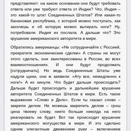
представляют: на каком основании они будут требовать
ответа или уже требуют ответа от Индии? Что, Индия –
это какой-то штат Соединенных Штатов? Или какая-то
банановая республика, с которой можно поступать, как
захочешь и об которую можно вытирать ноги? Ну,
потребовали. Индия их послала. А дальше что? Это
крушение американского авторитета в мире.
Обратились американцы: «Не сотрудничайте с Россией,
прекратите экономические сделки» А страны не могут
этого сделать, они заинтересованы в России, во всех
взаимоотношениях. И они будут продолжать
[сотрудничать]. Но ведь Соединенные Штаты уже
надули щеки, они ж заявили: «Ату все, немедленно к
ноге!» А их кинули. Что будет дальше происходить?
Дальше будет происходить и дальнейшее крушение
авторитета Соединенных Штатов в мире. Есть такое
выражение «Слово и Дело». Если ты сказал слово –
закрепи делом. Не можешь закрепить делом – грош
цена твоему слову, никто больше никогда на него
реагировать не будет. Вот так происходит крушение
американского могущества в мире. И это сделано
одним элегантным движением руки – включением