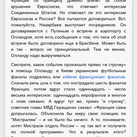
Франции по принципу домино влечет за собой
крушение Евросоюза, что отвечает интересам
Соединенных Штатов. Но отвечает ли это интересам
Евросоюза и России? Все пытаются договориться. Вот,
пожалуйста, Назарбаев выступает посредником. Он
договаривается с Путиным о встрече в аэропорту с
Олландом, хотя есть сообщения о том, что типа об этой
встрече было договорено еще в Брисбене. Может быть
и так - вопрос не принципиальный. Тем не менее,
Олланду надо выкручиваться.
Смотрите, какое событие произошло прямо «в строчку»
в помощь Олланду: в Киеве украинские футбольные
фанаты подрались или
избили французских фанатов
.
Сначала речь шла о том, что пострадало шесть фанатов
Франции, потом вдруг стало одиннадцать – число
весьма интересное: одиннадцать иерофантов и многое
с этим связано. А вдруг тут же, прямо “в строчку”,
советник главы МВД Геращенко сказал: «Франция сама
допрыгалась. Объяснила бы миру свою позицию по
“Мистралям” – и не было бы ничего. А то, понимаете,
хотят Мистрали отдать России – ну так вот и получите
по полной программе» Что в результате этого?