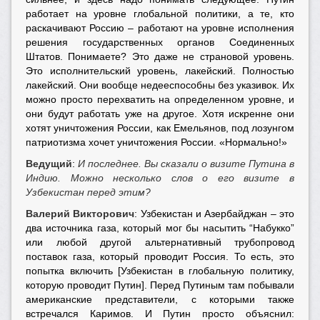
работает на уровне глобальной политики, а те, кто
раскачивают Россию – работают на уровне исполнения
решения государственных органов Соединенных
Штатов. Понимаете? Это даже не страновой уровень.
Это исполнительский уровень, лакейский. Полностью
лакейский. Они вообще недееспособны без указивок. Их
можно просто перехватить на определенном уровне, и
они будут работать уже на другое. Хотя искренне они
хотят уничтожения России, как Емельянов, под лозунгом
патриотизма хочет уничтожения России. «Нормально!»
Ведущий
:
И последнее. Вы сказали о визите Путина в
Индию. Можно несколько слов о его визите в
Узбекистан перед этим?
Валерий Викторович
: Узбекистан и Азербайджан – это
два источника газа, который мог бы насытить “Набукко”
или любой другой альтернативный трубопровод
поставок газа, который проводит Россия. То есть, это
попытка включить [Узбекистан в глобальную политику,
которую проводит Путин]. Перед Путиным там побывали
американские представители, с которыми также
встречался Каримов. И Путин просто объяснил: