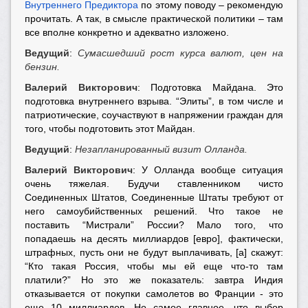
Внутреннего Предиктора
по этому поводу – рекомендую
прочитать. А так, в смысле практической политики – там
все вполне конкретно и адекватно изложено.
Ведущий
:
Сумасшедший рост курса валют, цен на
бензин.
Валерий Викторович
: Подготовка Майдана. Это
подготовка внутреннего взрыва. “Элиты”, в том числе и
патриотические, соучаствуют в напряжении граждан для
того, чтобы подготовить этот Майдан.
Ведущий
:
Незапланированный визит Олланда.
Валерий Викторович
: У Олланда вообще ситуация
очень тяжелая. Будучи ставленником чисто
Соединенных Штатов, Соединенные Штаты требуют от
него самоубийственных решений. Что такое не
поставить “Мистрали” России? Мало того, что
попадаешь на десять миллиардов [евро], фактически,
штрафных, пусть они не будут выплачивать, [а] скажут:
“Кто такая Россия, чтобы мы ей еще что-то там
платили?” Но это же показатель: завтра Индия
отказывается от покупки самолетов во Франции - это
еще 10 миллиардов. Но самое главное, что выбор