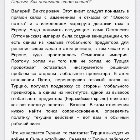
Первым. Как понимать этот визит?
”
Валерий Викторович
: Этот визит следует понимать в
прямой связи с изменением и отказом от “Южного
потока” и с изменением маршрута доставки газа в
Европу. Надо понимать следующее: сама Османская
(Оттоманская) империя была создана венецианцами, то
есть одним из крыльев глобального предиктора для
решения своих задач в этом регионе, в том числе и в
Европе, куда простиралась Османская империя.
Поэтому, хотим мы того или не хотим, но Турция
продолжает оставаться инструментом решения
проблем со стороны глобального предиктора. В этом
отношении Путин, перенаправив газовый поток на
Турцию, получил поддержку со стороны глобального
предиктора, а одним из институтов, одной из вывесок
глобального предиктора (Евразийское крыло) является
как раз институт папства – Ватикан. В этом отношении
нужно найти точки соприкосновения, определить
политику, текущие действия – вот вам и обычный
рабочий визит.
Что же касается Турции, то смотрите: Турция выходит из
войны в Сирии устойчиво. Сначала у Турции забирают