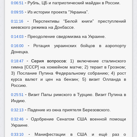
-
Рубль, ЦБ и патриотический майдан в России.
0:06:51
-
Из истории проекта “Украина”.
0:09:55
-
Перспективы “Белой книги” преступлений
0:11:16
киевского режима на Донбассе.
-
Преодоление свидомизма на Украине.
0:14:03
-
Ротация украинских бойцов в аэропорту
0:16:00
Донецка.
-
Серия вопросов:
1) включение сталинского
0:18:47
гимна [СССР] на хоккейном матче; 2) теракт в Грозном;
3) Послание Путина Федеральному собранию; 4) рост
курса валют и цен на бензин; 5) визит Олланда в
Россию.
-
Визит Папы римского в Турцию. Визит Путина в
0:25:51
Индию.
-
Падение из окна приятеля Березовского.
0:32:13
-
Одобрение Сенатом США военной помощи
0:32:46
Украине.
-
Манифестации в США и ещё раз о
0:33:10