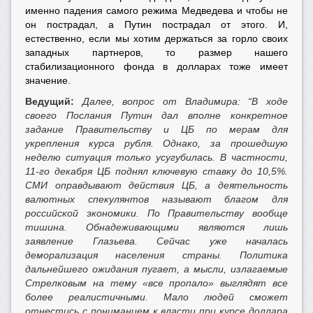
именно падения самого режима Медведева и чтобы не
он пострадал, а Путин пострадал от этого. И,
естественно, если мы хотим держаться за горло своих
западных партнеров, то размер нашего
стабилизационного фонда в долларах тоже имеет
значение.
Ведущий:
Далее, вопрос от Владимира: “В ходе
своего Послания Путин дал вполне конкретное
задание Правительству и ЦБ по мерам для
укрепления курса рубля. Однако, за прошедшую
неделю ситуация только усугубилась. В частности,
11-го декабря ЦБ поднял ключевую ставку до 10,5%.
СМИ оправдывают действия ЦБ, а деятельность
валютных спекулянтов называют благом для
российской экономики. По Правительству вообще
тишина. Обнадеживающими являются лишь
заявление Глазьева. Сейчас уже началась
деморализация населения страны. Политика
дальнейшего ожидания пугает, а мысли, излагаемые
Стрелковым на тему «все пропало» выглядят все
более реалистичными. Мало людей сможет
отнестись с пониманием к власти при курсе доллара