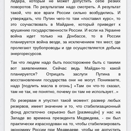
лидера, который не может допустить себе резких
поворотов. По результатам надо смотреть. А результат
такой, что все враги России сильно возбудились. И
утверждать, что Путин чего-то там «поставил курс», то
это соучаствовать в Майдане, который приведет к
крушению государственности России. И если на Украине
война идет только на Донбассе, то в России
планируется война везде, за исключением тех мест, где
пролегают трубопроводы и где осуществляется добыча
энергоресурсов.
Так что людям надо быть поосторожнее быть с такими
вот заявлениями. Сейчас ведь Майдан-то какой
планируется? Отрицать заслуги Путина в
восстановлении государства они не могут. Понимаете,
надо [подлить масла в огонь:] «Там он что-то сказал,
там не так, не понятно, почему он там не использует...»
По резервам я упустил такой момент: размер любых
резервов, имеет значение и то, что стабилизационный
фонд достаточно серьезно был [размещён] у нас на
Западе во времена президента Медведева, - он был
практически израсходован на то, чтобы стабилизировать
экономику России при Медведеве, чтобы не допустить