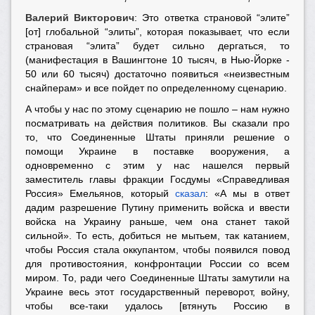
Валерий Викторович
: Это ответка страновой “элите”
[от] глобальной “элиты”, которая показывает, что если
страновая “элита” будет сильно дергаться, то
(манифестация в Вашингтоне 10 тысяч, в Нью-Йорке -
50 или 60 тысяч) достаточно появиться «неизвестным
снайперам» и все пойдет по определенному сценарию.
А чтобы у нас по этому сценарию не пошло – нам нужно
посматривать на действия политиков. Вы сказали про
то, что Соединенные Штаты приняли решение о
помощи Украине в поставке вооружения, а
одновременно с этим у нас нашелся первый
заместитель главы фракции Госдумы «Справедливая
Россия» Емельянов, который
сказал
: «А мы в ответ
дадим разрешение Путину применить войска и ввести
войска на Украину раньше, чем она станет такой
сильной». То есть, добиться не мытьем, так катанием,
чтобы Россия стала оккупантом, чтобы появился повод
для противостояния, конфронтации России со всем
миром. То, ради чего Соединенные Штаты замутили на
Украине весь этот государственный переворот, войну,
чтобы все-таки удалось [втянуть Россию в