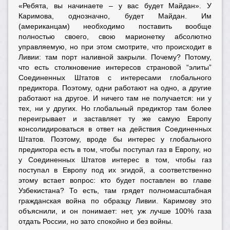
«Ребята, вы начинаете – у вас будет Майдан». У
Каримова, однозначно, будет Майдан. Им
(американцам) необходимо поставить вообще
полностью своего, свою марионетку абсолютно
управляемую, но при этом смотрите, что происходит в
Ливии: там порт наливной закрыли. Почему? Потому,
что есть столкновение интересов страновой “элиты”
Соединенных Штатов с интересами глобального
предиктора. Поэтому, одни работают на одно, а другие
работают на другое. И ничего там не получается: ни у
тех, ни у других. Но глобальный предиктор там более
переигрывает и заставляет ту же самую Европу
консолидироваться в ответ на действия Соединенных
Штатов. Поэтому, вроде бы интерес у глобального
предиктора есть в том, чтобы поступал газ в Европу, но
у Соединенных Штатов интерес в том, чтобы газ
поступал в Европу под их эгидой, а соответственно
этому встает вопрос: кто будет поставлен во главе
Узбекистана? То есть, там грядет полномасштабная
гражданская война по образцу Ливии. Каримову это
объяснили, и он понимает: нет, уж лучше 100% газа
отдать России, но зато спокойно и без войны.