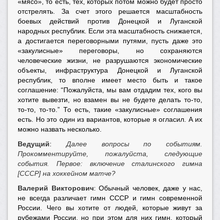
«мясо», то есть, тех, которых потом можно будет просто
отстрелять. За счет этого решается масштабность
боевых действий против Донецкой и Луганской
народных республик. Если эта масштабность снижается,
а достигается переговорными путями, пусть даже это
«закулисные» переговоры, но сохраняются
человеческие жизни, не разрушаются экономические
объекты, инфраструктура Донецкой и Луганской
республик, то вполне имеет место быть и такое
соглашение: “Пожалуйста, мы вам отдадим тех, кого вы
хотите вывезти, но взамен вы не будете делать то-то,
то-то, то-то.” То есть, такие «закулисные» соглашения
есть. Но это один из вариантов, которые я огласил. А их
можно назвать несколько.
Ведущий
:
Далее вопросы по событиям.
Прокомментируйте, пожалуйста, следующие
события. Первое: включение сталинского гимна
[СССР] на хоккейном матче?
Валерий Викторович
: Обычный человек, даже у нас,
не всегда различает гимн СССР и гимн современной
России. Чего вы хотите от людей, которые живут за
рубежами России, но при этом для них гимн, который