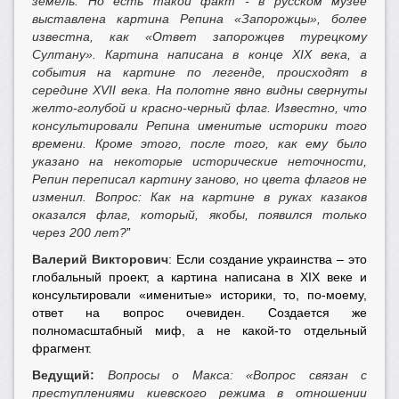
земель. Но есть такой факт - в русском музее
выставлена картина Репина «Запорожцы», более
известна, как «Ответ запорожцев турецкому
Султану». Картина написана в конце XIX века, а
события на картине по легенде, происходят в
середине XVII века. На полотне явно видны свернуты
желто-голубой и красно-черный флаг. Известно, что
консультировали Репина именитые историки того
времени. Кроме этого, после того, как ему было
указано на некоторые исторические неточности,
Репин переписал картину заново, но цвета флагов не
изменил. Вопрос: Как на картине в руках казаков
оказался флаг, который, якобы, появился только
через 200 лет?
”
Валерий Викторович
: Если создание украинства – это
глобальный проект, а картина написана в XIX веке и
консультировали «именитые» историки, то, по-моему,
ответ на вопрос очевиден. Создается же
полномасштабный миф, а не какой-то отдельный
фрагмент.
Ведущий:
Вопросы о Макса: «Вопрос связан с
преступлениями киевского режима в отношении