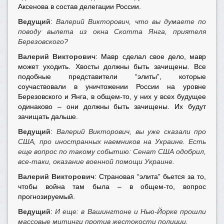
Аксенова в состав делегации России.
Ведущий
:
Валерий Викторович, что вы думаете по
поводу вылета из окна Скотта Янга, приятеля
Березовского?
Валерий Викторович
: Мавр сделал свое дело, мавр
может уходить. Хвосты должны быть зачищены. Все
подобные представители “элиты”, которые
соучаствовали в уничтожении России на уровне
Березовского и Янга, в общем-то, у них у всех будущее
одинаково – они должны быть зачищены. Их будут
зачищать дальше.
Ведущий
:
Валерий Викторович, вы уже сказали про
США, про иностранных наемников на Украине. Есть
еще вопрос по такому событию: Сенат США одобрил,
все-таки, оказание военной помощи Украине.
Валерий Викторович
: Страновая “элита” бьется за то,
чтобы война там была – в общем-то, вопрос
прогнозируемый.
Ведущий
:
И еще: в Вашингтоне и Нью-Йорке прошли
массовые митинги против жестокости полиции.