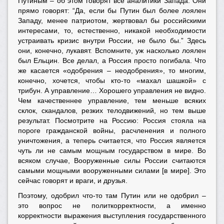
Путиным – об этом говорят все аналитики Запада. Они
прямо говорят: “Да, если бы Путин был более лоялен
Западу, менее патриотом, жертвовал бы российскими
интересами, то, естественно, никакой необходимости
устраивать кризис внутри России, не было бы.” Здесь
они, конечно, лукавят. Вспомните, уж насколько лоялен
был Ельцин. Все делал, а Россия просто погибала. Что
же касается «одобрения – неодобрения», то многим,
конечно, хочется, чтобы кто-то «махал шашкой» с
трибун. А управление… Хорошего управления не видно.
Чем качественнее управление, тем меньше всяких
склок, скандалов, резких телодвижений, но тем выше
результат. Посмотрите на Россию: Россия стояла на
пороге гражданской войны, расчленения и полного
уничтожения, а теперь считается, что Россия является
чуть ли не самым мощным государством в мире. Во
всяком случае, Вооруженные силы России считаются
самыми мощными вооруженными силами [в мире]. Это
сейчас говорят и враги, и друзья.
Поэтому, одобрил что-то там Путин или не одобрил –
это вопрос не политкорректности, а именно
корректности выражения выступления государственного