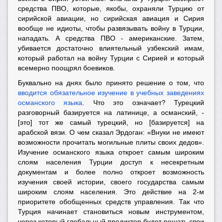
средства ПВО, которые, якобы, охраняли Турцию от
сирийской авиации, но сирийская авиация и Сирия
вообще не идиоты, чтобы развязывать войну в Турции,
нападать. А средства ПВО - американские. Затем,
убивается достаточно влиятельный узбекский имам,
который работал на войну Турции с Сирией и который
всемерно поощрял боевиков.
Буквально на днях было принято решение о том, что
вводится обязательное изучение в учебных заведениях
османского языка
. Что это означает? Турецкий
разговорный базируется на латинице, а османский, -
[это] тот же самый турецкий, но [базируется] на
арабской вязи. О чем сказал Эрдоган: «Внуки не имеют
возможности прочитать могильные плиты своих дедов».
Изучение османского языка откроет самым широким
слоям населения Турции доступ к несекретным
документам и более полно откроет возможность
изучения своей истории, своего государства самым
широким слоям населения. Это действие на 2-м
приоритете обобщенных средств управления. Так что
Турция начинает становиться новым инструментом,
через который глобальный предиктор будет решать свои