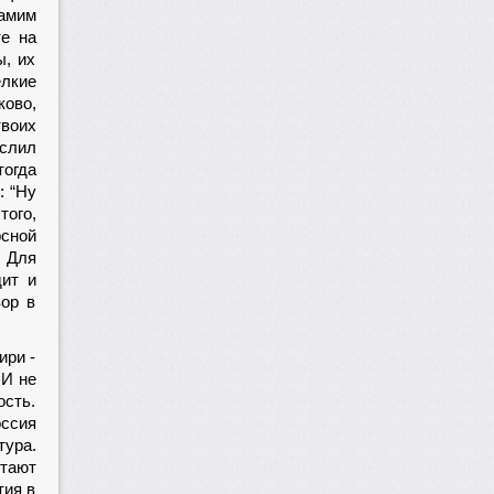
самим
те на
ы, их
елкие
ково,
твоих
ыслил
тогда
: “Ну
того,
рсной
 Для
дит и
вор в
ири -
 И не
ость.
оссия
тура.
етают
тия в