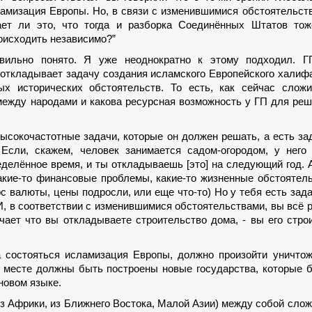
ламизация Европы. Но, в связи с изменившимися обстоятельст
ет ли это, что тогда и разборка Соединённых Штатов тож
оисходить независимо?”
вильно понято. Я уже неоднократно к этому подходил. Г
откладывает задачу создания исламского Европейского халифа
ых исторических обстоятельств. То есть, как сейчас сложи
 между народами и какова ресурсная возможность у ГП для ре
 высокочастотные задачи, которые он должен решать, а есть за
Если, скажем, человек занимается садом-огородом, у него
ределённое время, и ты откладываешь [это] на следующий год. 
какие-то финансовые проблемы, какие-то жизненные обстоятел
рс валюты, цены подросли, или еще что-то) Но у тебя есть зада
И, в соответствии с изменившимися обстоятельствами, вы всё 
чает что вы откладываете строительство дома, - вы его стро
а состояться исламизация Европы, должно произойти уничто
х месте должны быть построены новые государства, которые 
новом языке.
из Африки, из Ближнего Востока, Малой Азии) между собой сло