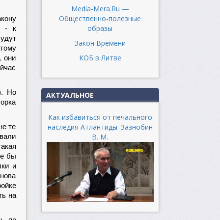
Media-Mera.Ru —
Общественно-полезные
акону
образы
 - к
будут
Закон Времени
этому
КОБ в Литве
, они
ейчас
). Но
АКТУАЛЬНОЕ
борка
Как избавиться от печального
наследия Атлантиды. Зазнобин
не те
В. М.
овали
акая
ше бы
лки и
снова
ойке
ть на