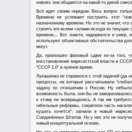
новояз: они общаются на какой-то дикой смеси
Всё идет своим чередом. Весь вопрос тольк
Времени не успевают построить этот “но
назначенному времени. Но это не значит, что 
строить его всеми силами исходя из текущих 
времени.... Вот знаете, надорвался и умер, 
используют объективные обстоятельства для 
могут.
Да, произошел фазовый сдвиг из-за того, ч
восстановление марксистской власти в СССР
“СССР 2.0” в нужное время.
Лукашенко не справился с этой задачей (да о
процессы, на которые рассчитывали “глоба
задачу по отношению к России. Ну небыло
возможность была, они бы не заморачивались 
к этому не возвращались. А так им требуетс
гибельные реформы, сократили часть населени
кушать хочется”; загнали в новый маркси
Соединённых Штатов. Но у них это не получил
новый концептуальной основе.