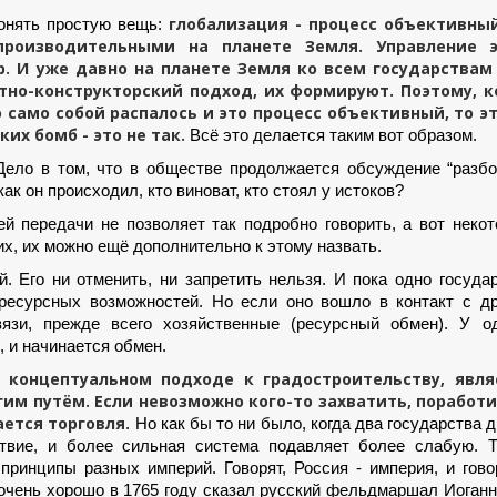
глобализация - процесс объективный
понять простую вещь:
производительными на планете Земля. Управление 
. И уже давно на планете Земля ко всем государствам 
ктно-конструкторский подход, их формируют. Поэтому, к
о само собой распалось и это процесс объективный, то эт
ких бомб - это не так.
Всё это делается таким вот образом.
ло в том, что в обществе продолжается обсуждение “разбо
к он происходил, кто виноват, кто стоял у истоков?
 передачи не позволяет так подробно говорить, а вот неко
х, их можно ещё дополнительно к этому назвать.
. Его ни отменить, ни запретить нельзя. И пока одно госуда
 ресурсных возможностей. Но если оно вошло в контакт с д
вязи, прежде всего хозяйственные (ресурсный обмен). У од
, и начинается обмен.
 концептуальном подходе к градостроительству, явля
им путём. Если невозможно кого-то захватить, поработи
ается торговля
. Но как бы то ни было, когда два государства д
ствие, и более сильная система подавляет более слабую. 
принципы разных империй. Говорят, Россия - империя, и гово
очень хорошо в 1765 году сказал русский фельдмаршал Иоган