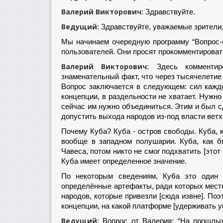
Валерий Викторович:
Здравствуйте.
Ведущий:
Здравствуйте, уважаемые зрители,
Мы начинаем очередную программу “Вопрос-о
пользователей. Они просят прокомментироват
Валерий Викторович:
Здесь комментиро
знаменательный факт, что через тысячелетие
Вопрос заключается в следующем: сил каждо
концепции, в раздельности не хватает. Нужно
сейчас им нужно объединиться. Этим и был с
допустить выхода народов из-под власти вет
Почему Куба? Куба - остров свободы. Куба, 
вообще в западном полушарии. Куба, как б
Чавеса, потом никто не смог подхватить [этот
Куба имеет определенное значение.
По некоторым сведениям, Куба это один 
определённые артефакты, ради которых мест
народов, которые привезли [сюда извне]. Поэ
концепции, на какой платформе [удерживать у
Ведущий:
Вопрос от Валерия: “На прошлых 