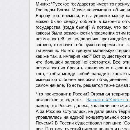
Миних: “Русское государство имеет то преим
Господом Богом. Иначе невозможно объяснит
Европу того времени, и вы увидите массу к
можно было сверху собрать в какое-то объ
государства [тогда были]? А потому, что по
каковы были возможности управления этим го
возможностей по подавлению противодействи
заговор, то значит тебе нужно вовремя этот з
ты живешь. Но это требует маленькую террит
как же так, а империя как?” Вот существуют 
что большой заговор не состоится. Все эти
возможностью бросить единолично вызов к
того, чтобы между собой наладить контакт
император с более высоким объединением, 
самом начале. То есть, решается та же самая
Что происходит в России? Огромная территори
Напали в ХIХ веке н
неизвестно, а надо же…
важно, что Россия далеко, как англичане счи
А за Россию вступились, не дали рвать терр
управлялась на единой концептуальной основ
Почему? В России существовал принцип: “Сое
все. Поэтому, русский никогда не шёл и не з