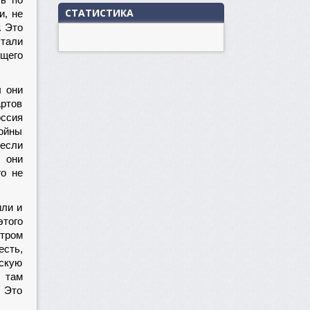
ть по
СТАТИСТИКА
и, не
. Это
стали
ющего
ы они
ртов
оссия
войны
несли
 они
о не
или и
этого
тром
есть,
ескую
 там
? Это