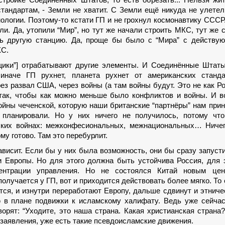
тройке Соединённых Штатов, то есть обрезать... Нельзя жи
стандартам, - Земли не хватит. С Земли ещё никуда не улетел
нологии. Поэтому-то кстати ГП и не грохнул космонавтику СССР
ли. Да, утопили “Мир”, но тут же начали строить МКС, тут же 
ть другую станцию. Да, проще бы было с “Мира” с действу
КС.
ьщики”] отрабатывают другие элементы. И Соединённые Штат
] иначе ГП рухнет, планета рухнет от американских станда
ез развал США, через войны (а там войны будут. Это не как Р
 так, чтобы как можно меньше было конфликтов и войны. И 
ойны чеченской, которую наши британские “партнёры” нам при
 планировали. Но у них ничего не получилось, потому что
ских войнах: межконфесиональных, межнациональных… Ничег
у готово. Там это перебурлит.
висит. Если бы у них была возможность, они бы сразу запуст
 Европы. Но для этого должна быть устойчива Россия, для 
нтрации управления. Но не состоялся Китай новым цен
получается у ГП, вот и приходится действовать более мягко. То 
ятся, и изнутри переработают Европу, дальше сдвинут и этнич
 в плане подвижки к исламскому халифату. Ведь уже сейчас
орят: “Уходите, это наша страна. Какая христианская страна
 заявления, уже есть такие псевдоисламские движения.