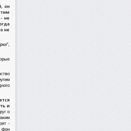
, он
этим
- не
огда
о не
рки”,
торые
рство
ругим
ного
ется
ть и
руг о
Таким
рят -
н фон