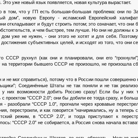
. Это уже новый язык появляется, новая культура вырастает.
о в том, что у ГП есть большая-большая проблема: они по З
вый дом”, новую Европу - исламский Европейский халифат
они откладывают и будут строить потом; это означает, что они 
обстоятельств, и чем быстрее, тем лучше. Но они не должны к 
и дом уже не нужен, - они этого не хотят и для себя. Поэтому
достижения субъективных целей, и исходят из того, что они с
то СССР рухнул (как они и планировали, они его “грохнули”
 на территории бывшего СССР не произошло, не произошла с
н и не мог справиться), потому что в России пошли совершенно 
льщики”; Соединённые Штаты не так поняли и не так реализ
 у них возможности добить Россию сразу! Если бы у них т
с проектом “СССР 2.0”; они бы добили ее тогда сразу, и боль
я - разобрали “СССР 1.0”, прогнали через кровавые перестре
я, перестроили, и как говорится “начирикались, ну а теперь 
стский режим, в “СССР 2.0”, и тогда приступают к перестр
ось: “СССР 2.0” не собирается, а Россия снова начала встава