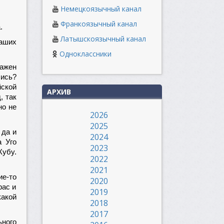
Немецкоязычный канал
Франкоязычный канал
.
Латышскоязычный канал
наших
Одноклассники
ажен
лись?
йской
АРХИВ
, так
но не
2026
2025
 да и
2024
а Уго
2023
Кубу.
2022
2021
е-то
2020
рас и
2019
какой
2018
2017
ьного