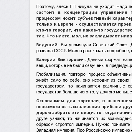
Поэтому, здесь ГП никуда не уходит. Надо 
состоит в концентрации управления 
процессом носит субъективный характер
только к Европе - осуществляется прое
кто-то говорит, что какое-то государств
так. Что никто, мол, не закладывает ника
Ведущий:
Вы упомянули Советский Союз. Де
развала СССР. Можно рассказать подробнее, ка
Валерий Викторович:
Данный формат нашей
вещи, которые не были озвучены в предыдущи
Глобализация, повторю, процесс объективный
живёт само по себе, оно исходит из своих
государством, то начинаются различные с
государства больше чего-то, у другого меньше
Основанием для торговли, в нынешнем
невозможность извлечения прибыли друг
даром забрать эти вещи, то тогда начин
друге узнают, то начинается их взаимодей
образом строятся империи. Нужно понимать 
Западная империя. Про Российскую империю 