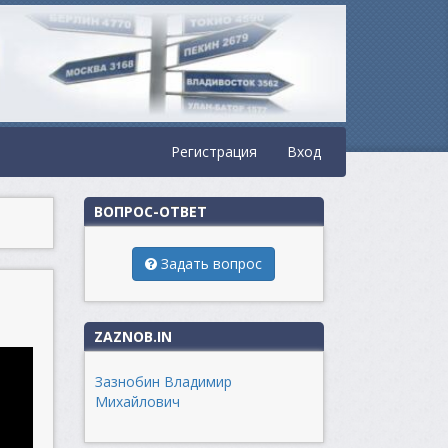
Регистрация
Вход
ВОПРОС-ОТВЕТ
Задать вопрос
ZAZNOB.IN
Зазнобин Владимир
Михайлович