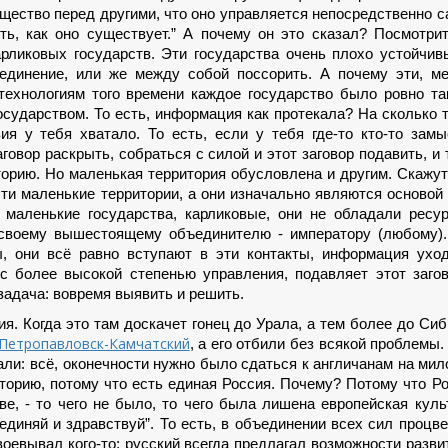
ущество перед другими, что оно управляется непосредственно 
ь, как оно существует.” А почему он это сказал? Посмотри
арликовых государств. Эти государства очень плохо устойчив
единение, или же между собой поссорить. А почему эти, м
 технологиям того времени каждое государство было ровно та
сударством. То есть, информация как протекала? На сколько 
я у тебя хватало. То есть, если у тебя где-то кто-то зам
аговор раскрыть, собраться с силой и этот заговор подавить, и 
орию. Но маленькая территория обусловлена и другим. Скажут
эти маленькие территории, а они изначально являются основой 
 маленькие государства, карликовые, они не обладали ресу
 своему вышестоящему объединителю - императору (любому).
ы, они всё равно вступают в эти контакты, информация ухо
с более высокой степенью управления, подавляет этот заго
 задача: вовремя выявить и решить.
я. Когда это там доскачет гонец до Урала, а тем более до Сиб
а Петропавловск-Камчатский
, а его отбили без всякой проблемы.
тали: всё, оконечности нужно было сдаться к англичанам на мил
иторию, потому что есть единая Россия. Почему? Потому что Р
е, - то чего не было, то чего была лишена европейская куль
диняй и здравствуй”. То есть, в объединении всех сил процв
авоевывал кого-то; русский всегда предлагал возможности разви