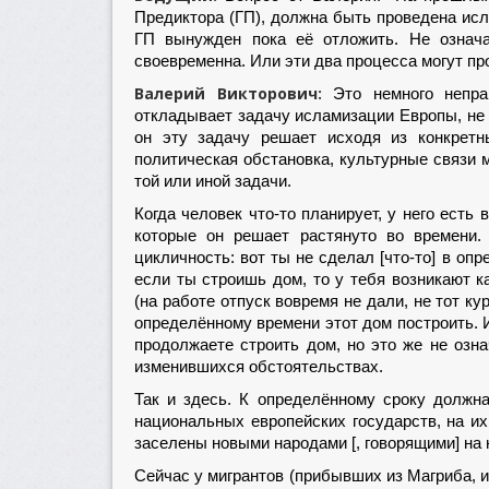
Предиктора (ГП), должна быть проведена ис
ГП вынужден пока её отложить. Не означа
своевременна. Или эти два процесса могут пр
Валерий Викторович:
Это немного непра
откладывает задачу исламизации Европы, не 
он эту задачу решает исходя из конкретн
политическая обстановка, культурные связи
той или иной задачи.
Когда человек что-то планирует, у него есть
которые он решает растянуто во времени. 
цикличность: вот ты не сделал [что-то] в оп
если ты строишь дом, то у тебя возникают 
(на работе отпуск вовремя не дали, не тот ку
определённому времени этот дом построить. 
продолжаете строить дом, но это же не озна
изменившихся обстоятельствах.
Так и здесь. К определённому сроку должн
национальных европейских государств, на и
заселены новыми народами [, говорящими] на 
Сейчас у мигрантов (прибывших из Магриба, 