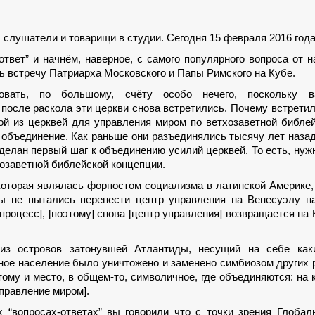
 слушатели и товарищи в студии. Сегодня 15 февраля 2016 года
твет” и начнём, наверное, с самого популярного вопроса от 
ь встречу Патриарха Московского и Папы Римского на Кубе.
вать, по большому, счёту особо нечего, поскольку в
 после раскола эти церкви снова встретились. Почему встрети
й из церквей для управления миром по ветхозаветной библе
 объединение. Как раньше они разъединялись тысячу лет назад
делан первый шаг к объединению усилий церквей. То есть, нуж
хозаветной библейской концепции.
которая являлась форпостом социализма в латинской Америке,
ы не пытались перенести центр управления на Венесуэлу н
 процесс], [поэтому] снова [центр управления] возвращается на 
из островов затонувшей Атлантиды, несущий на себе каки
ное население было уничтожено и заменено симбиозом других 
тому и место, в общем-то, символичное, где объединяются: на 
правление миром].
“вопросах-ответах” вы говорили что с точки зрения Глобал