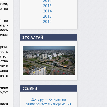
2016
вами,
2015
е не
2014
2013
П не
2012
та, -
лась
шения
ЭТО АЛТАЙ
дачи,
 есть
А вот
ьства
ча: к
равно
ите в
жение
ССЫЛКИ
будут
Доту.ру — Открытый
Университет Жизнеречения
жился