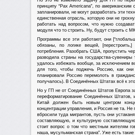
Но это не изменило задачу для ГП по перес
принципу “Pax Americana”, по американским 
запланировали, не могут разработать эти тех
единственная отрасль, которую они не грохну
работать над вопросом, что нужно создава
модуля что то строить. Ну, будут строить с М
Программы все эти работают, они [“глобал
обязаны, по логике вещей, [перестроить,
потребления. Разобрать США, пропустить чер
разводила страны на государства-сувениры
удалось избежать вообще, за исключением в
для того, чтобы поджечь Россию, как они
планировали Россию перемолоть в граждан
получалось). В Соединённых Штатах всё к этом
Но у ГП не от Соединённых Штатов Европа за
переформатирование Соединённых Штатов, и
Китай должен быть новым центром конце
концентрации управления, и Россия не та. Не 
вбросили туда мигрантов, пусть они устакан
составляющую, и культурную составляющую
стоит вопрос о том что местным жителям гов
наша, мусульманская страна”. Уже есть такие