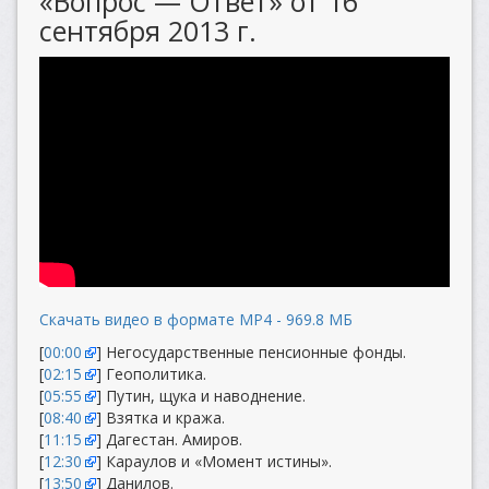
«Вопрос — Ответ» от 16
сентября 2013 г.
Скачать видео в формате MP4 - 969.8 МБ
[
00:00
] Негосударственные пенсионные фонды.
[
02:15
] Геополитика.
[
05:55
] Путин, щука и наводнение.
[
08:40
] Взятка и кража.
[
11:15
] Дагестан. Амиров.
[
12:30
] Караулов и «Момент истины».
[
13:50
] Данилов.