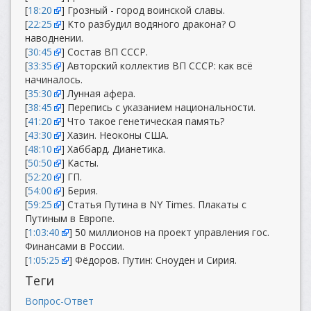
[
18:20
] Грозный - город воинской славы.
[
22:25
] Кто разбудил водяного дракона? О
наводнении.
[
30:45
] Состав ВП СССР.
[
33:35
] Авторский коллектив ВП СССР: как всё
начиналось.
[
35:30
] Лунная афера.
[
38:45
] Перепись с указанием национальности.
[
41:20
] Что такое генетическая память?
[
43:30
] Хазин. Неоконы США.
[
48:10
] Хаббард. Дианетика.
[
50:50
] Касты.
[
52:20
] ГП.
[
54:00
] Берия.
[
59:25
] Статья Путина в NY Times. Плакаты с
Путиным в Европе.
[
1:03:40
] 50 миллионов на проект управления гос.
Финансами в России.
[
1:05:25
] Фёдоров. Путин: Сноуден и Сирия.
Теги
Вопрос-Ответ