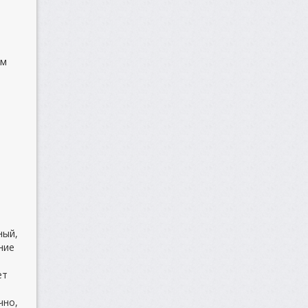
им
ный,
ние
ет
чно,