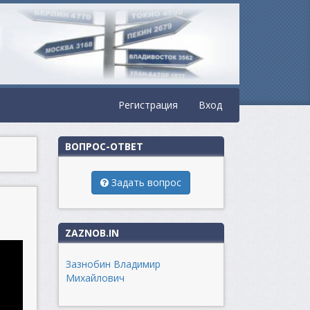
Регистрация
Вход
ВОПРОС-ОТВЕТ
Задать вопрос
ZAZNOB.IN
Зазнобин Владимир
Михайлович