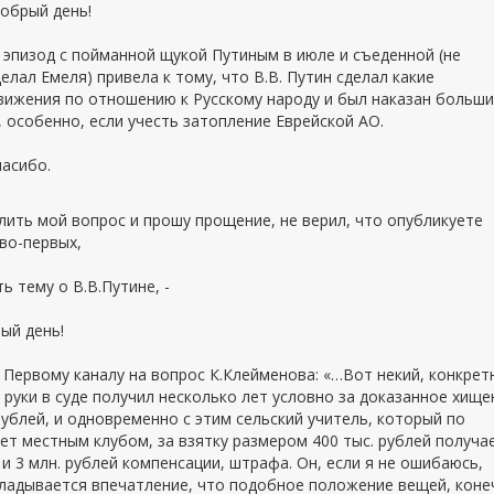
обрый день!
 эпизод с пойманной щукой Путиным в июле и съеденной (не
елал Емеля) привела к тому, что В.В. Путин сделал какие
вижения по отношению к Русскому народу и был наказан больш
, особенно, если учесть затопление Еврейской АО.
пасибо.
лить мой вопрос и прошу прощение, не верил, что опубликуете
 во-первых,
ь тему о В.В.Путине, -
ый день!
 Первому каналу на вопрос К.Клейменова: «…Вот некий, конкрет
 руки в суде получил несколько лет условно за доказанное хище
ублей, и одновременно с этим сельский учитель, который по
ет местным клубом, за взятку размером 400 тыс. рублей получа
и 3 млн. рублей компенсации, штрафа. Он, если я не ошибаюсь,
ладывается впечатление, что подобное положение вещей, коне