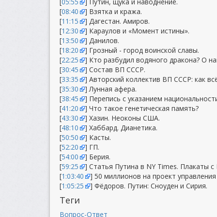
[
05:55
] Путин, щука и наводнение.
[
08:40
] Взятка и кража.
[
11:15
] Дагестан. Амиров.
[
12:30
] Караулов и «Момент истины».
[
13:50
] Данилов.
[
18:20
] Грозный - город воинской славы.
[
22:25
] Кто разбудил водяного дракона? О н
[
30:45
] Состав ВП СССР.
[
33:35
] Авторский коллектив ВП СССР: как вс
[
35:30
] Лунная афера.
[
38:45
] Перепись с указанием национальности
[
41:20
] Что такое генетическая память?
[
43:30
] Хазин. Неоконы США.
[
48:10
] Хаббард. Дианетика.
[
50:50
] Касты.
[
52:20
] ГП.
[
54:00
] Берия.
[
59:25
] Статья Путина в NY Times. Плакаты с
[
1:03:40
] 50 миллионов на проект управления 
[
1:05:25
] Фёдоров. Путин: Сноуден и Сирия.
Теги
Вопрос-Ответ