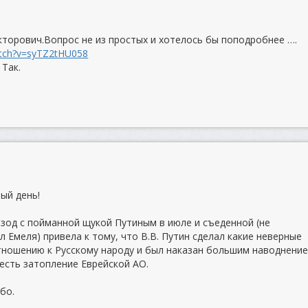
кторович.Вопрос не из простых и хотелось бы поподробнее ….
atch?v=syTZ2tHU058
 Так.
ый день!
изод с пойманной щукой Путиным в июле и съеденной (не
л Емеля) привела к тому, что В.В. Путин сделал какие неверные
тношению к Русскому народу и был наказан большим наводнение
честь затопление Еврейской АО.
бо.