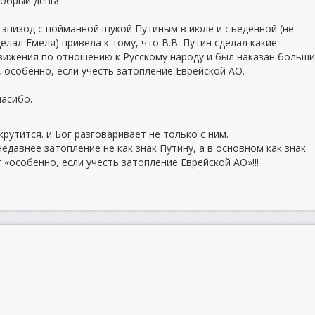
обрый день!
 эпизод с пойманной щукой Путиным в июле и съеденной (не
елал Емеля) привела к тому, что В.В. Путин сделал какие
вижения по отношению к Русскому народу и был наказан больш
, особенно, если учесть затопление Еврейской АО.
пасибо.
крутится. и Бог разговаривает не только с ним.
давнее затопление не как знак Путину, а в основном как знак
«особенно, если учесть затопление Еврейской АО»!!!