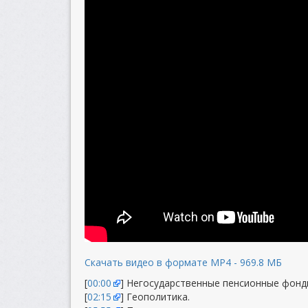
Скачать видео в формате MP4 - 969.8 МБ
[
00:00
] Негосударственные пенсионные фонд
[
02:15
] Геополитика.