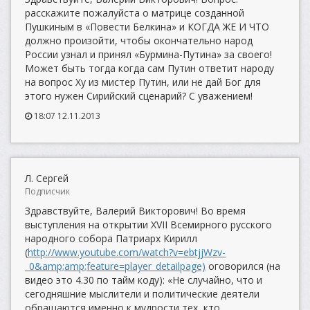
расскажите пожалуйста о матрице созданной
Пушкиным в «Повести Белкина» и КОГДА ЖЕ И ЧТО
должно произойти, чтобы окончательно народ
России узнал и принял «Бурмина-Путина» за своего!
Может быть тогда когда сам Путин ответит народу
на вопрос Ху из мистер Путин, или не дай Бог для
этого нужен Сирийский сценарий? С уважением!
18:07 12.11.2013
Л. Сергей
Подписчик
Здравствуйте, Валерий Викторович! Во время
выступления на открытии XVII Всемирного русского
народного собора Патриарх Кирилл
(
http://www.youtube.com/watch?v=ebtjjWzv-
_0&amp;amp;feature=player_detailpage)
оговорился (на
видео это 4.30 по тайм коду): «Не случайно, что и
сегодняшние мыслители и политические деятели
обращаются именно к мудрости тех, кто