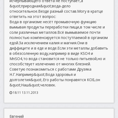
исчерпывающего ответа не поступает,а
&quot;природная&quot;вода-дело
относительное.Везде разный состав.Могу в кратце
ответить на этот вопрос:
Вода в организме несёт промывочную функцию
вымывая продукты переработки пищи,в том числе и
соли различных металлов.Всё вымываемое почти
полностью компенсируется постутпаемой в организм
едой.За исключением калия и магния.Они в
диффиците и в еде и воде.Если эти металлы добавить
в обезсоленную воду,например в виде KSO4 и
MnSO4,то вода становится не только питьевой,но и
способствует излечению от многих блезней.
Советую познакомиться с работами Друзяка
Н.Г.Например&quot;Вода здоровья и
долголетия&quot;.Его работы понравятся КОБ,он
&quot;Наш&quot;человек.
18:11 13.11.2013
Евгений