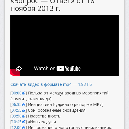
«Вопрос — Ответ» от 18
ноября 2013 г.
Скачать видео в формате mp4 — 1.83 ГБ
[
00:00
] Польза от международных мероприятий
(саммит, олимпиада).
[
06:35
] Инициатива Кудрина о реформе МВД.
[
07:55
] Сон, осознанные сновидения.
[
09:50
] Нравственность.
[
10:45
] «Новые» души.
[
12:00
] Информация о допотопных цивилизациях.