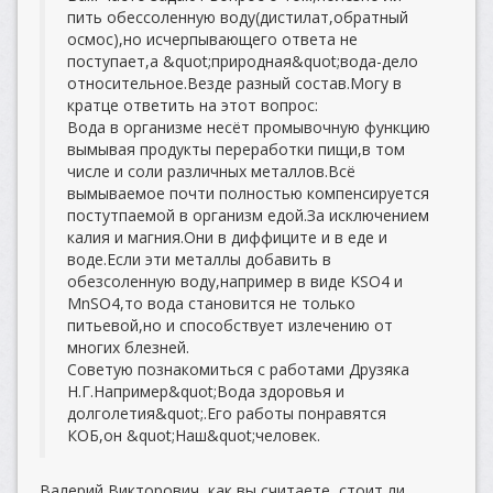
пить обессоленную воду(дистилат,обратный
осмос),но исчерпывающего ответа не
поступает,а &quot;природная&quot;вода-дело
относительное.Везде разный состав.Могу в
кратце ответить на этот вопрос:
Вода в организме несёт промывочную функцию
вымывая продукты переработки пищи,в том
числе и соли различных металлов.Всё
вымываемое почти полностью компенсируется
постутпаемой в организм едой.За исключением
калия и магния.Они в диффиците и в еде и
воде.Если эти металлы добавить в
обезсоленную воду,например в виде KSO4 и
MnSO4,то вода становится не только
питьевой,но и способствует излечению от
многих блезней.
Советую познакомиться с работами Друзяка
Н.Г.Например&quot;Вода здоровья и
долголетия&quot;.Его работы понравятся
КОБ,он &quot;Наш&quot;человек.
Валерий Викторович, как вы считаете, стоит ли