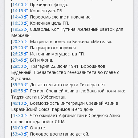
[
14:00
] Президент фонда.
[
14:15
] Концептуал-ТВ.
[
14:40
] Переосмысление и покаяние.
[
16:30
] Конечная цель ГП.
[
19:25
] Символы. Кот Путина. Железный цветок для
Меркель.
[
20:35
] Матрица в повести Белкина «Метель».
[
25:20
] Патриарх оговорился.
[
26:25
] Источник могущества ГП.
[
27:45
] ВП и Фонд.
[
28:50
] Трагедия 22 июня 1941. Ворошилов,
Будённый. Предательство генералитета во главе с
Жуковым.
[
39:55
] Доказательств смерти Гитлера нет.
[
40:55
] Регион Средней Азии в глобальной политике.
Таджикистан. Узбекистан.
[
46:10
] Возможность интеграции Средней Азии в
Евразийский Союз. Каримов и его дочь.
[
47:30
] Что ожидает Афганистан и Среднюю Азию
после вывода войск США.
[
50:00
] О мате.
[
53:40
] Половое воспитание детей.