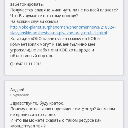
забетонировать.
Получается славяне жили чуть ли не по всей планете?
Что Вы думаете по этому поводу?
На всякий случай ссылка.
http://oko-planet.su/phenomen/phenomennews/218524-
slavyanskie-bozhestva-na-plyazhe-brayton-bich.html
Кстати,на «ОКО планеты» за ссылку на КОБ в
комментариях могут и забанить(лично мне
угрожали),не любят они КОБ,хоть вроде и
объективный портал.
16:47 11.11.2013
Андрей
Подписчик
Здравствуйте, буду краток.
Почему вас называют президентом фонда? Хотя вам
не нравится это слово.
И что вы можете сказать о таком ресурсе как
«концептуал тв» ?