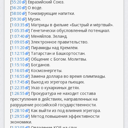
[
55:20
] Евразийский Союз.
[
56:20
] О воде.
[
58:00
] Тонизирующие напитки.
[
59:30
] Мусин.
[
1:03:35
] Матрицы в фильме «Быстрый и мёртвый».
[
1:05:35
] Генетически обусловленный потенциал.
[
1:07:40
] Меняйлов. Зеланд.
[
1:09:05
] Электронное правительство.
[
1:11:20
] Пирамиды над Кремлём.
[
1:12:15
] Татарстан и Башкортостан.
[
1:13:55
] Общение с Богом. Молитвы.
[
1:15:10
] Богданов.
[
1:16:05
] Космоэнергеты.
[
1:16:55
] Замена доллара во время олимпиады.
[
1:17:45
] Выход из эгрегора пьющих.
[
1:22:35
] Указ о кухаркиных детях.
[
1:26:55
] Прокуратура не находит состава
преступления в действиях, направленных на
разрушение российской государственности.
[
1:28:10
] Как выйти из под влияния эгрегора.
[
1:29:55
] Метод повышения эффективности
экономики.
[
1:32:05
] Овладение КОБ на слух.