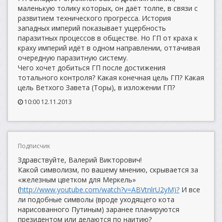
маленькую толику которых, он даёт толпе, в связи с
развитием технического прогресса. История
западных империй показывает ущербность
паразитных процессов в обществе. Но ГП от краха к
краху империй идёт в одном направлении, оттачивая
очередную паразитную систему.
Чего хочет добиться ГП после достижения
тотального контроля? Какая конечная цель ГП? Какая
цель Ветхого Завета (Торы), в изложении ГП?
10:00 12.11.2013
Подписчик
Здравствуйте, Валерий Викторович!
Какой символизм, по вашему мнению, скрывается за
«железным цветком для Меркель»
(
http://www.youtube.com/watch?v=ABVtnlrU2yM)?
И все
ли подобные символы (вроде уходящего кота
нарисованного Путиным) заранее планируются
президентом или делаются по наитию?