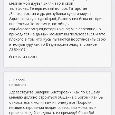
многие мои друзья сняли это в свои
телефоны...Теперь новый вопрос:Татарстан
,Башкортостан и др. республики культивируют
&quot;свои культуры&quot;.Разве у них была история
вне России.По-моему у нас общая
судьба(слово&quot;история&quot; мне противно,но
приходится на данный момент им пользоваться.И что
плохого в том,что Русы пытаются восстановить свою
этнокультуру как то Ведизм,символику,а главное
АЗБУКУ ?
12:36 14.11.2013
Л. Сергей
Подписчик
Здравствуйте Валерий Викторович! Как по Вашему
мнению должно строиться общение с Богом? Как Вы
относитесь к молитвам и почему все Пророки,
несшие откровения людям совершали молитвы и
просили людей следовать их примеру? Спасибо!