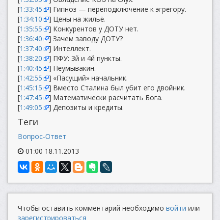
[
1:33:45
] Гипноз — переподключение к эгрегору.
[
1:34:10
] Цены на жильё.
[
1:35:55
] Конкурентов у ДОТУ нет.
[
1:36:40
] Зачем заводу ДОТУ?
[
1:37:40
] Интеллект.
[
1:38:20
] ПФУ: 3й и 4й пункты.
[
1:40:45
] Неумывакин.
[
1:42:55
] «Пасущий» начальник.
[
1:45:15
] Вместо Сталина был убит его двойник.
[
1:47:45
] Математически расчитать Бога.
[
1:49:05
] Депозиты и кредиты.
Теги
Вопрос-Ответ
01:00 18.11.2013
Чтобы оставить комментарий необходимо
войти
или
зарегистрироваться