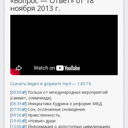
«Вопрос — Ответ» от 18
ноября 2013 г.
Скачать видео в формате mp4 — 1.83 ГБ
[
00:00
] Польза от международных мероприятий
(саммит, олимпиада).
[
06:35
] Инициатива Кудрина о реформе МВД.
[
07:55
] Сон, осознанные сновидения.
[
09:50
] Нравственность.
[
10:45
] «Новые» души.
[
12:00
] Информация о допотопных цивилизациях.