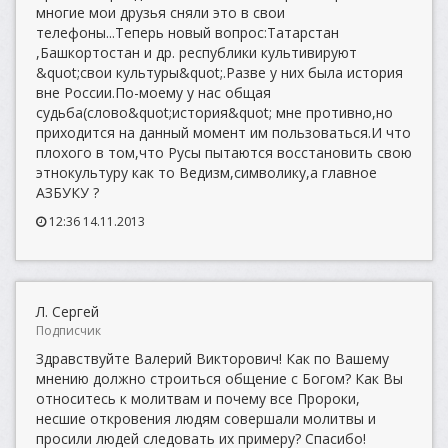
многие мои друзья сняли это в свои
телефоны...Теперь новый вопрос:Татарстан
,Башкортостан и др. республики культивируют
&quot;свои культуры&quot;.Разве у них была история
вне России.По-моему у нас общая
судьба(слово&quot;история&quot; мне противно,но
приходится на данный момент им пользоваться.И что
плохого в том,что Русы пытаются восстановить свою
этнокультуру как то Ведизм,символику,а главное
АЗБУКУ ?
12:36 14.11.2013
Л. Сергей
Подписчик
Здравствуйте Валерий Викторович! Как по Вашему
мнению должно строиться общение с Богом? Как Вы
относитесь к молитвам и почему все Пророки,
несшие откровения людям совершали молитвы и
просили людей следовать их примеру? Спасибо!