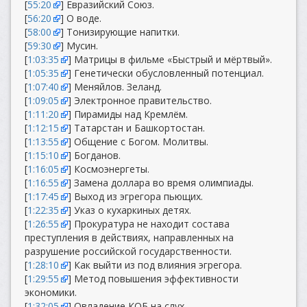
[
55:20
] Евразийский Союз.
[
56:20
] О воде.
[
58:00
] Тонизирующие напитки.
[
59:30
] Мусин.
[
1:03:35
] Матрицы в фильме «Быстрый и мёртвый».
[
1:05:35
] Генетически обусловленный потенциал.
[
1:07:40
] Меняйлов. Зеланд.
[
1:09:05
] Электронное правительство.
[
1:11:20
] Пирамиды над Кремлём.
[
1:12:15
] Татарстан и Башкортостан.
[
1:13:55
] Общение с Богом. Молитвы.
[
1:15:10
] Богданов.
[
1:16:05
] Космоэнергеты.
[
1:16:55
] Замена доллара во время олимпиады.
[
1:17:45
] Выход из эгрегора пьющих.
[
1:22:35
] Указ о кухаркиных детях.
[
1:26:55
] Прокуратура не находит состава
преступления в действиях, направленных на
разрушение российской государственности.
[
1:28:10
] Как выйти из под влияния эгрегора.
[
1:29:55
] Метод повышения эффективности
экономики.
[
1:32:05
] Овладение КОБ на слух.