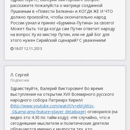
расскажите пожалуйста о матрице созданной
Пушкиным в «Повести Белкина» и КОГДА ЖЕ И ЧТО
должно произойти, чтобы окончательно народ
России узнал и принял «Бурмина-Путина» за своего!
Может быть тогда когда сам Путин ответит народу
на вопрос Ху из мистер Путин, или не дай Бог для
этого нужен Сирийский сценарий? С уважением!
18:07 12.11.2013
Л. Сергей
Подписчик
Здравствуйте, Валерий Викторович! Во время
выступления на открытии XVII Всемирного русского
народного собора Патриарх Кирилл
(
http://www.youtube.com/watch?v=ebtjjWzv-
_0&amp;amp;feature=player_detailpage)
оговорился (на
видео это 4.30 по тайм коду): «Не случайно, что и
сегодняшние мыслители и политические деятели
обращаются именно к мудрости тех, кто