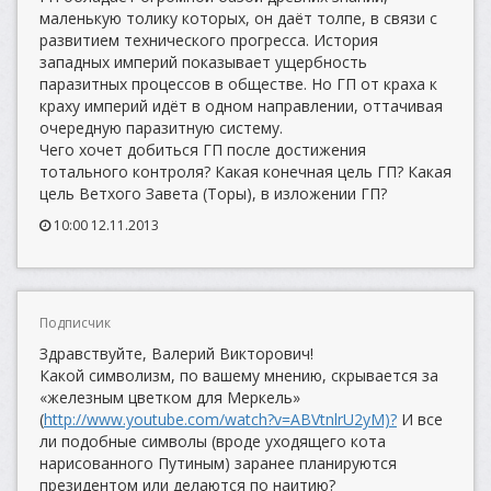
маленькую толику которых, он даёт толпе, в связи с
развитием технического прогресса. История
западных империй показывает ущербность
паразитных процессов в обществе. Но ГП от краха к
краху империй идёт в одном направлении, оттачивая
очередную паразитную систему.
Чего хочет добиться ГП после достижения
тотального контроля? Какая конечная цель ГП? Какая
цель Ветхого Завета (Торы), в изложении ГП?
10:00 12.11.2013
Подписчик
Здравствуйте, Валерий Викторович!
Какой символизм, по вашему мнению, скрывается за
«железным цветком для Меркель»
(
http://www.youtube.com/watch?v=ABVtnlrU2yM)?
И все
ли подобные символы (вроде уходящего кота
нарисованного Путиным) заранее планируются
президентом или делаются по наитию?