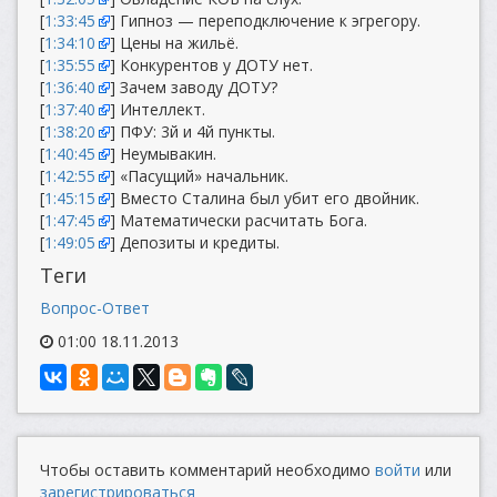
[
1:33:45
] Гипноз — переподключение к эгрегору.
[
1:34:10
] Цены на жильё.
[
1:35:55
] Конкурентов у ДОТУ нет.
[
1:36:40
] Зачем заводу ДОТУ?
[
1:37:40
] Интеллект.
[
1:38:20
] ПФУ: 3й и 4й пункты.
[
1:40:45
] Неумывакин.
[
1:42:55
] «Пасущий» начальник.
[
1:45:15
] Вместо Сталина был убит его двойник.
[
1:47:45
] Математически расчитать Бога.
[
1:49:05
] Депозиты и кредиты.
Теги
Вопрос-Ответ
01:00 18.11.2013
Чтобы оставить комментарий необходимо
войти
или
зарегистрироваться