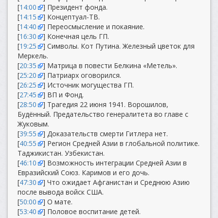
[
14:00
] Президент фонда.
[
14:15
] Концептуал-ТВ.
[
14:40
] Переосмысление и покаяние.
[
16:30
] Конечная цель ГП.
[
19:25
] Символы. Кот Путина. Железный цветок для
Меркель.
[
20:35
] Матрица в повести Белкина «Метель».
[
25:20
] Патриарх оговорился.
[
26:25
] Источник могущества ГП.
[
27:45
] ВП и Фонд.
[
28:50
] Трагедия 22 июня 1941. Ворошилов,
Будённый. Предательство генералитета во главе с
Жуковым.
[
39:55
] Доказательств смерти Гитлера нет.
[
40:55
] Регион Средней Азии в глобальной политике.
Таджикистан. Узбекистан.
[
46:10
] Возможность интеграции Средней Азии в
Евразийский Союз. Каримов и его дочь.
[
47:30
] Что ожидает Афганистан и Среднюю Азию
после вывода войск США.
[
50:00
] О мате.
[
53:40
] Половое воспитание детей.