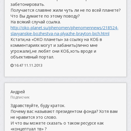
забетонировать.
Получается славяне жили чуть ли не по всей планете?
Что Вы думаете по этому поводу?
На всякий случай ссылка.
http://oko-planet.su/phenomen/phenomennews/218524-
slavyanskie-bozhestva-na-plyazhe-brayton-bich.html
Кстати,на «ОКО планеты» за ссылку на КОБ в
комментариях могут и забанить(лично мне
угрожали),не любят они КОБ,хоть вроде и
объективный портал.
16:47 11.11.2013
Андрей
Подписчик
Здравствуйте, буду краток.
Почему вас называют президентом фонда? Хотя вам
не нравится это слово.
И что вы можете сказать о таком ресурсе как
«концептуал тв» ?