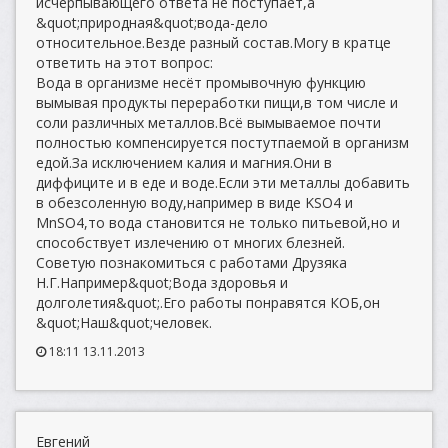
исчерпывающего ответа не поступает,а
&quot;природная&quot;вода-дело
относительное.Везде разный состав.Могу в кратце
ответить на этот вопрос:
Вода в организме несёт промывочную функцию
вымывая продукты переработки пищи,в том числе и
соли различных металлов.Всё вымываемое почти
полностью компенсируется постутпаемой в организм
едой.За исключением калия и магния.Они в
диффиците и в еде и воде.Если эти металлы добавить
в обезсоленную воду,например в виде KSO4 и
MnSO4,то вода становится не только питьевой,но и
способствует излечению от многих блезней.
Советую познакомиться с работами Друзяка
Н.Г.Например&quot;Вода здоровья и
долголетия&quot;.Его работы понравятся КОБ,он
&quot;Наш&quot;человек.
18:11 13.11.2013
Евгений