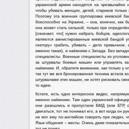
украинской армии находятся на чрезвычайно н
чтобы убивать женщин, детей, стариков только 
Поэтому эта военная группировка киевской бан
боеспособно на Украине, – она, конечно, как 
она может стать сильной, только при определён
[означает, что] нужно набрать бойцов, идеол
являются амнистированные киевской бандой у
сектору» грабить, убивать – дело привычное,
именно такая), и наёмники с Запада. Без запад
специалисты. Военные специалисты из уголовник
за штурвалы боевых машин или управлять ка
наёмники. И, обратите внимание, как только у 
так тут же вся бронированная техника встала к
штурвалами этих машин, не хотят рисковать свое
то идею.
Кстати, есть одно интересное видео, напрям
именно наёмники. Там один украинский офицер, 
они разошлись и пропустили БМД (или БТР, с
двигаться, тот не понимал его, а вот когда он ру
не мог ему по-английски говорить при людях, ч
Язык общения – жесты. Очень даже показательно.
тот не понял.