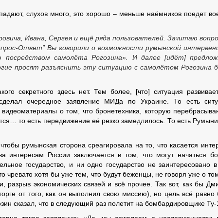
опадают, слухов много, это хорошо – меньше наёмников поедет во
овича, Ивана, Сергея и ещё ряда пользователей. Зачитаю вопр
Вопрос-Ответ” Вы говорили о возможности румынской интервен
 посредством самолёта Рогозина». И далее [идёт] предлож
огие просят разъяснить эту ситуацию с самолётом Рогозина 
ого секретного здесь нет. Тем более, [что] ситуация развивае
 сделал очередное заявление МИДа по Украине. То есть сит
ь видеоматериалы о том, что бронетехника, которую перебрасыва
тся… то есть передвижение её резко замедлилось. То есть Румыни
чтобы румынская сторона среагировала на то, что касается инте
за интересам России заключается в том, что могут начаться б
ельное государство, и ни одно государство не заинтересовано в
о чревато хотя бы уже тем, что будут беженцы, не говоря уже о том
, разрыв экономических связей и всё прочее. Так вот, как бы Дм
сторге от того, как он выполнил свою миссию), но цель всё равно
озин сказал, что в следующий раз полетит на бомбардировщике Ту-