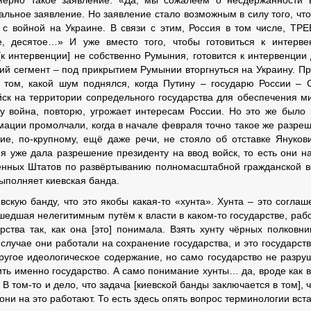
ерно такое заявление: «Да, мы сожалеем о несдержанности 
льное заявление. Но заявление стало возможным в силу того, что
с войной на Украине. В связи с этим, Россия в том числе, ТР
е, десятое…» И уже вместо того, чтобы готовиться к интерве
[к интервенции] не собственно Румыния, готовится к интервенции
ий сегмент – под прикрытием Румынии вторгнуться на Украину. П
 том, какой шум поднялся, когда Путину – государю России – 
ск на территории сопредельного государства для обеспечения м
ку война, повторю, угрожает интересам России. Но это же было 
мации промолчали, когда в начале февраля точно такое же разре
е, по-крупному, ещё даже речи, не стояло об отставке Януков
я уже дала разрешение президенту на ввод войск, то есть они н
нённых Штатов по развёртыванию полномасштабной гражданской 
выполняет киевская банда.
евскую банду, что это якобы какая-то «хунта». Хунта – это соглаш
шедшая нелегитимным путём к власти в каком-то государстве, раб
рства так, как она [это] понимала. Взять хунту чёрных полковни
 случае они работали на сохранение государства, и это государств
другое идеологическое содержание, но само государство не разру
ить именно государство. А само понимание хунты… да, вроде как в
 В том-то и дело, что задача [киевской банды заключается в том], 
они на это работают. То есть здесь опять вопрос терминологии вста