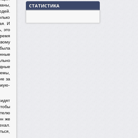
ваны,
СТАТИСТИКА
юдей.
олько
ая. И
, это
время
авому
 была
енные
ально
адные
темы,
ие за
акую-
сидят
чтобы
ителю
он же
ехал.
ться,