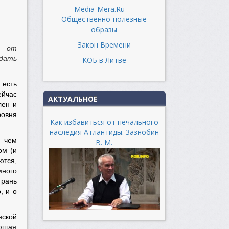
Media-Mera.Ru —
Общественно-полезные
образы
Закон Времени
а от
адать
КОБ в Литве
есть
ейчас
АКТУАЛЬНОЕ
лен и
ровня
Как избавиться от печального
наследия Атлантиды. Зазнобин
, чем
В. М.
ом (и
ются,
много
грань
, и о
нской
яющая