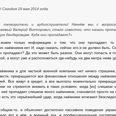
 Сегодня 19 мая 2014 года.
и телезрители и аудиослушатели! Начнём мы с вопрос
аемый Валерий Викторович, стало известно, что начали проп
щие бендеровцам. Куда они пропадают?»
знаем только информацию о том, что они пропадают, то 
х наёмников нет. И, надо сказать, сейчас его и не должно быть. С
ни пропадают? Да это может быть разное. Они могут попасть в п
ой, а могут уже и расположиться где-нибудь на два метра ниже у
аёмника и для частной военной компании нет ничего страшнее
з вести, прекращаются все финансовые отношения между наёмник
ией. Все живут в кредит, а все выплаты моментально прекраща
ики не стремятся воевать в таких условиях, когда [их] слишком 
 у неё пропадает слишком много наёмников, становится просто на 
о есть это серьёзнейший удар, когда наёмники исчезают безследно
в общем-то, и объясняет достаточно пассивное поведение украи
ело вот в чём: и военный дух, и профессиональная составл