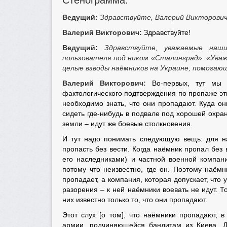
Стенограмма:
Ведущий:
Здравствуйте, Валерий Викторович!
Валерий Викторович:
Здравствуйте!
Ведущий:
Здравствуйте, уважаемые наш
пользователя под ником «Сталинград»:
«Уваж
целые взводы наёмников на Украине, помогаю
Валерий Викторович:
Во-первых, тут мы 
фактологического подтверждения по пропаже эти
необходимо знать, что они пропадают. Куда о
сидеть где-нибудь в подвале под хорошей охран
земли – идут же боевые столкновения.
И тут надо понимать следующую вещь: для н
пропасть без вести. Когда наёмник пропал бе
его наследниками) и частной военной компан
потому что неизвестно, где он. Поэтому наёмн
пропадает, а компания, которая допускает, что
разорения – к ней наёмники воевать не идут. Т
них известно только то, что они пропадают.
Этот слух [о том], что наёмники пропадают, 
армии, подчиняющейся бандитам из Киева. Д