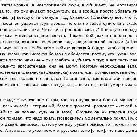
изком уровне. А идеологически люди, в общем-то, не мотивиро
за то, что они думают по-другому, да и вообще просто убивать л
ды, [в] которую та стянула под Слáвянск (Славя́нск) всё, что т
бы мощная ударная группировка, но она по своей сути очень слаб
ной реорганизации. Что значит реорганизовать? В первую очередь
огически мотивированных воевать. Такими бойцами в настоящее 
головники, которые пополнили ряды национальной гвардии («Пр
 а именно это необходимо сейчас киевской банде, чтобы армия
ных наёмников киевская банда не обойдётся, потому что нужны во
ов просто никакие – они грабить и убивать могут, а вот сесть ре
кими-то артсистемами они не могут. Поэтому необходимы зап
ополченцев Слáвянска (Славя́нска) появились противотанковые сис
олом, она больше не нападает. То есть западные наёмники, сидящ
й жизнью – они же воюют за деньги, а не за то, чтобы умереть за к
ую свидетельствующее о том, что за штурвалами боевых машин 
весь из себя истеричный, бегая с гранатой, разгоняет жителей, 
ейчас не помню, суть не в этом). Сколько он ни говорил вод
кой показал, что надо ехать, [то] водитель моментально понял. Ну, 
то давай, двигайся, поэтому он ему рукой показал, тот понял и по
 А приказа на украинском и русском языке [о том], что надо двига