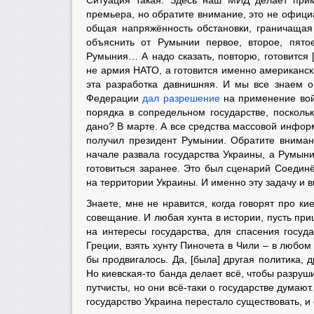
Ситуация такая. Здесь наш МИД делает прим
премьера, но обратите внимание, это не официа
общая напряжённость обстановки, граничащая 
объяснить от Румынии первое, второе, пято
Румыния… А надо сказать, повторю, готовится 
не армия НАТО, а готовится именно американск
эта разработка давнишняя. И мы все знаем о
Федерации
дал разрешение
на применение вой
порядка в сопредельном государстве, посколь
дано? В марте. А все средства массовой инфор
получил президент Румынии. Обратите внимани
начале развала государства Украины, а Румыни
готовиться заранее. Это был сценарий Соеди
на территории Украины. И именно эту задачу и 
Знаете, мне не нравится, когда говорят про ки
совещание. И любая хунта в истории, пусть при
на интересы государства, для спасения госуда
Греции, взять хунту Пиночета в Чили – в любом
бы продвигалось. Да, [была] другая политика, 
Но киевская-то банда делает всё, чтобы разруш
путчисты, но они всё-таки о государстве думают.
государство Украина перестало существовать, и 