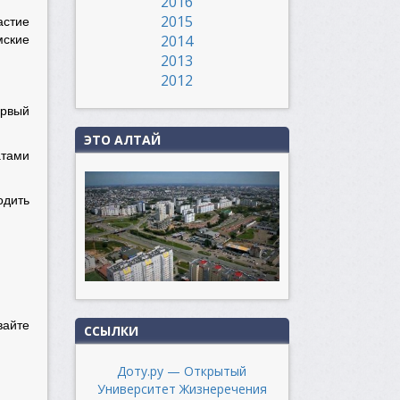
2016
2015
астие
2014
мские
2013
2012
ервый
ЭТО АЛТАЙ
атами
одить
вайте
ССЫЛКИ
Доту.ру — Открытый
Университет Жизнеречения