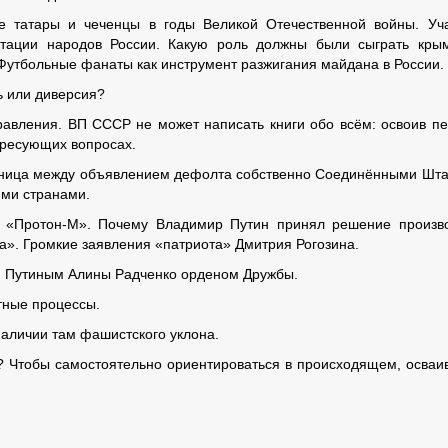
 татары и чеченцы в годы Великой Отечественной войны. Уч
ортации народов России. Какую роль должны были сыграть кры
Футбольные фанаты как инструмент разжигания майдана в России.
ь или диверсия?
авления. ВП СССР не может написать книги обо всём: освоив п
ересующих вопросах.
зница между объявлением дефолта собственно Соединёнными Шт
ими странами.
 «Протон-М». Почему Владимир Путин принял решение произв
а». Громкие заявления «патриота» Дмитрия Рогозина.
 Путиным Алины Радченко орденом Дружбы.
тные процессы.
наличии там фашистского уклона.
? Чтобы самостоятельно ориентироваться в происходящем, осваи