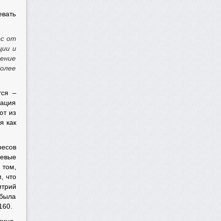
евать
ос от
ции и
ение
более
тся –
уация
ют из
я как
ресов
оевые
 том,
, что
итрий
 была
160.