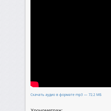
Скачать аудио в формате mp3 — 72.2 МБ
Хронометраж: