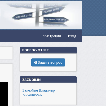
Регистрация
Вход
ВОПРОС-ОТВЕТ
Задать вопрос
ZAZNOB.IN
Зазнобин Владимир
Михайлович