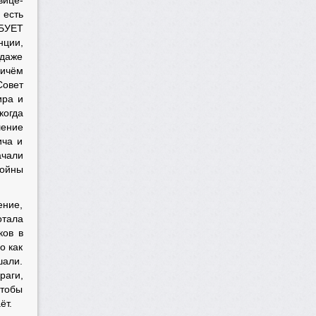
вице-
 есть
ЕБУЕТ
нции,
 даже
ричём
Совет
ира и
когда
шение
ича и
ачали
войны
ение,
отала
ков в
о как
шали.
раги,
чтобы
ёт.