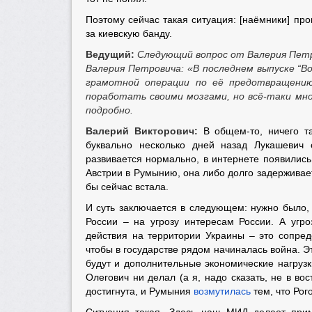
Поэтому сейчас такая ситуация: [наёмники] пр
за киевскую банду.
Ведущий:
Следующий вопрос от Валерия Петр
Валерия Петровича: «В последнем выпуске “
грамотной операции по её предотвращению
поработать своими мозгами, но всё-таки мн
подробно.
Валерий Викторович:
В общем-то, ничего так
буквально несколько дней назад Лукашевич
развивается нормально, в интернете появилис
Австрии в Румынию, она либо долго задерживае
бы сейчас встала.
И суть заключается в следующем: нужно было, 
России – на угрозу интересам России. А угро
действия на территории Украины – это сопред
чтобы в государстве рядом начиналась война. Эт
будут и дополнительные экономические нагрузки
Олегович ни делал (а я, надо сказать, не в во
достигнута, и Румыния
возмутилась
тем, что Рог