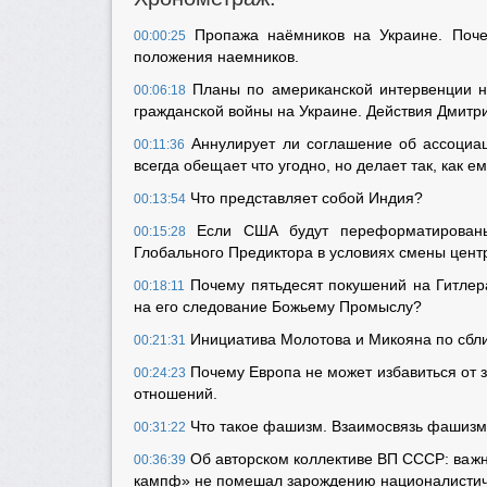
Пропажа наёмников на Украине. Поче
00:00:25
положения наемников.
Планы по американской интервенции н
00:06:18
гражданской войны на Украине. Действия Дмитр
Аннулирует ли соглашение об ассоциа
00:11:36
всегда обещает что угодно, но делает так, как ем
Что представляет собой Индия?
00:13:54
Если США будут переформатированы,
00:15:28
Глобального Предиктора в условиях смены цент
Почему пятьдесят покушений на Гитлера
00:18:11
на его следование Божьему Промыслу?
Инициатива Молотова и Микояна по сбл
00:21:31
Почему Европа не может избавиться от 
00:24:23
отношений.
Что такое фашизм. Взаимосвязь фашизм
00:31:22
Об авторском коллективе ВП СССР: важна
00:36:39
кампф» не помешал зарождению националистиче