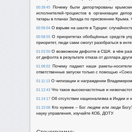
Почему были депортированы крымские
00:39:45
исполнителей-троцкистов в организации деп
татары в планах Запада по присвоению Крыма. 
О взрыве на шахте в Турции: случайност
00:56:04
О приоритетах обобщённых средств упр
00:58:55
приоритет, люди сами смогут разобраться в инт
О возможном дефолте в США: в чём ра
01:03:50
от дефолта в результате отказа от доллара друг
Почему падают наши ракеты-носители
01:06:02
ответственные запуски только с помощью «Союз
О чипизации и награждении Владимиром
01:11:13
Что такое высокочастотные и низкочасто
01:12:43
Об отсутствии национализма в Индии и 
01:14:17
Кто нужнее – Бог людям или люди Богу
01:15:08
науку управления, изучайте КОБ, ДОТУ.