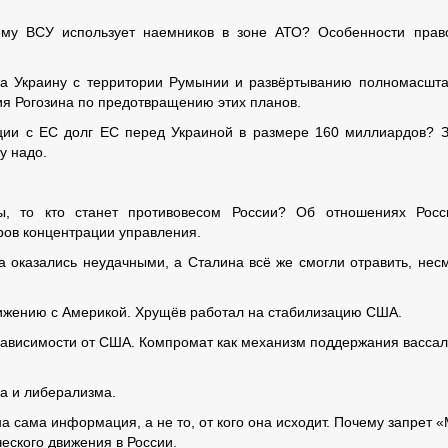
му ВСУ использует наемников в зоне АТО? Особенности прав
а Украину с территории Румынии и развёртыванию полномасшт
ия Рогозина по предотвращению этих планов.
ции с ЕС долг ЕС перед Украиной в размере 160 миллиардов? 
у надо.
 то кто станет противовесом России? Об отношениях Росс
ров концентрации управления.
 оказались неудачными, а Сталина всё же смогли отравить, нес
ижению с Америкой. Хрущёв работал на стабилизацию США.
зависимости от США. Компромат как механизм поддержания васса
а и либерализма.
 сама информация, а не то, от кого она исходит. Почему запрет 
ского движения в России.