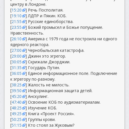
центру в Лондоне.
[
15:20
] Речь Посполитая.
[
19:10
] ЛДПР и Пякин. КОБ.
[
21:55
] Русские единоборства.
[
23:55
] Божий промысел и Божье попущение.
Нравственность.
[
26:10
] Америка с 1979 года не построила ни одного
ядерного реактора.
[
27:00
] Чернобыльская катастрофа.
[
29:00
] Джинн это эгрегор.
[
30:05
] Скрижали Джорджии.
[
31:35
] Государь Путин.
[
36:05
] Единое информационное поле. Подключение
к эгрегору по-разному.
[
38:25
] Жалость не милость.
[
39:50
] Информационная защита детей.
[
45:20
] Анскулинг.
[
47:40
] Освоение КОБ по аудиоматериалам.
[
48:25
] Изучение КОБ.
[
49:25
] Книга «Проект Россия».
[
50:25
] Группы крови.
[
51:15
] Кто стоял за Жуковым?