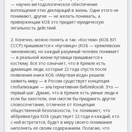
— научно-методологическое обеспечение
воплощения этих деклараций в жизнь. Одни этого не
понимают, другие — не желать понимать, а
приверженцам КОБ это придаёт юридическую
легальность действий.
2. Конечно, можно понять и так: «Костюм» (КОБ ВП
СССР) пришивается к «пуговице» (КОБ — кремлёвских
чиновников), но каждый разумный человек понимает
— в реальной жизни пуговица пришивается к
костюму. Всё это означает, что в Кремле есть
думающие люди, которые 22 года спустя после
появления книги КОБ «Мёртвая вода» решили
заявить миру — в России существует концепция
глобализации — альтернативная библейской. Это —
первый шаг. Думаю, что в Кремле есть умные люди и
если бы захотели, они смогли бы придумать другое
словосочетание, отличное от Концепции
общественной безопасности, т.к. понимают, что
аббревиатура КОБ существует 22 года и каждый, кто
с ней встретится, будет в меру своего понимания
наполнять её своим содержанием. Полагаю, что