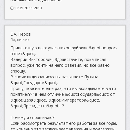
12:35 20.11.2013
Е.А. Перов
Подписчик
Приветствую всех участников рубрики &quot;вопрос-
ответ&quot;.
Валерий Викторович, Здравствуйте, пока писал
вопрос, уже почти на него ответил, но всё-равно
спрошу.
В своих видеозаписях вы называете Путина
&quot;Государем&quot;.
Прошу, поясните ещё раз, что вы вкладываете в это
понятие???? в чём отличие &quot;Государя&quot; от
&quot;Царя&quot;, &quot;Императора&quot;,
&quot;Президента&quot;...?
Почему я спрашиваю?
Если рассмотреть результат его работы за все годы,
то конечно это заслуживает уважения и поддержки.