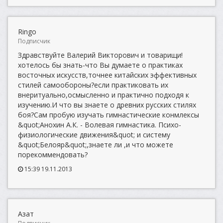
Ringo
Подписчик
Здравствуйте Валерий Викторович и товарищи!
хотелось бы знать-что Вы думаете о практиках
восточных искусств,точнее китайских эффективных
стилей самообороны?если практиковать их
внеритуально,осмысленно и практично подходя к
изучению.И что вы знаете о древних русских стилях
боя?Сам пробую изучать гимнастические конмлексы
&quot;Анохин А.К. - Волевая гимнастика. Психо-
физиологические движения&quot; и систему
&quot;Белояр&quot;,знаете ли ,и что можете
порекоммендовать?
15:39 19.11.2013
Азат