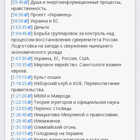
[
55:40
] Душа и энергоинформационные процессы,
нравственность.
[
56:56
] Проект «Украинец».
[
58:50
] Украина и ЕС.
[
1:03:35
] Деньги.
[
1:04:45
] Борьба группировок за контроль над
процессом восстановления суверенитета России.
Подготовка на западе к свержению нынешнего
экономического уклада.
[
1:07:30
] Украина, ЕС, Россия, США.
[
1:10:35
] Мировое еврейство. Саентологи взамен
евреев.
[
1:15:10
] Культ кошки.
[
1:18:25
] Изборский клуб и КОБ. Перевоспитание
правительства.
[
1:21:20
] МММ и Мавроди.
[
1:22:10
] Теория эгрегоров и официальная наука.
[
1:23:05
] Перенос столицы.
[
1:26:40
] Инициатива Мизулиной о православии.
[
1:29:40
] Илюмжинов.
[
1:31:10
] Олимпийский огонь.
[
1:33:15
] Голодомор на Украине.
[
1:35:30
] Время жизни эгрегоров и куда они