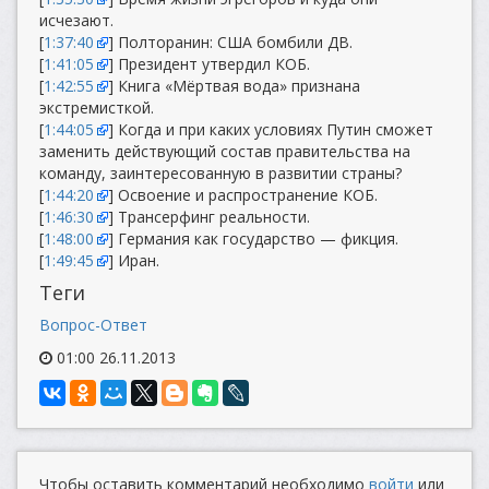
исчезают.
[
1:37:40
] Полторанин: США бомбили ДВ.
[
1:41:05
] Президент утвердил КОБ.
[
1:42:55
] Книга «Мёртвая вода» признана
экстремисткой.
[
1:44:05
] Когда и при каких условиях Путин сможет
заменить действующий состав правительства на
команду, заинтересованную в развитии страны?
[
1:44:20
] Освоение и распространение КОБ.
[
1:46:30
] Трансерфинг реальности.
[
1:48:00
] Германия как государство — фикция.
[
1:49:45
] Иран.
Теги
Вопрос-Ответ
01:00 26.11.2013
Чтобы оставить комментарий необходимо
войти
или