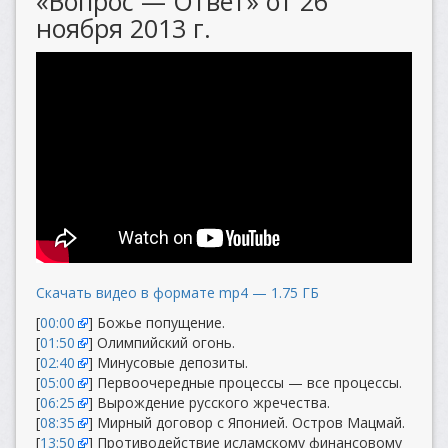
«Вопрос — Ответ» от 26
ноября 2013 г.
Скачать видео в формате mp4 — 1.75 ГБ
[
00:00
] Божье попущение.
[
01:50
] Олимпийский огонь.
[
02:40
] Минусовые депозиты.
[
05:00
] Первоочередные процессы — все процессы.
[
06:25
] Вырождение русского жречества.
[
08:35
] Мирный договор с Японией. Остров Мацмай.
[
13:50
] Противодействие исламскому финансовому