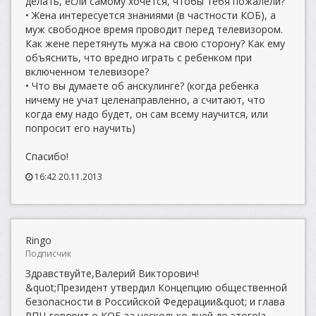
делать, если самому хочется, чтобы тебя пожалели?
• Жена интересуется знаниями (в частности КОБ), а
муж свободное время проводит перед телевизором.
Как жене перетянуть мужа на свою сторону? Как ему
объяснить, что вредно играть с ребенком при
включенном телевизоре?
• Что вы думаете об анскулинге? (когда ребенка
ничему не учат целенаправленно, а считают, что
когда ему надо будет, он сам всему научится, или
попросит его научить)
Спасибо!
16:42 20.11.2013
Ringo
Подписчик
Здравствуйте,Валерий Викторович!
&quot;Президент утвердил Концепцию общественной
безопасности в Российской Федерации&quot; и глава
РПЦ говорит о КОБ за несколько дней до этого!а