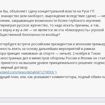
м и Вы, объясняет сдачу концептуальной власти на Руси ГП
знахарство (или наоборот, вырождение вследствие сдачи) — н
снение, закрывающее возможности более глубокого изучения
переиграл русское жречество, то надо искать причины, а так,
 к верху и ву-а-ля! — не является ли эта «близорукость» угрозой
общественной безопасности вообще?
Петербурге встрече российским президентом и японским премье
нность взять за основу дальнейших мероприятий в рамках
ра принцип «хикиваки» (в спорте — ничья!). 2 ноября в Токио
иностранных дел и министров обороны России и Японии он ста
 принятого на высшем уровне принципиального решения: подпи
т мирный договор.
ewsland.com/news/detail/id/1274593/
)
дущий план, или, как указывают комментаторы, подлый обмен 