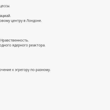
цессы.
ацмай.
овому центру в Лондоне.
 Нравственность.
 одного ядерного реактора.
чение к эгрегору по-разному.