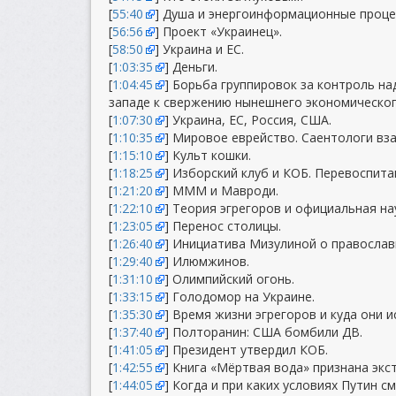
[
55:40
] Душа и энергоинформационные проце
[
56:56
] Проект «Украинец».
[
58:50
] Украина и ЕС.
[
1:03:35
] Деньги.
[
1:04:45
] Борьба группировок за контроль н
западе к свержению нынешнего экономическог
[
1:07:30
] Украина, ЕС, Россия, США.
[
1:10:35
] Мировое еврейство. Саентологи вза
[
1:15:10
] Культ кошки.
[
1:18:25
] Изборский клуб и КОБ. Перевоспита
[
1:21:20
] МММ и Мавроди.
[
1:22:10
] Теория эгрегоров и официальная на
[
1:23:05
] Перенос столицы.
[
1:26:40
] Инициатива Мизулиной о православ
[
1:29:40
] Илюмжинов.
[
1:31:10
] Олимпийский огонь.
[
1:33:15
] Голодомор на Украине.
[
1:35:30
] Время жизни эгрегоров и куда они и
[
1:37:40
] Полторанин: США бомбили ДВ.
[
1:41:05
] Президент утвердил КОБ.
[
1:42:55
] Книга «Мёртвая вода» признана экс
[
1:44:05
] Когда и при каких условиях Путин 