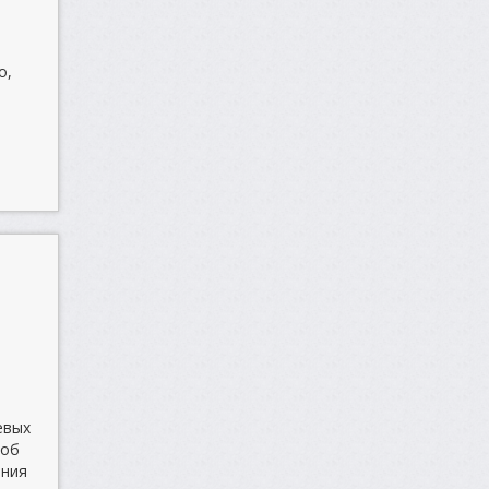
о,
е
евых
 об
ения