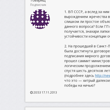
Товарищ
Подписчик
1. ВП СССР, а вслед за ни
вырождением жречества в 
слишком ли простое объя
данного вопроса? Если ГП 
получается, знахари лапки
устойчивости концепции 
2. На прошедшей в Санкт-
была достигнута договоре
подписания мирного догово
прошел саммит министров 
логическим продолжением
спустя шесть десятков ле
(подробнее здесь
http://n
что это — хитрый далекои
победы на ничью?
20:53 17.11.2013