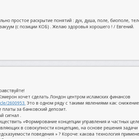
льно простое раскрытие понятий : дух, душа, поле, биополе, тел
вакуум (с позиции КОБ) . Желаю здоровья хорошего ! / Евгений.
равствуйте!
.Кэмерон хочет сделать Лондон центром исламских финансов
icle/2600953.
Это в одном ряду с такими явлениями как: снижени
е платы за банковский депозит.
й сигнал .
уществить «Формирование концепции управления и частных цел
авляющих в совокупности концепцию, на основе решения задачи
едсказуемости поведения » ? Короче: какова технология примен