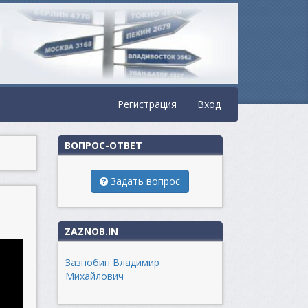
Регистрация
Вход
ВОПРОС-ОТВЕТ
Задать вопрос
ZAZNOB.IN
Зазнобин Владимир
Михайлович