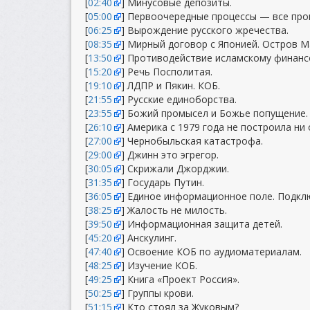
[
02:40
] Минусовые депозиты.
[
05:00
] Первоочередные процессы — все про
[
06:25
] Вырождение русского жречества.
[
08:35
] Мирный договор с Японией. Остров М
[
13:50
] Противодействие исламскому финанс
[
15:20
] Речь Посполитая.
[
19:10
] ЛДПР и Пякин. КОБ.
[
21:55
] Русские единоборства.
[
23:55
] Божий промысел и Божье попущение.
[
26:10
] Америка с 1979 года не построила ни
[
27:00
] Чернобыльская катастрофа.
[
29:00
] Джинн это эгрегор.
[
30:05
] Скрижали Джорджии.
[
31:35
] Государь Путин.
[
36:05
] Единое информационное поле. Подклю
[
38:25
] Жалость не милость.
[
39:50
] Информационная защита детей.
[
45:20
] Анскулинг.
[
47:40
] Освоение КОБ по аудиоматериалам.
[
48:25
] Изучение КОБ.
[
49:25
] Книга «Проект Россия».
[
50:25
] Группы крови.
[
51:15
] Кто стоял за Жуковым?