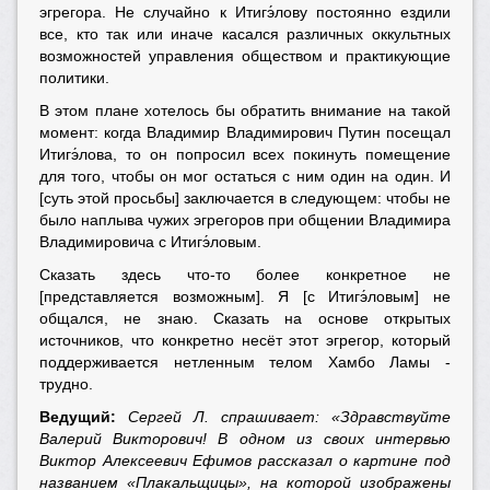
эгрегора. Не случайно к Итигэ́лову постоянно ездили
все, кто так или иначе касался различных оккультных
возможностей управления обществом и практикующие
политики.
В этом плане хотелось бы обратить внимание на такой
момент: когда Владимир Владимирович Путин посещал
Итигэ́лова, то он попросил всех покинуть помещение
для того, чтобы он мог остаться с ним один на один. И
[суть этой просьбы] заключается в следующем: чтобы не
было наплыва чужих эгрегоров при общении Владимира
Владимировича с Итигэ́ловым.
Сказать здесь что-то более конкретное не
[представляется возможным]. Я [с Итигэ́ловым] не
общался, не знаю. Сказать на основе открытых
источников, что конкретно несёт этот эгрегор, который
поддерживается нетленным телом Хамбо Ламы -
трудно.
Ведущий:
Сергей Л. спрашивает: «Здравствуйте
Валерий Викторович! В одном из своих интервью
Виктор Алексеевич Ефимов рассказал о картине под
названием «Плакальщицы», на которой изображены