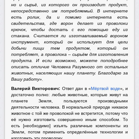
но и сырьё, из которого он производит продукт,
непосредственно им потребляемый. В интернете
есть ролик, да и помимо интернета есть
свидетельства, где ворон делает из проволоки
крючок, чтобы достать с его помощью еду из
стакана. Считается ли изготавливаемый вороном
инструмент, который он использует для цели
добычи пищи тем продуктом, который он
потребляет, а проволока – сырьём для изготовления
продукта. И если возможно, можете поподробнее
описать отличие Человека Разумного от остальных
животных, населяющих нашу планету. Благодарю за
Вашу работу».
,
Валерий Викторович:
Ответ дан в
«
Мёртвой воде
»
и
достаточно полно: любые животные, которые живут на
планете Земля, пользуются производными
деятельности человека. В нормальной природе никакое
животное с той же проволокой не встретится, потому что
её нужно изготовить совершенно иным способом. То
есть [необходимо] изъять различные компоненты из
Земли, потом применить определённые технологии и
изготовить эту проволоку.