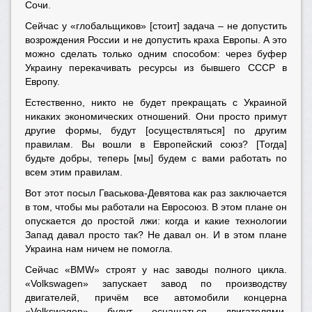
Сочи.
Сейчас у «глобальщиков» [стоит] задача – не допустить
возрождения России и не допустить краха Европы. А это
можно сделать только одним способом: через буфер
Украину перекачивать ресурсы из бывшего СССР в
Европу.
Естественно, никто не будет прекращать с Украиной
никаких экономических отношений. Они просто примут
другие формы, будут [осуществляться] по другим
правилам. Вы вошли в Европейский союз? [Тогда]
будьте добры, теперь [мы] будем с вами работать по
всем этим правилам.
Вот этот посыл Гваськова-Девятова как раз заключается
в том, чтобы мы работали на Евросоюз. В этом плане он
опускается до простой лжи: когда и какие технологии
Запад давал просто так? Не давал он. И в этом плане
Украина нам ничем не помогла.
Сейчас «BMW» строят у нас заводы полного цикла.
«Volkswagen» запускает завод по производству
двигателей, причём все автомобили концерна
«Volkswagen» будут оснащаться двигателями,