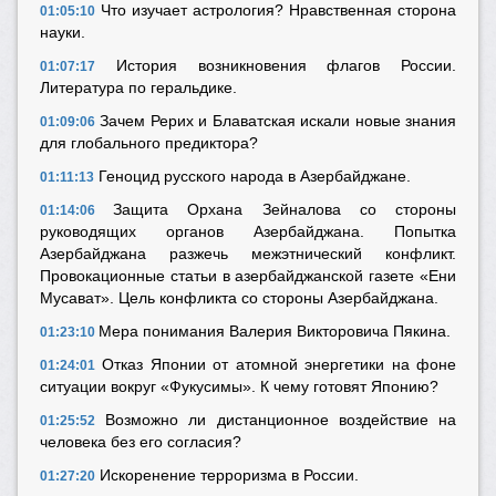
Что изучает астрология?
Нравственная сторона
01:05:10
науки.
История возникновения флагов России.
01:07:17
Литература по геральдике.
Зачем Рерих и Блаватская искали новые знания
01:09:06
для глобального предиктора?
Геноцид русского народа в Азербайджане.
01:11:13
Защита Орхана Зейналова со стороны
01:14:06
руководящих органов Азербайджана. Попытка
Азербайджана разжечь межэтнический конфликт.
Провокационные статьи в азербайджанской газете
«Ени
Мусават».
Цель конфликта со стороны Азербайджана.
Мера понимания Валерия Викторовича Пякина.
01:23:10
Отказ Японии от атомной энергетики на фоне
01:24:01
ситуации вокруг «Фукусимы». К чему готовят Японию?
Возможно ли дистанционное воздействие на
01:25:52
человека без его согласия?
Искоренение терроризма в России.
01:27:20