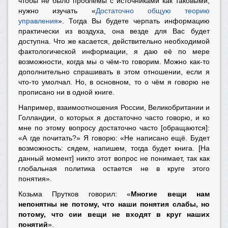
чтобы не было проблемы с источниками как таковыми,
нужно изучать «
Достаточно общую теорию
управления
». Тогда Вы будете черпать информацию
практически из воздуха, она везде для Вас будет
доступна. Что же касается, действительно необходимой
фактологической информации, я даю её по мере
возможности, когда мы о чём-то говорим. Можно как-то
дополнительно спрашивать в этом отношении, если я
что-то умолчал. Но, в основном, то о чём я говорю не
прописано ни в одной книге.
Например, взаимоотношения России, Великобритании и
Голландии, о которых я достаточно часто говорю, и ко
мне по этому вопросу достаточно часто [обращаются]:
«А где почитать?» Я говорю: «Не написано ещё. Будет
возможность: сядем, напишем, тогда будет книга. [На
данный момент] никто этот вопрос не понимает, так как
глобальная политика остается не в круге этого
понятия».
Козьма Прутков говорил: «
Многие вещи нам
непонятны не потому, что наши понятия слабы, но
потому, что сии вещи не входят в круг наших
понятий
».