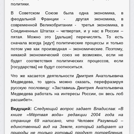
политики.
В Советском Союзе была одна экономика, в
феодальной Франции - другая экономика, в
современной Великобритании - третья экономика, в
Соединенных Штатах – четвертая, и у нас в России –
пятая. Можно это [дальше] перечислять. То есть
сначала всегда [идут] политические процессы и только
потом уже как производная – экономические. Поэтому,
никакой экономический союз не возможен, если не
будет соответствия политических процессов, если
[государства] не будут соотноситься.
Что же касается деятельности Дмитрия Анатольевича
Медведева, то здесь можно сказать, перефразируя
русскую пословицу: «Заставишь Дмитрия Анатольевича
Медведева работать на интересы России, он весь лоб
расшибет».
Ведущий:
Следующий вопрос задает Владислав: «В
книге «Мёртвая вода» редакции 2004 года на
странице 69 написано, что Человек Разумный –
единственный вид на Земле, который забирает из
природы не только готовый продукт потребления,