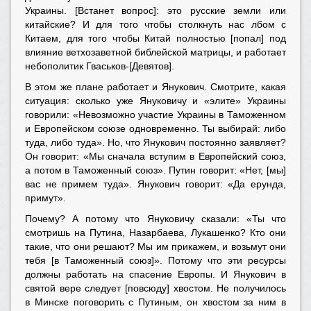
Украины. [Встанет вопрос]: это русские земли или
китайские? И для того чтобы столкнуть нас лбом с
Китаем, для того чтобы Китай полностью [попал] под
влияние ветхозаветной библейской матрицы, и работает
небополитик Гваськов-[Девятов].
В этом же плане работает и Янукович. Смотрите, какая
ситуация: сколько уже Януковичу и «элите» Украины
говорили: «Невозможно участие Украины в Таможенном
и Европейском союзе одновременно. Ты выбирай: либо
туда, либо туда». Но, что Янукович постоянно заявляет?
Он говорит: «Мы сначала вступим в Европейский союз,
а потом в Таможенный союз». Путин говорит: «Нет, [мы]
вас не примем туда». Янукович говорит: «Да ерунда,
примут».
Почему? А потому что Януковичу сказали: «Ты что
смотришь на Путина, Назарбаева, Лукашенко? Кто они
такие, что они решают? Мы им прикажем, и возьмут они
тебя [в Таможенный союз]». Потому что эти ресурсы
должны работать на спасение Европы. И Янукович в
святой вере следует [повсюду] хвостом. Не получилось
в Минске поговорить с Путиным, он хвостом за ним в