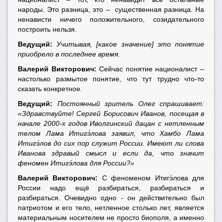
народы. Это разница, это – существенная разница. На
ненависти ничего положительного, созидательного
построить нельзя.
Ведущий:
Учитывая, [какое значение] это понятие
приобрело в последнее время.
Валерий Викторович:
Сейчас понятие националист –
настолько размытое понятие, что тут трудно что-то
сказать конкретное.
Ведущий:
Постоянный зритель Олег спрашивает:
«Здравствуйте! Сергей Борисович Иванов, посещая в
начале 2000-х годов Иволгинский
дацан с нетленным
телом Лама Итигэ́лова заявил, что Хамбо Лама
Итигэ́лов до сих пор служит России. Имеют ли слова
Иванова здравый смысл и если да, что значит
феномен Итигэ́лова для России?»
Валерий Викторович:
С феноменом Итигэ́лова для
России надо ещё разбираться, разбираться и
разбираться. Очевидно одно - он действительно был
патриотом и его тело, нетленное столько лет, является
материальным носителем не просто биополя, а именно