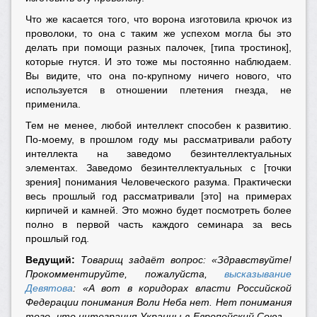
Что же касается того, что ворона изготовила крючок из
проволоки, то она с таким же успехом могла бы это
делать при помощи разных палочек, [типа тростинок],
которые гнутся. И это тоже мы постоянно наблюдаем.
Вы видите, что она по-крупному ничего нового, что
используется в отношении плетения гнезда, не
применила.
Тем не менее, любой интеллект способен к развитию.
По-моему, в прошлом году мы рассматривали работу
интеллекта на заведомо безинтеллектуальных
элементах. Заведомо безинтеллектуальных с [точки
зрения] понимания Человеческого разума. Практически
весь прошлый год рассматривали [это] на примерах
кирпичей и камней. Это можно будет посмотреть более
полно в первой часть каждого семинара за весь
прошлый год.
Ведущий:
Товарищ задаёт вопрос: «Здравствуйте!
Прокомментируйте, пожалуйста,
высказывание
Девятова
: «А вот в коридорах власти Российской
Федерации понимания Воли Неба нет. Нет понимания
того, что интеграция Украины в Европейский Союз –