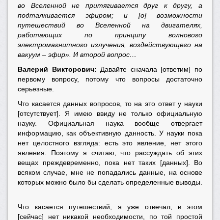
во Вселенной не притягивается друг к другу, а
подталкивается эфиром; и [о] возможности
путешествий во Вселенной на двигателях,
работающих по принципу волнового
электромагнитного излучения, воздействующего на
вакуум – эфир». И второй вопрос…
Валерий Викторович:
Давайте сначала [ответим] по
первому вопросу, потому что вопросы достаточно
серьезные.
Что касается данных вопросов, то на это ответ у науки
[отсутствует]. Я имею ввиду не только официальную
науку. Официальная наука вообще отвергает
информацию, как объективную данность. У науки пока
нет целостного взгляда: есть это явление, нет этого
явления. Поэтому я считаю, что рассуждать об этих
вещах преждевременно, пока нет таких [данных]. Во
всяком случае, мне не попадались данные, на основе
которых можно было бы сделать определенные выводы.
Что касается путешествий, я уже отвечал, в этом
[сейчас] нет никакой необходимости, по той простой