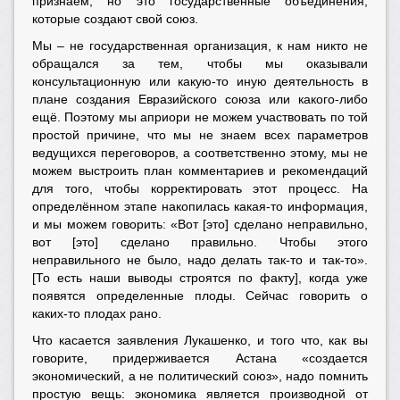
признаем, но это государственные объединения,
которые создают свой союз.
Мы – не государственная организация, к нам никто не
обращался за тем, чтобы мы оказывали
консультационную или какую-то иную деятельность в
плане создания Евразийского союза или какого-либо
ещё. Поэтому мы априори не можем участвовать по той
простой причине, что мы не знаем всех параметров
ведущихся переговоров, а соответственно этому, мы не
можем выстроить план комментариев и рекомендаций
для того, чтобы корректировать этот процесс. На
определённом этапе накопилась какая-то информация,
и мы можем говорить: «Вот [это] сделано неправильно,
вот [это] сделано правильно. Чтобы этого
неправильного не было, надо делать так-то и так-то».
[То есть наши выводы строятся по факту], когда уже
появятся определенные плоды. Сейчас говорить о
каких-то плодах рано.
Что касается заявления Лукашенко, и того что, как вы
говорите, придерживается Астана «создается
экономический, а не политический союз», надо помнить
простую вещь: экономика является производной от