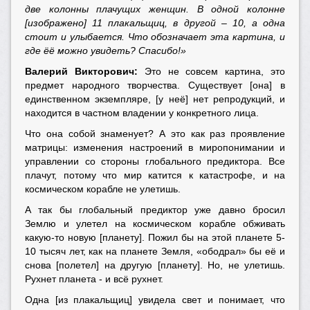
две колонны плачущих женщин. В одной колонне
[изображено] 11 плакальщиц, в другой – 10, а одна
стоит и улыбается. Что обозначает эта картина, и
где ёё можно увидеть? Спасибо!»
Валерий Викторович:
Это не совсем картина, это
предмет народного творчества. Существует [она] в
единственном экземпляре, [у неё] нет репродукций, и
находится в частном владении у конкретного лица.
Что она собой знаменует? А это как раз проявление
матрицы: изменения настроений в миропонимании и
управлении со стороны глобального предиктора. Все
плачут, потому что мир катится к катастрофе, и на
космическом корабле не улетишь.
А так бы глобальный предиктор уже давно бросил
Землю и улетел на космическом корабле обживать
какую-то новую [планету]. Пожил бы на этой планете 5-
10 тысяч лет, как на планете Земля, «ободрал» бы её и
снова [полетел] на другую [планету]. Но, не улетишь.
Рухнет планета - и всё рухнет.
Одна [из плакальщиц] увидела свет и понимает, что