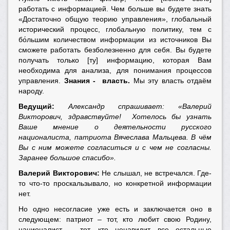
работать с информацией. Чем больше вы будете знать
«Достаточно общую теорию управления», глобальный
исторический процесс, глобальную политику, тем с
бо́льшим количеством информации из источников Вы
сможете работать безболезненно для себя. Вы будете
получать только [ту] информацию, которая Вам
необходима для анализа, для понимания процессов
управления.
Знания - власть.
Мы эту власть отдаём
народу.
Ведущий:
Александр спрашивает: «Валерий
Викторович, здравствуйте! Хотелось бы узнать
Ваше мнение о деятельности русского
националиста, патриота Вячеслава Мальцева. В чём
Вы с ним можете согласиться и с чем не согласны.
Заранее большое спасибо».
Валерий Викторович:
Не слышал, не встречался. Где-
то что-то проскальзывало, но конкретной информации
нет.
Но одно несогласие уже есть и заключается оно в
следующем: патриот – тот, кто любит свою Родину,
националист – тот, кто ненавидит все остальные