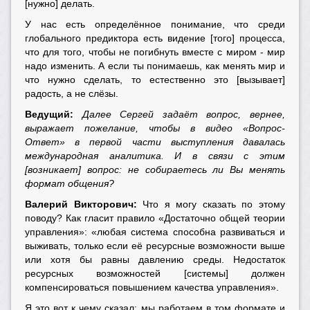
[нужно] делать.
У нас есть определённое понимание, что среди
глобального предиктора есть видение [того] процесса,
что для того, чтобы не погибнуть вместе с миром - мир
надо изменить. А если ты понимаешь, как менять мир и
что нужно сделать, то естественно это [вызывает]
радость, а не слёзы.
Ведущий:
Далее Сергей задаёт вопрос, вернее,
выражает пожелание, чтобы в видео «Вопрос-
Ответ» в первой части выступления давалась
международная аналитика. И в связи с этим
[возникает] вопрос: не собираетесь ли Вы менять
формат общения?
Валерий Викторович:
Что я могу сказать по этому
поводу? Как гласит правило «Достаточно общей теории
управления»: «любая система способна развиваться и
выживать, только если её ресурсные возможности выше
или хотя бы равны давлению среды. Недостаток
ресурсных возможностей [системы] должен
компенсироваться повышением качества управления».
Я это вот к чему сказал: мы работаем в том формате и