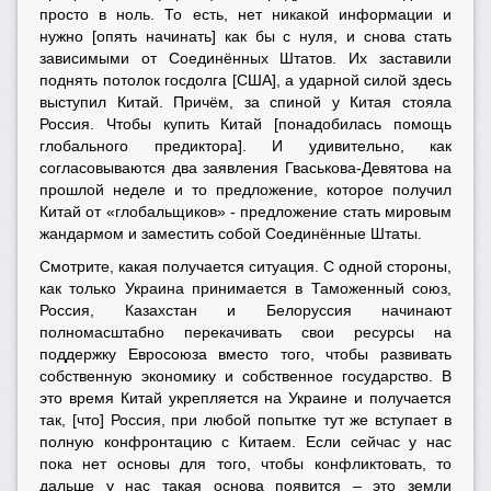
просто в ноль. То есть, нет никакой информации и
нужно [опять начинать] как бы с нуля, и снова стать
зависимыми от Соединённых Штатов. Их заставили
поднять потолок госдолга [США], а ударной силой здесь
выступил Китай. Причём, за спиной у Китая стояла
Россия. Чтобы купить Китай [понадобилась помощь
глобального предиктора]. И удивительно, как
согласовываются два заявления Гваськова-Девятова на
прошлой неделе и то предложение, которое получил
Китай от «глобальщиков» - предложение стать мировым
жандармом и заместить собой Соединённые Штаты.
Смотрите, какая получается ситуация. С одной стороны,
как только Украина принимается в Таможенный союз,
Россия, Казахстан и Белоруссия начинают
полномасштабно перекачивать свои ресурсы на
поддержку Евросоюза вместо того, чтобы развивать
собственную экономику и собственное государство. В
это время Китай укрепляется на Украине и получается
так, [что] Россия, при любой попытке тут же вступает в
полную конфронтацию с Китаем. Если сейчас у нас
пока нет основы для того, чтобы конфликтовать, то
дальше у нас такая основа появится – это земли