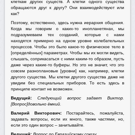
клеткам других существ. А клетки одного существа
обращаются друг к другу? Они взаимодействуют или
как?
Поэтому, естественно, здесь нужна иерархия общения.
Когда мы говорим о каких-то инопланетянах, мы
подразумеваем тех созданий, которые с нами
находятся примерно на одном уровне колебательных
процессов. Чтобы это было какое-то физическое тело в
[определённых] параметрах. Чтобы мы их могли видеть,
слышать, соприкасаться с ними каким-то образом, пусть
даже через какие-то буферы. Но это не значит, что это
совсем разноплановые [уровни] как, например, клетки
другого существа. Мы клетки другого существа даже не
увидим без специальных приборов. То есть здесь в
принципе контакт не возможен.
Ведущий:
Следующий вопрос задает Виктор.
[Вопрос]довольно ёмкий.
Валерий Викторович:
Постарайтесь, пожалуйста,
задавать вопросы, если их много, также частями, но,
если это один вопрос – зачитывайте.
Ведущий:
Вопрос по Евразийскому союзу.