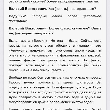
издания подскажите? Более авторитетные, что ли.
Валерий Викторович:
Как [понять] – авторитетные?
Ведущий:
Которые дают более целостное
понимание.
Валерий Викторович:
Более фактологические? Опять
же, [что порекомендовать]?
Была газета «Версия». Но она – была. Сейчас есть
газета, на которую стоит обратить внимание – это
«Аргументы недели». Там тоже очень много «воды» и
очень много непонимания, а фактологии как таковой,
именно фактов, там достаточно много. Но факты,
повторю, есть везде: и в «Коммерсанте» [их] очень
много, и в «Независимой [газете]».
Вообще не надо бояться читать какую-то чужую прессу.
Просто нужно понимать, с каким фильтром Вы
подходите к этой прессе. Есть фильтры для воды. Вода
есть разная. Так вот, одни фильтры могут даже воду из
лужи превратить в чистую питьевую воду, а другие не
могут справиться даже с более-менее чистой водой.
Нужно иметь такой фильтр, чтобы [можно было]