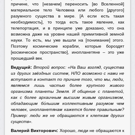
причине, что [незачем] переносить [во Вселенной]
материальное тело Человека или любого [другого]
разумного существа в мире. [А если есть такая
необходимость], то тогда есть такое явление, как
телепортация, и в принципе уже доказано, что она
возможна даже на уровне нашей примитивной земной
науки. То есть, мы уже вышли на [понимание] этого.
Поэтому космические корабли, которые бороздят
[космическое пространство], инопланетяне – это уже
прошедший век.
Ведущий:
Второй вопрос: «На Ваш взгляд, существа
из других звёздных систем, НЛО возможно с нами не
вступают в контакт по причине того, что мы, люди,
являемся лишь частью более крупного живого
организма планеты Земля. И общение с планетой,
как с более архаичным высшим живым организмом,
обладающим бо́льшим коллективным разумом чем
человек, инопланетянам кажется более правильным?
Пример: люди же не обращаются к клеткам других
существ».
Валерий Викторович:
Хорошо, люди не обращаются к