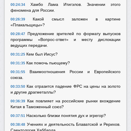
Хамбо Лама Итигэлов. Значении этого
00:24:34
феномена для России.
Какой смысл заложен в картине
00:26:39
«Плакальщицы»?
Предложение зрителей по формату выпусков
00:28:47
программы «Вопрос-ответ» и месту дислокации
ведущих передачи.
Кем был Иисус?
00:31:25
Как помочь пьющему?
00:31:35
Взаимоотношения России и Европейского
00:31:55
союза.
Как отразится падение ФРС на цены на золото
00:33:50
и другие драгметаллы?
Как повлияет на российские рынки вхождение
00:36:39
Китая в Таможенный союз?
Насколько близки понятия дух и эгрегор?
00:37:51
Учениях и деятельность Блаватской и Рерихов.
00:38:48
Саентология Хаббарда.