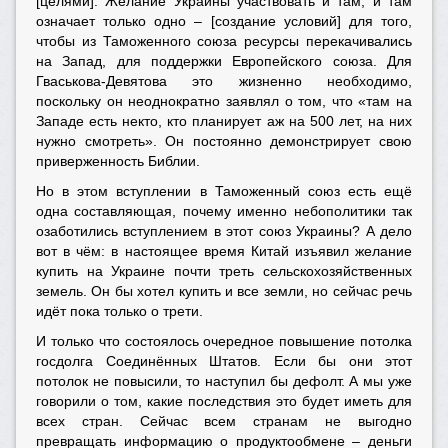
[целями]. Желание Украины участвовать и там, и там
означает только одно – [создание условий] для того,
чтобы из Таможенного союза ресурсы перекачивались
на Запад, для поддержки Европейского союза. Для
Гваськова-Девятова это жизненно необходимо,
поскольку он неоднократно заявлял о том, что «там на
Западе есть некто, кто планирует аж на 500 лет, на них
нужно смотреть». Он постоянно демонстрирует свою
приверженность Библии.
Но в этом вступлении в Таможенный союз есть ещё
одна составляющая, почему именно небополитики так
озаботились вступлением в этот союз Украины? А дело
вот в чём: в настоящее время Китай изъявил желание
купить на Украине почти треть сельскохозяйственных
земель. Он бы хотел купить и все земли, но сейчас речь
идёт пока только о трети.
И только что состоялось очередное повышение потолка
госдолга Соединённых Штатов. Если бы они этот
потолок не повысили, то наступил бы дефолт. А мы уже
говорили о том, какие последствия это будет иметь для
всех стран. Сейчас всем странам не выгодно
превращать информацию о продуктообмене – деньги