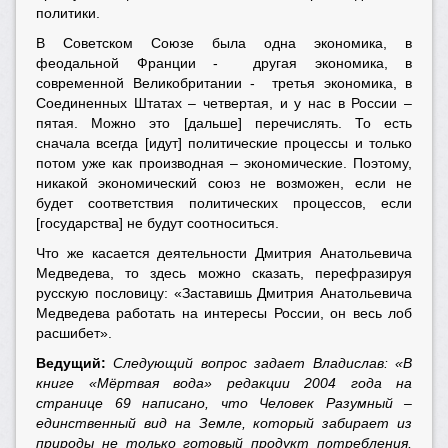
политики.
В Советском Союзе была одна экономика, в
феодальной Франции - другая экономика, в
современной Великобритании - третья экономика, в
Соединенных Штатах – четвертая, и у нас в России –
пятая. Можно это [дальше] перечислять. То есть
сначала всегда [идут] политические процессы и только
потом уже как производная – экономические. Поэтому,
никакой экономический союз не возможен, если не
будет соответствия политических процессов, если
[государства] не будут соотноситься.
Что же касается деятельности Дмитрия Анатольевича
Медведева, то здесь можно сказать, перефразируя
русскую пословицу: «Заставишь Дмитрия Анатольевича
Медведева работать на интересы России, он весь лоб
расшибет».
Ведущий:
Следующий вопрос задает Владислав: «В
книге «Мёртвая вода» редакции 2004 года на
странице 69 написано, что Человек Разумный –
единственный вид на Земле, который забирает из
природы не только готовый продукт потребления,