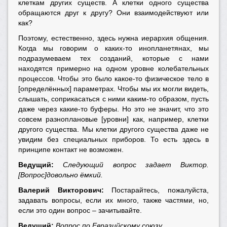
клеткам других существ. А клетки одного существа
обращаются друг к другу? Они взаимодействуют или
как?
Поэтому, естественно, здесь нужна иерархия общения.
Когда мы говорим о каких-то инопланетянах, мы
подразумеваем тех созданий, которые с нами
находятся примерно на одном уровне колебательных
процессов. Чтобы это было какое-то физическое тело в
[определённых] параметрах. Чтобы мы их могли видеть,
слышать, соприкасаться с ними каким-то образом, пусть
даже через какие-то буферы. Но это не значит, что это
совсем разноплановые [уровни] как, например, клетки
другого существа. Мы клетки другого существа даже не
увидим без специальных приборов. То есть здесь в
принципе контакт не возможен.
Ведущий:
Следующий вопрос задает Виктор.
[Вопрос]довольно ёмкий.
Валерий Викторович:
Постарайтесь, пожалуйста,
задавать вопросы, если их много, также частями, но,
если это один вопрос – зачитывайте.
Ведущий:
Вопрос по Евразийскому союзу.