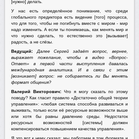
[нужно] делать.
У нас есть определённое понимание, что среди
глобального предиктора есть видение [того] процесса,
что для того, чтобы не погибнуть вместе с миром - мир
надо изменить. А если ты понимаешь, как менять мир и
что нужно сделать, то естественно это [вызывает]
радость, а не слёзы.
Ведущий:
Далее Сергей задаёт вопрос, вернее,
выражает пожелание, чтобы в видео «Вопрос-
Ответ» в первой части выступления давалась
международная аналитика. И в связи с этим
[возникает] вопрос: не собираетесь ли Вы менять
формат общения?
Валерий Викторович:
Что я могу сказать по этому
поводу? Как гласит правило «Достаточно общей теории
управления»: «любая система способна развиваться и
выживать, только если её ресурсные возможности выше
или хотя бы равны давлению среды. Недостаток
ресурсных возможностей [системы] должен
компенсироваться повышением качества управления».
Я это вот к чему сказал: мы работаем в том формате и