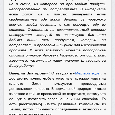
но и сырьё, из которого он производит продукт,
непосредственно им потребляемый. В интернете
есть ролик, да и помимо интернета есть
свидетельства, где ворон делает из проволоки
крючок, чтобы достать с его помощью еду из
стакана. Считается ли изготавливаемый вороном
инструмент, который он использует для цели
добычи пищи тем продуктом, который он
потребляет, а проволока – сырьём для изготовления
продукта. И если возможно, можете поподробнее
описать отличие Человека Разумного от остальных
животных, населяющих нашу планету. Благодарю за
Вашу работу».
,
Валерий Викторович:
Ответ дан в
«
Мёртвой воде
»
и
достаточно полно: любые животные, которые живут на
планете Земля, пользуются производными
деятельности человека. В нормальной природе никакое
животное с той же проволокой не встретится, потому что
её нужно изготовить совершенно иным способом. То
есть [необходимо] изъять различные компоненты из
Земли, потом применить определённые технологии и
изготовить эту проволоку.