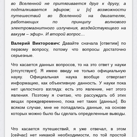
во Вселенной не притягивается друг к другу, а
подталкивается эфиром; и [о] возможности
путешествий во Вселенной на двигателях,
работающих по принципу волнового
электромагнитного излучения, воздействующего на
вакуум – эфир». И второй вопрос…
Валерий Викторович:
Давайте сначала [ответим] по
первому вопросу, потому что вопросы достаточно
серьезные.
Что касается данных вопросов, то на это ответ у науки
[отсутствует]. Я имею ввиду не только официальную
науку. Официальная наука вообще отвергает
информацию, как объективную данность. У науки пока
нет целостного взгляда: есть это явление, нет этого
явления. Поэтому я считаю, что рассуждать об этих
вещах преждевременно, пока нет таких [данных]. Во
всяком случае, мне не попадались данные, на основе
которых можно было бы сделать определенные выводы.
Что касается путешествий, я уже отвечал, в этом
[сейчас] нет никакой необходимости, по той простой