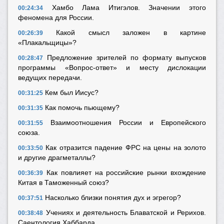
Хамбо Лама Итигэлов. Значении этого
00:24:34
феномена для России.
Какой смысл заложен в картине
00:26:39
«Плакальщицы»?
Предложение зрителей по формату выпусков
00:28:47
программы «Вопрос-ответ» и месту дислокации
ведущих передачи.
Кем был Иисус?
00:31:25
Как помочь пьющему?
00:31:35
Взаимоотношения России и Европейского
00:31:55
союза.
Как отразится падение ФРС на цены на золото
00:33:50
и другие драгметаллы?
Как повлияет на российские рынки вхождение
00:36:39
Китая в Таможенный союз?
Насколько близки понятия дух и эгрегор?
00:37:51
Учениях и деятельность Блаватской и Рерихов.
00:38:48
Саентология Хаббарда.