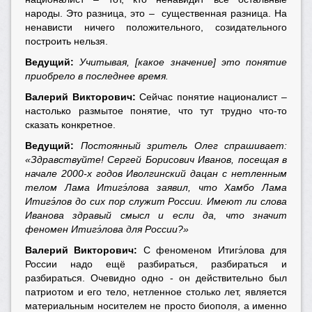
народы. Это разница, это – существенная разница. На
ненависти ничего положительного, созидательного
построить нельзя.
Ведущий:
Учитывая, [какое значение] это понятие
приобрело в последнее время.
Валерий Викторович:
Сейчас понятие националист –
настолько размытое понятие, что тут трудно что-то
сказать конкретное.
Ведущий:
Постоянный зритель Олег спрашивает:
«Здравствуйте! Сергей Борисович Иванов, посещая в
начале 2000-х годов Иволгинский
дацан с нетленным
телом Лама Итигэ́лова заявил, что Хамбо Лама
Итигэ́лов до сих пор служит России. Имеют ли слова
Иванова здравый смысл и если да, что значит
феномен Итигэ́лова для России?»
Валерий Викторович:
С феноменом Итигэ́лова для
России надо ещё разбираться, разбираться и
разбираться. Очевидно одно - он действительно был
патриотом и его тело, нетленное столько лет, является
материальным носителем не просто биополя, а именно