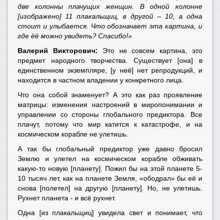
две колонны плачущих женщин. В одной колонне
[изображено] 11 плакальщиц, в другой – 10, а одна
стоит и улыбается. Что обозначает эта картина, и
где ёё можно увидеть? Спасибо!»
Валерий Викторович:
Это не совсем картина, это
предмет народного творчества. Существует [она] в
единственном экземпляре, [у неё] нет репродукций, и
находится в частном владении у конкретного лица.
Что она собой знаменует? А это как раз проявление
матрицы: изменения настроений в миропонимании и
управлении со стороны глобального предиктора. Все
плачут, потому что мир катится к катастрофе, и на
космическом корабле не улетишь.
А так бы глобальный предиктор уже давно бросил
Землю и улетел на космическом корабле обживать
какую-то новую [планету]. Пожил бы на этой планете 5-
10 тысяч лет, как на планете Земля, «ободрал» бы её и
снова [полетел] на другую [планету]. Но, не улетишь.
Рухнет планета - и всё рухнет.
Одна [из плакальщиц] увидела свет и понимает, что