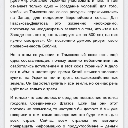
[целями]. Желание Украины участвовать и там, и там
означает только одно – [создание условий] для того,
чтобы из Таможенного союза ресурсы перекачивались
на Запад, для поддержки Европейского союза. Для
Гваськова-Девятова это жизненно необходимо,
поскольку он неоднократно заявлял о том, что «там на
Западе есть некто, кто планирует аж на 500 лет, на них
нужно смотреть». Он постоянно демонстрирует свою
приверженность Библии.
Но в этом вступлении в Таможенный союз есть ещё
одна составляющая, почему именно небополитики так
озаботились вступлением в этот союз Украины? А дело
вот в чём: в настоящее время Китай изъявил желание
купить на Украине почти треть сельскохозяйственных
земель. Он бы хотел купить и все земли, но сейчас речь
идёт пока только о трети.
И только что состоялось очередное повышение потолка
госдолга Соединённых Штатов. Если бы они этот
потолок не повысили, то наступил бы дефолт. А мы уже
говорили о том, какие последствия это будет иметь для
всех стран. Сейчас всем странам не выгодно
превращать информацию о продуктообмене – деньги