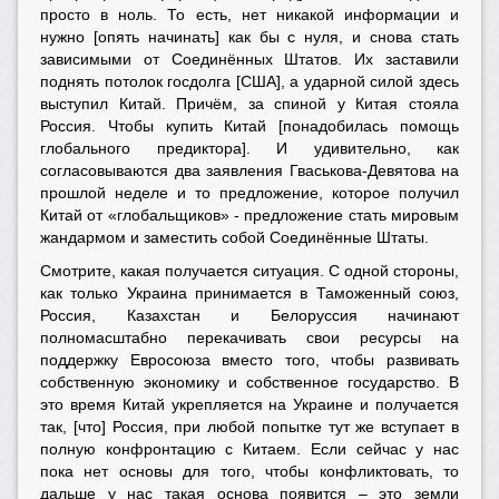
просто в ноль. То есть, нет никакой информации и
нужно [опять начинать] как бы с нуля, и снова стать
зависимыми от Соединённых Штатов. Их заставили
поднять потолок госдолга [США], а ударной силой здесь
выступил Китай. Причём, за спиной у Китая стояла
Россия. Чтобы купить Китай [понадобилась помощь
глобального предиктора]. И удивительно, как
согласовываются два заявления Гваськова-Девятова на
прошлой неделе и то предложение, которое получил
Китай от «глобальщиков» - предложение стать мировым
жандармом и заместить собой Соединённые Штаты.
Смотрите, какая получается ситуация. С одной стороны,
как только Украина принимается в Таможенный союз,
Россия, Казахстан и Белоруссия начинают
полномасштабно перекачивать свои ресурсы на
поддержку Евросоюза вместо того, чтобы развивать
собственную экономику и собственное государство. В
это время Китай укрепляется на Украине и получается
так, [что] Россия, при любой попытке тут же вступает в
полную конфронтацию с Китаем. Если сейчас у нас
пока нет основы для того, чтобы конфликтовать, то
дальше у нас такая основа появится – это земли