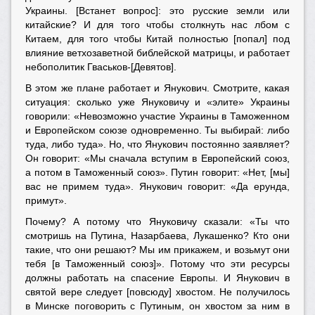
Украины. [Встанет вопрос]: это русские земли или
китайские? И для того чтобы столкнуть нас лбом с
Китаем, для того чтобы Китай полностью [попал] под
влияние ветхозаветной библейской матрицы, и работает
небополитик Гваськов-[Девятов].
В этом же плане работает и Янукович. Смотрите, какая
ситуация: сколько уже Януковичу и «элите» Украины
говорили: «Невозможно участие Украины в Таможенном
и Европейском союзе одновременно. Ты выбирай: либо
туда, либо туда». Но, что Янукович постоянно заявляет?
Он говорит: «Мы сначала вступим в Европейский союз,
а потом в Таможенный союз». Путин говорит: «Нет, [мы]
вас не примем туда». Янукович говорит: «Да ерунда,
примут».
Почему? А потому что Януковичу сказали: «Ты что
смотришь на Путина, Назарбаева, Лукашенко? Кто они
такие, что они решают? Мы им прикажем, и возьмут они
тебя [в Таможенный союз]». Потому что эти ресурсы
должны работать на спасение Европы. И Янукович в
святой вере следует [повсюду] хвостом. Не получилось
в Минске поговорить с Путиным, он хвостом за ним в