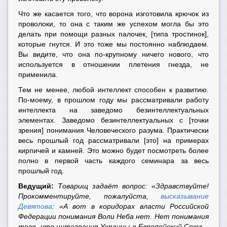
Что же касается того, что ворона изготовила крючок из
проволоки, то она с таким же успехом могла бы это
делать при помощи разных палочек, [типа тростинок],
которые гнутся. И это тоже мы постоянно наблюдаем.
Вы видите, что она по-крупному ничего нового, что
используется в отношении плетения гнезда, не
применила.
Тем не менее, любой интеллект способен к развитию.
По-моему, в прошлом году мы рассматривали работу
интеллекта на заведомо безинтеллектуальных
элементах. Заведомо безинтеллектуальных с [точки
зрения] понимания Человеческого разума. Практически
весь прошлый год рассматривали [это] на примерах
кирпичей и камней. Это можно будет посмотреть более
полно в первой часть каждого семинара за весь
прошлый год.
Ведущий:
Товарищ задаёт вопрос: «Здравствуйте!
Прокомментируйте, пожалуйста,
высказывание
Девятова
: «А вот в коридорах власти Российской
Федерации понимания Воли Неба нет. Нет понимания
того, что интеграция Украины в Европейский Союз –