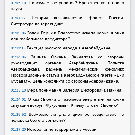
Что изучает астрология?
Нравственная сторона
01:05:10
науки.
История возникновения флагов России.
01:07:17
Литература по геральдике.
Зачем Рерих и Блаватская искали новые знания
01:09:06
для глобального предиктора?
Геноцид русского народа в Азербайджане.
01:11:13
Защита Орхана Зейналова со стороны
01:14:06
руководящих органов Азербайджана. Попытка
Азербайджана разжечь межэтнический конфликт.
Провокационные статьи в азербайджанской газете
«Ени
Мусават».
Цель конфликта со стороны Азербайджана.
Мера понимания Валерия Викторовича Пякина.
01:23:10
Отказ Японии от атомной энергетики на фоне
01:24:01
ситуации вокруг «Фукусимы». К чему готовят Японию?
Возможно ли дистанционное воздействие на
01:25:52
человека без его согласия?
Искоренение терроризма в России.
01:27:20