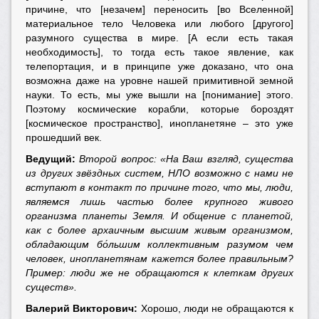
причине, что [незачем] переносить [во Вселенной]
материальное тело Человека или любого [другого]
разумного существа в мире. [А если есть такая
необходимость], то тогда есть такое явление, как
телепортация, и в принципе уже доказано, что она
возможна даже на уровне нашей примитивной земной
науки. То есть, мы уже вышли на [понимание] этого.
Поэтому космические корабли, которые бороздят
[космическое пространство], инопланетяне – это уже
прошедший век.
Ведущий:
Второй вопрос: «На Ваш взгляд, существа
из других звёздных систем, НЛО возможно с нами не
вступают в контакт по причине того, что мы, люди,
являемся лишь частью более крупного живого
организма планеты Земля. И общение с планетой,
как с более архаичным высшим живым организмом,
обладающим бо́льшим коллективным разумом чем
человек, инопланетянам кажется более правильным?
Пример: люди же не обращаются к клеткам других
существ».
Валерий Викторович:
Хорошо, люди не обращаются к