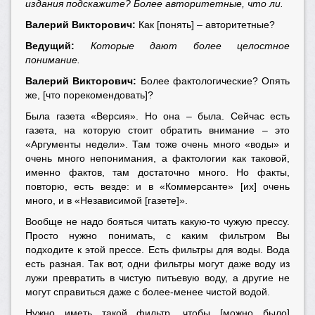
издания подскажите? Более авторитетные, что ли.
Валерий Викторович:
Как [понять] – авторитетные?
Ведущий:
Которые дают более целостное
понимание.
Валерий Викторович:
Более фактологические? Опять
же, [что порекомендовать]?
Была газета «Версия». Но она – была. Сейчас есть
газета, на которую стоит обратить внимание – это
«Аргументы недели». Там тоже очень много «воды» и
очень много непонимания, а фактологии как таковой,
именно фактов, там достаточно много. Но факты,
повторю, есть везде: и в «Коммерсанте» [их] очень
много, и в «Независимой [газете]».
Вообще не надо бояться читать какую-то чужую прессу.
Просто нужно понимать, с каким фильтром Вы
подходите к этой прессе. Есть фильтры для воды. Вода
есть разная. Так вот, одни фильтры могут даже воду из
лужи превратить в чистую питьевую воду, а другие не
могут справиться даже с более-менее чистой водой.
Нужно иметь такой фильтр, чтобы [можно было]