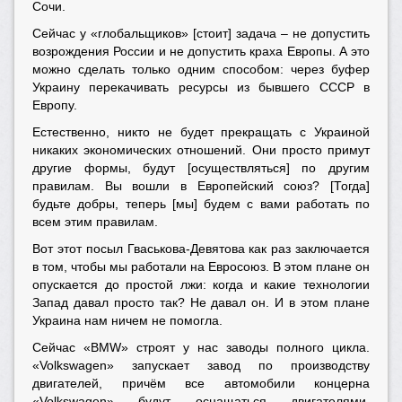
Сочи.
Сейчас у «глобальщиков» [стоит] задача – не допустить
возрождения России и не допустить краха Европы. А это
можно сделать только одним способом: через буфер
Украину перекачивать ресурсы из бывшего СССР в
Европу.
Естественно, никто не будет прекращать с Украиной
никаких экономических отношений. Они просто примут
другие формы, будут [осуществляться] по другим
правилам. Вы вошли в Европейский союз? [Тогда]
будьте добры, теперь [мы] будем с вами работать по
всем этим правилам.
Вот этот посыл Гваськова-Девятова как раз заключается
в том, чтобы мы работали на Евросоюз. В этом плане он
опускается до простой лжи: когда и какие технологии
Запад давал просто так? Не давал он. И в этом плане
Украина нам ничем не помогла.
Сейчас «BMW» строят у нас заводы полного цикла.
«Volkswagen» запускает завод по производству
двигателей, причём все автомобили концерна
«Volkswagen» будут оснащаться двигателями,