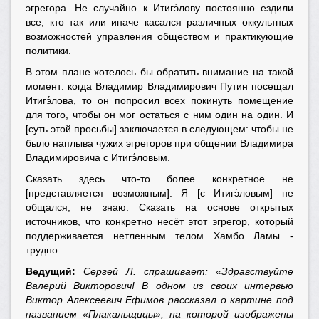
эгрегора. Не случайно к Итигэ́лову постоянно ездили
все, кто так или иначе касался различных оккультных
возможностей управления обществом и практикующие
политики.
В этом плане хотелось бы обратить внимание на такой
момент: когда Владимир Владимирович Путин посещал
Итигэ́лова, то он попросил всех покинуть помещение
для того, чтобы он мог остаться с ним один на один. И
[суть этой просьбы] заключается в следующем: чтобы не
было наплыва чужих эгрегоров при общении Владимира
Владимировича с Итигэ́ловым.
Сказать здесь что-то более конкретное не
[представляется возможным]. Я [с Итигэ́ловым] не
общался, не знаю. Сказать на основе открытых
источников, что конкретно несёт этот эгрегор, который
поддерживается нетленным телом Хамбо Ламы -
трудно.
Ведущий:
Сергей Л. спрашивает: «Здравствуйте
Валерий Викторович! В одном из своих интервью
Виктор Алексеевич Ефимов рассказал о картине под
названием «Плакальщицы», на которой изображены