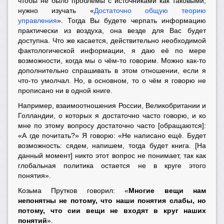
чтобы не было проблемы с источниками как таковыми,
нужно изучать «
Достаточно общую теорию
управления
». Тогда Вы будете черпать информацию
практически из воздуха, она везде для Вас будет
доступна. Что же касается, действительно необходимой
фактологической информации, я даю её по мере
возможности, когда мы о чём-то говорим. Можно как-то
дополнительно спрашивать в этом отношении, если я
что-то умолчал. Но, в основном, то о чём я говорю не
прописано ни в одной книге.
Например, взаимоотношения России, Великобритании и
Голландии, о которых я достаточно часто говорю, и ко
мне по этому вопросу достаточно часто [обращаются]:
«А где почитать?» Я говорю: «Не написано ещё. Будет
возможность: сядем, напишем, тогда будет книга. [На
данный момент] никто этот вопрос не понимает, так как
глобальная политика остается не в круге этого
понятия».
Козьма Прутков говорил: «
Многие вещи нам
непонятны не потому, что наши понятия слабы, но
потому, что сии вещи не входят в круг наших
понятий
».