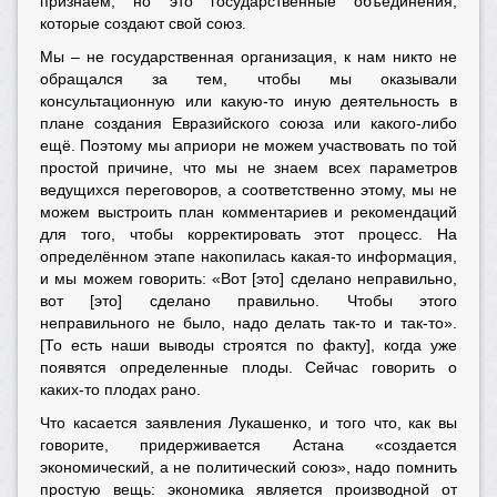
признаем, но это государственные объединения,
которые создают свой союз.
Мы – не государственная организация, к нам никто не
обращался за тем, чтобы мы оказывали
консультационную или какую-то иную деятельность в
плане создания Евразийского союза или какого-либо
ещё. Поэтому мы априори не можем участвовать по той
простой причине, что мы не знаем всех параметров
ведущихся переговоров, а соответственно этому, мы не
можем выстроить план комментариев и рекомендаций
для того, чтобы корректировать этот процесс. На
определённом этапе накопилась какая-то информация,
и мы можем говорить: «Вот [это] сделано неправильно,
вот [это] сделано правильно. Чтобы этого
неправильного не было, надо делать так-то и так-то».
[То есть наши выводы строятся по факту], когда уже
появятся определенные плоды. Сейчас говорить о
каких-то плодах рано.
Что касается заявления Лукашенко, и того что, как вы
говорите, придерживается Астана «создается
экономический, а не политический союз», надо помнить
простую вещь: экономика является производной от