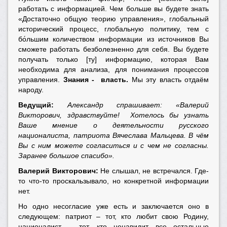
работать с информацией. Чем больше вы будете знать
«Достаточно общую теорию управления», глобальный
исторический процесс, глобальную политику, тем с
бо́льшим количеством информации из источников Вы
сможете работать безболезненно для себя. Вы будете
получать только [ту] информацию, которая Вам
необходима для анализа, для понимания процессов
управления.
Знания - власть.
Мы эту власть отдаём
народу.
Ведущий:
Александр спрашивает: «Валерий
Викторович, здравствуйте! Хотелось бы узнать
Ваше мнение о деятельности русского
националиста, патриота Вячеслава Мальцева. В чём
Вы с ним можете согласиться и с чем не согласны.
Заранее большое спасибо».
Валерий Викторович:
Не слышал, не встречался. Где-
то что-то проскальзывало, но конкретной информации
нет.
Но одно несогласие уже есть и заключается оно в
следующем: патриот – тот, кто любит свою Родину,
националист – тот, кто ненавидит все остальные